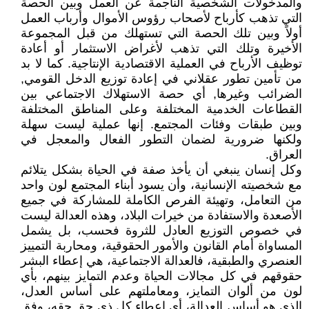
والمدخولات الشخصية الناجمة عن العمل وبين الحصة
التي تذهب كأرباح لأصحاب رؤوس الأموال وأرباب العمل
أولاً وبين تلك الحصة التي تستهلك من قبل المجموعة
الأخيرة وتلك التي تذهب لأغراض الاستثمار أو أعادة
توظيف الأرباح في العملية الاقتصادية الإنتاجية. كما لا بد
من تأمين تطور عقلاني في إعادة توزيع الدخل القومي,
الضرائب وغيرها, أي حصة الاستهلاك الاجتماعي بين
القطاعات الخدمية المختلفة وعلى المناطق المختلفة
وبين طبقات وفئات المجتمع. إنها عملية ليست سهلة
ولكنها ضرورية لضمان التطور الفعال والمعجل في
العراق.
وكل إنسان ينبغي أن يأخذ صفة في الحياة بشكل يتلائم
مع شخصيته الإنسانية، وأن يسود أبناء المجتمع لون واحد
من التعامل، وتهيئة الفرص الكاملة للمشاركة في جميع
الأصعدة والاستفادة من خيرات البلاد، وهذه العدالة ليست
في خصوص التوزيع العادل للثروة فحسب، بل يشمل
المساواة أمام القانون والأمور الحقوقية، ومحاربة التمييز
العنصري والطبقية، فالعدالة الاجتماعية، هي إعطاء البشر
حقوقهم في كل مجالات الحياة وعدم التمايز بينهم، بأي
لون من ألوان التمايز، ومعاملتهم على أساس العدل،
الذي هو أساس العدالة، أي إعطاء كل ذي حق حقه، وفق