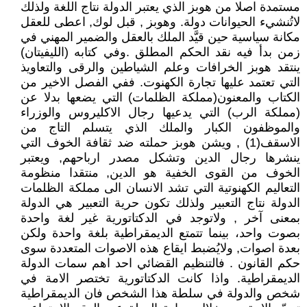
مستمدة اصلا من هوبز الذي يعتبر الدولة نتاج اللغة ولذلك
لاتُنشيء الحيوانات دولة. وهوبز , قبل لوك, اعطى للعقل
مكانة سياسية حين قيَّد الملك بالعقل والضمير المهني في
زمن بدأ فيه نقد الحكم المطلق .وفي كتابه (الليفيتان)
ينتقد هوبز الخرافات وعلم الشياطين والرقى والتعاويذ
التي تعتمد عليها تجارة الكهنوت. ففي الفصل الاخير من
الكتاب والمعنون(مملكة الظلمات) التي يضعها بدلا عن
(مملكة الرب) التي يدعيها رجال الاكليروس والوزراء
والموظفون الكبار والملك الذي يتسلم التاج من
الاسقف(1) , ويشن هوبز حملته ضد ثقافة الخوف التي
ينشرها رجال الدين وتشكل مصدر ارباحهم, ويعتبر
الخوف من القوى الخفية هو الدين, منتقدا منظومة
التعاليم الكهنوتية التي تشد الانسان الى مملكة الظلمات
الدولة نتاج التعبير ولذلك تكون حرية التعبير هي الدولة
بمعنى آخر , ولاتوجد في الدكتاتورية غير لغة واحدة
بصوت واحد، بينما تتمتع الديمقراطية بلغة واحدة ولكن
بعدة اصوات, ولايُضبط ايقاع هذه الاصوات المتعددة سوى
حكم القانون . فالتنظيم القضائي احد اهم سمات الدولة
الديمقراطية. واذا كانت الدكتاتورية تختصر الامة في
شخص والدولة في سلطة هذا الشخص فان الديمقراطية