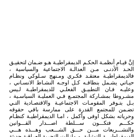
إنَّ قيـام أنظمـة الحكـم الديمقراطيـة هـو ضـمان لتحقيـق
الحـد الأدنـى مـن العدالـة الاجتماعية والسياسية ،
فالديمقراطيـة معتقـد فكـري ومـنهج سـلوكي ونظـام
حيـاتي يشـمل بنطاقـه كـل اوجـه النشـاط الانسـاني ،
وعليـه فـان التطبيـق الفعلـي للديمقراطيـة لـيس
مشـروطا بمشـاركة المجتمـع فـي العمليـة السياسـية ،
بـل بتـوفر المقومـات الاجتماعيـة والاقتصـادية التـي
تضـمن للمجتمع القدرة على ممارسة باقي حقوقه
وحرياته بشكل اوفى وأكمل ، امـا الديمقراطيـة كنظـام
حكـــم فتكـــون ســـلطة اصـــدار القـــوانين
والتشـــريعات مـــن حـــق الشـــعب وهـــذه هـــي
الديمقراطيـــة التمثيلية. و مازالت التجربة العراقية حديثة