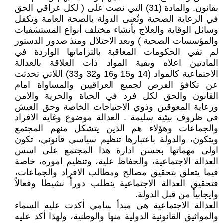
بقانون. والمادة (31) التي نصت على ( لكل عراقي الحق
في الرعاية الصحية وتُعنى الدولة بالصحة العامة وتكفل
وسائل الوقاية والعلاج بأنشاء مختلف أنواع المستشفيات
والمؤسسات الصحية ) وبعد الاحتلال ومنذ صدور الدستور
لم تفي الحكومات المعاقبة بالتزاماتها الواردة في
المادتين اعلاه وبقية المواد ذات العلاقة بالعدالة
الاجتماعية كالمواد (14 و15 و16 و32 و33) اللاتي تحدثت
عن تكافؤ الفرص لجميع العراقيين والمساواة امام
القانون والحق لكل فرد في الحياة والحرية والامن
ورعاية المعوقين وذوي الاحتياجات الخاصة وحق العيش
في ظروف بيئية سليمة . العدالة موضوع وغاية الافراد
والجماعات وهؤلاء هم الذين يتشكل منهم المجتمع
ويتكون، والدولة باعتبارها تنظيم سياسي قانوني، تكون
اولى مهماتها بحسن ادارة هذا المجتمع على اسس
العدالة الاجتماعية، والحفاظ علية، وتنظيم اموره، خاصة
فيما يتعلق بتحقيق مصالح ومطالب الافراد والجماعات،
فتحقيق العدالة الاجتماعية يتطلب دوراً نشيطا وفعالاً
وايجابياً من قبل الدولة.
العدالة الاجتماعية هي مبدأ سامي أكدت عليه السماء
والمواثيق القانونية الدولية منها والوطنية، ولهذا أكد عليه