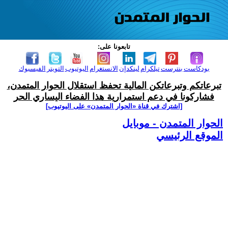
تابعونا على:
بودكاست
بنترست
تيلكرام
لينكدإن
الانستغرام
اليوتيوب
التويتر
الفيسبوك
تبرعاتكم وتبرعاتكن المالية تحفظ استقلال الحوار المتمدن،
فشاركونا في دعم استمرارية هذا الفضاء اليساري الحر
[اشترك في قناة ‫«الحوار المتمدن» على اليوتيوب]
الحوار المتمدن - موبايل
الموقع الرئيسي