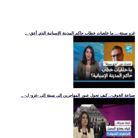
.. -غزو سبتة-... ما خلفيات خطاب حاكم المدينة الإسبانية الذي أعق
.. -صناعة الخوف-.. كيف تحول عبور المهاجرين إلى سبتة إلى -غزو- ل