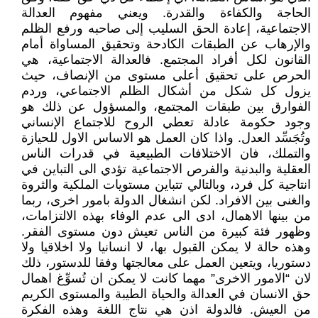
الحاجة والكفاءة والقدرة. ويعني مفهوم العدالة
الاجتماعية، إعادة الحق السليب إلى صاحبه ورفع الظلم
والإرهاب عن الطبقات الكادحة وتحقيق المساواة أمام
القانون لكل أفراد المجتمع. فالعدالة الاجتماعية، هي
الحرص على تحقيق أعلى مستوى من الإنصاف، حيث
يزول كل شكل من أشكال الظلم الاجتماعي، وردم
الفوارق بين طبقات المجتمع، والمسؤول عن ذلك هو
وجود حكومة عادلة تعطي الروح للاجتماع الإنساني
وتُجَسِّد العدل. واذا كان العمل هو الاساس الاول للحيازة
والتملك، فان الاختلافات الطبيعية في قدرات الناس
العقلية والبدنية والفرص الاجتماعية تؤدي الى التباين في
انتاجية كل فرد، وبالتالي تتباين مستويات الملكية والثروة
والغنى بين الافراد. لكن انشغال الدولة بامور اخرى، ربما
من بينها الاهمال، ادى الى عدم الوفاء بهذه الالتزامات،
وظهور فئة كبيرة من الناس تعيش دون مستوى الفقر.
وهذه حالة لا يمكن القبول بها، لا انسانيا ولا اخلاقيا ولا
دستوريا، ويتعين العمل على معالجتها وفقا للدستور، ذلك
لان “الامور الاخرى” مهما كانت لا يمكن ان تُسوِّغ اهمال
حق الانسان في العدالة والحياة الطيبة والمستوى الكريم
من العيش. فالدولة اذن هي نتاج اللغة وهذه الفكرة