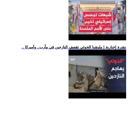
.. نشرة إخبارية | مليشيا الحوثي تقصف النازحين في مأرب.. وأميركا