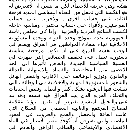
هشّة وهي عرضة للأخطاء, لكن ما ينبغي ان لاتتعرض له
هو النكسة التي تجعل من النظام السياسي الجديد فرصة
لفئات على حساب اخرى , ولأحزاب على حساب
المواطنين, ولأفراد على حساب مجتمع , ومناسبة عاجلة
لكسب المنافع الفردية والحزبية . وإذا كان مجلس رئاسة
الجمهورية يقدم نموذج وحدة الدولة ووحدة المسؤولية
الاخلاقية تجاه سعادة المواطنين في العراق ويقدم في
الوقت نفسه القدرة على ان يكون مرجعية سياسية
دستورية تعمل على تخفيف الخصائص التي ظهرت في
العملية السياسية الجديدة وانقاص تأثيرها الى الحد
الاقصى مثل المحاصصة والفساد والاستهانة بالعدالة
والقانون وتوزيع الوظائف على الاقارب والنقص الهائل
بالشعور بالمسؤولية المهنية والاخلاقية في الوظائف التي
تفشت فيها الرشوة بشكل كبير والبطالة ونقص الخدمات
والتخلف المريع الذي يجد العراق فيه نفسه وهو بلد
غني.والتحول المنشود يفترض أن يقترن برؤية عقلانية
لمصالح المجتمع والغالبية العظمى من السكان التي
عانت الفاقة والحصار والقمع والحروب في العقود
الماضية والتي يفترض أن تُؤخَذ بنظر الاعتبار في البناء
الاقتصادي والاجتماعي والثقافي الراهن والقادم في