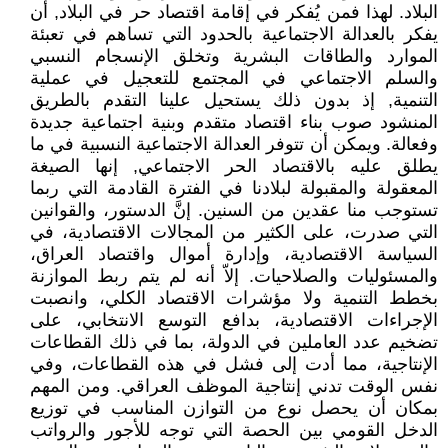
البلاد. لهذا فمن يُفكر في إقامة اقتصاد حر في البلاد, أن
يفكر بالعدالة الاجتماعية بالحدود التي تساهم في تعبئة
الموارد والطاقات البشرية وتخلق الإنسجام النسبي
والسلم الاجتماعي في المجتمع للتعجيل في عملية
التنمية, إذ بدون ذلك يستحيل علينا التقدم بالطريق
المنشود صوب بناء اقتصاد متقدم وبنية اجتماعية جديدة
وفعالة. ويمكن أن تتوفر العدالة الاجتماعية النسبية في ما
يطلق عليه بالاقتصاد الحر الاجتماعي, إنها الصيغة
المعقولة والمقبولة لبلادنا في الفترة القادمة التي ربما
تستوجب منا عقدين من السنين. إنَّ الدستور، والقوانين
التي صدرت، على الكثير من المجالات الاقتصادية، في
السياسة الاقتصادية، وإدارة أموال واقتصاد العراق،
والمسئوليات والصلاحيات. إلاّ أنه لم يتم ربط الموازنة
بخطط التنمية ولا مؤشرات الاقتصاد الكلي، وانصبت
الإجراءات الاقتصادية، بدافع التوسع الانتخابي، على
تضخيم عدد العاملين في الدولة، بما في ذلك القطاعات
الإنتاجية، مما أدت إلى فشل في هذه القطاعات، وفي
نفس الوقت تدني إنتاجية الموظف العراقي. ومن المهم
بمكان أن يحصل نوع من التوازن المناسب في توزيع
الدخل القومي بين الحصة التي توجه للأجور والرواتب