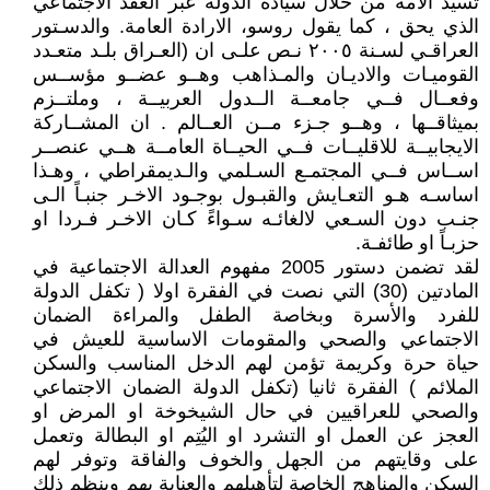
تسيّد الامة من خلال سيادة الدولة عبر العقد الاجتماعي
الذي يحق ، كما يقول روسو، الارادة العامة. والدسـتور
العراقـي لسـنة ٢٠٠٥ نـص علـى ان (العـراق بلـد متعـدد
القوميـات والاديـان والمـذاهب وهــو عضــو مؤســس
وفعــال فــي جامعــة الــدول العربيــة ، وملتــزم
بميثاقــها ، وهــو جـزء مــن العــالم . ان المشــاركة
الايجابيــة للاقليــات فــي الحيــاة العامــة هــي عنصــر
اســاس فــي المجتمـع السـلمي والـديمقراطي ، وهـذا
اساسـه هـو التعـايش والقبـول بوجـود الاخـر جنبـاً الـى
جنـب دون السـعي لالغائـه سـواءً كـان الاخـر فـردا او
حزبـاً او طائفـة.
لقد تضمن دستور 2005 مفهوم العدالة الاجتماعية في
المادتين (30) التي نصت في الفقرة اولا ( تكفل الدولة
للفرد والأسرة وبخاصة الطفل والمراءة الضمان
الاجتماعي والصحي والمقومات الاساسية للعيش في
حياة حرة وكريمة تؤمن لهم الدخل المناسب والسكن
الملائم ) الفقرة ثانيا (تكفل الدولة الضمان الاجتماعي
والصحي للعراقيين في حال الشيخوخة او المرض او
العجز عن العمل او التشرد او اليُتِم او البطالة وتعمل
على وقايتهم من الجهل والخوف والفاقة وتوفر لهم
السكن والمناهج الخاصة لتأهيلهم والعناية بهم وينظم ذلك