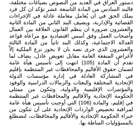
دستور العراق في العديد من النصوص بصياغات مختلفة،
فالبند السادس من المادة التاسعة عشر تؤكد ان كل فرد
يملك الحق في ان يُعامل معاملة عادلة في الإجراءات
القضائية والإدارية، ويضيف البند الثاني من المادة الثانية
والعشرون ضرورة ان ينظم القانون العلاقة بين العمال
وأصحاب العمل وفق أسس اقتصادية مع مراعاة قواعد
العدالة الاجتماعية، وكذلك البند ثانياً من المادة الثالثة
والعشرون الذي جرى نصه بان لا يجوز نزع الملكية إلاّ
لأغراض المنفعة العامة مقابل تعويض عادل، يضاف لما
تقدم أن المادة (105) انتهت إلى تأسيس هيأة عامة
لضمان حقوق الأقاليم والمحافظات غير المنتظمة بإقليم
في المشاركة العادلة في إدارة مؤسسات الدولة
الإتحادية المختلفة والبعثات والزمالات الدراسية والوفود
والمؤتمرات الإقليمية والدولية، وتتكون من ممثلي
الحكومة الإتحادية والأقاليم والمحافظات غير المنتظمة
في إقليم، والمادة (106) التي أوجبت تأسيس هيأة عامة
لمراقبة تخصيص الواردات الإتحادية على أن تتكون من
خبراء الحكومة الإتحادية والأقاليم والمحافظات، لتضطلع
بالمسؤوليات المناطة بها.