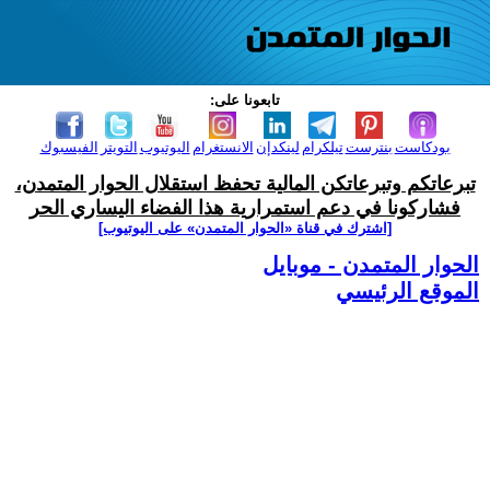
تابعونا على:
بودكاست
بنترست
تيلكرام
لينكدإن
الانستغرام
اليوتيوب
التويتر
الفيسبوك
تبرعاتكم وتبرعاتكن المالية تحفظ استقلال الحوار المتمدن،
فشاركونا في دعم استمرارية هذا الفضاء اليساري الحر
[اشترك في قناة ‫«الحوار المتمدن» على اليوتيوب]
الحوار المتمدن - موبايل
الموقع الرئيسي