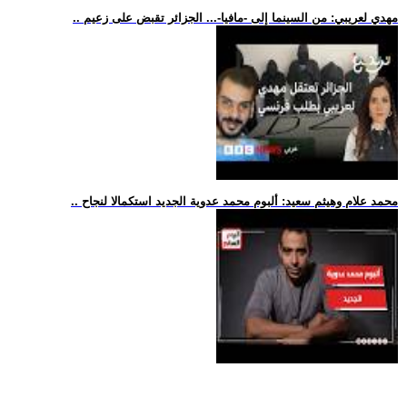
.. مهدي لعريبي: من السينما إلى -مافيا-... الجزائر تقبض على زعيم
.. محمد علام وهيثم سعيد: ألبوم محمد عدوية الجديد استكمالا لنجاح