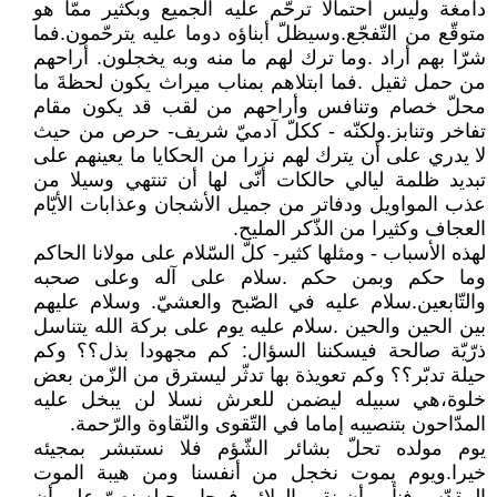
دامغة وليس احتمالا ترحّم عليه الجميع وبكثير ممّا هو
متوقّع من التّفجّع.وسيظلّ أبناؤه دوما عليه يترحّمون.فما
شرّا بهم أراد .وما ترك لهم ما منه وبه يخجلون. أراحهم
من حمل ثقيل .فما ابتلاهم بمناب ميراث يكون لحظةَ ما
محلّ خصام وتنافس وأراحهم من لقب قد يكون مقام
تفاخر وتنابز.ولكنّه - ككلّ آدميّ شريف- حرص من حيث
لا يدري على أن يترك لهم نزرا من الحكايا ما يعينهم على
تبديد ظلمة ليالي حالكات أنّى لها أن تنتهي وسيلا من
عذب المواويل ودفاتر من جميل الأشجان وعذابات الأيّام
العجاف وكثيرا من الذّكر المليح.
لهذه الأسباب - ومثلها كثير- كلّ السّلام على مولانا الحاكم
وما حكم وبمن حكم .سلام على آله وعلى صحبه
والتّابعين.سلام عليه في الصّبح والعشيّ. وسلام عليهم
بين الحين والحين .سلام عليه يوم على بركة الله يتناسل
ذرّيّة صالحة فيسكننا السؤال: كم مجهودا بذل؟؟ وكم
حيلة تدبّر؟؟ وكم تعويذة بها تدثّر ليسترق من الزّمن بعض
خلوة،هي سبيله ليضمن للعرش نسلا لن يبخل عليه
المدّاحون بتنصيبه إماما في التّقوى والنّقاوة والرّحمة.
يوم مولده تحلّ بشائر الشّؤم فلا نستبشر بمجيئه
خيرا.ويوم يموت نخجل من أنفسنا ومن هيبة الموت