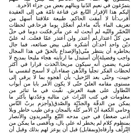
يتمرّغون في نعيم الدّنيا وينالهم بعض من جزاء الآخرة.
إليكم هذا الإقرار النّابع عن قناعة تامّة هي إلى العقيدة
أقرب:أنا لا أمقت الحاكم. طبيعة علاقتنا أسهل من
تعريف الماء بأنّه ماء.لم أتعجّل يوما فرحا.في لحظات
التّخمّر والتّيه لم أبحث له عن مآثر.فكنت دوما في حلّ
من كلّ اعتذار.لم أعتذر ولن أعتذر عمّا فعلت. له عليّ
ديْن واحد أحد:أن أشكره على بيض صنائعه، فما جال
بخاطره أن ينتظر منّي(والإصداع بالحقّ في هذا المجال
واجب وفضيلة)أن أستبدل ما ارتأيته هجاء مليحا بمديح لا
شيء يضمن أنه سيكون مريحا.اتّخذت قرارا في أكثر
لحظات الفكر تجلّيا والذّهن صفاء،أن لا أسمح لنفسي ما
حييت- وحتّى بعد الرّحيل- بأن أهجوه بما لا يرقى إلى
مستوى مقامه العليّ حتّى لا يكون الأمر بابا من أبواب
التّطاول على هيبة العرش. نقّبت في ما تناثر من
معلومات في كتب التّراث عن مثالبه وعدّدتها بأكثر ما
يمكن من الدقّة والجدّيّة والصّدق(وأجزم بربّ النّاس
وحامي الكعبة أنّ الأمر كلّه بالمجان وعن طيب خاطر وبلا
أدنى ضغط) في حين مدحه التّبّع والمريدون والأنصار
بمنظوم كلام لم يخطر له على بال، وبأقصى ما يمكن من
التّزلّف وأرقاه(وبمقابل) قبل أن يوعز لهم بذلك وقبل أن