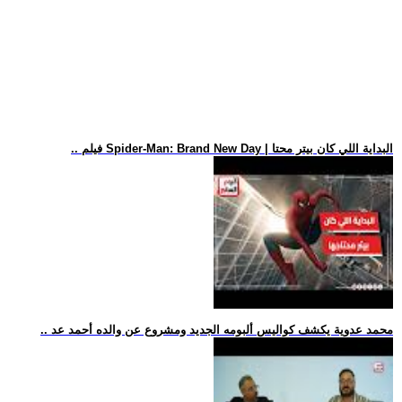
.. فيلم Spider-Man: Brand New Day | البداية اللي كان بيتر محتا
.. محمد عدوية يكشف كواليس ألبومه الجديد ومشروع عن والده أحمد عد