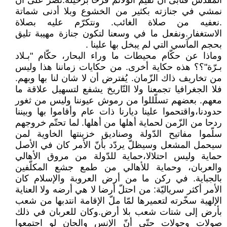
المقدّس فنأبى أن نقيم الولائم فرحا برحيله.نصرّ على أن
نمشي في جنازته بكثير من الخشوع وبلا أدنى شماتة
.نعفيه من صلاة الغائب. ونتكرّم عليه بصلاة
الاستغفار.ونفعل ما في وسعنا لتكون جنازة مهيبة تليق
بحجم المآسي التي لم يبخل بها علينا .
وماذا عن حكّام محيطات ما وراء البحار، حكّام "بـلاد
بـرّة"؟؟ هذه حكاية أخرى. من حكايات زماننا هذا وليس
من تخاريف ذاك الزّمان. يُفترض أن لا شان لنا بها وبهم.
فلا الجغرافيا تجمعنا ولا التّاريخ يشفع لتسهيل علاقة ما
معهم. بعضهم تسلّللوا من رموش عيوننا وليس من ثغور
حدودنا،واقتحموا علينا ديارنا ذات عام وأقاموا بها وبيننا
ردحا من الزّمن لحماية أهلها من أهلها. لما تحتّم خروجهم
سلّموا مفاتيح الدّولة وصناديق خزينتها الخاوية لمن
سيحمل المشعل وسيظلّ يردّد بأنّ الأمر كان في الأصل
حماية وليس احتلالا،حماية للدّولة من مروق الأهالي
والعربان، وحماية للأهالي من طمع جشع المكلّفين
بالجباية. في ركن ما من أرض العروبة والإسلام كان
الأمر أكثر سرياليّة: من احتلّ أرضا لا هي أرضه ولا العناية
الإلهية سخّرته لتعميرها لمّا ملّ الإقامة انتدبها من شعب
بأرض إلى شتات شعب بلا أرض.وكان للعربان في ذلك
صولات وجولات حتّى أنّ الإنس والجان لو اجتمعوا