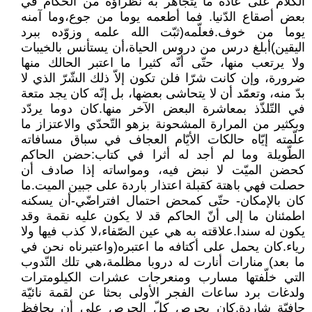
الكلام على عادة ما يتجاهر به نظراؤه من الحكّام في
بعض أصقاع الدّنيا. فما أطعمه يوما من جوع،وما آمنه
يوما من خوف.فعلّمه(ثبّت الله علمه وزوّده ببرد
اليقين)أبلغ درس من دروس الحياة،أن يستأنس بالخيبات
ولا يرتعب منها، حتّى أنّه كثيرا ما اعتبر الحالك منها
ضرورة، وإن كانت شرّا فلن تكون إلاّ ذلك الشّرّ الذي لا
بدّ منه، وتعمّد أن لا يتحاشى بعضها، بل إنّه كان يجد متعة
في التّلذّذ بمعاشرة البعض الآخر منها.كان دوما يردّد
وبكثير من المرارة المشحونة بزهو التّحدّي والاعتزاز ما
علّمته إيّاه حالكات الأيّام العجاف في سباق مسافاته
الطّويلة وما لم أجد له أثرا في كتاب:حضن الحاكم
كحضن الميّت لا نبض فيه، ومواساته إذا صادف أن
حصلت فهي باهتة كقبلة اعتذار باردة على جبين الميت.ما
كان بالإمكان- حتّى كمحض احتمال افتراضّي-أن يسكنه
اطمئنان ما إلى أنّ الحاكم قد لا يكون عليه نقمة وقد
يكون له سندا.علاقته به هي عين الصّفاء،لا كذب فيها ولا
رياء.كان يحمل على أكتافه ما اعتبره(واعتبرناه نحن في
ما بعد) منارات أنارت له دروبا مظلمة،هي تلك النّدوب
التي خلّفتها مسارب ومنعرجات عشرات الكيلومترات
ولدغات برد ساعات الفجر الأولى بحثا عن لقمة نائيّة
حافيّة شاردة.كان يحرص كلّ الحرص على أن يحافظ