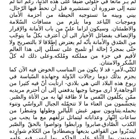
لم يـر مانعا في حلولي ضيفا على هذه الدّنيا، رغم أنّنا لم
ننتبه إلى ضرورة أن نستشيره قبل أن نحطّ فيها الرّحال،
بيني وبينه ما تستوجبه الحيطة من أحزمة الأمان
وموجبات التّباعد وما يلزم من مسافات السّلامة
والاطمئنان. وسيكون لزاما عليّ من باب الأمانة والإقرار
والإنصاف بفضائل الأخيار الى أن أعترف بكلّ ما يتوجّب
من الصّدق والأمانة بأنّه لم يعترض إطلاقا لا بالتصريح ولا
حتّى بمجردّ إحالة أو تلميح على تسلّلي إلى هذا العالم
لأقيم في جزء من مملكته ومُلكه.وعلى ذلك له كلّ
الشّكر والامتنان.
لكنّي،لأمرٍ- قد لا يكون من المناسب الخوض فيه الآن كما
يجزم بذلك دوما رجالات الدّولة وجهابذة السّياسة في
ربوع هذه البلاد التي هي بلادي- ارتأيت أنّ فيه كثيرا من
الوجاهة،لا أرى موجبا وجيها يدفعني إلى أن أحترم مريديه
ممّن يكلّفون النّفس ما لا طاقة لها به من الأناة والصّبر.
يتجشّمون من العناء ما لا تتحمّله الجبال الرواسّي وتنوء
بحمله.يتناوبون سهر غبش اللّيالي وطولها وشطرا من
ساعات النّهار وعذاباته ليتماثل تزلّفهم مع ما يجب من
الكذب الّصّادق.صابروا ورابطوا وتواصوا بالحقّ والصّبر
ليتدبّروا من القوافي بديعها ويصطادوا من الكلام شوارده
يضمنون بها الثّناء على الحاكم بما ليس فيه علّهم