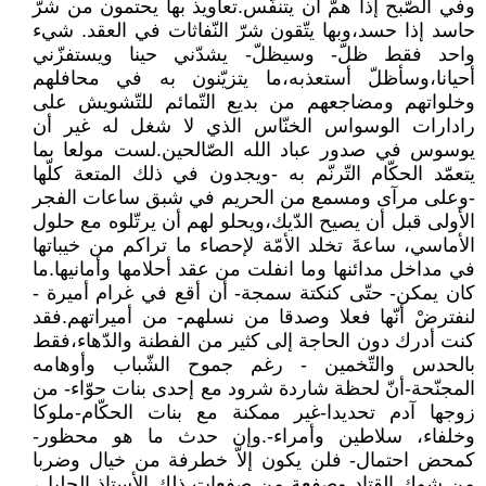
وفي الصّبح إذا همّ أن يتنفّس.تعاويذ بها يحتمون من شرّ
حاسد إذا حسد،وبها يتّقون شرّ النّفاثات في العقد. شيء
واحد فقط ظلّ- وسيظلّ- يشدّني حينا ويستفزّني
أحيانا،وسأظلّ أستعذبه،ما يتزيّنون به في محافلهم
وخلواتهم ومضاجعهم من بديع التّمائم للتّشويش على
رادارات الوسواس الخنّاس الذي لا شغل له غير أن
يوسوس في صدور عباد الله الصّالحين.لست مولعا بما
يتعمّد الحكّام التّرنّم به -ويجدون في ذلك المتعة كلّها
-وعلى مرآى ومسمع من الحريم في شبق ساعات الفجر
الأولى قبل أن يصيح الدّيك،ويحلو لهم أن يرتّلوه مع حلول
الأماسي، ساعةَ تخلد الأمّة لإحصاء ما تراكم من خيباتها
في مداخل مدائنها وما انفلت من عقد أحلامها وأمانيها.ما
كان يمكن- حتّى كنكتة سمجة- أن أقع في غرام أميرة -
لنفترضْ أنّها فعلا وصدقا من نسلهم- من أميراتهم.فقد
كنت أدرك دون الحاجة إلى كثير من الفطنة والدّهاء،فقط
بالحدس والتّخمين - رغم جموح الشّباب وأوهامه
المجنّحة-أنّ لحظة شاردة شرود مع إحدى بنات حوّاء- من
زوجها آدم تحديدا-غير ممكنة مع بنات الحكّام-ملوكا
وخلفاء، سلاطين وأمراء-.وإن حدث ما هو محظور-
كمحض احتمال- فلن يكون إلاّ خطرفة من خيال وضربا
من شوك القتاد وصفعة من صفعات ذلك الأستاذ الجليل،