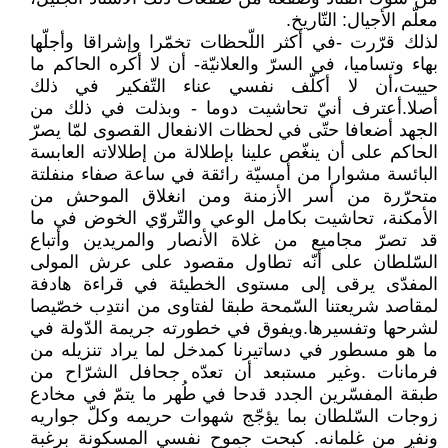
معلّم الأجيال: التّاريخ.
لذلك قرّرت -في أكثر اللّحظات تخمّرا وإشراقا وأجلّها
بهاء وتساميا، في السرّ والعلانيّة- أن لا أكره الحاكم ما
حييت،أن لا أكلّف نفسي عناء التّفكير في ذلك
أصلا.أعترف أنيّ تحاشيت دوما - وبذلت في ذلك من
الجهد أضعافا حتّى في لحظات الانفعال القصوى لمّا يصرّ
الحاكم على أن ينغّص علينا بإطلالة من إطلالاته العابسة
البائسة مشوارا من أمسيّة رائقة في ساعة صفاء منفلتة
متحرّرة من أسر الأزمنة ومن انغلاق الموحش من
الأمكنة، تحاشيت بكامل الوعي والتّروّي الخوض في ما
قد تصرّ مجاميع من غلاة الأنصار والمريدين وأتباع
السّلطان على أنّه تطاول مقصود على عرش المولى
المفدّى يرقى إلى مستوى الخطيئة في قراءة هادفة
لمقاصد شريعتنا السّمحة طبقا لفتاوى من انتدِب خصّيصا
لشرحها وتفسيرها.ويفوق في خطورته جريمة الدّولة في
ما هو مسطور في دساتيرنا كمدخل لما يراد تنزيله من
فرمانات .وغير مستبعد أن تعدّه جحافل الشرّاح من
طبقة المفسّرين الجدد قدحا في طُهر ما يتمّ في مخادع
زوجات السّلطان بما يؤجّج شهوات حريمه وكلّ جواريه
ونفر من غلمانه. كبحت جموح نفسي المسكونة برغبة