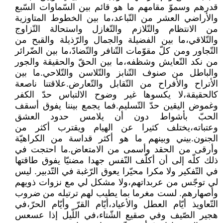
قدرهم وسموّ مقامهم ما هو قائم بين السّماوات السّبع
والأراضي العشر من التّباعد،ما بين الخطوط المتاوزية
من الانتظام والتّلازم والتّغازل واستحالة التّزاوج
والتّلاقي،ما بين الفضيلة والجمال والرّذيلة والقبح من
التّجاور ومن كلّ مقوّمات التّنافر والتّضادّ،ما بين الضّرائر
من نكد التّعايش وشظفه،ما بين الحقّ والحقيقة والجور
والباطل من صنوف التّنابز والتّلاسن والتّلاحي.ما بين
الأتراح والأفراح من التّقابل والتّعارض.علاقتنا ناصعة
كالحقيقة،لا يكسوها غير وضوح الالتباس حدّ الكفر
وغموض اليقين حدّ التّسليم.فما يجمع بيننا يفوق أسقف
الحبّ بأشواط دون أن يلامس حدود العشق
وعتباته،يختلف كثيرا عن الهيام ويقترب أكثر من
الجنون.بيني وبينهم ما هو أكثر قداسة من الكراهيّة
وأرقى من الحقد وأسمى من الامتعاض.ما احتجت في
ذلك كلّه إلى أن أكلّف النّفس جهدا مضنيّا يفوق طاقتها
في التّفكير ولا مكرا محيّرا يعوق الرّغبة في التّدبير. ليس
لي توجّس من عربداتهم،ولا مشكل لي مع نزوات ذويهم
وأصهارهم. لست مغرما بما يطيب لهم ترتيله من ضروب
التّعاويذ أيّام العطل والأعياد،أيّام القرّ وأيّام الحرّ،في
هجير الصّيف وفي صقيع الشّتاء،في اللّيل إذا عسعس