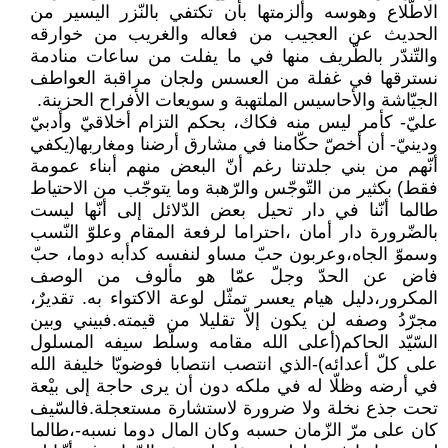
الاطّلاع وهوسه وألزمتها بأن تكتفي بالنّزر اليسير من
الحديث عن العجيب من فعاله والغريب من خوارقه
والتّندّر بالطّريف منها في ما يفلت من ساعات منادمة
نسترقها في غفلة من العسس ولجان مراقبة العواطف
الجيّاشة والأحاسيس الملتهبة و سويعات الأفراح الحزينة.
عليّ- كأمر ليس منه فكاك، بحكم التزام أخلاقيّ وأدبيّ
ودينيّ- أن أخصّ حكّامنا في مشارق أرضنا ومغاربها(يكفي
أنّهم من بني جلدتنا رغم أنّ البعض منهم أبناء عمومة
فقط) بكثير من التّوجّس والرّهبة وما يتوجّب من الاحتياط
طالما أنّنا في دار تحيل بعض الدّلائل إلى أنّها ليست
بالضّرورة دار أمان ،احتراما لرفعة المقام وعلوّ النّسب
وسموّ الجاه،وعربون حبّ مساو لنفسه كدأبه دوما، حبّ
فاض عن الحدّ وجلّ عمّا هو مألوف من الوصف
المكرور،دليل هيام يعسر تمثّل لوعة الاكتواء به. تقديرٌ،
مجرّدُ وصفه لن يكون إلاّ تقليلا من قيمته.فبيني وبين
السّيّد الحاكم(أعلى الله مقامه وسلّط سيفه المسلول
على كلّ أعدائه)-الذي انتصب انتصابا فوضويّا خليفة الله
في أرضه وظلّا له في ملكه دون أن يرى حاجة إلى بيْعة
تحت جذع نخلة ولا ضرورة لاستشارة مستعجلة.فالسّيف
كان على مرّ الزّمان حسبه وكان المال دوما نسبه-،طالما