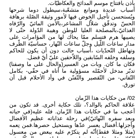
يأذن بافتتاح موسم المدائح والعكاظيّات.
أسباب عديدة وموانع متشعّبة،سيطول دوما شرحها
ويُستحسن تأجيل الخوض فيها لأمور وثيقة الصّلة برهافة
الحسّ وتدفّق شلاّل المشاعر،بالأمن المائيّ والرّفاه
الغذائيّ،بالمصلحة العليا للوطن وهيبة الدّولة حتّى لا
يصيبها هرم فتسلم ممّا يحاك لها من المؤامرات على
مدار ساعات اللّيل وجلّ ساعات النّهار، حساسيّة الظّرف
وتهاطل التّحدّيات ،أسباب حالت دون أن يكون للحاكم
وسلفه وخلفه السّابقين واللاّحقين عليّ أيّ فضل.
فكان ما كان. وبات من العسير(والحال على ما وصفنا)
تدبّر مدخل لأحمّله مسؤولية ما أتاه في حقّي- بكامل
التّفاني- من التّقصير والتّفنّن في وأد الأحلام قبل أن
تورق.
02/ من حكايات هذا الزّمان
علاقة الحاكم بالوالد؟، تلك حكاية أخرى. قد تكون من
أعجب ما في حكايات هذا الزّمان. فله عليه(في حياته
وبعد سفره النّهائيّ)في رحلة عذاباته عظيم الأفضال
وأجزلها.أفضال يعسر عدّها ويستحيل حصرها.فمن نِعمه
(مثلا ومثلا فقط)أنّه لم يتكرّم عليه ببعض من معسول