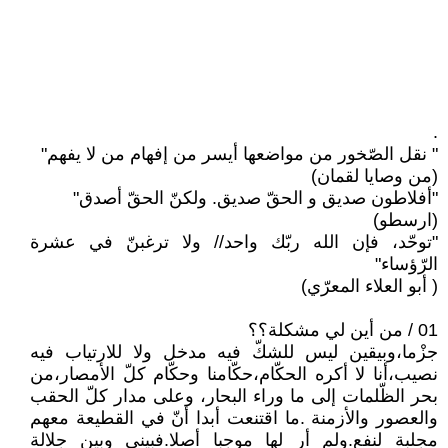
.
" نقل الصّخور من مواضعها أيسر من إفهام من لا يفهم"
(من وصايا لقمان)
"أفلاطون صديق و الحقّ صديق. ولكنّ الحقّ أصدق"
(ارسطو)
"توحّد، فإن الله ربّك واحد// ولا ترغبنّ في عشرة
الرّؤساء"
( أبو العلاء المعرّي)
01 / من أين لي مشكلة؟؟
جزْما،وبيقين ليس للشكّ فيه مدخل ولا للارتياب فيه
نصيب،أنا لا أكره الحكّام،حكّامنا وحكّام كلّ الأمصار،من
بحر الظّلمات إلى ما وراء البحار، وعلى مدار كلّ الحقب
والعصور والأزمنة .ما اقتنعت أبدا أنّ في القطيعة معهم
مجلبة لنفع.ولم أر لها موجبا أصلا.فبيني وبين جلالة