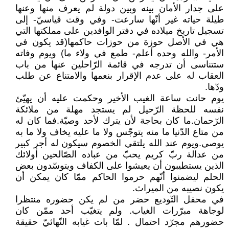
على جدار الأمان بينه وبين دولة لم يعرف منها وعنها
طيلة حياته غير أنّها سارعت- وفي وقت قياسيّ- إلى
تسجيل تاريخ ميلاده في دفتر الوافدين على مملكتها التي
هي في الأصل حوزة من حوزات حاكمها(قد يكون في
الأمر- والله وحده أعلم- طمع في ولاء ما) ويوم وفاته
ستتناسى أن تدرجه في قائمة الرّاحلين عنها من باب
العقاب له على عدم الإقرار بنعمها والامتناع عن طلب
ودّها.
يوم حانت ساعة الغيب الأخير وحكمت عليه أن يهيّئ
نفسه للحظة الرّحيل لم يستجد مهلة من ملائكة
الرّحمان.ما كان بحاجة لأن يترك لأحد وصيّة.فما كان له
من متاع الدّنيا ما منه يتوجّس ولا ما عليه يخاف ولا ما به
يوصي.ويوم عند الله يلتقي الخصوم سيكون له أجر كبير
من عدالة ربّ كريم يحبّ من عباده الصّالحين أولائك
الذين يستطيبون أن يعيشوا على الكفاف ويتوسّدون بعض
الحلم ليضمنوا أنّهم حرموا الحاكم ممّا كان يمكن أن
يكون نصيبه من الميراث.
في محفل التّوديع حضر من لم يكن حضوره منتظرا
لوجاهة مبرّرات الغياب. ولم يتغيّب أحد ممّن كان
حضورهم مجرّد احتمال . لمّا بات غيابه النّهائيّ حقيقة