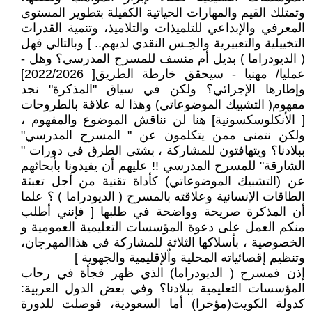
وتمتلك القيم والمهارات الحياتية الكفيلة بتطوير المستوى
المعرفي والإبداعي للتلميذات والتلاميذ، وتنمية القدرات
التخييلية والتعبيرية والحِـس النقدي لديهم.. ] وبالتالي فهل
( الديودراما ) بديل أم منسف للمسرح المدرسي؟ وهل -
عمليا/ مهنيا - سيحقق خارطة الطريق[ 2022/2026]
وإطارها الإجرائي؟ ولكن في سياق "المذكرة" نجد
مفهوم( التشبيك الموضوعاتي) وهذا له علاقة بالطروحات
[ الأنكلوسكسونية] هنا لن نناقش الموضوع والمفهوم ،
ولكن نتمنى ممن يتكلمون عن " المسرح المدرسي"
ببلادنا؟ ويتهافتون للمشاركة ، بشتى الطرق في دورات "
الشارقة" للمسرح المدرسي !! عليهم أن يفيدونا بأبحاثهم
عن (التشبيك الموضوعاتي) كأداة تقنية من أجل تعبئة
الطاقات الإنسانية وعلاقته بالمسرح ( الديودراما ) ؟ علما
أن المذكرة صريحة وواضحة في طلبها [ فإنني أطلب
منكم العمل على دعوة المؤسسات التعليمية العمومية و
الخصوصية ، بأسلاكها الثلاثة للمشاركة في هذاالمهرجان،
وتنظيم إقصائياته المحلية واٌلإقليمية والجهوية ]
إذن فمسرح ( الديودراما) الذي ظهر فجأة في رحاب
المؤسسات التعليمية ببلادنا؟ وفي بعض الدول العربية:
كدولة الكويت(مؤخرا) أما السعودية، فوصلت للدورة