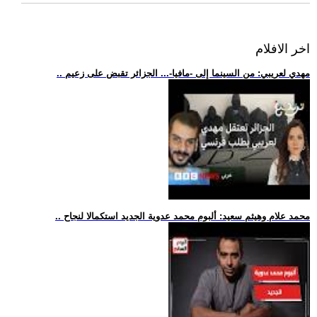
اخر الافلام
.. مهدي لعريبي: من السينما إلى -مافيا-... الجزائر تقبض على زعيم
.. محمد علام وهيثم سعيد: ألبوم محمد عدوية الجديد استكمالا لنجاح