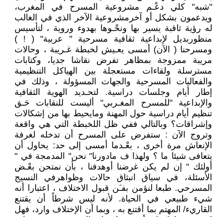
"شبه" كلي دعْـم مشروعية المسرح في المغرب،
ويدعمون بشكل أو آخرمشروعية الآخر الذي في الغالب
له رؤية ثاقبة يسير بها ونحْـوها بهدوء وروية ، لتأسيس
منظوربديل لإبداعية ثقافية مسرحية " عربية" ( ! )
ومسرحنا ( الآن) أمسى يعـيش لخبطة غـريبة ، وحالات
مريبة ممزوجة بمظاهر تفرض نقاشا جديا، وكتابات
مسترسلة ولقاءات مستعجلة بين الهياكل التنظيمية
والفعاليات المسرحية والجهات المسؤولة ، وذلك في
إطار أيام وجلسات دراسية. لتحـديد الهوية الثقافية
والإبداعية "للمسرح المغـربي" أليست للنقابات حَـق
تنظيم أيام دراسية حول المهنة ومايحيط بها من إشكالات
وإشراقات؟ وبالتالي ففي ظل اللخبطة التي هي واقعة
وتروج الآن : ستفرض على المسرح أن تدخله لغرفة
الإنعاش مرة أخرى ، بعْـدما أمسى إلى حد: يحاول أن
يتعافى شيئا ما ؟ ولهذا ف مادورنا" نحن" المدمجة في "
أولئك " إن لم يكن غرضنا أوهدفنا ، بأن نمتحن بعْـض
الأسئلة، في سياق انبثاق حالات وظواهرفي النسيج
المسرحي. طبعا لنؤمن بفـَن قبول الاختلاف ، اعتبارا أنه
شيء طبيعي في الحياة. لأنه ليس شرطاً أن يقتنع
القاريء/ المهتم بما أقتنع به ، وبما أن الإختلاف وارد، فهل