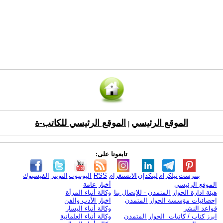
الموقع الرئيسي
الموقع الرئيسي للكاتب-ة
|
تابعونا على:
بنترست
تيلكرام
لينكدإن
الانستغرام
RSS
اليوتيوب
التويتر
الفيسبوك
الموقع الرئيسي
أخبار عامة
هيئة ادارة الحوار المتمدن - للإتصال بنا
وكالة أنباء المرأة
إحصائيات مؤسسة الحوار المتمدن
اخبار الأدب والفن
قواعد النشر
وكالة أنباء اليسار
ابرز كتاب / كاتبات الحوار المتمدن
وكالة أنباء العلمانية