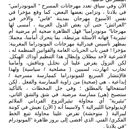
الآن وفي سياق تعدد مهرجانات المسرح " المونودرامي"
في بلادنا ، وتزامن بعضها البعض، كما وقع مؤخرا في
نفس الأسبوع مهرجان بمدينة "فاس" والآخر في
"العرائش" حتى أن بعض الدول العربية ، أمسى لها
مهرجانا" مونودراميا" فهل الظاهرة صحية أم مرضية أم
تبئيرية؟ فهاته الأسئلة مرتبطة، بما يتحرك أمامنا، مجملا:
بمظهر تأسيس فيدرالية مهرجانات المونودراما المغربية:
مؤخرا ! فمن باب الحريات العامة والقوانين المنظمة له ،
لاشرعية لأحد ببطلان وإبطال هذا التنظيم أوذاك الهيكل.
لكن النزول يفرض علينا أن نحلـل ونناقش، وأمامنا
تجارب انهارت، لسببين ( مصلحية / سياسية) ولهذا
فالإنتشار السريع للمونودراما كممارسة مسرحية /
إبداعية ، هي (صحية) من زاوية الممارسة والفعل . لكن
استفحالها بالمطلق ؛ وفي جل المحطات ، بالتأكيد
ستصبح (هي) ممارسة مرضية. في شق والشق الثاني،
"تبئيرية" أي محاولة تبئيرالنزوع الفرداني الملائم
لإيديولوجيا الليبرالية ؟ ولاسيما أنه ( الآن) نعيش في كوننة
ليبرالية ( متوحشة) تفرض علينا محاولة تتبع الخط
الفكري/ الفني. الذي أفضى إلى بروز ظاهرة "المونودرام
"في بلادنا .