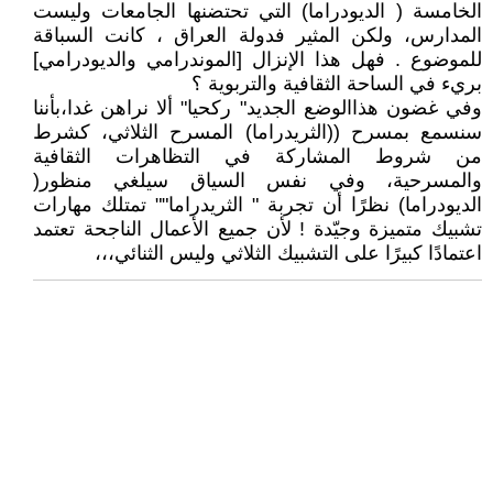
الخامسة ( الديودراما) التي تحتضنها الجامعات وليست
المدارس، ولكن المثير فدولة العراق ، كانت السباقة
للموضوع . فهل هذا الإنزال [الموندرامي والديودرامي]
بريء في الساحة الثقافية والتربوية ؟
وفي غضون هذاالوضع الجديد" ركحيا" ألا نراهن غدا،بأننا
سنسمع بمسرح ((الثريدراما) المسرح الثلاثي، كشرط
من شروط المشاركة في التظاهرات الثقافية
والمسرحية، وفي نفس السياق سيلغي منظور(
الديودراما) نظرًا أن تجربة " الثريدراما"" تمتلك مهارات
تشبيك متميزة وجيّدة ! لأن جميع الأعمال الناجحة تعتمد
اعتمادًا كبيرًا على التشبيك الثلاثي وليس الثنائي،،،