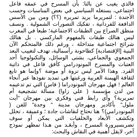
فالذي يغيب عن بالنا: بأن المسرح في عمقه فاعل
اجتماعي، يستغله السياسي في بعض المناسبات وحسب
الأجندة : لتمريرما يريد تمريره (؟؟) ومن بين الأسس
الدافعة للفردانية ، تفكيك التصورات الشمولية . ونسف
منطق الصراع بين الطبقات الاجتماعية؛ طبعا في المغرب
ليس هنالك طبقات بالمفهوم الماركسي . بل هنالك
شرائح اجتماعية متداخلة ، ورغم ذلك فالمتحكم الآن
البنية [الإقتصادية] كطاحونة رأسمالية، تهدف لتغييب البعد
الجمعوي والجماعي، بشتى الوسائل، والتكنولوجيا أحد
العتبات والمسرح المونودرامي كأفق فاعل في ذاتية
الفرد. وهذا الأمر ليس نزوة أو موضة ؟وإنما هو تابع
لثقافة الهيمنة الغربية ورغبتها في تمديد نفوذها عبر أنحاء
العالم ! فهل مهرجان المونودراما ( فاس) التي تم تدعيمه
من لدن مؤسسة ( علي زاوا) مسألة تشجيعية أم
تمريرية؟ وأي رابط فني وفكري بين مهرجان "أيت
ملول" بأكادير ومهرجان مدينة " وجدة" للفن (
المونودرامي)؟ هنا نحتاج لنقاشات جادة ؛ وعميقة ، تحلل
وتكشف الأبعاد والخلفيات التي يمكن أو سوف
تضربسيرورة المسرح ، وأبعَـد من هـذا تمظهر نموذج
آخر، لايقل أهمية في النقاش والبحث: