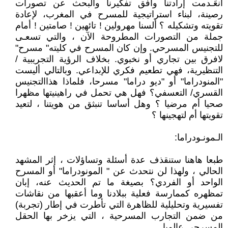
انعَـدمت إرادتنا وأفق تفكيرنا والبحث عن تصورات
رصينة، لبناء استراتيجية للمسرح في المغرب، لإعادة
تقويته وتشكيله ؟ ألسنا مهرولين ! تائهين ! صامتين ! أمام
جملة من التصورات المطروحة الآن ، والتي تسعـى
للتجنيس المسرحي. وإن كان المسرح في كليته" مسرح"
لافرق بين تجاري أو نخبوي. بخلاف الرؤية التجريبية /
التنظيرية، فهي تطعيم فكري للإبداعي. وبالتالي أليست
"المنودراما" أو "ديو دراما" مسرحا، فلماذا هذاالتجنيس
القسري/ التعسفي؟ فهل هي تحمل في راهينيتها مظهرا
صحيا أم مرضيا ؟ وهل أساسا تنبثق من هويتنا ، لتعيد
تقويتها أم لتهجينها ؟
الـمونـودراما:
طبعا هاهنا ستنقذف عدة أسئلة وتساؤلات ، إثر المشهد
الحالي ، ولهذا لن نتحدث عن " المونودراما" أو المسرح
الواحد أو الفردي؟ بصيغة ما تم الحديث عنه، إبان
تمظهره كممارسة فعلية ببلادنا وما أعقبها من نقاشات
تفسيرية وتحليلية للظاهرة التي تأطرت في إطار (تجربة)
من ضمن التجارب المسرحية ، التي يزخر بها الحقل
المسرحي عالميا.