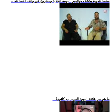
.. محمد عدوية يكشف كواليس ألبومه الجديد ومشروع عن والده أحمد عد
.. ما هو سر علاقة اليهود العرب بأم كلثوم؟