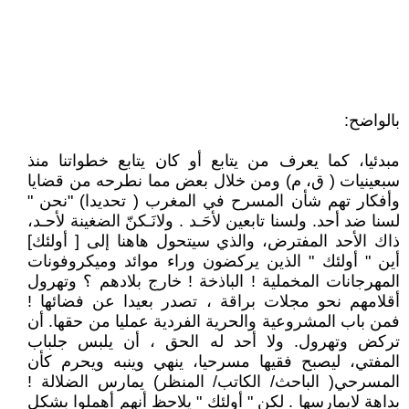
بالواضح:
مبدئيا، كما يعرف من يتابع أو كان يتابع خطواتنا منذ
سبعينيات ( ق، م) ومن خلال بعض مما نطرحه من قضايا
وأفكار تهم شأن المسرح في المغرب ( تحديدا) "نحن "
لسنا ضد أحد. ولسنا تابعين لأحَـد . ولانَـكنّ الضغينة لأحـد،
ذاك الأحد المفترض، والذي سيتحول هاهنا إلى [ أولئك]
أين " أولئك " الذين يركضون وراء موائد وميكروفونات
المهرجانات المخملية ! الباذخة ! خارج بلادهم ؟ وتهرول
أقلامهم نحو مجلات براقة ، تصدر بعيدا عن فضائها !
فمن باب المشروعية والحرية الفردية عمليا من حقها. أن
تركض وتهرول. ولا أحد له الحق ، أن يلبس جلباب
المفتي، ليصبح فقيها مسرحيا، ينهي وينبه ويحرم كأن
المسرحي( الباحث/ الكاتب/ المنظر) يمارس الضلالة !
بداهة لايمارسها . لكن " أولئك " يلاحظ أنهم أهملوا بشكل