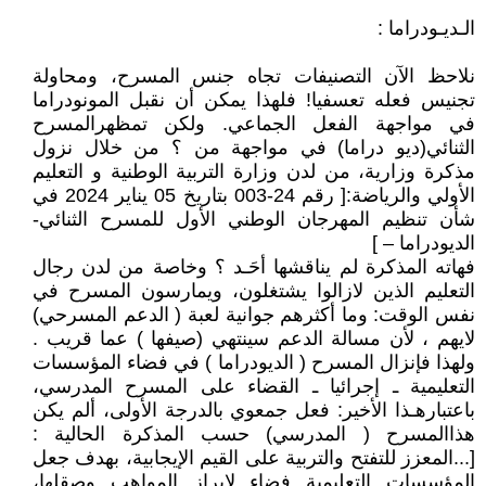
الـديـودراما :
نلاحظ الآن التصنيفات تجاه جنس المسرح، ومحاولة
تجنيس فعله تعسفيا! فلهذا يمكن أن نقبل المونودراما
في مواجهة الفعل الجماعي. ولكن تمظهرالمسرح
الثنائي(ديو دراما) في مواجهة من ؟ من خلال نزول
مذكرة وزارية، من لدن وزارة التربية الوطنية و التعليم
الأولي والرياضة:[ رقم 24-003 بتاريخ 05 يناير 2024 في
شأن تنظيم المهرجان الوطني الأول للمسرح الثنائي-
الديودراما – ]
فهاته المذكرة لم يناقشها أحَـد ؟ وخاصة من لدن رجال
التعليم الذين لازالوا يشتغلون، ويمارسون المسرح في
نفس الوقت: وما أكثرهم جوانية لعبة ( الدعم المسرحي)
لايهم ، لأن مسالة الدعم سينتهي (صيفها ) عما قريب .
ولهذا فإنزال المسرح ( الديودراما ) في فضاء المؤسسات
التعليمية ـ إجرائيا ـ القضاء على المسرح المدرسي،
باعتبارهـذا الأخير: فعل جمعوي بالدرجة الأولى، ألم يكن
هذاالمسرح ( المدرسي) حسب المذكرة الحالية :
[...المعزز للتفتح والتربية على القيم الإيجابية، بهدف جعل
المؤسسات التعليمية فضاء لإبراز المواهب وصقلها،