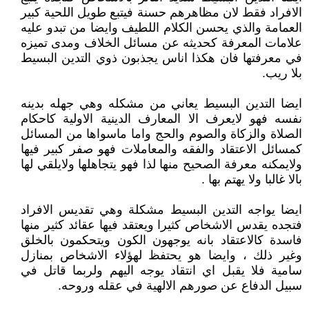
الافراد فقط لان مظاهرهم حسنة فيتبع طويل اللحية كبير
العمامة والذي يحسن الكلام اللطيف وايضا من تبدو عليه
علامات المعرفة كحديثه عن مسائل الخلاف ومدى تميزه
في معرفتها فان هكذا اناس يجذبون ذوي التدين البسيط
بلا ريب.
ايضا التدين البسيط يعاني من مشكله وهي جهله بدينه
نفسه فهو لايعرف الا المعارف الدينية الاولية كاحكام
الصلاة والزكاة والصوم والحج واما ماسواها من المسائل
كمسائل الاعتقاد والفقه والمعاملات فهو صفر كبير فيها
ولايمكنه معرفة الصحيح منها لذا فهو يتجاهلها ولايلقي لها
بالا غالبا ولا يهتم بها .
ايضا يواجه التدين البسيط مشكلة وهي تقديس الافراد
فتجده يقدس الاشخاص كثيرا ويعتقد فيها عقائد كثير منها
فاسدة كالاعتقاد بانه يوجهون الكون ويتحكمون بالخلق
وغير ذلك ، وايضا هو يحتفظ لهؤلاء الاشخاص بمنازل
سامية فلا يقبل اي انتقاد يوجه اليهم ولربما قاتل في
سبيل الدفاع عن صورهم الالهية في عقله وروحه.