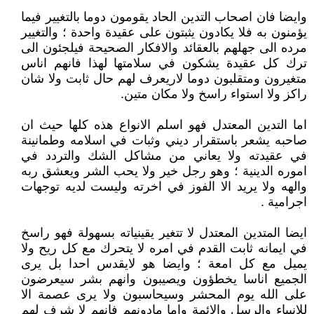
وايضا فان اصحاب التدين الحاد يقومون دوما بالتغيير فيما
يؤمنون به فلا يكادون يثبتون على عقيدة واحدة ؛ والتغيير
مرده الى جهلهم بالعقائد والافكار الصحيحة فيلجئون الى
ترك كل عقيدة يشكون في سلامتها لهذا فانهم اناس
متغيرون ومتقلبون دوما لاريعرف لهم حال ثابت ولا شان
راكز ولا استواء راسخ ولا مكان متين.
اما التدين المعتدل فهو اسلم الانواع هذه كلها حيث ان
صاحبه يشعر باستقرار ديني وثبات في اسلامه وطمانينة
في عقيدته ولا يعاني من مشاكل الشك والتردد في
اموره الدينية ؛ وهو رجل خير ولا يحب الشر ويعشق ربه
والهه ولا يريد الا الفوز في اخرته وليست لديه توجهات
اجرامية .
ايضا المتدين المعتدل لا تتغير يقينياته بسهولة فهو راسخ
في ايمانه ثابت القدم في امره لا يتحرك مع كل ريح ولا
يميل مع كل امعة ؛ وايضا هو لايقدس احدا بل يرى
الجميع اناسا يخطؤون ويصيبون وانهم بشر سيعرضون
على الله يوم المحشر وسيحاسبون ولا يرى عصمة الا
للانبياء والرسل والائمة واما مادونهم فانهم لا شرف لهم