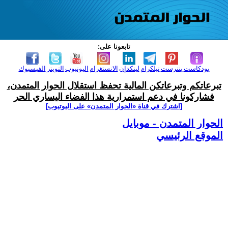
تابعونا على:
بودكاست
بنترست
تيلكرام
لينكدإن
الانستغرام
اليوتيوب
التويتر
الفيسبوك
تبرعاتكم وتبرعاتكن المالية تحفظ استقلال الحوار المتمدن،
فشاركونا في دعم استمرارية هذا الفضاء اليساري الحر
[اشترك في قناة ‫«الحوار المتمدن» على اليوتيوب]
الحوار المتمدن - موبايل
الموقع الرئيسي