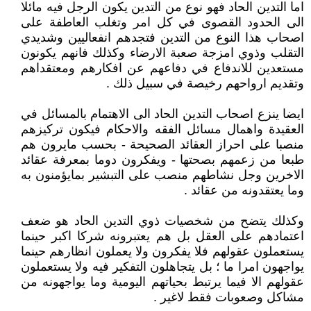
اما التدين الحاد فهو نوع من التدين يكون الرجل فيه مائلا
الى الحدود القصوى في كل امر وتغلب العاطفة على
اصحاب هذا النوع من التدين فتجدهم انفعاليين وشديدي
التقلب وذوي امزجة صعبة الارضاء وكذلك فانهم يكونون
مستعدين للاندفاع في دفاعهم عن افكارهم ومعتقداهم
وتقديم ارواحهم رخيصة في سبيل ذلك .
ايضا ينزع اصحاب التدين الحاد الى الاهتمام بالمسائل في
العقيدة واهمال مسائل الفقه والاحكام فيكون تركيزهم
منصبا على احراز العقائد الصحيحة - بحسب مايرون هم
طبعا من زعمهم بصحتها - ويفكرون دوما بمعرفة عقائد
الاخرين وجل نشاطهم منصب على التبشير بمايؤمنون به
وما يعتقدونه من عقائد .
وكذلك يتضح من شخصيات ذوي التدين الحاد هو ضعف
اعتمادهم على العقل بل هم يعتبرونه شركا اكبر حينما
يستعملون عقولهم فلا يفكرون ولا يعملون انظارهم حينما
يواجهون امرا ما ؛ بل يتجاهلون التفكير فيه ولا يستعملون
عقولهم الا فيما يرتبط بحياتهم اليومية وما يواجهونه من
مشاكل وصعوبات فقط لاغير .