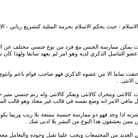
اسلام - حيث يحكم الاسلام بحرمة المثلية كتشريع رباني - الا 
حيث يمكن ممارسة الجنس مع فرد من نوع جنسي مختلف عن الم
التناسل الذكري لديه وهو امر لم يعهد سابقا ولهذا كان سر 
ختفت تماما الا من عضوه الذكري فهو صاحب قوام ناعم وانث
لانثى. .
كالانثى ويتحرك كالانثى ويفكر كالانثى وله رتم جنسي مثير ج
ل مافي الامر انه وضع نفسه في قالب غير معتاد وهو قالب السي
رته اذا وجد فهو ذو ممارسة جنسية ممتعة بلا ريب وربما يكو
 ممن يعشقون هذا النوع من البشر بلا ادنى شك .
في العديد من المجتمعات ويجب علينا تقبل وجوده والتعامل م