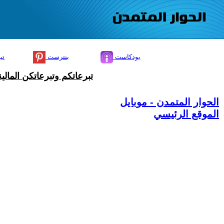
بودكاست
بنترست
تي
تبرعاتكم وتبرعاتكن المال
الحوار المتمدن - موبايل
الموقع الرئيسي