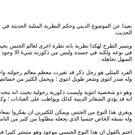
بعيدا عن الموضوع الديني وحكم النظرية المثلية الحديثة في ال
الحديث.
ويتميز الطرح لهكذا نظرية بانه نظرة اخرى لعالم الجنس ب
في نوعه ولكنه في جسده وليس من ذكورته شيء الا وجود عضو 
السهل تجاهله .
الفرد المثلي هو رجل ذكر قد تغيرت معظم معالم رجولته وا
وله صدر انثوي وشعر طويل انثوي ؛ ويحمل الكثير من خصائص ا
وهو ذو شخصية انثوية وليست ذكورية رجولية بحيث انه يتحدث 
انه قد يؤدي الشعائر الدينية كذلك ويواظب على العبادات ؛ وك
ويغري هذا النوع من الجنس ويمكن للكثيرين ان يفكروا بمعاش
وله نسقه الخاص جنسيا الذي يجعله مطلوبا من كثير من الناس
اختم بالقول ان هذا النوع الجنسي موجود وهو منتشر كثيرا 