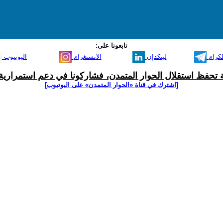
تابعونا على:
لكرام
لينكدإن
الانستغرام
اليوتيوب
ية تحفظ استقلال الحوار المتمدن، فشاركونا في دعم استمرارية 
[اشترك في قناة ‫«الحوار المتمدن» على اليوتيوب]