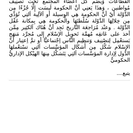
القطاعات وَيضُم كُلُّ أَعضَاء المجْتمع تَحْت تَصنِيف
مُواطنين ، وَهذَا يَعنِي أنَّ الحكومة لَيسَت إِلَّا جُزْءًا مِن
الدَّوْلة أيْ أنَّ الحكومة هِي الوسيلة أو اَلآلِية اَلتِي تُؤدِّي
مِن خِلالِهَا الدَّوْلة سُلْطتَهَا والْحكومة هِي بِمكانة عَقْل
الدَّوْلة . وعنْد مُرَاجعَة التَّاريخ نَجِد أنَّ هُنَاك اَلكثِير مِمَّن
أخذ على عَاتقِه مُهمَّة تَحوِيل الإسْلام إِلى مُجرَّد مَنهَج
يَستعْمِل لِتصْنِيف وَتنظِيم النَّاس اِجْتماعيًّا أو تمَّ اِعتِبار أنَّ
الإسْلام شَكْل مِن أَشكَال المؤسَّسات اَلتِي تسْتعْملهَا
الدُّول لِإدارة المؤسَّسات اَلتِي يَتَشكَّل مِنهَا الهيْكل الإداريُّ
الحكوميُّ
يتبع....