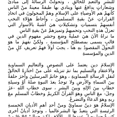
للبشرِ والتعبدِ للخالقِ ، وتحولتْ الرسالةُ إلى مبادئَ
وشعاراتٍ يدافعُ عنها وينادي بها طبقةٌ معينةٌ منْ الناسِ
كأنهمْ هم الأوصياءِ على الإسلامِ وهمْ المخولونَ في اتخاذِ
القراراتِ عنْ بقيةِ المسلمينَ ، وأحاطَ هؤلاءِ النخبِ
أنفسهمْ بتسمياتِ وتشكيلاتِ هيَ أشبهُ بالأسوارِ التي
تعزلُ هذهِ النخبِ وتحميهمْ وتميزهمْ عنْ بقيةِ الناسِ
ما نراهُ الآنَ هيَ عمليةُ وضعِ وحشرِ مفهومِ الدينِ في
قالبٍ يسمى بمصطلحِ المؤسسةِ ، ولكيْ نفهمَ ما هوَ
التحولُ المقصودُ بهِ هنا ، يجبَ أولاً فهمُ تعريفِ كلٍ منْ
الدينِ والمؤسسةِ
الإسلامَ دين يعتمدُ على النصوصِ والتعاليمِ السماويةِ
والاعتقادِ والتسليمِ بما تمَ تنزيله على منْ اختارهُ الخالقُ
لنقلِ الرسالةِ السماويةِ ، وهوَ خاتمُ المرسلينَ وأخرَ حلقةً
بينَ السماءِ والأرضِ ولا توجدُ بعدَ النبوةِ صلةَ أوْ وسيلةِ
خطابِ بينَ الإلهِ وبينَ البشرِ ، سوى خطابِ اللهِ -عزَ
وجلَ- معَ الناسِ وهوَ القرآنُ الكريمُ وخطابُ المسلمِ معَ
ربهِ وهوَ الدعاءُ والتضرعُ.
الإسلامُ هوَ دينٌ سماويٌ ومنْ أحدِ أهمِ الأديانِ الخمسةِ
الرئيسةِ التي يتعبدُ بها البشرعالميا ، وتوجدَ أديانٌ أخرى
كثيرةٌ جدا يصلُ عددها إلى الآلافِ لكنَ حواليْ 84 % منْ