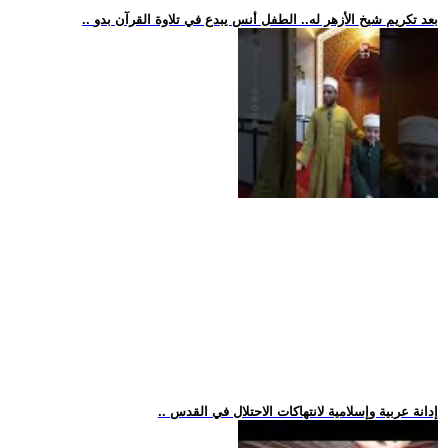
.. بعد تكريم شيخ الأزهر له.. الطفل أنس يبدع في تلاوة القرآن بدو
.. إدانة عربية وإسلامية لانتهاكات الاحتلال في القدس