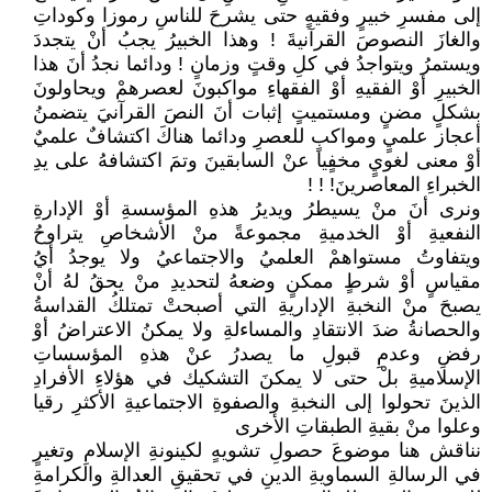
إلى مفسرِ خبيرٍ وفقيهٍ حتى يشرحَ للناسِ رموزا وكوداتِ
والغازَ النصوصَ القرآنيةَ ! وهذا الخبيرُ يجبُ أنْ يتجددَ
ويستمرُ ويتواجدُ في كلِ وقتٍ وزمانٍ ! ودائما نجدُ أنَ هذا
الخبيرِ أوْ الفقيهِ أوْ الفقهاءِ مواكبونَ لعصرهمْ ويحاولونَ
بشكلٍ مضنٍ ومستميتٍ إثبات أنَ النصَ القرآنيَ يتضمنُ
أعجاز علميٍ ومواكبٍ للعصرِ ودائما هناكَ اكتشافٌ علميٌ
أوْ معنى لغويٍ مخفٍيا عنْ السابقينَ وتمَ اكتشافهُ على يدِ
الخبراءِ المعاصرينَ! ! !
ونرى أنَ منْ يسيطرُ ويديرُ هذهِ المؤسسةِ أوْ الإدارةِ
النفعيةِ أوْ الخدميةِ مجموعةً منْ الأشخاصِ يتراوحُ
ويتفاوتُ مستواهمْ العلميُ والاجتماعيُ ولا يوجدُ أيُ
مقياسٍ أوْ شرطٍ ممكنٍ وضعهُ لتحديدِ منْ يحقُ لهُ أنْ
يصبحَ منْ النخبةِ الإداريةِ التي أصبحتْ تمتلكُ القداسةُ
والحصانةُ ضدَ الانتقادِ والمساءلةِ ولا يمكنُ الاعتراضُ أوْ
رفضِ وعدمِ قبولِ ما يصدرُ عنْ هذهِ المؤسساتِ
الإسلاميةِ بلْ حتى لا يمكنَ التشكيك في هؤلاءِ الأفرادِ
الذينَ تحولوا إلى النخبةِ والصفوةِ الاجتماعيةِ الأكثرِ رقيا
وعلوا منْ بقيةِ الطبقاتِ الأخرى
نناقش هنا موضوعَ حصولِ تشويهٍ لكينونةِ الإسلامِ وتغيرٍ
في الرسالةِ السماويةِ الدينِ في تحقيقِ العدالةِ والكرامةِ