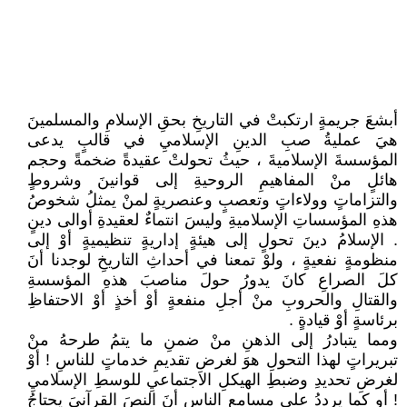
أبشعَ جريمةٍ ارتكبتْ في التاريخِ بحقِ الإسلامِ والمسلمينَ
هيَ عمليةُ صبِ الدينِ الإسلاميِ في قالبٍ يدعى
المؤسسةَ الإسلاميةَ ، حيثُ تحولتْ عقيدةً ضخمةً وحجم
هائلٍ منْ المفاهيمِ الروحيةِ إلى قوانينَ وشروطٍ
والتزاماتٍ وولاءاتٍ وتعصبٍ وعنصريةٍ لمنْ يمثلُ شخوصُ
هذهِ المؤسساتِ الإسلاميةِ وليسَ انتماءٌ لعقيدةِ أوالى دينٍ
. الإسلامُ دينَ تحولٍ إلى هيئةٍ إداريةٍ تنظيميةٍ أوْ إلى
منظومةٍ نفعيةٍ ، ولوْ تمعنا في أحداثِ التاريخِ لوجدنا أنَ
كلَ الصراعِ كانَ يدورُ حولَ مناصبَ هذهِ المؤسسةِ
والقتالِ والحروبِ منْ أجلِ منفعةٍ أوْ أخذٍ أوْ الاحتفاظِ
برئاسةٍ أوْ قيادةٍ .
ومما يتبادرُ إلى الذهنِ منْ ضمنِ ما يتمُ طرحهُ منْ
تبريراتٍ لهذا التحولِ هوَ لغرضِ تقديمِ خدماتٍ للناسِ ! أوْ
لغرضِ تحديدِ وضبطِ الهيكلِ الاجتماعيِ للوسطِ الإسلاميِ
! أو كما يرددُ على مسامعِ الناسِ أنَ النصَ القرآنيَ يحتاجُ