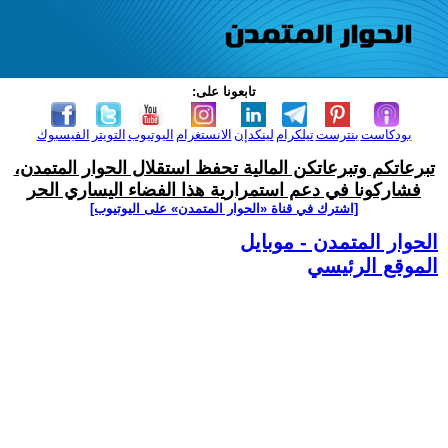
تابعونا على:
بودكاست
بنترست
تيلكرام
لينكدإن
الانستغرام
اليوتيوب
التويتر
الفيسبوك
تبرعاتكم وتبرعاتكن المالية تحفظ استقلال الحوار المتمدن،
فشاركونا في دعم استمرارية هذا الفضاء اليساري الحر
[اشترك في قناة ‫«الحوار المتمدن» على اليوتيوب]
الحوار المتمدن - موبايل
الموقع الرئيسي