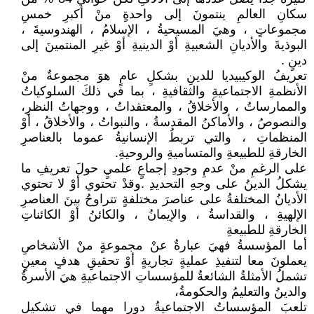
سكانِ العالمِ ينتمونَ إلى واحدةٍ منْ أكبرِ خمسِ
مجموعاتٍ ، وهيَ المسيحيةُ ، الإسلامُ ، الهندوسيةَ ،
البوذيةَ والأديانِ الشعبيةِ أوْ الدينيةِ أوْ غيرِ المنتمينَ إلى
دينٍ .
تعريفُ الوكيبيديا للدينِ بشكلٍ عامٍ هوَ مجموعةٌ منْ
الأنظمةِ الاجتماعيةِ والثقافيةِ ، بما في ذلكَ السلوكياتُ
والممارساتُ ، والأخلاقُ ، والمعتقداتُ ، ووجهاتُ النظرِ،
والنصوصُ ، والأماكنُ المقدسةُ ، والنبواتُ ، والأخلاقُ ، أوْ
المنظماتِ ، والتي تربطُ الإنسانيةُ عموما بالعناصرِ
الخارقةِ للطبيعةِ والمتساميةِ والروحيةِ.
على الرغمِ منْ عدمِ وجودِ إجماعٍ علميٍ حولَ تعريفِ ما
يشكلُ الدينُ على وجهِ التحديدِ .وقدْ تحتوي أوْ لا تحتوي
الأديانُ المختلفةُ على عناصرَ مختلفةٍ تتراوحُ بينَ العناصرِ
الإلهيةِ ، والقداسةُ ، والإيمانُ ، والكائنُ أوْ الكائناتِ
الخارقةِ للطبيعةِ
أما المؤسسةُ فهيَ عبارةٌ عنْ مجموعةٍ منْ الأشخاصِ
يعملونَ معا لتنفيذِ عمليةٍ تجاريةٍ أوْ تحقيقِ هدفٍ معينٍ
تشملُ الأمثلةُ الشائعةُ للمؤسساتِ الاجتماعيةِ هيَ الأسرةُ
والدينُ والتعليمُ والحكومةُ،
تلعبَ المؤسساتُ الاجتماعيةُ دورا مهما في تشكيلِ