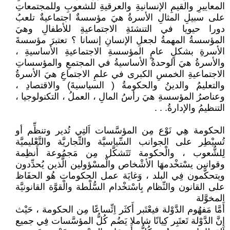
المعاييرِ والقيمِ الإنسانيةِ والعرقيةِ للشعوبِ وللمجتمعاتِ
على سبيلِ المثالِ الأسرةُ هيَ مؤسسةٌ اجتماعيةٌ تلعبُ
دورا حيويا في التنشئةِ الاجتماعيةِ للأطفالِ وهيَ
المؤسسةُ المهمةُ لجعلِ الإنسانِ إنسانا ؟ تعتبرَ مؤسسةَ
الأسرةِ بشكلٍ عامٍ المؤسسةِ الاجتماعيةِ الأساسيةِ ،
والأسرةُ هيَ الوحدةُ الأساسيةُ في المجتمعِ والمؤسساتِ
الاجتماعيةِ الخمسِ الكبرى في علمِ الاجتماعِ هيَ الأسرةُ
والتعليمُ والدينُ والحكومةُ ( السياسيةَ) والاقتصادِ ،
وعناصرُ المؤسسةِ هيَ رأسُ المالِ ، العملُ ، التكنولوجيا ،
التنظيمُ والإدارةُ. . .
الحكومة هِي نَوْع مِن المؤسَّسات اَلتِي تُدير وتنظِّم أو
تُسيْطِر على الجوانب السِّياسيَّة والتِّجاريَّة والتَّعْليميَّة
لِلشُّعوب ، والْحكومة تَتَشكَّل مِن مَجمُوعة أَنظِمة
وقوانين يسْتخْدمهَا الأشْخاص والْمسْؤولين الَّذين يُحدِّدون
ويتحكَّمون فِي البلد ، وَغايَة عمل الحكومات هُو الحفَاظ
على القانون والنِّظام بِاسْتخْدام السُّلْطة والْقوَّة القانونيَّة
المخوَّلة
أَمَّا مَفهُوم الدَّوْلة فيعْتَبر أَكثَر اِتِّساعًا مِن الحكومة ، حَيْث
إِنَّ الدَّوْلة تَعتَبِر كِيانًا شاملا يَضُم كُلُّ المؤسَّسات فِي جميع