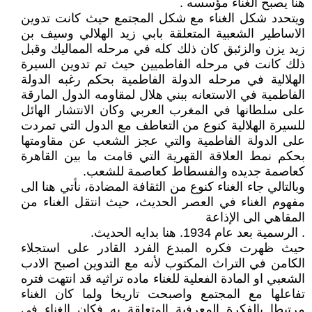
هنا يصبح الغناء مؤسسه .
ويتحدد شكل الغناء مع شكل المجتمع حيث كانت تدوين
الاساطير الشعبية المتعلقة بابي زيد الهلالي وسيف بن
زيد يزن والزئبق كان ذلك كله في مرحله المماليك وقبل
ذلك كانت في مرحله الفاطميين حيث تم تدوين السيرة
الهلالية في مرحله الدولة الفاطمية بحكم رغبه الدولة
الفاطمية في الاستعانه ببني هلال لمقاومه الدول المارقة
على سلطانها في المغرب العربي وكان الانتشار الهائل
للسيرة الهلالية كنوع من التعاطف مع الدول التي تمردت
على الدولة الفاطمية والتي عجز الشعب عن مقاومتها
بحكم نمط العلاقة القهرية التي قامت ما بين القاهرة
كعاصمة جديده والفسطاط كعاصمة للشعب.
وبالتالي جاء الغناء كنوع من الثقافة المضادة، نأتي هنا الى
مفهوم الغناء في العصر الحديث، حيث انتقل الغناء من
المقاهي الى الإذاعة
. الرسمية بعد عام 1934. هنا بدايه الحديث.
حيث ظهرت فكره المبدع الفرد القادر على استجلاء
الكامن في التراث المكتوب لأنه مع التدوين اصبح الادب
الشعبي او المادة الفعلية للغناء ماده تراثيه قد انتهت فتره
تفاعلها مع المجتمع واصبحت تاريخا ولما كان الغناء
مرتبطا بالفكرة المعرفية المتعلقة به فكان الغناء في