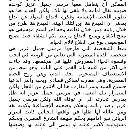
الممكن ان يتعامل معها مرسي جميل عزيز كوحده
صوتيه تقال امامه ولا يلقي لها بالا . ولكن الجديد هنا هو
تطوير اللحظة الإنسانية وفكره الابداع المتولد عن ابداع
بمعنى ان المبدع هنا ابن لتلك البيئة. المبدع هنا طرح من
خلال رؤيته ومن خلال ثقافته وجه اخر لمنتج موسيقي هو
منتج الايقاع ومنتج الايقاع مرتبط بكم الشقاء حيث تصبح
الموسيقى نوع من العلاج لالام الحياه.
نمط الشخصية التي طرحها مرسي جميل عزيز هي
شخصيه الفتاه المصرية التي تعاني من الرغبة في الحب
وقسوة الحياء المفروض عليها في مجتمعها. وقد جاءت
في اكثر من اغنيه ياما القمر على الباب، وهو نمط من
الاستعطاف المصحوب بخفه الدم، وهي روح الحياه
المصرية، وهي مقاربه لساكن قصادي وبحبه والتي ابدعها
حسين السيد وسر التقارب هنا ان الاثنين من التجار ولكن
استمرار تلك النغمة في مرسي جميل عزيز انه ظل
يمارس تجارته الى ان توفاه الله ولكن مرسي جميل
عزيز رصد زبائنه وبحكم وضعيته الإجتماعية وكونه ثقه
ومن عائله لها ثقلها في واقعها الحياتي كانت اسرار
الزبائن تقع امامهم بحكم طبيعة الشارع المصري وبحكم
مسؤوليته ككبير عائله او ينتمي الى عائله لها وضعيتها