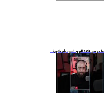
.. ما هو سر علاقة اليهود العرب بأم كلثوم؟