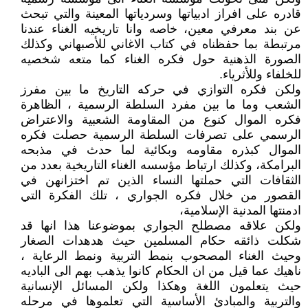
قادره على افراز ادبياتها وسردياتها المعينة والتي تبحث
عن بند معرفي معين، خاصه وانا تاريخيه الغناء عندنا
مرتبطة بما حفظناه في كتاب الاغاني للأصبهاني وكذلك
الصورة الذهنية حول فكره الغناء كما متعه شخصيه
للخلفاء وللأثرياء.
ولكن فكره التوازي في حركه التاريخ ما بين مفرز
الشعب وما ما بين مفرد السلطة الرسمية ، الظاهرة
فكره الموال كنوع من المقاومة الشعبية والاعتراض
الرسمي على تصرفات السلطة الرسمية حصلت فكره
الموال كبذره مقاومه وبكائية لما حدث في مذبحه
البرامكة، وكذلك ارتباط مؤسسه الغناء التاريخية بعدد من
الثقافات التي حملتها النساء الذين تم اختزانهن في
القصور من خلال فكره الجواري ، تلك الفكرة التي
ادمنتها المدنية الإسلامية،
ولكن علاقه مصطلح الجواري بموضوعنا هذا انها قد
شكلت ذائقه حكام المسلمين حيث هدهدات الصغار
وحيث الغناء المصحوب بنمط التربية ونمط الرعاية ،
ناهيك عما قيل من ان الحكام كانوا يذهب بهم الى الباديه
حيث يتعلمون اللغة وهكذا ولكن المسائل الإنسانية
والتربية والمبادئ الأساسية التي تعلموها في مرحله