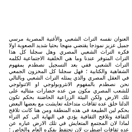
العنوان نفسه التراث الشعبي والأغنية المصرية مرسي
جميل عزيز نموذجا يقتضي منهجا بحثيا شديد الصعوبة اولا
فكره التراث الشعبي المصري وهل سجلنا كل هذا
التراث المتوفر عندنا وما هي الخلفية الاجتماعية لكلمه
التراث الشعبي ففي بعد التسجيل نصطدم بمفهوم
الشفاهية والكتابية ؛ فهل سجلنا كل المخزون الجمعي
في العقل المصري والذي يمثله التراث الشعبي وبالتالي
نحن نصطدم بالمفهوم الانثروبولوجي او الاثنولوجي
للشعب المصري مكون من عده حضارات متتاليه على
تلك الارض ولكن البيئة الزراعية الحاضنة بحكم تكون
الدلتا خلق عده ثقافات متداخله تعايشت مع بعضها البعض
بحكم لين الطبيعة في هذه المنطقة ومن هنا كانت تلاقح
الثقافة وتلاقح الثقافية يؤدي في النهاية الى كم الثراء
لماذا لان المجتمع المتعايش في تلك الارض عباره عن
عده ثقافات اضطرت لان تحتفظ بفكره العام والخاص ؛