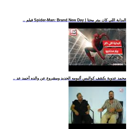
.. فيلم Spider-Man: Brand New Day | البداية اللي كان بيتر محتا
.. محمد عدوية يكشف كواليس ألبومه الجديد ومشروع عن والده أحمد عد