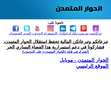
تابعونا على:
بودكاست
بنترست
تيلكرام
لينكدإن
الانستغرام
اليوتيوب
التويتر
الفيسبوك
تبرعاتكم وتبرعاتكن المالية تحفظ استقلال الحوار المتمدن،
فشاركونا في دعم استمرارية هذا الفضاء اليساري الحر
[اشترك في قناة ‫«الحوار المتمدن» على اليوتيوب]
الحوار المتمدن - موبايل
الموقع الرئيسي