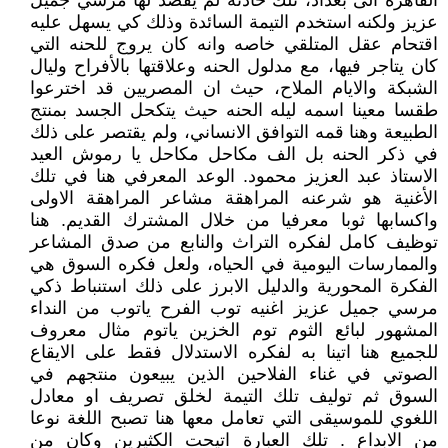
القاهرة الى بغداد، تلك حادثه لم يقصد لها مرسي جميل
عزيز ولكنه استخدم التيمة السائدة وذلك كي يسهل عليه
اقتحام عقل المتلقي خاصه وانه كان يروج للحنه التي
كان يتاجر فيها، مع مدلول الحنه وعلاقتها بالأفراح وليال
الشبكة والايام الملاح، حيث ان المصريين قد اخترعوا
طقسا معينا اسمه ليله الحنه حيث يتكحل الجسد بمنتج
الطبيعة وهنا قمه التوافق الانساني، ولم يقتصر على ذلك
في ذكر الحنه بل الف مكاحل مكاحل يا رموش العيد
الاستاذ عبد العزيز محمود. الوعد المعرفي هنا في تلك
الأغنية هو شرعنه المراهقة مشاعر المراهقة الاولى
واكسابها ثوبا معرفيا من خلال المشترك القديم. هنا
توظيف كامل لفكره التراث والنابع من صدق المشاعر
والممارسات اليومية في الحياه، ولعل فكره السوق هي
الفكرة المحورية والدليل الابرز على ذلك استنباط ذكي
مرسي جميل عزيز اغنيه توب الفرح ياتوب من النداء
المشهور لبائع الثوم توم الخزين ياتوم مثال معروف
للجميع هنا اتينا به لفكره الاستدلال فقط على الايقاع
الصوتي في غناء الفلاحين الذين يبيعون منتجهم في
السوق ثم توليف تلك التيمة لخلق تصريف او معادل
اللغوي للموسيقى التي تعامل معها هنا تصبح اللغة نوعا
من الابداع . تلك العبارة اتيحت الكثيرين وكان من