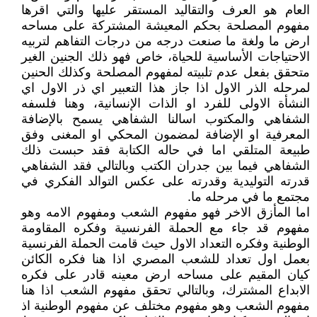
العام هو العرف والتقاليد المستقر عليها والتي اقرها
مفهوم المصلحة بحكم المعيشة المشتركة على مساحه
ارض ما ولغة ما صنعت درجه من درجات التفاهم لتربيه
الاحتياجات الأساسية للحياة، خاص فهو ذلك الجنين الغير
متحقق بفعل عدم تلبيته لمفهوم المصلحة وكذلك الحنين
لمرحله الذر الاول اذا جاز هذا التعبير اي ذر الاول اي
النشأة الاولى للفرد او الذات الإنسانية، وهنا فلسفه
الشفاهي والمكتوب اسالنا الشفاهي يسمح بالإضافة
المعرفية او الإضافة لمضمون المحكي او المغنى وفق
طبيعة المتلقي اما في حاله الكتابة فقد حبست ذلك
الشفاهي فيما بين جدران الكتب وبالتالي فقد الشفاهي
قدرته التوليدية وقدرته على عكس التوالد الفكري في
مجتمع ما في مرحله ما.
اما المأزق الاخر فهو مفهوم الشعب ومفهوم الامه وهو
مفهوم قد جاء مع الحملة الفرنسية وفكره المقاومة
الوطنية وفكره التعداد الاول حيث قامت الحملة الفرنسية
بعمل اول تعداد للشعب المصري اذا هنا فكره الكائن
كيان المقيم على مساحه ارض معينه قادر على فكره
الابداع المشترك، وبالتالي تحقق مفهوم الشعب اذا هنا
مفهوم الشعب وهو مفهوم مختلف عن مفهوم الوطنية اذ