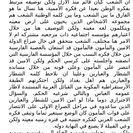
ان الشعب كيان قائم منذ الازل ولكن توصيفه مرتبط
بفكره الوطن بعيدا عن فكره الأممية، هنا نسال ما هو
الفارق ما بين الشعب وما بين كلمه الوطنية الشعب هم
مجموعه الاشخاص الذين يحيون على ارض معينه
ويتكلمون لغه معينه ولكن التوصيف هنا من خلال
اعتبارهم مؤسسه اجتماعيه ذات مرجعيه مشتركه ام لا
الامر هنا مختلف، الشعب متحقق في حال صراع الدولة
الامين والمأمون فالمأمون قد استعان بالعصبة الفارسية
من خلال فكره النسب من خلال المؤسسة الفارسية التي
انصفته واجلسته على كرسي الحكم ولكن الامين قد
انتصر على المأمون وعلى قوته من خلال مسانده
الشطار والعيارين وعلينا ان نلاحظ كلمه الشطار
والعيارين هم اهل بغداد ولكن احتكرتهم الطبقة
الأرستقراطية المكونة من القبائل العربية المستندة لاطار
عمومه العباس وبالتالي شرعيه الحكم، والسؤال
الاحترازي دوما ماذا لو امن الامين للشطار والعيارين
الذين ساعدوه في مراحل الصراع الاولى على الانتصار
على قوات المأمون كان الوضع سيتغير تماما وتبقى فكره
الشعب العربي كفكره جنينيه في فتره زمنيه معينه ولكن
وعي القبيلة لا يصنع في النهاية دوله.
ولكن متى تحولت مؤسسه الغناء الى مؤسسه رسميه