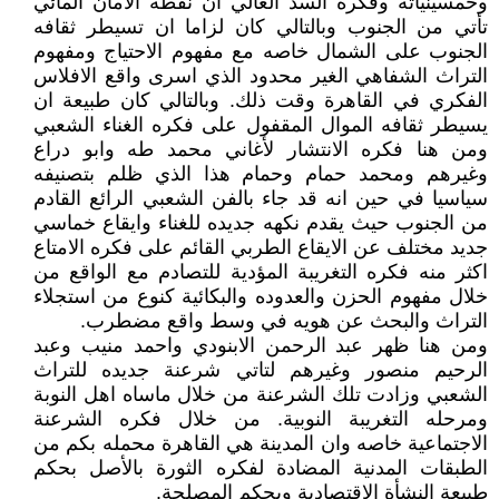
وخمسينياته وفكره السد العالي ان نقطه الامان المائي
تأتي من الجنوب وبالتالي كان لزاما ان تسيطر ثقافه
الجنوب على الشمال خاصه مع مفهوم الاحتياج ومفهوم
التراث الشفاهي الغير محدود الذي اسرى واقع الافلاس
الفكري في القاهرة وقت ذلك. وبالتالي كان طبيعة ان
يسيطر ثقافه الموال المقفول على فكره الغناء الشعبي
ومن هنا فكره الانتشار لأغاني محمد طه وابو دراع
وغيرهم ومحمد حمام وحمام هذا الذي ظلم بتصنيفه
سياسيا في حين انه قد جاء بالفن الشعبي الرائع القادم
من الجنوب حيث يقدم نكهه جديده للغناء وايقاع خماسي
جديد مختلف عن الايقاع الطربي القائم على فكره الامتاع
اكثر منه فكره التغريبة المؤدية للتصادم مع الواقع من
خلال مفهوم الحزن والعدوده والبكائية كنوع من استجلاء
التراث والبحث عن هويه في وسط واقع مضطرب.
ومن هنا ظهر عبد الرحمن الابنودي واحمد منيب وعبد
الرحيم منصور وغيرهم لتاتي شرعنة جديده للتراث
الشعبي وزادت تلك الشرعنة من خلال ماساه اهل النوبة
ومرحله التغريبة النوبية. من خلال فكره الشرعنة
الاجتماعية خاصه وان المدينة هي القاهرة محمله بكم من
الطبقات المدنية المضادة لفكره الثورة بالأصل بحكم
طبيعة النشأة الاقتصادية وبحكم المصلحة.