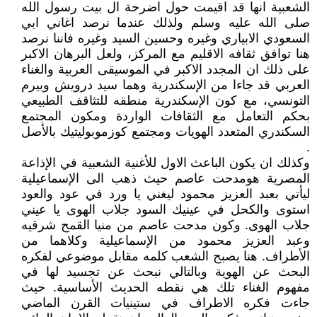
الشعبية انها قد اقيمت حول اضرحة ال بيت رسول الله
صلى الله عليه وسلم ولذلك عندما نرصد اغاني ابي
السعودي الابياري وغيره وحسين السيد وغيره فاننا نرصد
هنا توافق ثقافه الاقليم مع المركز، ولعل البرهان الاكبر
على ذلك ان المجدد الاكبر في الموسيقى العربية والغناء
العربي قد جاءا من الإسكندرية وهما سيد درويش وبيرم
التونسي، مع كون الإسكندرية منطقه للتثاقف الطبيعي
بحكم التعامل مع الثقافات الواردة ومكون المجتمع
السكندري المتعدد الهويات ومجتمع كوزموبوليتيك بالأصل
.
وكذلك ان يكون الباعث الاول للأغنية الشعبية في الإذاعة
المصرية هومدحت عاصم حيث ذهب الى الإسماعيلية
ليأتي بعبد العزيز محمود ليغني يا ورد في عود والعود
استوى والكحل في عينيك السود جلاب الهوى يا عيني
جلاب الهوى. وكون مدحت عاصم من منيا القمح شرقيه
وعبد العزيز محمود من الإسماعيلية وكلاهما من
الأطراف. هنا يصبح الشعب كلمه مقابل موضوعي لفكره
البحث عن الهوية وبالتالي نبحث عن تجسيد لها في
مفهوم الغناء تلك هي نقطه الحديث الأساسية. حيث
جاءت فكره الاطراف في ستينيات القرن الماضي