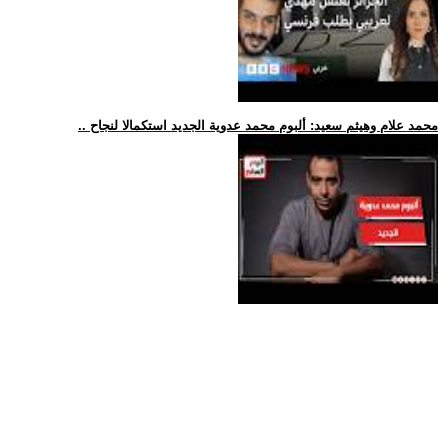
.. محمد علام وهيثم سعيد: ألبوم محمد عدوية الجديد استكمالا لنجاح