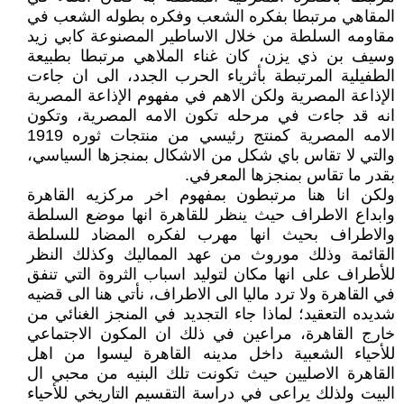
المقاهي مرتبطا بفكره الشعب وفكره بطوله الشعب في
مقاومه السلطة من خلال الاساطير المصنوعة كابي زيد
وسيف بن ذي يزن، كان غناء الملاهي مرتبطا بطبيعة
الطفيلية المرتبطة بأثرياء الحرب الجدد، الى ان جاءت
الإذاعة المصرية ولكن الاهم في مفهوم الإذاعة المصرية
انه قد جاءت في مرحله تكون الامه المصرية، وتكون
الامه المصرية كمنتج رئيسي من منتجات ثوره 1919
والتي لا تقاس باي شكل من الاشكال بمنجزها السياسي،
بقدر ما تقاس بمنجزها المعرفي.
ولكن انا هنا مرتبطون بمفهوم اخر مركزيه القاهرة
وابداع الاطراف حيث ينظر للقاهرة انها موضع السلطة
والاطراف بحيث انها مهرب لفكره المضاد للسلطة
القائمة وذلك موروث من عهد المماليك وكذلك النظر
للأطراف على انها مكان لتوليد اسباب الثروة التي تنفق
في القاهرة ولا ترد ماليا الى الاطراف، نأتي هنا الى قضيه
شديده التعقيد؛ لماذا جاء التجديد في المنجز الغنائي من
خارج القاهرة، مراعين في ذلك ان المكون الاجتماعي
للأحياء الشعبية داخل مدينه القاهرة ليسوا من اهل
القاهرة الاصليين حيث تكونت تلك البنيه من محبي ال
البيت ولذلك يراعى في دراسة التقسيم التاريخي للأحياء