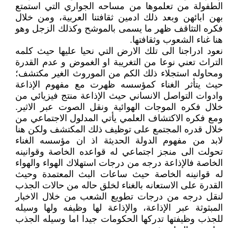
الطفولة من تعلموها من مساحه الجواري التي استمتع
بهن ابائهن وبعد ذلك ادمين ثقافتنا العربية، ومن خلال
فكره التثاقف ظهر ما يسمى بالموشح وكذلك الزجل وهو
هنا غناء الشعوب وثقافتها.
نعود ادراجنا الى تلك الارض التي نحيا عليها حيث كلمه
التراث تعني نوعا من التغريبة او الغموض و عدم القدرة
ومحاوله استجلاء ذلك الكم من الموروث الغير مكتشف؛
حيث يتأثر الغناء كمؤسسه ظهرت مع مفهوم الإذاعة
وادوات التواصل الانساني حيث الإذاعة منتج فيزيائي من
خلال فكره الموجات الهوائية ونقل الصوت عبر الاثير.
ومع فكره الاكتشاف العلمي يأتي المدلول الاجتماعي من
خلال قدره المجتمع على توظيف ذلك المكتشف ولكن هنا
لابد من مفهوم الدولة الحديثة اذ ان مؤسسه الغناء
تحولت الى منجز اجتماعي له قواعده الخاصة وقوانينه
الخاصة فالإذاعة درجه من درجات استهلاك الهواء والهواء
له قوانينه الخاصة حيث ساعات البث المعتمدة وحيث
القدرة على الاستعانه بالغناء لخلق حاله من حالات الجذب
لنقل درجه من درجات تطويع الشعب من خلال الاخبار
المبثوثة عبر الإذاعة، والإذاعة لها وظيفه ولها وسيله
للجذب وظيفتها تدركها الحكومات جيدا اما وسيله الجذب