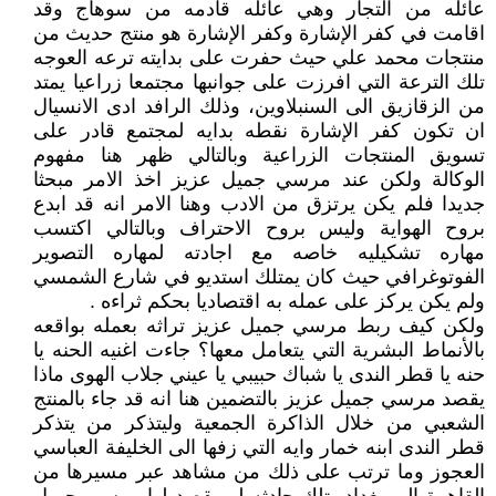
عائله من التجار وهي عائله قادمه من سوهاج وقد
اقامت في كفر الإشارة وكفر الإشارة هو منتج حديث من
منتجات محمد علي حيث حفرت على بدايته ترعه العوجه
تلك الترعة التي افرزت على جوانبها مجتمعا زراعيا يمتد
من الزقازيق الى السنبلاوين، وذلك الرافد ادى الانسيال
ان تكون كفر الإشارة نقطه بدايه لمجتمع قادر على
تسويق المنتجات الزراعية وبالتالي ظهر هنا مفهوم
الوكالة ولكن عند مرسي جميل عزيز اخذ الامر مبحثا
جديدا فلم يكن يرتزق من الادب وهنا الامر انه قد ابدع
بروح الهواية وليس بروح الاحتراف وبالتالي اكتسب
مهاره تشكيليه خاصه مع اجادته لمهاره التصوير
الفوتوغرافي حيث كان يمتلك استديو في شارع الشمسي
ولم يكن يركز على عمله به اقتصاديا بحكم ثراءه .
ولكن كيف ربط مرسي جميل عزيز تراثه بعمله بواقعه
بالأنماط البشرية التي يتعامل معها؟ جاءت اغنيه الحنه يا
حنه يا قطر الندى يا شباك حبيبي يا عيني جلاب الهوى ماذا
يقصد مرسي جميل عزيز بالتضمين هنا انه قد جاء بالمنتج
الشعبي من خلال الذاكرة الجمعية وليتذكر من يتذكر
قطر الندى ابنه خمار وايه التي زفها الى الخليفة العباسي
العجوز وما ترتب على ذلك من مشاهد عبر مسيرها من