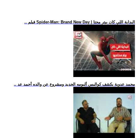
.. فيلم Spider-Man: Brand New Day | البداية اللي كان بيتر محتا
.. محمد عدوية يكشف كواليس ألبومه الجديد ومشروع عن والده أحمد عد