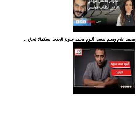
.. محمد علام وهيثم سعيد: ألبوم محمد عدوية الجديد استكمالا لنجاح