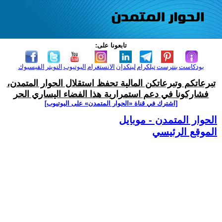
تابعونا على:
بودكاست
بنترست
تيلكرام
لينكدإن
الانستغرام
اليوتيوب
التويتر
الفيسبوك
تبرعاتكم وتبرعاتكن المالية تحفظ استقلال الحوار المتمدن،
فشاركونا في دعم استمرارية هذا الفضاء اليساري الحر
[اشترك في قناة ‫«الحوار المتمدن» على اليوتيوب]
الحوار المتمدن - موبايل
الموقع الرئيسي