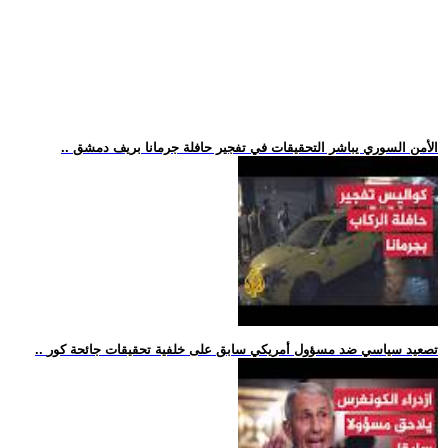
.. الأمن السوري يباشر التحقيقات في تفجير حافلة جرمانا بريف دمشق
.. تصعيد سياسي ضد مسؤول أمريكي سابق على خلفية تحقيقات جائحة كور