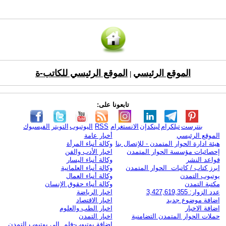
الموقع الرئيسي
الموقع الرئيسي للكاتب-ة
|
تابعونا على:
بنترست
تيلكرام
لينكدإن
الانستغرام
RSS
اليوتيوب
التويتر
الفيسبوك
الموقع الرئيسي
أخبار عامة
هيئة ادارة الحوار المتمدن - للإتصال بنا
وكالة أنباء المرأة
إحصائيات مؤسسة الحوار المتمدن
اخبار الأدب والفن
قواعد النشر
وكالة أنباء اليسار
ابرز كتاب / كاتبات الحوار المتمدن
وكالة أنباء العلمانية
يوتيوب التمدن
وكالة أنباء العمال
مكتبة التمدن
وكالة أنباء حقوق الإنسان
عدد الزوار: 3,427,619,355
اخبار الرياضة
اضافة موضوع جديد
اخبار الاقتصاد
اضافة الاخبار
اخبار الطب والعلوم
حملات الحوار المتمدن التضامنية
اخبار التمدن
إضافة يوتيوب-فلم إلى يوتيوب التمدن