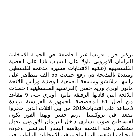
تركيز حزب فرنسا غير الخاضعة في الحملة الانتخابية
للبرلمان الاوروبي ،اولا على الشباب ثانيا على القضية
الفلسطينية (عشية الانتخابات مسيرة مدعمة لفلسطين
ومنددة بالمذبحة في رفع جمعت 55 الف متظاهر على
راسها ميلانشو ومنسقة الجمعية الوطنية ورأس اللائحة
مانون اوبري وريم حسن (الفرنسية الفلسطينية ) حصدت
اللائحة التي قادتها الرفيقة مانون أوبري على 9 مقاعد
من أصل 81 المخصصة للجمهورية الفرنسية بزيادة
3مقاعد على انتخابات2019 من بين الثلاث الذين حجزوا
مقعدا في بروكسيل ،ريم حسن وبهذا الفوز يكون
لفلسطين صوت يساري داخل البرلمان الاوروبي ،فهل
ستعكس هذه النتحية دينامية اليسار الفرنسي وعودة
التحالف الشعبي إلى الواجهة في الانتخابات الرلمانية في