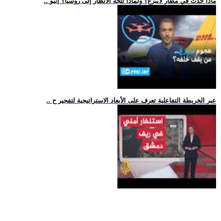
.. ماذا حدث في مطار لايبزغ؟ ولماذا تتجه الأنظار إلى روسيا؟ |نيو
.. عبر الخريطة التفاعلية تعرف على الأبعاد الاستراتيجية لتفجير ح