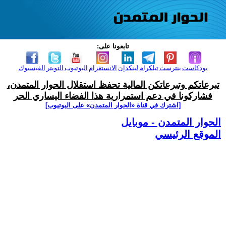
تابعونا على:
بودكاست
بنترست
تيلكرام
لينكدإن
الانستغرام
اليوتيوب
التويتر
الفيسبوك
تبرعاتكم وتبرعاتكن المالية تحفظ استقلال الحوار المتمدن،
فشاركونا في دعم استمرارية هذا الفضاء اليساري الحر
[اشترك في قناة ‫«الحوار المتمدن» على اليوتيوب]
الحوار المتمدن - موبايل
الموقع الرئيسي