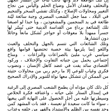
إن تلك الواقعة لابد وأنها كانت نتاجاً عن انتشار الجهل
والتخلف وفقدان الأمل وضياع الحلم واليأس من نجاح
التغيير ومحاولات الإصلاح ، وكذلك تفشي السحر والتنجيم
في البلاد ، مما جعل الشعب المصري وجبة سائغة ليّنة
طائعة في يد المنجمين والمشعوذين ، ويا حبذا لو اصبغنا
تلك الشائعة برداءٍ من القداسة الدينية حتى نُيسّر لها
جسراً ممهداً بلا معوقات أو حواجز تُشكل مانعاً وحائلاً
دون انتشارها.
وتلك الشائعات التي تتسم بالجهل والتخلف والعبث
واللغو إنما يلزمها بيئة خصبة تحتضنها قوامها واقع
سياسي خَرِب مليئ بالصراعات والنزاعات ، ومناخ
إجتماعي يحمل بين جنباته التفاوت والإختلاف ، وركود
أقتصادي سائد يفت في عضد كاهل الإنسان ، ونضوب
فكري وغياب للوعي إلا ما رحم ربي من محاولات حثيثة
من الممكن أن تتشكل معها نواة للتنوير والإدراك الصحيح
.
كل ذلك كان مؤداه أن يطمح الشعب المصري إلى الرغبة
في إسدال الستار على حياته ، واعتناقه فكرة الخلاص
وسيطرتها عليه من أجل الحصول على النهاية التي يبغيها
، سواء ما كانت سعيدة أو تعيسة ، فقد بات المشهد كمن
وجد نفسه بين الظلم والإستبداد والقهر من خلفه وعذاب