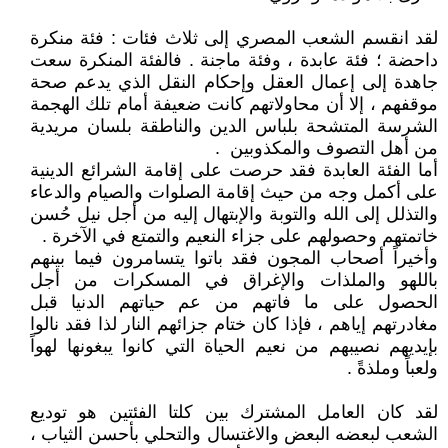
لقد انقسم الشعب المصري إلى ثلاث فئات : فئة منكرة
داحضة ؛ فئة عابدة ، وفئة ماجنة . فالفئة المنكرة سعت
جاهدة إلى إعمال العقل وإحكام النقل الذي يدعم صحة
موقفهم ، إلا أن محاولاتهم كانت ضعيفة أمام تلك الهجمة
الشرسة المتشحة بلباس الدين والناطقة بلسان مريدية
من أهل التصوف والمكذوبين .
أما الفئة العابدة فقد حرصت على إقامة الشرائع الدينية
على أكمل وجه من حيث إقامة الصلوات والصيام والدعاء
والتذلل إلى الله والتوبة والإبتهال إليه من أجل نيل حُسن
خاتمتهم وحصولهم على جزاء النعيم والتمتع في الآخرة .
وأخيراً أصحاب المجون فقد باتوا يتسامرون فيما بينهم
باللهو والملذات والإغراق في المسكرات من أجل
الحصول على ما فاتهم من عم حياتهم الدنيا قبل
مغادرتهم إياهم ، فإذا كان ختام جزائهم النار لذا فقد نالوا
بإيديهم نصيبهم من نعيم الحياة التي كانوا يبغونها لهواً
ولعباً وملذةً .
لقد كان العامل المشترك بين كلتا الفئتين هو توديع
الشعب لبعضه البعض والاغتسال والتحلي بأحسن الثياب ،