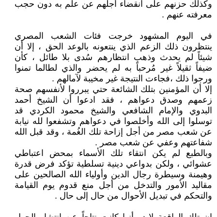
وكذلك حزنهم على انقضاء أجلهم عن علم به دون حجب
معرفته عنهم .
في اليوم المشهود خرجت فئات الشعب المصري
ينتظرون ذلك الزعم الذي ينتعونه بالوعد الحق ، إلا أن
شيئاً لم يحدث وذهب انتظارهم سُدى بلا طائل ، كأن
ضيفاً ثقيلاً غير مُرحباً به لم يحضر والذي لطالما تمنوا
ورجوا ذلك ،فجاءت النتيجة غير مخيبة لآمالهم .
إلا أن المؤمنين بتلك الشائعة حتي يبرروا لأنفسهم صحة
زعمهم وصدق دعواهم ، فقد ادعوا أن الشيخ أحمد
البدوي والإمام الشافعي والشيخ محمود الكردي قد
توسلوا إلى الله وأخلصوا في دعواهم وتشفعوا لله نيابة
عن شعب مصر من أجل إزاحة تلك الغُمة ، وقد قبل الله
شفاعتهم وعفي عن شعب مصر .
وبالطبع لم يكن انتقاء تلك الأسماء بمحض اعتباطي
عشوائي ، ولكن بدواعي دينية تسلطية تؤكد فرض قدرة
وهيمنة وسيطرة رجال الدين وأولياء الله الصالحين على
مقاليد الأمور والتدخل من أجل منع قدوم يوم القيامة
والتحكم في تبديل الأحوال من حال إلى حال .