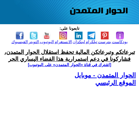
تابعونا على:
بودكاست
بنترست
تيلكرام
لينكدإن
الانستغرام
اليوتيوب
التويتر
الفيسبوك
تبرعاتكم وتبرعاتكن المالية تحفظ استقلال الحوار المتمدن،
فشاركونا في دعم استمرارية هذا الفضاء اليساري الحر
[اشترك في قناة ‫«الحوار المتمدن» على اليوتيوب]
الحوار المتمدن - موبايل
الموقع الرئيسي