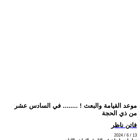
موعد القيامة والبعث ! ........ في السادس عشر
من ذي الحجة
فاتن ناظر
2024 / 6 / 13