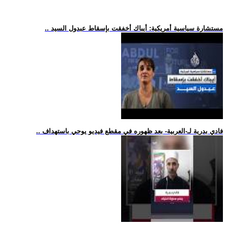
.. مستشارة سياسية أمريكية: أيباك أخفقت بإسقاط عبدول السيد
.. فادي بدرية لـ-العربية- بعد ظهوره في مقطع فيديو يوحي باستهداف