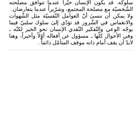
سلوكه. قد يكون الإنسان خيّراً عندما تتوافق مصلحته
الشّخصيّة مع مصلحة المجتمع، وشرّيراً عندما يتعارضان.
ولا يمكن أن ننسىٰ أنّ العوامل النّفسيّة مثل الشّهوات
والانغماس في الشّرور قد تؤدّي إلىٰ سلوك سلبيّ فيما
يوجّه الوعي والتّفكير النّقدي الإنسان نحو الخير لكنّه ـ
وفي الأحوال كلّها ـ مسؤول عن أفعاله أوّلاً وأخيراً، وهنا
لابدّ أن يقف أمام ذاته موقف المتأمّل دائماً .