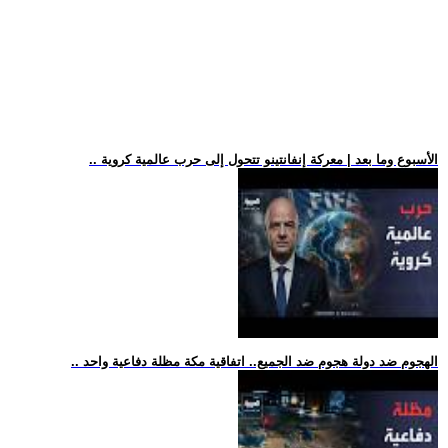
.. الأسبوع وما بعد | معركة إنفانتينو تتحول إلى حرب عالمية كروية
.. الهجوم ضد دولة هجوم ضد الجميع.. اتفاقية مكة مظلة دفاعية واحد