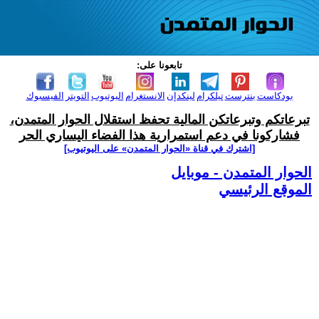
تابعونا على:
بودكاست
بنترست
تيلكرام
لينكدإن
الانستغرام
اليوتيوب
التويتر
الفيسبوك
تبرعاتكم وتبرعاتكن المالية تحفظ استقلال الحوار المتمدن،
فشاركونا في دعم استمرارية هذا الفضاء اليساري الحر
[اشترك في قناة ‫«الحوار المتمدن» على اليوتيوب]
الحوار المتمدن - موبايل
الموقع الرئيسي