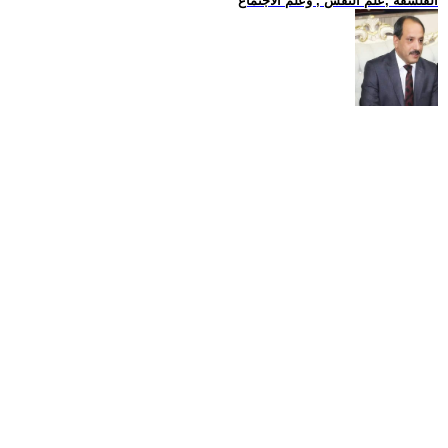
الفلسفة ,علم النفس , وعلم الاجتماع