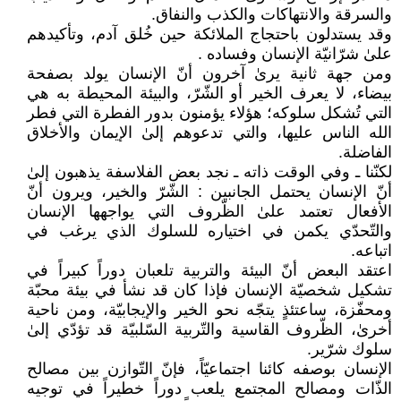
والسرقة والانتهاكات والكذب والنفاق.
وقد يستدلون باحتجاج الملائكة حين خُلق آدم، وتأكيدهم
علىٰ شرّانيّة الإنسان وفساده .
ومن جهة ثانية يرىٰ آخرون أنّ الإنسان يولد بصفحة
بيضاء، لا يعرف الخير أو الشّرّ، والبيئة المحيطة به هي
التي تُشكل سلوكه؛ هؤلاء يؤمنون بدور الفطرة التي فطر
الله الناس عليها، والتي تدعوهم إلىٰ الإيمان والأخلاق
الفاضلة.
لكنّنا ـ وفي الوقت ذاته ـ نجد بعض الفلاسفة يذهبون إلىٰ
أنّ الإنسان يحتمل الجانبين : الشّرّ والخير، ويرون أنّ
الأفعال تعتمد علىٰ الظّروف التي يواجهها الإنسان
والتّحدّي يكمن في اختياره للسلوك الذي يرغب في
اتباعه.
اعتقد البعض أنّ البيئة والتربية تلعبان دوراً كبيراً في
تشكيل شخصيّة الإنسان فإذا كان قد نشأ في بيئة محبّة
ومحفّزة، ساعتئذٍ يتجّه نحو الخير والإيجابيّة، ومن ناحية
أخرىٰ، الظّروف القاسية والتّربية السّلبيّة قد تؤدّي إلىٰ
سلوك شرّير.
الإنسان بوصفه كائنا اجتماعيّاً، فإنّ التّوازن بين مصالح
الذّات ومصالح المجتمع يلعب دوراً خطيراً في توجيه