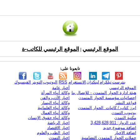
الموقع الرئيسي
الموقع الرئيسي للكاتب-ة
|
تابعونا على:
بنترست
تيلكرام
لينكدإن
الانستغرام
RSS
اليوتيوب
التويتر
الفيسبوك
الموقع الرئيسي
أخبار عامة
هيئة ادارة الحوار المتمدن - للإتصال بنا
وكالة أنباء المرأة
إحصائيات مؤسسة الحوار المتمدن
اخبار الأدب والفن
قواعد النشر
وكالة أنباء اليسار
ابرز كتاب / كاتبات الحوار المتمدن
وكالة أنباء العلمانية
يوتيوب التمدن
وكالة أنباء العمال
مكتبة التمدن
وكالة أنباء حقوق الإنسان
عدد الزوار: 3,428,628,911
اخبار الرياضة
اضافة موضوع جديد
اخبار الاقتصاد
اضافة الاخبار
اخبار الطب والعلوم
حملات الحوار المتمدن التضامنية
اخبار التمدن