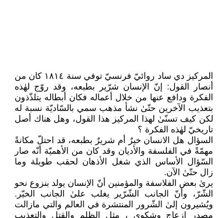
المركيز دي ساد روائيّ فرنسيّ توفي سنة ١٨١٤ كان من
أنصار القول: إنّ الإنسان شرّير بطبعه، وقد روّج لهٰذه
الفكرة ودافع عنها من خلال أعماله فكان أبطاله يتلذّذون
بتعذيب الآخرين حتّىٰ نشأ مذهب سمي بالسّاديّة نسبة له
لكن كيف تسنّىٰ لهذا المركيز هذا القول، وهل هناك أصل
تاريخيّ لهٰذه الفكرة ؟
السؤال هل الانسان خيرٌ أم شريرٌ بطبعه، قد احتلّ مكانةً
مهمّةً في الفلسفة والأديان وقد كان من الأهميّة أنّه صار
السّؤال الأساس الذي شغل الأذهان لحقب طويلة وما
زال حتّىٰ الآن.
يرىٰ بعض الفلاسفة والمؤمنين أنّ الإنسان يولد بنزوع نحو
الشّرّ، وأنّ الجانب الشّرّير يغلب علىٰ الجانب الخيّر.
ويُشيرون إلىٰ الشّرور المنتشرة في العالم والتي مازالت
مصدر إزعاج وشكوى ، مثل الظلم والقتل والتعذيب