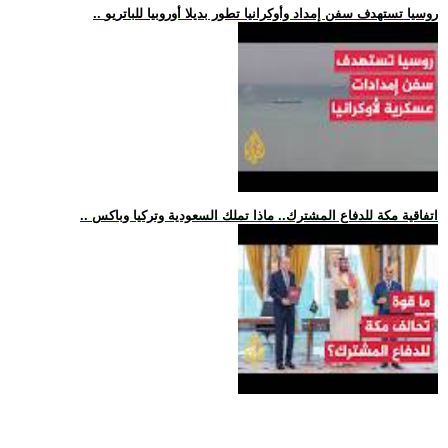
.. روسيا تستهدف سفن إمداد وأوكرانيا تطور بديلا أوروبيا للباتريو
.. اتفاقية مكة للدفاع المشترك.. ماذا تملك السعودية وتركيا وباكس