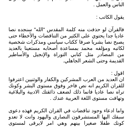
الناس والعمل .
يقول الكاتب :
فالقرآن لو حذفت منه كلمة المقدس "الله" سنجده نصا
عاديا جدا يحتوي على الكثير من التناقضات والأخطاء حتى
يصبح نصا بشريا صرفا ككتاب سياسي ومذكرات شخصية
لكاتبه ومؤلفه محمد بمساعدة أصحابه مستعينا بالعديد
من المصادر مثل كتابي التوراة والإنجيل والأساطير
القديمة وحتى الشعر الجاهلي.
اقول :
ان العديد من العرب المشركين والكفار والوثنيين اعترفوا
للقران الكريم انه نص فاخر وفوق مستوى البشر وكونك
تراه نصا عاديا فانما ذلك لضعف ذائقتك الادبية والبلاغية
وتهافت مستوى اللغة العربية عندك .
واما ادعاء وجود تناقضات في القران الكريم فهذه دعوى
سبقك اليها المستشرقون النصارى واليهود وانت لا تعدو
كونك طفلا صغيرا بينهم وهي امر لايرقى لمستوى