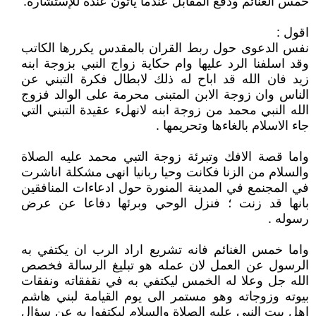
خمس الغنائم ودفع المقابل عندما يأتون عنده للإستشارة.
اقول :
نفس الدعوى حول ربط القران بالمقدس يكررها الكاتب
وقد اسلفنا الرد عليها وام حكاية زواج النبي بزوجة ابنه
زيد فان الله قد اباح له ذلك لابطال فكرة التبني عن
الناس وان زوجة الابن المتبنى محرمة على الوالد فزوج
الله النبي محمد من زوجة ابنه لانهلء عقيدة التبني التي
جاء الاسلام بالغاءها وتحريمها .
واما قصة الافك وتبرئة زوجة التبي محمد عليه الصلاة
والسلام من الزنا فكانت وحيا ربانيا انهى مشكلة اناشرت
في المجنمع في المدينة المنورة حول ادعاءات المنافقين
بانها قد زنت ؛ فنزل الوحي وبرئها دفاعا عن عرض
رسوله .
واما خمس الغنائم فانه تشريع اراد الرب ان يكتفي به
الرسول عن العمل لان عمله هو تبليغ الرسالة فخصص
الله جل وعلا له الخمس ليكتفي به في نقفقاته ونفقات
بيوته وزوجاته وهو مستمر الى يوم القيامة لبني هاشم
اهل بيت النبي عليه الصلاة والسلام ليكتفوا به عن سؤال