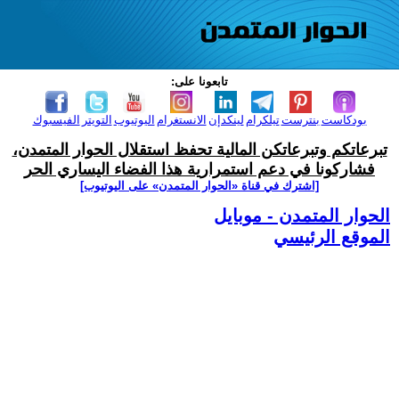
تابعونا على:
بودكاست
بنترست
تيلكرام
لينكدإن
الانستغرام
اليوتيوب
التويتر
الفيسبوك
تبرعاتكم وتبرعاتكن المالية تحفظ استقلال الحوار المتمدن،
فشاركونا في دعم استمرارية هذا الفضاء اليساري الحر
[اشترك في قناة ‫«الحوار المتمدن» على اليوتيوب]
الحوار المتمدن - موبايل
الموقع الرئيسي