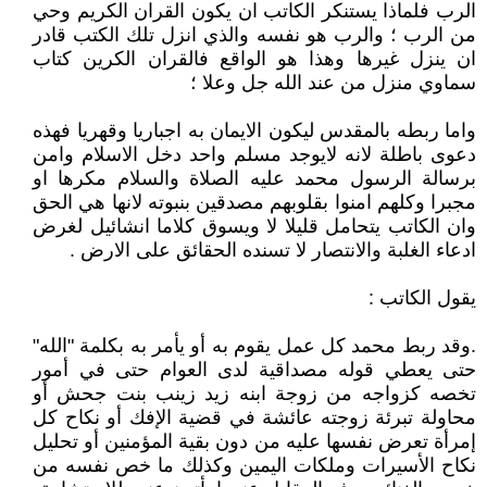
الرب فلماذا يستنكر الكاتب ان يكون القران الكريم وحي
من الرب ؛ والرب هو نفسه والذي انزل تلك الكتب قادر
ان ينزل غيرها وهذا هو الواقع فالقران الكرين كتاب
سماوي منزل من عند الله جل وعلا ؛
واما ربطه بالمقدس ليكون الايمان به اجباريا وقهريا فهذه
دعوى باطلة لانه لايوجد مسلم واحد دخل الاسلام وامن
برسالة الرسول محمد عليه الصلاة والسلام مكرها او
مجبرا وكلهم امنوا بقلوبهم مصدقين بنبوته لانها هي الحق
وان الكاتب يتحامل قليلا لا ويسوق كلاما انشائيل لغرض
ادعاء الغلبة والانتصار لا تسنده الحقائق على الارض .
يقول الكاتب :
.وقد ربط محمد كل عمل يقوم به أو يأمر به بكلمة "الله"
حتى يعطي قوله مصداقية لدى العوام حتى في أمور
تخصه كزواجه من زوجة ابنه زيد زينب بنت جحش أو
محاولة تبرئة زوجته عائشة في قضية الإفك أو نكاح كل
إمرأة تعرض نفسها عليه من دون بقية المؤمنين أو تحليل
نكاح الأسيرات وملكات اليمين وكذلك ما خص نفسه من