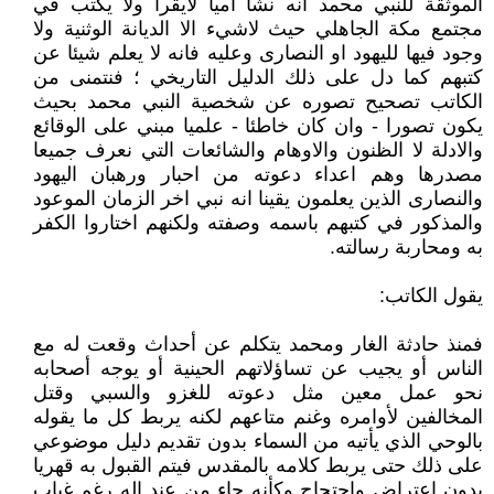
الموثقة للنبي محمد انه نشا اميا لايقرا ولا يكتب في
مجتمع مكة الجاهلي حيث لاشيء الا الديانة الوثنية ولا
وجود فيها لليهود او النصارى وعليه فانه لا يعلم شيئا عن
كتبهم كما دل على ذلك الدليل التاريخي ؛ فنتمنى من
الكاتب تصحيح تصوره عن شخصية النبي محمد بحيث
يكون تصورا - وان كان خاطئا - علميا مبني على الوقائع
والادلة لا الظنون والاوهام والشائعات التي نعرف جميعا
مصدرها وهم اعداء دعوته من احبار ورهبان اليهود
والنصارى الذين يعلمون يقينا انه نبي اخر الزمان الموعود
والمذكور في كتبهم باسمه وصفته ولكنهم اختاروا الكفر
به ومحاربة رسالته.
يقول الكاتب:
فمنذ حادثة الغار ومحمد يتكلم عن أحداث وقعت له مع
الناس أو يجيب عن تساؤلاتهم الحينية أو يوجه أصحابه
نحو عمل معين مثل دعوته للغزو والسبي وقتل
المخالفين لأوامره وغنم متاعهم لكنه يربط كل ما يقوله
بالوحي الذي يأتيه من السماء بدون تقديم دليل موضوعي
على ذلك حتى يربط كلامه بالمقدس فيتم القبول به قهريا
بدون اعتراض واحتجاج وكأنه جاء من عند إله رغم غياب