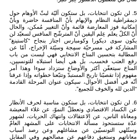
5. لن تكون انتخابات، بل ستكون آليّة لبثّ الأوهام حول
ديمقراطية النظام والإيهام بأنّ المنافسة حاضرة وبأنّ
إمكانية فوز المعارضة قائمة وأنّ التغيير مُمكن، والحال
أنّ الكلّ يعلم عِلم اليقين أنّ المترشّح المنافس لسعيّد لن
يكون سوى ديكورا وكومبارس اجتاز بنجاح “كاستينغ”
المشاركة في مسرحيّة سمِجة وسيّئة الإخراج، أمّا عن
المطالبة بتحسين المناخ الانتخابي فهي ليست من باب
رفع العتب فحسب، بل هي أيضا استبلاه للتونسيين،
المناخ سيتعفّن أكثر والأوضاع ستزداد سوءا وهذا أمر
مفهوم إذا تقصيّنا تاريخ المستبدّ وتتبّعنا خطواته وإذا عرفنا
أنّه في أفضل الأحوال، سيكون عنوان المرحلة القادمة
“الدين لله والخوف للجميع”.
6. لن تكون انتخابات، بل ستكون مناسبة لحرف الأنظار
عن الكساد الاقتصادي وتعطلّ النموّ، عن غلاء المعيشة
ومعاناة الناس، عن الاعتقالات وانتهاك الحريات، لشهور
عدّة ستستحوذ مسألة الانتخابات على المشهد العامّ
وستُلهي التونسيّين عن مشاغلهم وعن رصد أسباب
معاناتهم وستعيق دفاعهم عن مصالحهم وفي المقابل