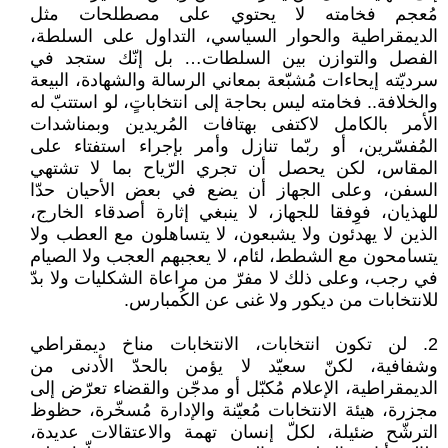
مُعجم فخامته لا يحتوي على مصطلحات مثل
الديمقراطية والحوار السياسي، التداول على السلطة،
الفصل والتوازن بين السلطات… بل إنّك ستجد في
سرديّته إيحاءات مُشبّعة بمعاني الرسالة والشهادة، البيعة
والخلافة.. فخامته ليس بحاجة إلى انتخاباتٍ، لو استتبّ له
الأمر بالكامل لاكتفى بهتافات المُريدين وبمناشدات
المُفسّرين، أو ربّما تنازل وأمر بإجراء استفتاء على
المقاس، لكن يحصل أن تجري الرّياح بما لا تشتهي
السفن، وعلى الجهاز أن يضع في بعض الأحيان حدّا
للهذيان، فوِفقا للجهاز، لا ينبغي إثارة أصدقاء الخارج،
الذين لا يهدئون ولا يشبعون، لا يتساهلون مع العطب ولا
يتسامحون مع الشطط، لئام، لا يعجبهم العجب ولا الصيام
في رجب، وعلى ذلك لا مفرّ من مراعاة الشكليات ولا بدّ
للانتخابات من ديكور ولا غنى عن الكُمبارس.
2. لن تكون انتخابات، الانتخابات مناخ ديمقراطي
وشفافية، لكنّ سعيّد لا يؤمن بالحدّ الأدنى من
الديمقراطية، الإعلام مُكبّل أو مدجّن والقضاء تعرّض إلى
مجزرة، هيئة الانتخابات مُعيّنة والإدارة مُسخّرة، حظوظ
الترشّح ضئيلة، لكلّ إنسان تهمة والاعتقالات عديدة،