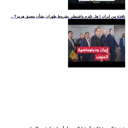
.. نافذة من إيران | هل تلتزم واشنطن بشروط طهران بشأن مضيق هرمز؟