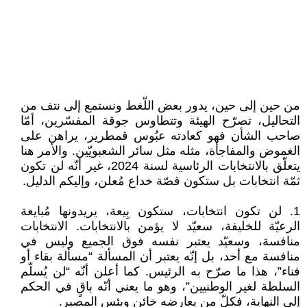
من حين إلى حين، يدور بعض اللّغط ونستمع إلى نتف من
التحاليل، تصرّح الهيئة وتتطاوس جوقة المفسّرين، أمّا
صاحب الشأن فهو كعادته عبُوس قمطرير، يراهن على
الغموض والمفاجأة، مثله مثل سائر الشعبويّين. والأمر هنا
يتعلّق بالانتخابات الرئاسية لسنة 2024، غير أنّه لن تكون
ثمّة انتخابات بل ستكون قصّة خداع مُعلن، وإليكم الدليل.
1. لن تكون انتخابات، ستكون بِيعة، يريدونها مُبايعة
الرعيّة للخليفة، سعيّد لا يؤمن بالانتخابات. الانتخابات
منافسة، وسعيّد يعتبر نفسه فوق الجميع وليس في
منافسة مع أحد، بل إنّه يعتبر أن المسألة “مسألة بقاء أو
فناء”، هذا ما صرّح به الرئيس. كما أعلن أنّه “لن يُسلّم
السلطة لغير الوطنيين”، وهو ما يعني أنّه باقٍ في الحكم
إلى النهاية، فكلّ من يعارضه خائن وبئس المصير.