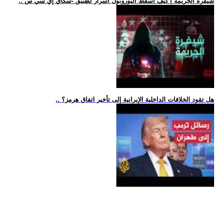
.. شيفرة الجريمة | كيف أسقط اليوروبول أسرار تطبيق -سكاي إي سي س
.. هل تقود الخلافات الداخلية الإيرانية إلى تأخير اتفاق هرمز؟