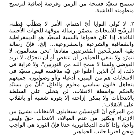
ستمنح سعيّد فسحة من الزمن وفرصة إضافية لترسيخ
منظومته الفاشية.
7. لا نُولي النوايا أيّ اهتمام، الأمر لا يتطلّب فِطنة،
الترشّح للانتخابات يتضمّن رسالة موجّهة للجهات الأجنبية
النافذة، إذا كان فحواها بالنسبة لسعيّد هو الديمقراطية
والشفافية والشرعية والمشروعية… إلخ، فإنّ رسالة
بقية المترشّحين المُفترضين مفادها “نحن مسالمون، لا
نتمرّد ولا ينبغي للجماهير أن تنتفض أو أن تتحرّك، لا نريد
الفوضى ولسنا لا سمح الله من الثوريين”. ولا غرابة في
ذلك، إذ أنّ الذين أعلنوا عن نيّة منافسة قيس سعيّد في
الانتخابات هم من اليمين، أدعياء و/أو وصوليون، جميعهم
يتجاهل قانون سياسي معلوم والقائل “بأنّ من يستبّد
بالحكم بواسطة الانقلاب، لن يتخلّى على السلطة
بالانتخابات ولا يمكن إزاحته إلا بثورة شعبية أو بانقلاب
على الانقلاب”.
من المرجّح أنّ التونسيّين سيقابلون الانتخابات بشيءٍ من
الازدراء وبكثير من عدم المبالاة، الانتخاب حقّ وليس
واجبا، وإذا كانت الديكتاتورية حدثا فإنّ الثورة هي الواجب
ونحن اخترنا جانب الجماهير.