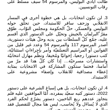
طالت أيادي البوليس، والمرسوم 54 سيف مسلّط على
رِقاب التونسيين.
3. لن تكون انتخابات، بل هي خطوة أخرى في المسار
الانقلابي وزحف سافر للاستبداد، حين تحلّق حوله
البوليس والعسكر، حلّ الحكومة ومجلس النوّاب، طوّق
مقرّ ّالبرلمان بالجيش وتحيّل على الدستور الذي أقسم
عليه، جمّع كلّ السلطات بين يديه وحلّ هيئات دستورية،
أصدر المرسوم 117 والمرسوم 54 وعدد غير قليل من
القوانين أو المراسيم التعسّفيّة وأمر بإجراءاتٍ استثنائيّة،
كتب دستورا رجعيا، إخوانيّا ومُخيفا، ونظّم مهازل انتخابيّة
واستشارات مسرحيّة… إذا كان كلّ هذا قد مرّ من
أمامنا، فحتما ستكون المشاركة في الانتخابات بمثابة
إعطاء مصداقية للانقلاب وإضفاء مشروعية على
الاستبداد.
4. لن تكون انتخابات، بل هي إسباغ الشرعية على دستور
2022، دستور كتبه سعيّد بمفرده، أمّا الموافقين عليه فلم
يتجاوز عددهم ربع الناخبين، دستور يشرّع لحكم الفرد
الذي لا يُساءَل ولا يُحاسب، ليس هنا مجال للتفصيل فقد
سال في مضمون الدستور حِبر كثير.