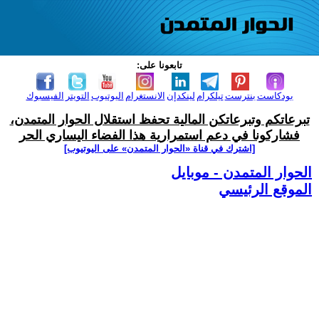
تابعونا على:
بودكاست
بنترست
تيلكرام
لينكدإن
الانستغرام
اليوتيوب
التويتر
الفيسبوك
تبرعاتكم وتبرعاتكن المالية تحفظ استقلال الحوار المتمدن،
فشاركونا في دعم استمرارية هذا الفضاء اليساري الحر
[اشترك في قناة ‫«الحوار المتمدن» على اليوتيوب]
الحوار المتمدن - موبايل
الموقع الرئيسي