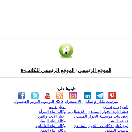
الموقع الرئيسي
الموقع الرئيسي للكاتب-ة
|
تابعونا على:
بنترست
تيلكرام
لينكدإن
الانستغرام
RSS
اليوتيوب
التويتر
الفيسبوك
الموقع الرئيسي
أخبار عامة
هيئة ادارة الحوار المتمدن - للإتصال بنا
وكالة أنباء المرأة
إحصائيات مؤسسة الحوار المتمدن
اخبار الأدب والفن
قواعد النشر
وكالة أنباء اليسار
ابرز كتاب / كاتبات الحوار المتمدن
وكالة أنباء العلمانية
يوتيوب التمدن
وكالة أنباء العمال