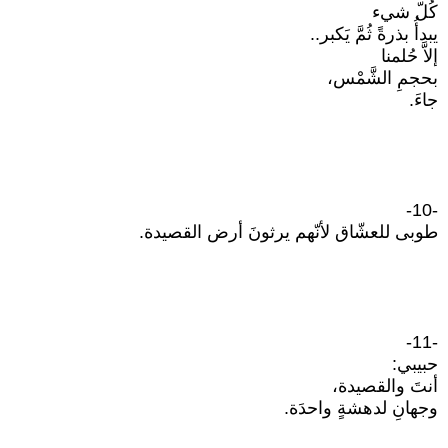
كُلّ شيء
يبدأُ بذرةً ثُمَّ يَكبر..
إلاَّ حُلمنا
بحجمِ الشَّمْس،
جاءَ.
-10-
طوبى للعشّاق لأنّهم يرثونَ أرض القصيدة.
-11-
حبيبي:
أنتَ والقصيدة،
وجهانِ لدهشةٍ واحدَة.