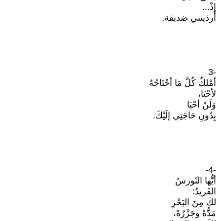
إذْ...
أَردَيتني صَديقة.
-3
أمْلكُ كُلَّ مَا أحْتَاجُهُ
لأحْيَا،
وَلَنْ أحْيَا
بِدُونِ حَاجَتِي إلَيْكَ.
-4-
أيُّها النّورسُ
الفَريدُ:
لكَ مِنَ البَحْرِ
مَدُّهْ وجَزْرُهْ،