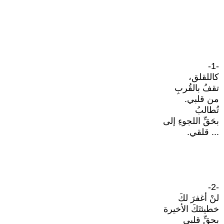
-1-
كاللقلق،
تقفُ بالقُربِ
من قلبي.
تُطالبُ
بحَقِّ اللجوءِ إلى
... قلقي.
-2-
لنْ أغفرَ لكَ
خطيئتَكَ الأخيرة
بحقِّ قلبي