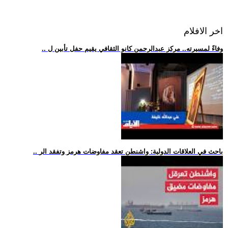
اخر الافلام
.. وفاءً لمسيرته.. مركز عبدالرحمن كانو الثقافي يقيم حفل تأبين ل
.. باحث في العلاقات الدولية: واشنطن تعقد مفاوضات هرمز وتفقد الر