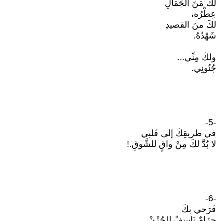
لكَ مَنَ الجَمَالِ
عِطْرُه،
لكَ منَ القصيدِ
شَهْدُهُ.
ولكَ مِنِّي...
جُنُونِِي.
-5-
في طريقِكَ إلى قَلبي
لا بُدَّ لكَ مِنْ واقٍ للشَّوقِ.!
-6-
فَرَحي بكَ
حِزَامٌ نَاسِفٌ للحُزْنْ.