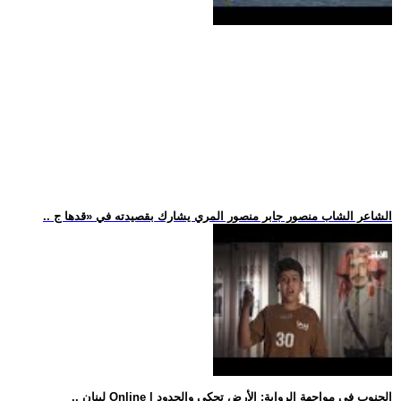
.. الشاعر الشاب منصور جابر منصور المري يشارك بقصيدته في «قدها ج
.. لبنان Online | الجنوب في مواجهة الرواية: الأرض تحكي والحدود