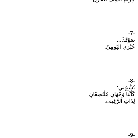
-7-
صَوْتُكَ...
خُبْزي اليَومِيّ.
-8-
يُشْبِهُنِي:
كَأنَّنا وَجْهَانِ مُلْتَصِقَانِ
لِذَاتِ الرَّغِيف.
-9-