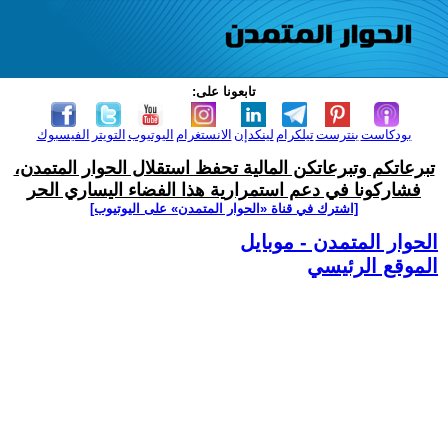
تابعونا على:
بودكاست
بنترست
تيلكرام
لينكدإن
الانستغرام
اليوتيوب
التويتر
الفيسبوك
تبرعاتكم وتبرعاتكن المالية تحفظ استقلال الحوار المتمدن،
فشاركونا في دعم استمرارية هذا الفضاء اليساري الحر
[اشترك في قناة ‫«الحوار المتمدن» على اليوتيوب]
الحوار المتمدن - موبايل
الموقع الرئيسي