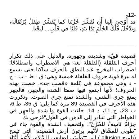
-12-
قد أُوْحِيَ إلينا أَن نُقَشِّرَ حُزْنَنا كما يُقَشِّرُ طِفلٌ بُرْتُقَالَة،
ونَدْخُلَ فُلْكَ الحُلُمَِ يَدًا بيَدٍ، قَلبًا في قَلْبٍ... لِنَحْيا.
______________________
قصيدة قويّة وشديدة وجهورة. والدليل على ذلك تكرار
أحرف القلقلة (القلقلة لغة هي الاضطراب واصطلاحًا:
اضطراب المخرج عند النطق بالحرف ساكنا حتى يسمع
له نبرة قوية.حروف القلقلة خمسة وهي: ق - ط - ب - ج
- د وهي مجموعة في كلمة «قطب جد». خصت بهذه
الحروف؛ لأنها اجتمع فيها صفتا الشدة والجهر، فالجهر
يمنع جري النفس، والشدة تمنع جري الصوت. وتكررت
هذه الأحرف في القصيدة 89 مرة كما يلي: ق 35، ط 6،
ب 23، ج 11، د 14. جاءت القوة والشدة والجهر في
الخواطر التي تتبادر إلى الذهن في القول"فَرَحي بكَ
حِزَامٌ نَاسِفٌ للحُزْنْ". ولتخفيف الشدة والقوة جاء في
"طوبى للعشّاق لأنّهم يرثونَ أرض القصيدة" التي تلمح
(تلميح allusion ) إلى ""طُوبَى لِصَانِعِي السَّلاَمِ، لأَنَّهُمْ أَبْنَاءَ