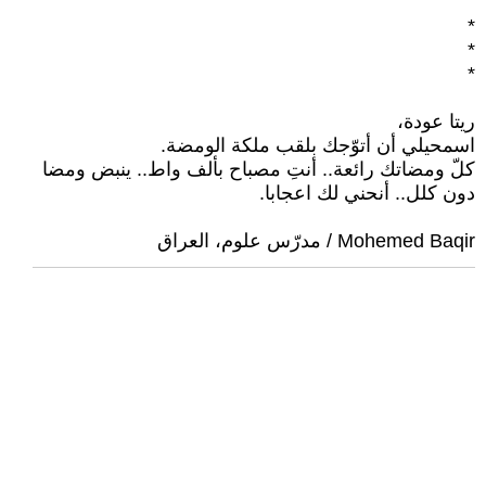
*
*
*
ريتا عودة،
اسمحيلي أن أتوّجك بلقب ملكة الومضة.
كلّ ومضاتك رائعة.. أنتِ مصباح بألف واط.. ينبض ومضا
دون كلل.. أنحني لك اعجابا.
Mohemed Baqir / مدرّس علوم، العراق