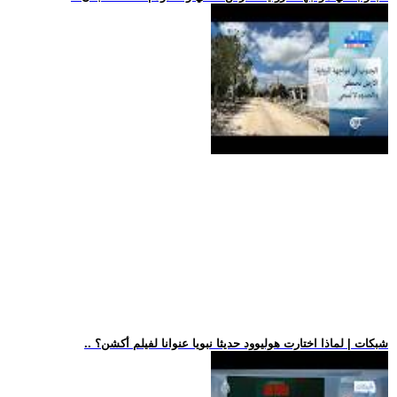
.. شبكات | لماذا اختارت هوليوود حديثا نبويا عنوانا لفيلم أكشن؟