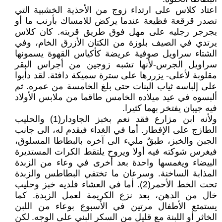
اعتاد كلاس على ارتداء زوج من الأحذية الخشبية التي
تصدر قرقعة فظيعة عندما يركض للامساك بأرنب ما أو
يجرجر رجليه على مهل فوق طريق قريته. كان كلاس
يرتدي في الصيف بلوزة من الكتان الأزرق الخام، وفي
الشتاء سراويل صوفية عريضة كأكياس القهوة يسمونها
سراويل الجرس-لأنها تشبه زوجين من أجراس البقر
مقلوبة لأعلى- يزررها على سترة سميكة دافئة. لقد دأبوا
على إلباسه ثياب البنات حتى بلغ الخامسة من عمره. ثم
ألبسوه في عيد ميلاده الخامس طاقما من ملابس الأولاد
فيه جيبان يفتخر بهما كثيرا.
ولأنه ابن مزارع فقد نعم بخبز الجاودار(1) والحليب
الطازج على الإفطار. أما في الغداء فيقدم له، الى جانب
الجبن والخبز، طبقٌ مليء الى آخره بالبطاطا المسلوق،
فيغرس شوكته فيه أولا ويروح يلتقط الكرات المستديرة
البيضاء ويغمسها واحدة بعد أخرى في وعاء من الزبدة
المذابة الساخنة. وسرعان ما تختفي البطاطس والزبدة
تحت الخط الأحمر(2). أما في العشاء فلديه خبز وحليب
خال من الدهن، بعد نزع الكريمة لعمل الزبدة. كما
يستمتع الأطفال مرتين في الأسبوع بوعاء من اللبن
الخاثر أو اللبنة مع قليل من السكر البني على الوجه. لكن