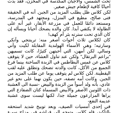
تحت الشمس، والأجبان المكدسة في المخزن، فقد بدت
أحيانًا كافية لإطعام جيش صغير.
لكن كلاس ظل يطلب المزيد من الجبن. أنه في الحقيقة
فتى صالح، مطيع في المنزل، ومجتهد في المدرسة،
ومستعد دائمًا للعمل في مزرعة الأبقار، غير أنه على
الطاولة لا يكتفي أبدا. كان والده يضحك أحيانا ويسأله إن
كان الذي تحت سترته بئر أم كهف!
كان لكلاس ثلاث أخوات أصغر منه: ترينتجي وآنكي
وسارتيه؛ وهي الأسماء الهولندية المقابلة لكيت وآني
وسالي. لكن أمهن، التي أحبتهن كثيرًا، كانت تسميهن
"براعم البرتقال" ولكن عند تناول العشاء، حين لا يتوقف
كلاس عن غمس البطاطس في الزبدة الساخنة بينما فرغ
الجميع من الأكل، كانت والدته تضحك وتطلق عليه لقب
اليقطينة. لكن كلاس لم يتوقف يوما عن طلب المزيد من
الجبن. وكانت أمه تصفه، حين يكون نهما على نحو غير
عادي، بأنه ولد أسوأ من الزبدة والبيض -نسبة الى العشبة
ذات اللونين الأصفر والأبيض المسماة كتان الضفادع التي
يراها المزارعون جميلة جدا، لكنها ليست سوى عشبة
عديمة النفع-
في إحدى أمسيات الصيف، وبعد توبيخ شديد استحقه
بالتأكيد، قام كلاس وتوجه إلى فراشه في مزاج سيء