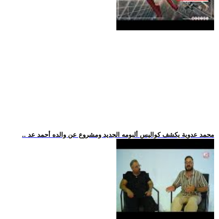
.. محمد عدوية يكشف كواليس ألبومه الجديد ومشروع عن والده أحمد عد