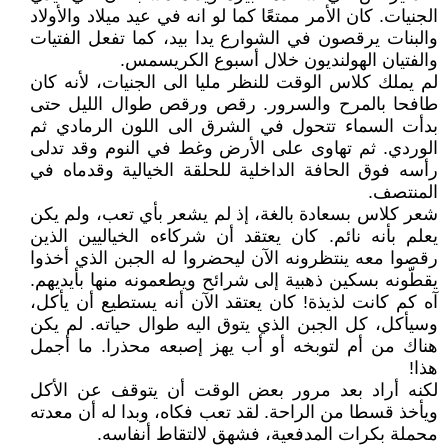
الجنيات. كان الأمر ممتعًا كما لو انه في عيد ميلاد والأولاد
والبنات يرقصون في الشوارع يدا بيد، كما تفعل الفتيات
والفتيان الهولنديون خلال أسبوع الكريسمس.
لم يملك كلاس الوقت للنظر مليا الى الجنيات، لأنه كان
طافحا بالمرح والسرور. رقص ورقص طوال الليل حتى
بدأت السماء تتحول في الشرق الى اللون الرمادي ثم
الوردي. ثم تهاوى على الأرض وغط في النوم وقد تدلى
رأسه فوق الحافة الداخلية للحلقة الخيالية وقدماه في
المنتصف.
شعر كلاس بسعادة بالغة، إذ لم يشعر بأي تعب، ولم يكن
يعلم بأنه نائم. كان يعتقد أن شركاءه الخياليين الذين
رقصوا معه ينتظرونه الآن ليحضروا له الجبن الذي أخذوا
يقطّونه بسكين ذهبية إلى شرائح ويطعمونه منها بأيديهم.
آه كم كانت لذيذة! كان يعتقد الآن أنه يستطيع أن يأكل،
وسيأكل، كل الجبن الذي يتوق اليه طوال حياته. لم يكن
هناك من أم لتوبخه أو أب يهز إصبعه محذرا. ما أجمل
هذا!
لكنه أراد بعد مرور بعض الوقت أن يتوقف عن الأكل
ويأخذ قسطا من الراحة. لقد تعب فكاه، وبدا له أن معدته
محملة بكرات المدفعية، فشهق لالتقاط أنفاسه.