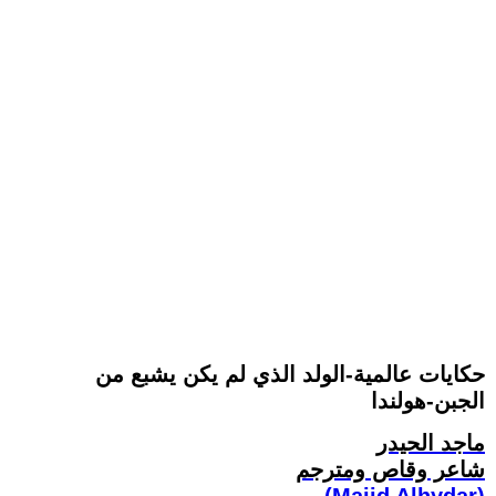
حكايات عالمية-الولد الذي لم يكن يشبع من
الجبن-هولندا
ماجد الحيدر
شاعر وقاص ومترجم
(Majid Alhydar)