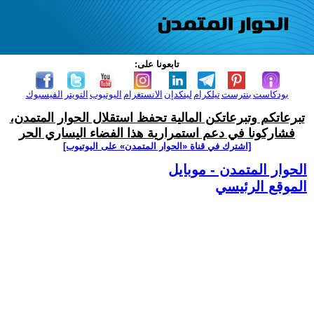
تابعونا على:
بودكاست
بنترست
تيلكرام
لينكدإن
الانستغرام
اليوتيوب
التويتر
الفيسبوك
تبرعاتكم وتبرعاتكن المالية تحفظ استقلال الحوار المتمدن،
فشاركونا في دعم استمرارية هذا الفضاء اليساري الحر
[اشترك في قناة ‫«الحوار المتمدن» على اليوتيوب]
الحوار المتمدن - موبايل
الموقع الرئيسي