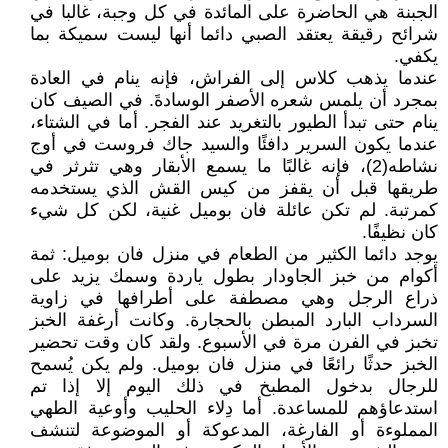
الجبنة هي الحاضرة على المائدة في كل وجبة، غالبا في
شرائح رقيقة يعتقد الصبي دائما أنها ليست سميكة بما
يكفي.
عندما يذهب كلاس إلى الفراش، فإنه ينام في العادة
بمجرد أن يلمس شعره الأصفر الوسادةَ. في الصيف كان
ينام حتى تبدأ الطيور بالتغريد عند الفجر. أما في الشتاء،
عندما يكون السرير دافئًا والسيد جاك فروست في أوج
نشاطه(2)، فإنه غالبًا ما يسمع الأبقار وهي تثرثر في
طريقها قبل أن يقفز من كيس القش الذي يستخدمه
كمرتبة. لم تكن عائلة فان بوميل غنية، لكن كل شيء
كان نظيفًا.
يوجد دائما الكثير من الطعام في منزل فان بوميل: ثمة
أكوام من خبز الجاودار بطول ياردة وسمك يزيد على
ذراع الرجل وهي مصطفة على أطرافها في زاوية
السرداب البارد المبطن بالحجارة. وكانت أرغفة الخبز
تخبز في الفرن مرة في الأسبوع. ولقد كان وقت تحضير
الخبز حدثًا رائعًا في منزل فان بوميل. ولم يكن يُسمح
للرجال بدخول المطبخ في ذلك اليوم إلا إذا تم
استدعاؤهم للمساعدة. أما دِلاء الحليب وأوعية الطهي
المملوءة أو الفارغة، المدعوكة أو الموضوعة لتنشف