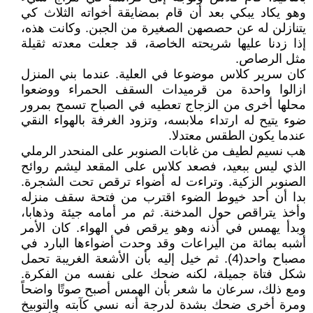
وهو يكاد يبكي بعد أن قام بمضايقة أخواته الثلاث كي
يتنازلن له عن حصصهن الصغيرة من الجبن. وكانت هذه،
إذا زدنا عليها شريحته الخاصة، قد جعلت معدته ثقيلة
مثل الرصاص.
كان سرير كلاس موضوعا في العلية. عندما بني المنزل
ازالوا واحدة من قرميدات السقف الحمراء ووضعوا
محلها أخرى من الزجاج تعطيه في الصباح تسمح بمرور
ضوء يتيح له ارتداء ملابسه، وتزود الغرفة بالهواء النقي
عندما يكون الطقس معتدلا.
هب نسيم لطيف من غابات الصنوبر على المنحدر الرملي
الذي ليس ببعيد، فصعد كلاس على المقعد ليشم روائح
الصنوبر الزكية. وتراءت له أضواء ترقص تحت الشجرة.
بدا أن أحد خيوط الضوء اقترب من فتحة سقف منزله
وأخذ يتراقص حول المدخنة. ثم مر أمامه جيئة وذهابا،
وبدأ يهمس في أذنه وهو يرقص في الهواء. كان الأمر
أشبه بمائة من اليراعات وقد وحدت أضواءها البارد في
مصباح واحد(4). ثم خيل إليه بأن الأشعة الغريبة تحمل
شكل فتاة جميلة، لكنه ضحك على نفسه من الفكرة.
ومع ذلك، سرعان ما شعر بأن الهمس أصبح صوتًا واضحاً
ومرة أخرى ضحك بشدة لدرجة أنه نسي كآبته والتوبيخ