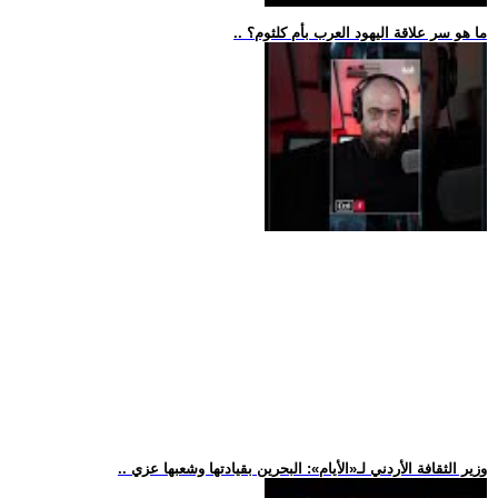
.. ما هو سر علاقة اليهود العرب بأم كلثوم؟
.. وزير الثقافة الأردني لـ«الأيام»: البحرين بقيادتها وشعبها عزي