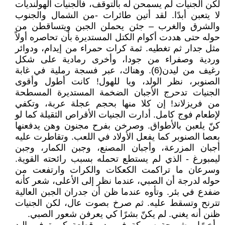
لكن الجنيات لم يسمحن له بالتوقف، فالجنيات الهولنديات
لا يتعبن أبدًا. لقد أتين طائرات -من الشمال والجنوب
والشرق والغرب – جئن يحملن الجبن ويتساقطن من
حوله حتى هددت أكوام الكتل المستديرة بأن تحاصره أولاً
مثل جدار ثم تغطيه. ثمة كرات حمراء من إيدام، ودوائر
وردية وصفراء من جودا، وأخرى رمادية على شكل
رغيف من ليدن(6). وهناك، عبر فسجة رملية في غابة
الصنوبر، نظر الولد، ويا للهول! كانت أطول وأقوى
الجنيات تدحرج الأجبان الضخمة المستديرة المسطحة
من فريزلاند! إن كلا منها بحجم عجلة عربة، وتكفي
لإطعام فوج كامل. أدارت الجنيات الأقراص الثقيلة كما لو
كنّ يلعبن بالأطواق. وصرخن بفرح مجنون وهن يدفعنها
بعصا الصنوبر كما يفعل الأولاد في اللعب. وتقاطرت عليه
أجبان المزرعة، وأجبان المصنع، وجبن الكمار، وجبن
ليمبورغ - الذي لم يستطع تحمله بسبب رائحته القوية.
وسرعان ما تراكمت الكعكات والكرات وارتفعت من
حوله لدرجة أن الصبي، عندما نظر إلى الأعلى، شعر كأنه
ضفدع في بئر. وتأوه عندما ظن أن جدران الجبن العالية
تترنح وتسقط عليه. ثم صرخ بصوت عال، لكن الجنيات
ظنن أنه يغني. لم يكنّ بشرًا كي يعرفن شعور الصبي.