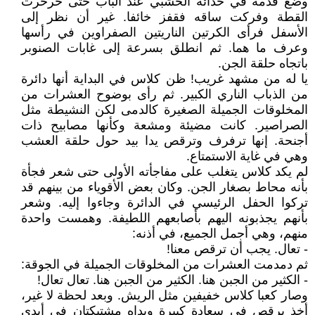
وضع قدمه في حذائه الخشبي عند الباب حتى خرخرت
القطة وفركت ساقه فقفز خائفا. غير أن نظر إلى
الأسفل فرأى الكرتين الناريتين الصفراوين في رأسها
وعرف ما هما. ثم انطلق بسرعة إلى غابات الصنوبر
باتجاه حلقة الجن.
يا له من مشهد غريب! ظن كلاس في البداية أنها دائرة
من الذباب الناري الكبير. ثم رأى بوضوح العشرات من
المخلوقات الجميلة الصغيرة كالدمى لكن النشيطة مثل
الصراصير. كانت مضيئة ومشعة وكأنها مصابيح ذات
أجنحة. إنها ترفرف وترقص يدا بيد حول حلقة العشب
وهي في غاية الاستمتاع.
لم يكد كلاس يتغلب على مفاجأته الأولى حتى شعر فجأة
بأنه محاط بصغار الجن. وكان بعض الأقوياء من بينهم قد
تركوا الحفل الرئيسي في الدائرة وجاءوا إليه. وشعر
بأنهم يجذبونه اليهم بأصابعهم اللطيفة. وهمست واحدة
منهم، وهي أجمل الجميع، في أذنه:
- تعال. يجب أن ترقص معنا!
ثم دمدمت العشرات من المخلوقات الجميلة في الجوقة:
- الكثير من الجبن هنا. الكثير من الجبن هنا. تعال تعال!
وصار كعبا كلاس خفيفين مثل الريش. وبعد لحظة لا غير،
أخذ يرقص في سعادة كبيرة ويداه مشتبكتان في أيدي