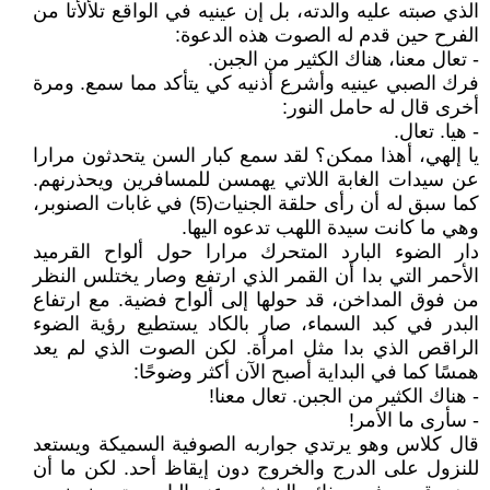
الذي صبته عليه والدته، بل إن عينيه في الواقع تلألأتا من
الفرح حين قدم له الصوت هذه الدعوة:
- تعال معنا، هناك الكثير من الجبن.
فرك الصبي عينيه وأشرع أذنيه كي يتأكد مما سمع. ومرة
أخرى قال له حامل النور:
- هيا. تعال.
يا إلهي، أهذا ممكن؟ لقد سمع كبار السن يتحدثون مرارا
عن سيدات الغابة اللاتي يهمسن للمسافرين ويحذرنهم.
كما سبق له أن رأى حلقة الجنيات(5) في غابات الصنوبر،
وهي ما كانت سيدة اللهب تدعوه اليها.
دار الضوء البارد المتحرك مرارا حول ألواح القرميد
الأحمر التي بدا أن القمر الذي ارتفع وصار يختلس النظر
من فوق المداخن، قد حولها إلى ألواح فضية. مع ارتفاع
البدر في كبد السماء، صار بالكاد يستطيع رؤية الضوء
الراقص الذي بدا مثل امرأة. لكن الصوت الذي لم يعد
همسًا كما في البداية أصبح الآن أكثر وضوحًا:
- هناك الكثير من الجبن. تعال معنا!
- سأرى ما الأمر!
قال كلاس وهو يرتدي جواربه الصوفية السميكة ويستعد
للنزول على الدرج والخروج دون إيقاظ أحد. لكن ما أن