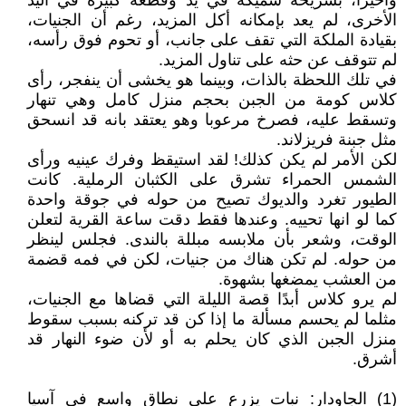
وأخيرًا، بشريحة سميكة في يد وقطعة كبيرة في اليد
الأخرى، لم يعد بإمكانه أكل المزيد، رغم أن الجنيات،
بقيادة الملكة التي تقف على جانب، أو تحوم فوق رأسه،
لم تتوقف عن حثه على تناول المزيد.
في تلك اللحظة بالذات، وبينما هو يخشى أن ينفجر، رأى
كلاس كومة من الجبن بحجم منزل كامل وهي تنهار
وتسقط عليه، فصرخ مرعوبا وهو يعتقد بانه قد انسحق
مثل جبنة فريزلاند.
لكن الأمر لم يكن كذلك! لقد استيقظ وفرك عينيه ورأى
الشمس الحمراء تشرق على الكثبان الرملية. كانت
الطيور تغرد والديوك تصيح من حوله في جوقة واحدة
كما لو انها تحييه. وعندها فقط دقت ساعة القرية لتعلن
الوقت، وشعر بأن ملابسه مبللة بالندى. فجلس لينظر
من حوله. لم تكن هناك من جنيات، لكن في فمه قضمة
من العشب يمضغها بشهوة.
لم يرو كلاس أبدًا قصة الليلة التي قضاها مع الجنيات،
مثلما لم يحسم مسألة ما إذا كن قد تركنه بسبب سقوط
منزل الجبن الذي كان يحلم به أو لأن ضوء النهار قد
أشرق.
(1) الجاودار: نبات يزرع على نطاق واسع في آسيا