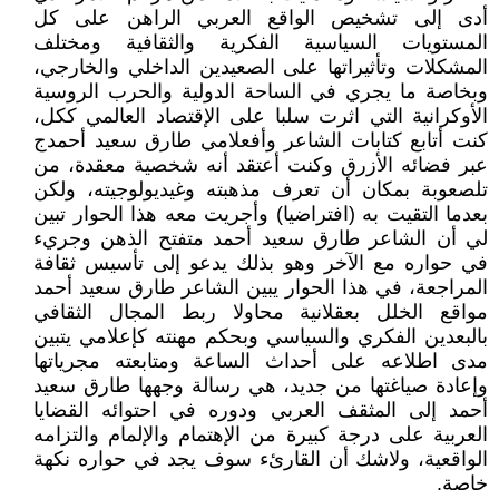
أدى إلى تشخيص الواقع العربي الراهن على كل
المستويات السياسية الفكرية والثقافية ومختلف
المشكلات وتأثيراتها على الصعيدين الداخلي والخارجي،
وبخاصة ما يجري في الساحة الدولية والحرب الروسية
الأوكرانية التي اثرت سلبا على الإقتصاد العالمي ككل،
كنت أتابع كتابات الشاعر وأفعلامي طارق سعيد أحمدج
عبر فضائه الأزرق وكنت أعتقد أنه شخصية معقدة، من
تلصعوبة بمكان أن تعرف مذهبته وغيديولوجيته، ولكن
بعدما التقيت به (افتراضيا) وأجريت معه هذا الحوار تبين
لي أن الشاعر طارق سعيد أحمد متفتح الذهن وجريء
في حواره مع الآخر وهو بذلك يدعو إلى تأسيس ثقافة
المراجعة، في هذا الحوار يبين الشاعر طارق سعيد أحمد
مواقع الخلل بعقلانية محاولا ربط المجال الثقافي
بالبعدين الفكري والسياسي وبحكم مهنته كإعلامي يتبين
مدى اطلاعه على أحداث الساعة ومتابعته مجرياتها
وإعادة صياغتها من جديد، هي رسالة وجهها طارق سعيد
أحمد إلى المثقف العربي ودوره في احتوائه القضايا
العربية على درجة كبيرة من الإهتمام والإلمام والتزامه
الواقعية، ولاشك أن القارئء سوف يجد في حواره نكهة
خاصة.