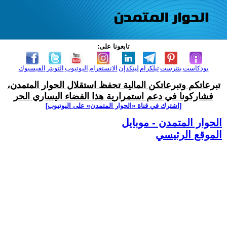
تابعونا على:
بودكاست
بنترست
تيلكرام
لينكدإن
الانستغرام
اليوتيوب
التويتر
الفيسبوك
تبرعاتكم وتبرعاتكن المالية تحفظ استقلال الحوار المتمدن،
فشاركونا في دعم استمرارية هذا الفضاء اليساري الحر
[اشترك في قناة ‫«الحوار المتمدن» على اليوتيوب]
الحوار المتمدن - موبايل
الموقع الرئيسي