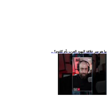
.. ما هو سر علاقة اليهود العرب بأم كلثوم؟