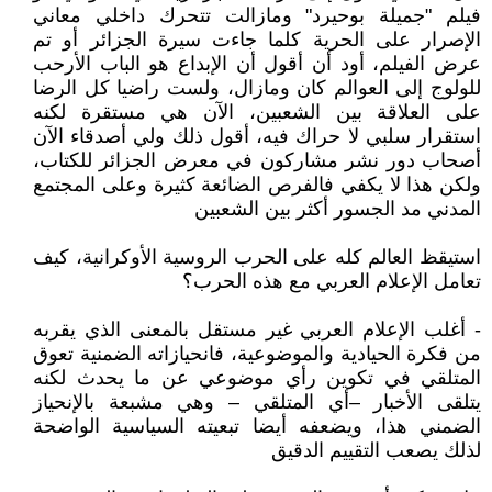
فيلم "جميلة بوحيرد" ومازالت تتحرك داخلي معاني
الإصرار على الحرية كلما جاءت سيرة الجزائر أو تم
عرض الفيلم، أود أن أقول أن الإبداع هو الباب الأرحب
للولوج إلى العوالم كان ومازال، ولست راضيا كل الرضا
على العلاقة بين الشعبين، الآن هي مستقرة لكنه
استقرار سلبي لا حراك فيه، أقول ذلك ولي أصدقاء الآن
أصحاب دور نشر مشاركون في معرض الجزائر للكتاب،
ولكن هذا لا يكفي فالفرص الضائعة كثيرة وعلى المجتمع
المدني مد الجسور أكثر بين الشعبين
استيقظ العالم كله على الحرب الروسية الأوكرانية، كيف
تعامل الإعلام العربي مع هذه الحرب؟
- أغلب الإعلام العربي غير مستقل بالمعنى الذي يقربه
من فكرة الحيادية والموضوعية، فانحيازاته الضمنية تعوق
المتلقي في تكوين رأي موضوعي عن ما يحدث لكنه
يتلقى الأخبار –أي المتلقي – وهي مشبعة بالإنحياز
الضمني هذا، ويضعفه أيضا تبعيته السياسية الواضحة
لذلك يصعب التقييم الدقيق