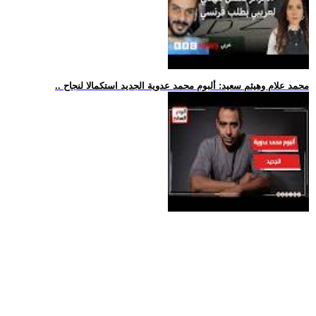
.. محمد علام وهيثم سعيد: ألبوم محمد عدوية الجديد استكمالا لنجاح