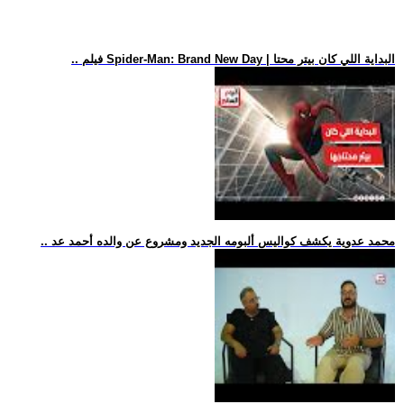
.. فيلم Spider-Man: Brand New Day | البداية اللي كان بيتر محتا
.. محمد عدوية يكشف كواليس ألبومه الجديد ومشروع عن والده أحمد عد