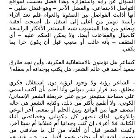
السؤال عن رأيه واستفزازه وهذا فضل يحسب لمواقع
التواصل الاجتماعي، والفضل الآخر – وهو فضل سلبي –
أنها أذابت الفواصل بين الصفوة والعوام فلم تعد الآراء
رأسية تنهمر من أعلى إلى أسفل بل أصبحت أفقية
ويطفو من هذا المنسوب شبه المستقر الأفكار الراسخة
كالجبال والفقاعات أيضا، ولا يمكن الحكم عليه – أي
المثقف – بأنه غائب أو مغيب قبل أن يكون حرا بما
يكفي.
كشاعر هل تؤمنون بالاستقلالية الفكرية، وأين نجد طارق
سعيد أحمد في عالم الشعر، هل يكتب بوجدانه أم بعقله؟
- الشاعر رؤية ولا وجود لرؤية دون استقلال فكري
مطلق، منذ قرار نشر ديواني وأنا أحلم بأن أكتب اسمي
على مساحة سنتيمتر مربع على خريطة الشعر الإنساني/
الكوني، ولا أطمع بأكثر من ذلك، وكتابة الشعر هي حالة
أنتصف فيها بين الواقع وبين الحلم أو بمعنى آخر الوعي
واللاوعي، لذلك تنصهر كل مكوناتي وخصائصي أثناء
الكتابة، فلا أعرف إن كنت وجدانيا أم عقلانيا أم شيئا آخر،
وكتبت الشعر قبل أن أتلقاه من كل ما صادفني من
نصوص لشعراء أو بحثت عنهم لأنهل من حلو شعرهم