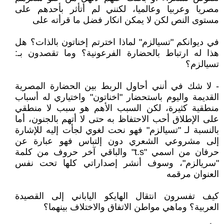
مصريا وعربيا وعالميا، لكنني لم أتأثر بأحدهم على
مستوى النص لكن لا يمكن انكار فضل ما قرأته على
في ديوانكم "تسيالزم" لماذا اخترتم إخناتون بالذات؟ هل
هذا له ارتباط بالحضارة الفرعونية؟ وما تقصدون بـ:
تسيالزم؟
- لا شك في أنني أحاول الربط بين الحضارة المصرية
القديمة واليوم باستحضار "اخناتون" واختياري له أسباب
منطقية كثيرة، لكن السبب الأهم هو سبب لا منطقي
على الإطلاق أحب الاحتفاظ به حتى لا أتهم بالجنون، أما
بالنسبة لـ "تسيالزم" فهو نحت لغوي لجأت إليه للإشارة
إلى مشروعي الشعري دون إلتباس فهو عبارة عن
حرفان من اسمي "t.s" والباقي آخر حروف من كلمة
"سريالزم"، وسوف أنشر إصداراتي كلها تحت نفس
العنوان مرقمه
كيف تفسرون انتقال الهايكو الياباني إلى القصيدة
العربية؟ وماهي مواطن الاتفاق والاختلاف بينهما؟