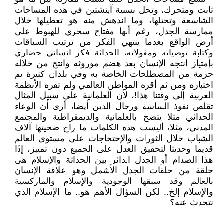
ثابت ومتحرك، وتحل نسبية آينشتين في هذه المساحات
الشاسعة وتحتلها، وما اندهش منه هو تعطيلها خلال
ممارسة الجدل، رغم أنها مفتاح سحري للهبوط على
أرض الواقع بعدما ينتهي الفكر من ترتيب السياقات
وكتابة توصياته ومقولاته، الحداثة فكر انساني حضاري
بإمتياز انتجه الإنسان بعد هضم موروثه وانتج من خلاله
حزمة من المصطلحات الخاصة به وفي بلدان كثيرة تم
اختباره ومن ثم أقره المواطن العالمي ولم تقره الأنظمة
العربية إلى وقتنا هذا!، لأن العلمانية على سبيل المثال
تقلص نفوذ الساسة ورجال الدين أيضا، أرى أن الوعاء
الحداثي مثلا يتضح بالعلمانية والديمقراطية والمجتمع
المدني، مثلا، أليست هذه الكلمات ما راح ضحيتها آلاف
الشباب خلال الثورات والإحتجاجات على مستوى العالم
قديما وحديثا لتحقيق العدل على الجميع دون تمييز، إذًا
هذا الصدام أو الجدل الدائر بين الحداثة والإسلام هي
حلقة من حلقات الجدل الأشمل وهو علاقة الإنسان
بالعالم وقد سبقها الوجودية والإسلام والماركسية
والإسلام إلخ.. لكن السؤال الأهم هو.. ما الإسلام الذي
نتحدث عنه؟