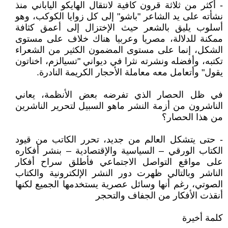
- أكثر من ثلاثة قرون كافية لانتقال الهايكو الياباني منذ
نشأته على يد الشاعر "باشو" إلى كل زوايا الكوكب، وهو
أسلوب يليق بالشعر حيث الإختزال إلى أعمق كثافة
ممكنة للدلالة، مصريا وعربيا هناك خلاف على مستوى
الشكل، إنما على مستوى المضمون الكثير من الشعراء
تكتبه، وأفضله ونشرته نثرا في ديواني "تسيالزم، اخناتون
يقول" وأتعامل معه معاملة الأحجار الكريمة النادرة.
في ظل الحصار الذي تفرضه بعض الأنظمة، يعاني
الناشرون من أزمة النشر ماهو السبيل لتحرير الناشرين
من هذا الحصار؟
- حتى يتشكل العالم من جديد، تحرر الكاتب من قيود
الكتاب الورقي – السياسية والإقتصادية – بنشر أفكاره
على مواقع التواصل الاجتماعي فأطلق سراح أفكار
الناشر وبالتالي ظهرت دور النشر الإلكترونية والكتاب
الصوتي، رغم أنها وسائل عصرية يستخدمها الجميع لكنها
أنقذت الأفكار من الجفاف والتحجر
كلمة أخيرة