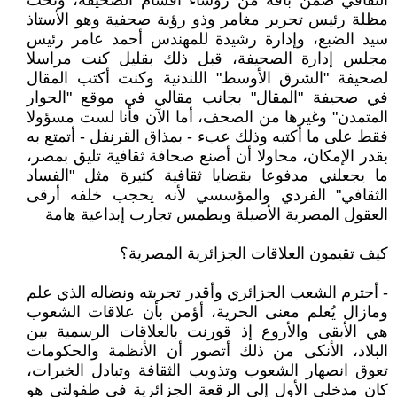
الثقافي ضمن باقة من رؤساء أقسام الصحيفة، وتحت
مظلة رئيس تحرير مغامر وذو رؤية صحفية وهو الأستاذ
سيد الضبع، وإدارة رشيدة للمهندس أحمد عامر رئيس
مجلس إدارة الصحيفة، قبل ذلك بقليل كنت مراسلا
لصحيفة "الشرق الأوسط" اللندنية وكنت أكتب المقال
في صحيفة "المقال" بجانب مقالي في موقع "الحوار
المتمدن" وغيرها من الصحف، أما الآن فأنا لست مسؤولا
فقط على ما أكتبه وذلك عبء - بمذاق القرنفل - أتمتع به
بقدر الإمكان، محاولا أن أصنع صحافة ثقافية تليق بمصر،
ما يجعلني مدفوعا بقضايا ثقافية كثيرة مثل "الفساد
الثقافي" الفردي والمؤسسي لأنه يحجب خلفه أرقى
العقول المصرية الأصيلة ويطمس تجارب إبداعية هامة
كيف تقيمون العلاقات الجزائرية المصرية؟
- أحترم الشعب الجزائري وأقدر تجربته ونضاله الذي علم
ومازال يُعلم معنى الحرية، أؤمن بأن علاقات الشعوب
هي الأبقى والأروع إذ قورنت بالعلاقات الرسمية بين
البلاد، الأنكى من ذلك أتصور أن الأنظمة والحكومات
تعوق انصهار الشعوب وتذويب الثقافة وتبادل الخبرات،
كان مدخلي الأول إلى الرقعة الجزائرية في طفولتي هو