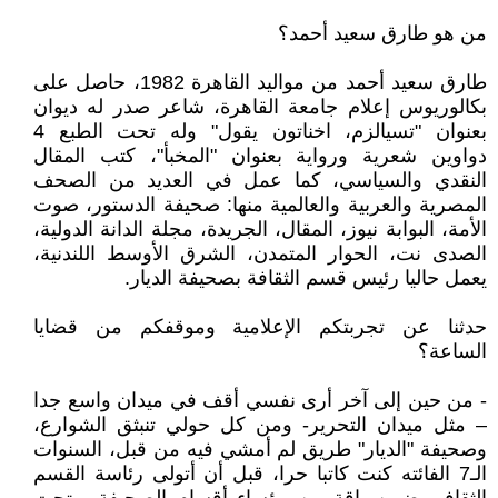
من هو طارق سعيد أحمد؟
طارق سعيد أحمد من مواليد القاهرة 1982، حاصل على
بكالوريوس إعلام جامعة القاهرة، شاعر صدر له ديوان
بعنوان "تسيالزم، اخناتون يقول" وله تحت الطبع 4
دواوين شعرية ورواية بعنوان "المخبأ"، كتب المقال
النقدي والسياسي، كما عمل في العديد من الصحف
المصرية والعربية والعالمية منها: صحيفة الدستور، صوت
الأمة، البوابة نيوز، المقال، الجريدة، مجلة الدانة الدولية،
الصدى نت، الحوار المتمدن، الشرق الأوسط اللندنية،
يعمل حاليا رئيس قسم الثقافة بصحيفة الديار.
حدثنا عن تجربتكم الإعلامية وموقفكم من قضايا
الساعة؟
- من حين إلى آخر أرى نفسي أقف في ميدان واسع جدا
– مثل ميدان التحرير- ومن كل حولي تنبثق الشوارع،
وصحيفة "الديار" طريق لم أمشي فيه من قبل، السنوات
الـ7 الفائته كنت كاتبا حرا، قبل أن أتولى رئاسة القسم