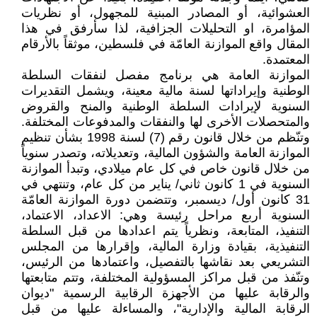
العشوائية، أو المصادر المبنية للمجهول، أو نظريات
المؤامرة، او التحليلات الجزافية، لذا سأرفق في هذا
المقال واقع الموازنة العامّة في فلسطين، موثقاً بالأرقام
المعتمدة.
الموازنة العامة هي برنامج مفصل لنفقات السلطة
الوطنية وإيراداتها لسنة مالية معينة، ويشمل التقديرات
السنوية لإيرادات السلطة الوطنية والمنح والقروض
والمتحصلات الأخرى لها والنفقات والمدفوعات المختلفة.
وتنّظم من خلال قانون رقم (7) لسنة 1998 بشأن تنظيم
الموازنة العامة والشؤون المالية، وتعديلاته، وتصدر سنوياً
من خلال قانون خاص في كل عام ميلادي، وتبدأ الموازنة
السنوية في 1 كانون ثاني/ يناير من كل عام، وتنتهي في
31 كانون أول/ ديسمبر، وتتضمن دورة الموازنة العامّة
السنوية أربع مراحل رئيسة وهي: الاعداد، الاعتماد،
التنفيذ، المتابعة، ونظرياً يتم اعدادها من قبل السلطة
التنفيذية، بقيادة وزارة المالية، وإقرارها من المجلس
التشريعي بعد نقاشها بالتفصيل، واعتمادها من الرئيس،
وتنّفذ من قبل مراكز المسؤولية المختلفة، وتتم متابعتها
والرقابة عليها من الأجهزة الرقابية الرسمية "ديوان
الرقابة المالية والإدارية"، والمساءلة عليها من قبل