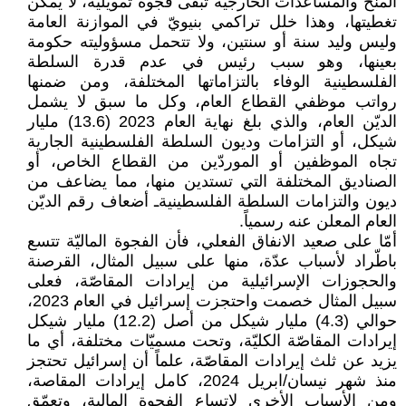
المنح والمساعدات الخارجية تبقى فجوة تمويلية، لا يمكن
تغطيتها، وهذا خلل تراكمي بنيويّ في الموازنة العامة
وليس وليد سنة أو سنتين، ولا تتحمل مسؤوليته حكومة
بعينها، وهو سبب رئيس في عدم قدرة السلطة
الفلسطينية الوفاء بالتزاماتها المختلفة، ومن ضمنها
رواتب موظفي القطاع العام، وكل ما سبق لا يشمل
الديّن العام، والذي بلغ نهاية العام 2023 (13.6) مليار
شيكل، أو التزامات وديون السلطة الفلسطينية الجارية
تجاه الموظفين أو الموردّين من القطاع الخاص، أو
الصناديق المختلفة التي تستدين منها، مما يضاعف من
ديون والتزامات السلطة الفلسطينيةـ أضعاف رقم الديّن
العام المعلن عنه رسمياً.
أمّا على صعيد الانفاق الفعلي، فأن الفجوة الماليّة تتسع
باطّراد لأسباب عدّة، منها على سبيل المثال، القرصنة
والحجوزات الإسرائيلية من إيرادات المقاصّة، فعلى
سبيل المثال خصمت واحتجزت إسرائيل في العام 2023،
حوالي (4.3) مليار شيكل من أصل (12.2) مليار شيكل
إيرادات المقاصّة الكليّة، وتحت مسميّات مختلفة، أي ما
يزيد عن ثلث إيرادات المقاصّة، علماً أن إسرائيل تحتجز
منذ شهر نيسان/ابريل 2024، كامل إيرادات المقاصة،
ومن الأسباب الأخرى لاتساع الفجوة المالية، وتعمّق