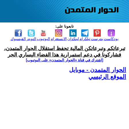
تابعونا على:
بودكاست
بنترست
تيلكرام
لينكدإن
الانستغرام
اليوتيوب
التويتر
الفيسبوك
تبرعاتكم وتبرعاتكن المالية تحفظ استقلال الحوار المتمدن،
فشاركونا في دعم استمرارية هذا الفضاء اليساري الحر
[اشترك في قناة ‫«الحوار المتمدن» على اليوتيوب]
الحوار المتمدن - موبايل
الموقع الرئيسي