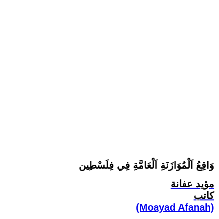
وَاقِعُ اَلْمُوَازَنَةِ اَلْعَامَّةِ فِي فِلَسْطِين
مؤيد عفانة
كاتب
(Moayad Afanah)