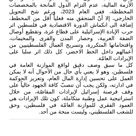
الأزمة المالية، عدم التزام الدول المانحة بالمخصصات
المخططة، ففي العام 2023، ورغم شح التحويل
الخارجي، إلا أنّ المتحقق منه فعلياً أقل من المخطط،
إضافة الى انكماش الدورة الاقتصادية في فلسطين اثر
حرب الإبادة الإسرائيلية على قطاع غزة، وتقطيع أوصال
الضفة الغربية، وحصار المدن والقرى والمخيمات،
واقتحاماتها المتكررة، وتسريح العمال الفلسطينيين من
أعمالهم داخل الخط الاخضر، كل ذلك اثر سلبا على
الإيرادات العامّة.
كل ما سبق وصف دقيق لواقع الموازنة العامة في
فلسطين، وهو لا يعني بأي حال من الأحوال أنه لا يمكن
العمل على تحسين إدارة المال العام، وتعزيز الحوكمة
في ادارته، ولكن يجب أن تنصبّ كافة الجهود حالياً على
وقف قرصنة إسرائيل لإيرادات المقاصّة، من خلال
استراتيجية عمل وطنية متكاملة، كون تلك الإيرادات هي
العمود الفقري للموازنة العامّة في فلسطين، وحق
للشعب الفلسطيني، وليست منحة من أحد.