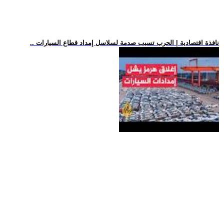
.. نافذة اقتصادية | الحرب تسبب صدمة لسلاسل إمداد قطاع السيارات