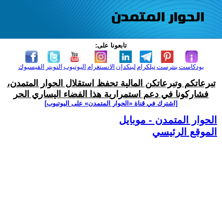
تابعونا على:
بودكاست
بنترست
تيلكرام
لينكدإن
الانستغرام
اليوتيوب
التويتر
الفيسبوك
تبرعاتكم وتبرعاتكن المالية تحفظ استقلال الحوار المتمدن،
فشاركونا في دعم استمرارية هذا الفضاء اليساري الحر
[اشترك في قناة ‫«الحوار المتمدن» على اليوتيوب]
الحوار المتمدن - موبايل
الموقع الرئيسي