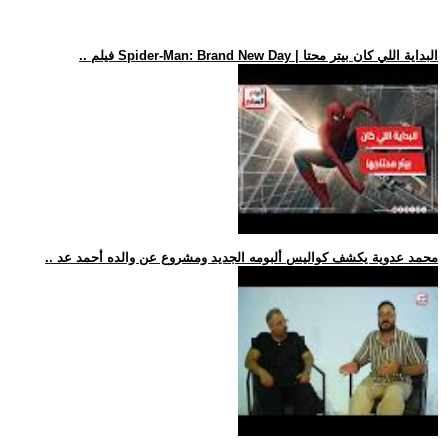
.. فيلم Spider-Man: Brand New Day | البداية اللي كان بيتر محتا
.. محمد عدوية يكشف كواليس ألبومه الجديد ومشروع عن والده أحمد عد