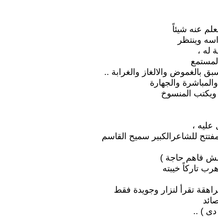
لم عنه شيئاً
اسه وينتظر
 له ،
لمستمع
بق بالغموض والالغاز والغرابة ..
لمباشرة والجهارة
ويكتب المنسوخ
عليه ،
فتتح للشاعرالكبير سميح القاسم
مش فاهم حاجة )
ب تاركاً خيبته
اهقة تقرأ لنزار وجويدة فقط
ائد
ى ) ..