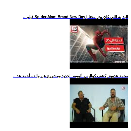
.. فيلم Spider-Man: Brand New Day | البداية اللي كان بيتر محتا
.. محمد عدوية يكشف كواليس ألبومه الجديد ومشروع عن والده أحمد عد