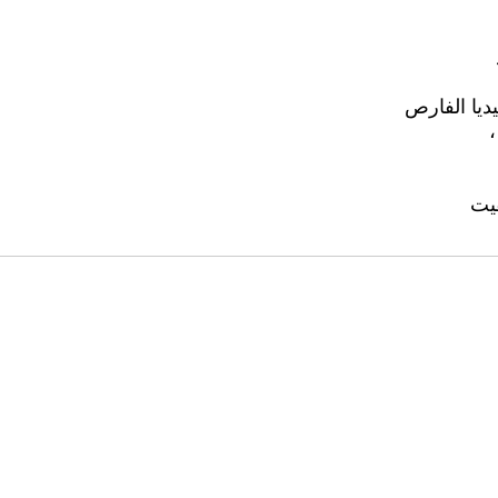
يا الفارص
،
قيت