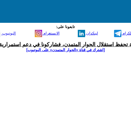
تابعونا على:
لكرام
لينكدإن
الانستغرام
اليوتيوب
ية تحفظ استقلال الحوار المتمدن، فشاركونا في دعم استمرارية 
[اشترك في قناة ‫«الحوار المتمدن» على اليوتيوب]