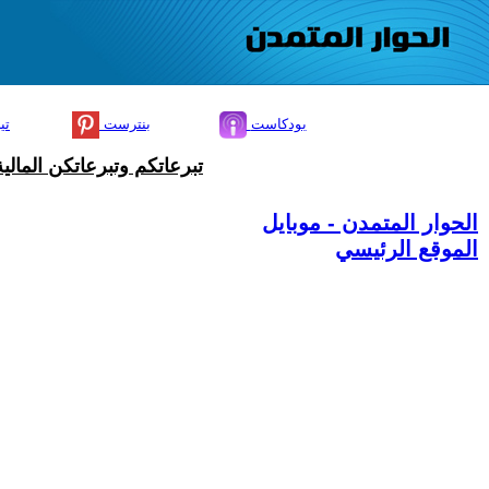
بودكاست
بنترست
تي
تبرعاتكم وتبرعاتكن المال
الحوار المتمدن - موبايل
الموقع الرئيسي