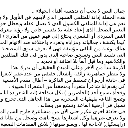
جمال النص لا يجب أن تدهسه أقدام الجهلاء ..
هذه الجملة إدانة للمتلقى السلبى الذى لايفهم فن التأويل ولا يع
نعم هى إدانة للمتلقى الكسول الذى لا يعمل عقله ويعطل حو
التعبير الضحل الذى إعتاد عليه بلا تفسير خاص ولا رؤية معرفية
النص السردى أو الشعرى يحتاج إلى فهم عميق من القارئ / ا
كيما يكتشف جمالياته ومزاياه وتفرده واختلافه ضد الاتهام المس
هناك نوعية من التلقى مؤسفة فهى لا تعرف سوى السطحية وا
التى تفسد النص وتسحق صاحبه الذى يدور فى فلك المقلدين 
والكلاشيه وما قيل آنفاً بلا اضافة أو تجديد ..
الأزمة تبدأ من الآخر وعلى المبدع الحقيقى أن يدرك هذا
ولا ينتظر جماهيرية زائفة وانفعال حقيقى من عدد غفير لايعول 
فى حادثة أرجو أن تسقط من الذاكرة – أطال مقدم الأمسية م
كى يقدم لنا شاعراً متفرداً ومتحققاً من الشعراء الضيوف
وفجأة نسمع أحد (الحاضرين ) بكل سذاجة (ايه الشعر ده انا 
وتضج الفاعة بقهقهات السخرية من هذا الجاهل الذى تحرج وهر
تسيل فى أرضية القاعة وتنشع من بنطاله .
فى حادثة اخرى تتكرر حتى الان من متشاعرة خارج السن المر
ولا تعرف غيرهما وكل اشعارها نسخ باهت وضحل من بقايا قص
(رايسكيل) لاحاجة لها ، ويعلو صوتها ( بلاش المقدمات الصعبة د