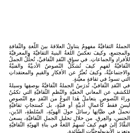
الجملةُ الثقافيَّةُ مفهومٌ يتناولُ العلاقةَ بينَ اللّغةِ والثّقافةِ
والمجتمعِ، وكيفَ تعكسُ اللغةُ البنيةَ الثقافيَّةَ والمعرفيَّةَ
للأفرادِ والجماعاتِ. في سياقِ النّقدِ الثّقافيِّ، تُحلَّلُ الجملُ
الثّقافيَّةُ لفهمِ كيفَ تُشكِّلُ النّصوصُ الأدبيَّةُ والفنيَّةُ
والاجتماعيَّةُ، وكيفَ تُعبِّرُ عن الأفكارِ والقيمِ والمعتقداتِ
التي تسودُ في ثقافةٍ معيَّنةٍ.
في النّقدِ الثّقافيِّ، تُدرَسُ الجملةُ الثّقافيَّةُ بوصفِها وسيلةً
للكشفِ عن المعاني الخفيَّةِ والنّظمِ الثّقافيَّةِ التي تكمُنُ
وراءَ النّصوصِ. يتعاملُ هٰذا النوعُ من النّقدِ مع النّصوصِ
ليسَ فقط كأعمالٍ أدبيَّةٍ أو فنيَّةٍ، بل كمنتجاتٍ ثقافيَّةٍ
تحملُ في طيَّاتِها رسائلَ حولَ الهويّةِ، السّلطةِ، الدّينِ،
الجنسِ، والعِرقِ. من خلالِ تحليلِ الجملِ الثّقافيَّةِ، يسعىٰ
النقَّادُ إلىٰ فهمِ كيفَ تُسهِمُ اللغةُ في بناءِ الهويّةِ الثّقافيَّةِ
وتعزيزِ الأيديولوجيَّاتِ السّائدةِ.