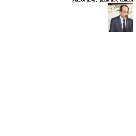
الفلسفة ,علم النفس , وعلم الاجتماع