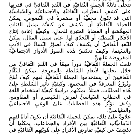
تتجلَّى دلالةُ الجملةِ الثّقافيَّةِ في النّقدِ الثّقافيِّ في قدرتِها
علىٰ كشفِ التحيُّزاتِ الثّقافيَّةِ والاجتماعيَّةِ والسّياسيَّةِ
التي قد تكونُ مخفيَّةً أو مضمرةً في النّصوصِ. يمكنُ
للجملةِ الثّقافيَّةِ أن تكشفَ عن كيفيَّةِ تمثيلِ الفئاتِ
المهمَّشةِ أو القضايا المثيرةِ للجدلِ، وكيفيَّةِ إعادةِ إنتاجِ
الأفكارِ النّمطيَّةِ أو التّحدّي لها. علىٰ سبيلِ المثالِ، يمكنُ
للنّقدِ الثّقافيِّ أن يكشفَ كيفَ تُصوَّرُ النّساءُ في الأدبِ
والسّينما، وكيفَ تعكسُ هٰذه الصورُ الأدوارَ الاجتماعيَّةَ
المفروضةَ عليهنَّ.
تلعبُ الجملةُ الثّقافيَّةُ دوراً مهمّاً في النّقدِ الثّقافيِّ من
خلالِ تحليلِها لأبعادِ السّلطةِ والمعرفةِ. يمكنُ للنّقَّادِ
الثّقافيينَ أن يستخدموا الجملةَ الثّقافيَّةَ لفهمِ كيفَ تُنتَجُ
وتُوزَّعُ المعرفةُ في المجتمعِ، وكيفيَّةِ تأثيرِ السّلطةِ علىٰ
هٰذه العمليّاتِ. فمثلاً، يمكنُهم دراسةُ كيفيَّةِ استخدامِ اللّغةِ
في الخطابِ السّياسيِّ لفرضِ السّيطرةِ أو المقاومةِ،
وكيفَ تؤثّرُ هٰذه الخطاباتُ علىٰ الوعيِ الاجتماعيِّ
والسّياسيِّ.
علاوةً علىٰ ذٰلك، يمكنُ للجملةِ الثّقافيَّةِ أن تكونَ أداةً لفهمِ
الدّيناميَّاتِ الثّقافيَّةِ بين الأفرادِ والجماعاتِ. يمكنُها أن
تكشفَ عن كيفيَّةِ تفاوضِ الأفرادِ علىٰ هُويَّتِهم الثّقافيَّةِ في