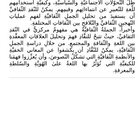
ظلِّ التّحوّلاتِ الاجتماعيَّةِ والسّياسيَّةِ، وكيفيَّةِ استخدامِهم
للّغةِ للتّعبيرِ عن انتماءاتِهم وقيمِهم. يمكنُ للنّقدِ الثّقافيِّ
أن يستفيدَ من تحليلِ الجملِ الثّقافيَّةِ لفهمِ عملياتِ
التّهجينِ الثّقافيِّ والتّلاقحِ بين الثّقافاتِ المختلفةِ.
وأخيراً، الجملةُ الثّقافيَّةُ هي مفهومٌ مركزيٌّ في النّقدِ
الثقافيِّ، حيثُ تتيحُ للنقَّادِ فهمَ وتحليلَ العلاقاتِ المعقَّدةِ
بين اللغةِ والثّقافةِ والمجتمعِ. من خلالِ دراسةِ الجملِ
الثّقافيَّةِ، يمكنُ للنّقَّادِ أن يكشفوا عن المعاني الخفيَّةِ
والأنظمةِ الثّقافيَّةِ التي تشكِّلُ النّصوصَ، وأن يُعزِّزوا فهمَنا
للكيفيَّةِ التي تُؤثِّرُ بها اللغةُ علىٰ الهُويَّةِ والسّلطةِ
والمعرفةِ.