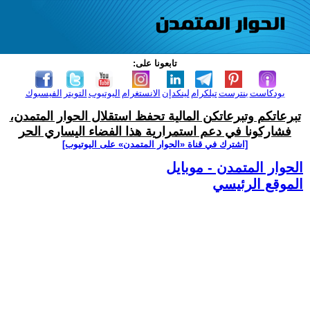
تابعونا على:
بودكاست
بنترست
تيلكرام
لينكدإن
الانستغرام
اليوتيوب
التويتر
الفيسبوك
تبرعاتكم وتبرعاتكن المالية تحفظ استقلال الحوار المتمدن،
فشاركونا في دعم استمرارية هذا الفضاء اليساري الحر
[اشترك في قناة ‫«الحوار المتمدن» على اليوتيوب]
الحوار المتمدن - موبايل
الموقع الرئيسي