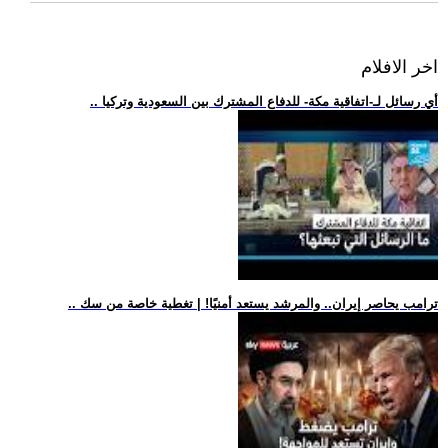
اخر الافلام
.. أي رسائل لـ-اتفاقية مكة- للدفاع المشترك بين السعودية وتركيا
.. ترامب يحاصر إيران.. والمرشد يستعد أمنيًا! | تغطية خاصة من سك