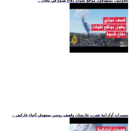
.. الحوثيون يستهدفون مواقع لقوات دفاع شبوة في بيحان
.. مسيرات أوكرانية تضرب تتارستان وقصف روسي يستهدف أحياء خاركيف