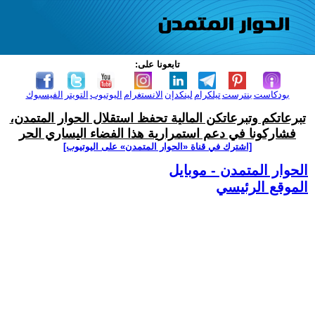
تابعونا على:
بودكاست
بنترست
تيلكرام
لينكدإن
الانستغرام
اليوتيوب
التويتر
الفيسبوك
تبرعاتكم وتبرعاتكن المالية تحفظ استقلال الحوار المتمدن،
فشاركونا في دعم استمرارية هذا الفضاء اليساري الحر
[اشترك في قناة ‫«الحوار المتمدن» على اليوتيوب]
الحوار المتمدن - موبايل
الموقع الرئيسي