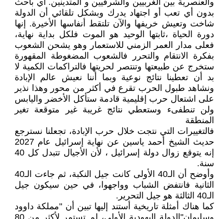
والعنصرية بين الغربيين والشرقيين و المتدينين. أي باحث
بدون أي تعب أو اجتهاد يدرك وبشكل تلقائي أن الدولة
شاخت وتعيش خريفها والآن تلتقط أنفاسها الأخيرة. إنها
دورة الحياة ،ثابتها الوحيد هو الموت فلكل بداية نهاية،
فعلى مدار العمر الزمني للاستعمار وهو يشحن الشعوب
بفكرة الانتقام والتحرر فالشعوب المضغوطة المقهورة
ستخرج عن طبيعتها وتنتصر لحريتها فالتراكمات الكمية لا
بد أن تعطينا نتائج نوعية وبما أننا نعيش عالم الإبادة
ونشاهد طبول الحرب تقرع في أكثر من محور وهذا نذير
على اشتعال حرب إقليمية قادمة ستأكل الأخضر واليابس
ولن تنطفىء وستعطي نتائج غريبة غير متوقعة تغير
المنطقة
فالتغييرات التي نتجت خلال حرب الإبادة، تجعلنا نسترجع
حديث الشيخ أحمد ياسين عن نهاية إسرائيل عام 2027
إنه يتوقع زوال دولة إسرائيل ، لأن الأجيال تتبدل كل 40
سنة.
وأوضح أن الـ40 الأولى كانت جيل النكبة، ثم جاءت الـ40
الثانية فانتفض الشباب وواجهوا، في حين سيكون جيل
الـ40 الثالثة هو جيل التحرير.
كما هناك أمثلة تاريخية أستند إليها تبين أن "مملكة داوود
وسليمان"الدولة اليهودية الأولى، لم تستمر لأكثر من 80