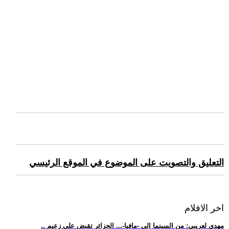
التعليق والتصويت على الموضوع في الموقع الرئيسي
اخر الافلام
.. مهدي لعريبي: من السينما إلى -مافيا-... الجزائر تقبض على زعيم