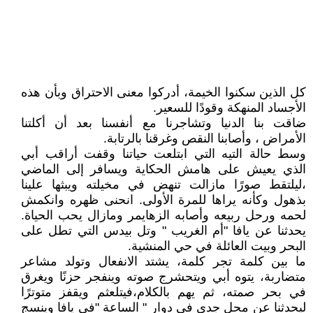
كل الذين سكنوا الخيمة، أدركوا معنى الاحتراق وبأن هذه
الأجساد المنهكة وقودًا للسعير.
ضاقت بنا الدنيا وتشاجرنا مع أنفسنا بعد أن أكلتنا
الأمراض ، وأصابنا النقص وغرقنا بالرتابة.
وسط حالة التيه التي ابتلعت حياتنا وقفت أراقب أبي
الذي يعيش على هامش الحكاية ويسافر إلى الماضي
،ليلتقط صورًا مازالت تنهض في مخيلته ويبثها علينا
بذهول وكأنه يراها للمرة الأولى. انحنى ظهره وانكمش
لحمه ورحل ربيعه وأصابه الزهايمر ومازال يحب الحياة.
يحدثنا عن يافا "أم الغريب " وتل بيدس التي تطل على
البحر وبيت العائلة في حي المنشية.
ما بين كلمة تجر كلمة، يشتد الانفعال وتولد مشاعر
متضاربة، يتوه أبي ويتحشرج صوته وينفجر حزنًا ويغرق
في بحر صمته، ثم يهم بالكلام،فيتلعثم ويقفز متوترًا
ليحدثنا عن محل جدي في دوار " الساعة "في يافا وينسج