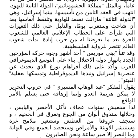
عاماً، وبالمثل "مملكة الحشمونائيم"، الدولة الثانية لليهود،
انتهت في العقد الثامن من تأسيسها، بينما إسرائيل، وهي
"الدولة الثالثة" مازالت تصعد للهاوية وتلتقط أنفاسها بعد
أن شاخت وستغرب يومًا، والدليل على ذلك التغيرات
التي طرأت على الخطاب الإعلامي العالمي للشعوب
الحرة بعد ما تعرضنا له من حرب إبادة. بدأت شعوب
العالم تنتصر للرواية الفلسطينية.
وقد تنبأ "بيني موريس " أحد أشهر وجوه حركة المؤرخين
الجدد بانهيار دولة الاحتلال بناء على التوسع الديموغرافي
للعرب وأكد على ذلك أفراهام بورغ الذي تحدث عن
عنصرية إسرائيل ونبذها الديموقراطية وتمسكها بعقلية"
الفيتو" .
يقول المفكر "عبد الوهاب المسيري " في حروب التحرير
لا يمكن هزيمة العدو وإنما إرهاقه حتى يسلم بالأمر
الواقع
لذا سنعيش سنوات عجاف تأكل الأخضر واليابس ،
وخلالها سنذوق ألوان من الجوع ونغرق في الجحيم ، و
ستجف عروقنا من العطش وستتغير ملامح غزة
وستنتشر الأوبئة والأمراض وستحصد الجميع وفي النهاية
وما النصر إلا صبر ساعة ونحن الصابرون