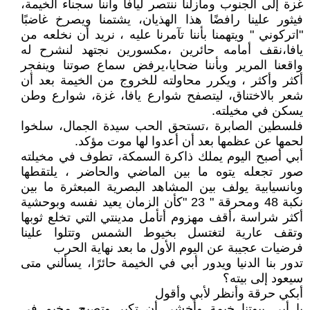
غزة إلى الجنوب ومازلنا ننتصر ليافا وأننا سجناء الخيمة،
فيثور علينا رافضًا هذا الهذيان، يشتمنا ويصرخ غاضبًا
"اتركوني " ويتهمنا بأننا تآمرنا عليه ، نريد أن نخلعه من
يافا،نقف أمامه حائرين ،مكسورين نجتهد لنشرح له
واقعنا المرير وبأننا ضحايا،يرفض سماع صوتنا وينفجر
أكثر وأكثر ، ويكرر محاولته للخروج من الخيمة بعد أن
شعر بالاختناق، ليتصفح شوارع يافا، غزة، شوارع وطن
يسكن في مخيلته.
فلسطين الصابرة ،تستحق الحب سيدة الجمال، سلخوا
لحمها عن عظمها بعد أن أعدوا لها موت مؤكد.
أبي أصبح اليوم يملك ذاكرة السمكة، تطوف في مخيلته
صور تجعله يتوه ما بين الماضي والحاضر ، يلتقطها
وبانسيابية يولف بين المشاهد البصرية المبعثرة ما بين
نكبة 48 ومحرقة " 23 "كأن الزمان يعيد نفسه وبوحشية
أكثر شراسة ،أقف مهزوم أتأمل مدينتي التي تخلع ثوبها
وتقف عارية لتغتسل بخيوط الشمس وتتلوا علينا
فرضيات عجيبة عن اليوم الأول ما بعد نهاية الحرب
تدور بنا الدنيا ويدور أبي في الخيمة حائرًا، يسألني متى
سيعود إلى بيته؟
أبكي حرقة وأنظر لأبي وأقول
يا أبي بيوتنا خيمة وأخشى أن تكبر وتصبح مخيم في