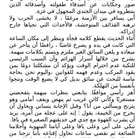
صور وحكايات عن أصدقاء طفولته وأصدقائه الذين
ينتظروه في ميدان الجندي المجهول في غزة.
أبي يسافر بين الأزمنة مرغمًا ، لا يخشى الحرب ولا
ترهبه القذائف المتوحشة، فالأحداث التي نحياها خارج
إدراكه.
أثناء الحديث يقطع كلامه فجأة وينظر إلى مكان الساعة
التي كانت في يده و يصرخ غاضبًا ، رافضًا أن يتأخر عن
ميعاده و يلعن السائق الغير ملتزم ويتمتم بكلامات مبهمة.
يشرح من خلالها أسرار الهزائم وأن السبب الرئيسي
للنكبة عدم احترام الوقت ويؤكد أن مشكلتنا دومًا بمن
يقود المركب وعدم فهمه للقوانين ،واليوم نحن بحاجة
ماسة للبحث عن سائق بديل كي لا يضيع الوقت وننجوا
بأنفسنا من التهلكة.
أهز رأسي موافقًا. يتابعني بنظرات مبهمة يتفحصني
مستغربًا وكأني كائن غريب ثم ينهض ويقف أمامي وهو
يترنح ويسألني من أنا؟ وقبل الإجابة ينساني ويحاول أن
يخرج من الخيمة، يقول : إنه على عجلة من أمره، يريد
أن يشرب القهوة مع جدي في حديقتهم الصغيرة في يافا.
نبكي على أبي وعلى يافا وعلى أيامنا المنهوبة وأحلامنا
الضائعة ثم نقضي ساعات نحاول إقناعه بأننا نزحنا من