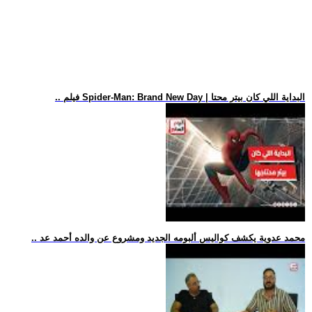
.. فيلم Spider-Man: Brand New Day | البداية اللي كان بيتر محتا
.. محمد عدوية يكشف كواليس ألبومه الجديد ومشروع عن والده أحمد عد