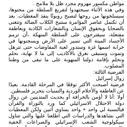
مواطن مكسور مهزوم مجرد ظل بلا ملامح .
وفي هذه الأثناء سيجتهدوا لتفريغ السلطة من محتوها،
سيسلخونها من روحها لتصبح روبوتًا ينفذ المعطيات. بعد
أن تكتمل عناصر المؤامرة ستنبح الكلاب الضالة وتتغنى
بالضحايا وبحقوق الإنسان وبالشعارات الكاذبة وبعاطفة
مفتعلة، سيقترحون على السلطة المنهكة ،أن ترمم
الأجساد الميتة التي تسير على الأرض ويسجنونها في
خرابة اسمها غزة وستدور لعبة المفاوضات حتى تترهل
وتموت وسنبقى نغرق بالأكاذيب إلى ما لا نهاية، نحلم
ونحلم بإقامة دولتنا المنهوبة على ما تبقى من وطننا
المصلوب.
الفرضية الثالثة:
زوال إسرائيل
فرضية أصبحت الأكثر توقعًا في المرحلة القادمة. بعيدًا
عن العاطفة والأحلام الوردية والتمنيات بتحرير فلسطين.
أولا :أنا لا أؤمن بالخرافة أو بحديث المتدينين عن زوال
دولة الاحتلال الاسرائيلي كما ورد بالتوراة والقرآن
فبالنسبة لي واحد + واحد يساوي أثنين ولكن المعطيات
التي نشاهدها والدراسات التي اطلعنا عليها والتي تتناول
سيكولوجية الشعب الإسرائيلي والصراعات الخفية