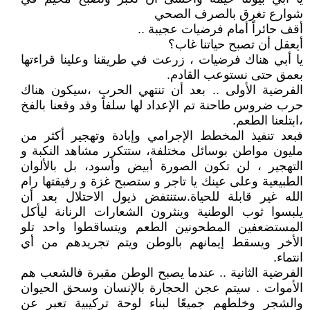
شوارع تغرق بالصرف الصحي
أقف حائراً أمام فرضيات عجيبة ..
أيعقل أن تصبح حياتنا غاب؟
يا أبي هناك فرضيات ، زرعت في طريقنا وعلينا قراءتها
بعمق حتى نستوعب القادم.
الفرضية الأولى .. بعد أن تنتهي الحرب ،سيكون هناك
حرب ضروس طاحنة تم الإعداد لها سلفاً وقد وقعنا بالفخ
،ابتلعنا الطعم.
فبعد تنفيذ المخطط الإجرامي وإبادة وتهجير أكثر من
مليون مواطن بوسائل مختلفة، ستتكرر مشاهد النكبة و
التهجير ، لن تكون الصورة أبيض وأسود، بل بالألوان
الطبيعية وعلى عينك يا تاجر و ستصبح غزة و رفيقتها رام
الله غير قابلة للحياة.ستنتفض ذيول الاحتلال بعد أن
يلبسوا ثوب الوطنية وينثرون الشعارات الرنانة ليأكل
المستضعفين المطحونين الطعم ويتساقطوا واحد تلو
الأخر ويسقط إيمانهم بالوطن ويتم تجريدهم من أي
انتماء.
الفرضية الثانية .. عندما يصبح الوطن مقبرة فالشعب هم
الأموات . سيتم عجن الحجارة بالإنسان وسحق الحيوان
والشجر وخلطهم جميعًا لبناء لوحة تركيبية تعبر عن