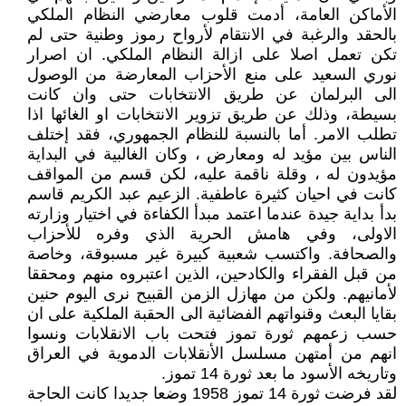
الأماكن العامة، أدمت قلوب معارضي النظام الملكي
بالحقد والرغبة في الانتقام لأرواح رموز وطنية حتى لم
تكن تعمل اصلا على ازالة النظام الملكي. ان اصرار
نوري السعيد على منع الأحزاب المعارضة من الوصول
الى البرلمان عن طريق الانتخابات حتى وان كانت
بسيطة، وذلك عن طريق تزوير الانتخابات او الغائها اذا
تطلب الامر. أما بالنسبة للنظام الجمهوري، فقد إختلف
الناس بين مؤيد له ومعارض ، وكان الغالبية في البداية
مؤيدون له ، وقلة ناقمة عليه، لكن قسم من المواقف
كانت في احيان كثيرة عاطفية. الزعيم عبد الكريم قاسم
بدأ بداية جيدة عندما اعتمد مبدأ الكفاءة في اختيار وزارته
الاولى، وفي هامش الحرية الذي وفره للأحزاب
والصحافة. واكتسب شعبية كبيرة غير مسبوقة، وخاصة
من قبل الفقراء والكادحين، الذين اعتبروه منهم ومحققا
لأمانيهم. ولكن من مهازل الزمن القبيح نرى اليوم حنين
بقايا البعث وقنواتهم الفضائية الى الحقبة الملكية على ان
حسب زعمهم ثورة تموز فتحت باب الانقلابات ونسوا
انهم من أمتهن مسلسل الأنقلابات الدموية في العراق
وتاريخه الأسود ما بعد ثورة 14 تموز.
لقد فرضت ثورة 14 تموز 1958 وضعا جديدا كانت الحاجة