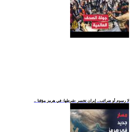
.. لا رسوم أو ضرائب.. إيران تخسر -شرطها- في هرمز مؤقتا