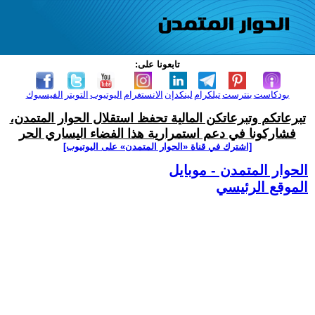
تابعونا على:
بودكاست
بنترست
تيلكرام
لينكدإن
الانستغرام
اليوتيوب
التويتر
الفيسبوك
تبرعاتكم وتبرعاتكن المالية تحفظ استقلال الحوار المتمدن،
فشاركونا في دعم استمرارية هذا الفضاء اليساري الحر
[اشترك في قناة ‫«الحوار المتمدن» على اليوتيوب]
الحوار المتمدن - موبايل
الموقع الرئيسي