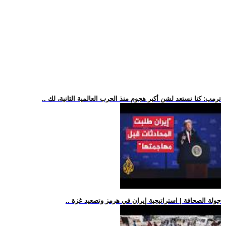
.. ترمب: كنا نستعد لشن أكبر هجوم منذ الحرب العالمية الثانية، لك
.. جولة الصحافة | استراتيجية إيران في هرمز وتصعيد غزة