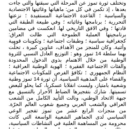
وتختلف ثورة تموز عن المرحلة التي سبقتها والتي جاءت
بعدها ، إذ تكمن في كل من: ماهياتها وغائيتها الاجتصادية
والسياسية ؛ القاعدة الاجتماعية المستفيدة ؛ نزعتها
التحررية ؛ برنامجها وغائياته ؛ وفي طبيعة الطبقة التي
قادتها ؛ وفي الافق التاريخي لها. انعكست في مضامين
برنامجيتها العملية الطموحة التي طالت العراق:
كجغرافية سياسية ؛ وطبقات اجتماعية ؛ وتكوينات قومية
وأثنية. وكان للمنجز من الأهداف، عناوين كبيرة ، تحلَّت
بهما سلطة 14 تموز وهو : التوزيع العادل النسبي للثروة
الوطنية من خلال الاهتمام بذوي الدخول المحدودة
والفئات الاجتماعية الفقيرة ؛ الهوية الوطنية العراقية ؛
النظام الجمهوري ؛ تكافؤ الفرص للمكونات الاجتماعية
والقضاء على المذهبية السياسية. أن ثورة 14 تموز وطنية
وشعبية بامتياز، وليست انقلابا عسكريا، كما يحلو للبعض
تسميتها. شارك بتفجيرها الضباط الأحرار بالتنسيق مع
جبهة الاتحاد الوطني، ونالت التأييد الكامل من الشعب
العراقي والشعب العربي وجميع شعوب العالم الحرّة.
من منجزات الرابع عشر من تموز تفجير الوعي
السياسي لدى الجماهير الشعبية الواسعة التي كانت
محرومة من المساهمة العلنية في النشاطات السياسية،