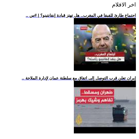
اخر الافلام
.. اجتماع طارئ للفيفا في المغرب.. هل تهتز قيادة إنفانتينو؟ | #س
.. إيران تعلن قرب التوصل إلى اتفاق مع سلطنة عمان لإدارة الملاحة