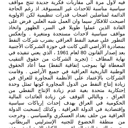
فيه لاول مرة الى مقاربات فكرية جديدة تنتج مواقف
سياسية مناسبة للاحداث غير المسبوقة, اذ رغم الحاجة
الدائمة لمناضلين اصحاب قدرات تنظيمية لكن الاولوية
اصبحت للافكار سيما وان العمل شبه العلني فرض على
القادة الذين عملوا طويلا في السر، الظهور واتخاذ
مواقف سياسية لاحداث مستجدة ومتغيرة . واِنعكس
التطور على صعيد النفط العراقي بضرب شركات النفط
بمصادرة الأراضي التي كانت في حوزة الشـركات الأجنبية
بعد إصدار القانون 80 لعام 1961 ، الذي يعني تنفيذه في
نهاية المطاف : (تجريد الشركات من حقوق التنقيب
المعطاة لها بموجب اِتفاقية النفط) مما أعاد الحقوق
الوطنية التاريخية العراقية في جميع الأراضي . وقامت
الشركات بالاِعتماد على الأنظمة المجاورة للعراق في
زيادة إنتاج النفط من الدول المجاورة كونها تمثل وحدة
اِحتكارية متحدة بغية عدم زيادة الإنتاج النفطي من
العراق ، وبالتالي التوقف عن زيادة العائدات المالية
الحكومية في العراق بهدف إحداث اِرباكات سياسية
واِقتصادية في الدولة العراقية . وكذلك اِنسحبت الدولة
العراقية من حلف بغداد العسكري والسياسي . وخرجت
من منطقة الخضوع للجنيه الإسترليني البريطاني.