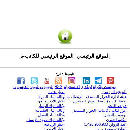
الموقع الرئيسي
الموقع الرئيسي للكاتب-ة
|
تابعونا على:
بنترست
تيلكرام
لينكدإن
الانستغرام
RSS
اليوتيوب
التويتر
الفيسبوك
الموقع الرئيسي
أخبار عامة
هيئة ادارة الحوار المتمدن - للإتصال بنا
وكالة أنباء المرأة
إحصائيات مؤسسة الحوار المتمدن
اخبار الأدب والفن
قواعد النشر
وكالة أنباء اليسار
ابرز كتاب / كاتبات الحوار المتمدن
وكالة أنباء العلمانية
يوتيوب التمدن
وكالة أنباء العمال
مكتبة التمدن
وكالة أنباء حقوق الإنسان
عدد الزوار: 3,426,968,903
اخبار الرياضة
اضافة موضوع جديد
اخبار الاقتصاد