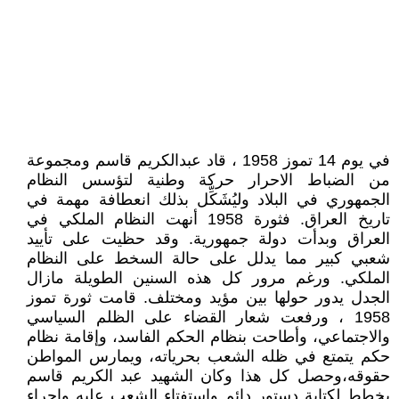
في يوم 14 تموز 1958 ، قاد عبدالكريم قاسم ومجموعة
من الضباط الاحرار حركة وطنية لتؤسس النظام
الجمهوري في البلاد وليُشَكِّل بذلك انعطافة مهمة في
تاريخ العراق. فثورة 1958 أنهت النظام الملكي في
العراق وبدأت دولة جمهورية. وقد حظيت على تأييد
شعبي كبير مما يدلل على حالة السخط على النظام
الملكي. ورغم مرور كل هذه السنين الطويلة مازال
الجدل يدور حولها بين مؤيد ومختلف. قامت ثورة تموز
1958 ، ورفعت شعار القضاء على الظلم السياسي
والاجتماعي، وأطاحت بنظام الحكم الفاسد، وإقامة نظام
حكم يتمتع في ظله الشعب بحرياته، ويمارس المواطن
حقوقه،وحصل كل هذا وكان الشهيد عبد الكريم قاسم
يخطط لكتابة دستور دائم واستفتاء الشعب عليه واجراء