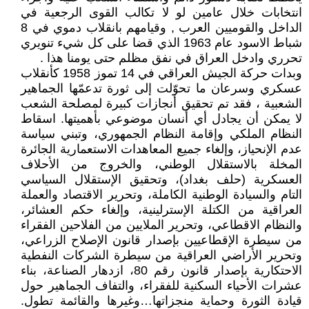
انتخابات خلال عامين لو لا تكالب القوى الرجعية في
الداخل والقوميين العرب , وقيامهم بانقلاب دموي في 8
شباط الاسود عام 1963 الذي قضا على كل شيء تنويري
تحرري وادخل العراق في نفق مظلم حتى يومنا هذا .
وبدات حركة الجيش العراقي في 14 تموز 1958 كأنقلاب
عسكري وسرعان ما تحوّلت إلى ثورة تدعمّها الجماهير
الشعبية ، فقد تم تحقيق أنجازات كبيرة لمصلحة الشعب
لا يمكن أن يجادل أي أنسان موضوعي بأهميتها. اسقاط
النظام الملكي وإقامة النظام الجمهوري، وتبني سياسة
عدم الإنحياز، وإلغاء جميع المعاهدات الاستعمارية الجائرة
المخلة بالاستقلال الوطني، والخروج من الأحلاف
العسكرية (حلف بغداد)، وتحقيق الإستقلال السياسي
التام والسيادة الوطنية الكاملة، وتحرير الاقتصاد والعملة
العراقية من الكتلة الإسترلينية، وإلغاء حكم العشائر،
والنظام الاقطاعي، وتحرير الملايين من الفلاحين الفقراء
من سيطرة الإقطاعيين بإصدار قانون الإصلاح الزراعي،
وتحرير الأراضي العراقية من سيطرة الشركات النفطية
الاحتكارية بإصدار قانون رقم 80، ازدهار الصناعة، بناء
عشرات الأحياء السكنية للفقراء، والتفاف الجماهير حول
قيادة الثورة وحماية منجزاتها…وغيرها والقائمة تطول.