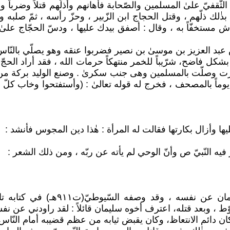
ج الثّقفيّ علىٰ المسلمين والصّحابة فأهانهم وأذلّهم قتلاً وضرب
ذٰلك ذلّهم ، وقتل الحجاج ابن الزّبير ، وحزّ رأسه ، ثمّ صلبه
الفراش مستخفّاً به ، وقال : أصفق بيدك عليها ، ودسّ الحجّاج 
لس عبد العزيز بن موسیٰ بن نصیر فضربوا عنقه وهو يصلّي بالنّاس
وليد بن يزيد بن عبد الملك (ت ١٢٦ هـ) فاسقاً بشكل فاضح، شرّيباً للخمر منتهكاً حرما
ّرت وصلّت بالمسلمين وهى جنب سكرىٰ . وصنع الوليد بركة من 
تفاءل يوماً بالمصحف ، فخرج له قوله تعالىٰ : (وأستفتحوا وخاب كلّ 
ها وأزال بكارتها فقالت له المرأة :‏ هٰذا دين المجوس فأنشد‏ :‏
وكان لوطيّا محبّاً لمضاجعة الغلمان