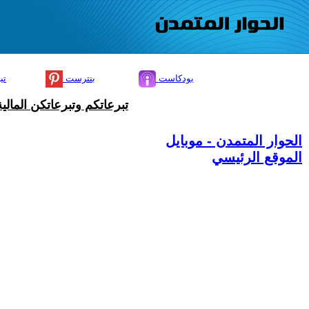
بودكاست
بنترست
تي
تبرعاتكم وتبرعاتكن المال
الحوار المتمدن - موبايل
الموقع الرئيسي