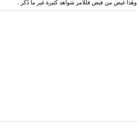
وهٰذا غيض من فيض فللأمر شواهد كثيرة غير ما ذُكر .