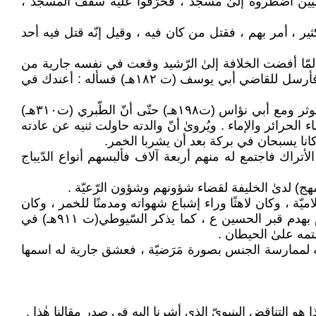
عباسيين اضطروه إلىٰ مسجد ، فحرّقوا عليه سقف المسجد ،
ر ، أمر بهم ، فقتل من كان فيه ، وقيل إنّه قتل فيه أحد
 مفرط. ذكر السّيوطي : لمّا أفضت الخلافة إلىٰ الرّشيد وقعت في نفسه جارية من
جواري أبيه المهدي بن المنصور (ت ١٩٦هـ) ، فراودها عن نفسها فقالت : لا أصلح لك ، إنّ أباك قد طاف بي !! فشغف بها ، فأرسل للقاضي أبي يوسف (ت ١٨٢هـ) فسأله : أعندك في
أمّا الخليفة الأمين بن الرشيد(ت ١٩٨هـ) فقد اتّفقت الرّوايات المتناقلة علىٰ ميوله المثليّة، فقد اشتهر بقصصه مع عشيقه كوثر ومع أبي نؤاس (ت١٩٨هـ) حتّى أنّ الطّبري (ت٣١٠هـ)
لحرائر والإماء . ويُروىٰ أنّ والدته حاولت ثنيه عن عادته
كانا يسبحان في بركة بعد أن يشربا الخمر.
روج الذّهب أنّه كان يحبّ الغلمان الأتراك فاجتمع له منهم أربعة آلاف فألبسهم أنواع الدّيباج
 التي كثرت فيها المنكرات الإسلاميّة ، وكان لاهثًا وراء إشباع شهواته ومدمنًا للخمر ، وكان
له أربعة آلاف فتاة سريّة وقد وطئ الجميع ، وقد عشق غلاماً اسمه (شاهك) وله معه مغامرات مخجلة ، وكان ناصبيّا وقام بهدم قبر الحسين ع ، كما يذكر السّيوطي(ت ٩١١هـ) في
د وردت أخبار كثيرة عن حبّه لممارسة الجنس بصورة مَرَضيّة ، فعشق جارية له اسمها
 التناقض البنيويّ الذي أشرنا إليه في صدر مقالنا هٰذا .