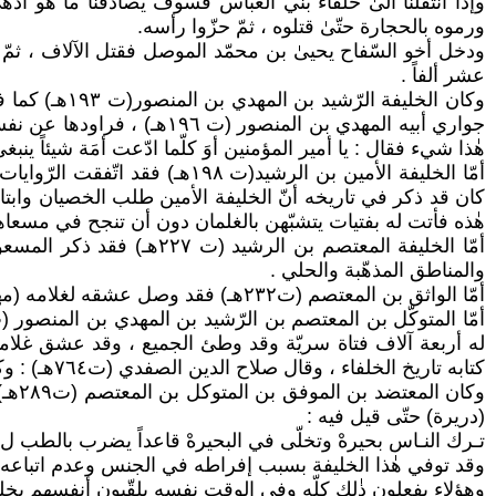
وإذا انتقلنا الىٰ خلفاء بني العبّاس فسوف يصادفنا ما هو 
ورموه بالحجارة حتّىٰ قتلوه ، ثمّ حزّوا رأسه.
ودخل أخو السّفاح يحییٰ بن محمّد الموصل فقتل الآلاف ، ثمّ 
عشر ألفاً .
وكان الخليف
هٰذا شيء فقال : يا أمير المؤمنين أوَ كلّما ادّعت أمَة شيئاً ينبغي
كان قد ذكر في تاريخه أنّ الخليفة الأمين طلب الخصيان وابتاعه
هٰذه فأتت له بفتيات يتشبّهن بالغلمان دون أن تنجح في مسعاها
والمناطق المذهّبة والحلي .
أمّا الواثق بن المعتصم (ت٢٣٢هـ) فقد وصل عشقه لغلامه (مهج) حدّ العبادة ، وكان الوزراء وكبار رجال الدّولة يتوسّطون بـ (مهج) لدىٰ الخليفة لقضاء شؤونهم وشؤون الرّعيّة .
كتابه تاريخ الخلفاء ، وقال صلاح الدين الصفدي (ت٧٦٤هـ) : وكان معروفًا بالنّصب فتألّم المسلمون لذٰلك ، وكتب أهل بغداد شتمه علىٰ الحيطان .
وكان
(دريرة) حتّى قيل فيه :
تـرك النـاس بحيرهْ وتخلّى في البحيرهْ قاعداً يضرب بالطب ل 
وقد توفي هٰذا الخليفة بسبب إفراطه في الجنس وعدم اتباعه حمية
وهؤلاء يفعلون ذٰلك كلّه وفي الوقت نفسه يلقّبون أنفسهم بخلفا