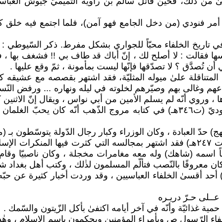
أدهىٰ من ذٰلك، فحين قاتل سالم بن راوية التّميميّ جيوش ال
أمر فنودي (من دخل الجامع فهو آمن)، فلما اجتمع فيه خلق کثی
ة الرّشيد بن المهدي بن المنصور(ت ١٩٣هـ) كما في تاريخ الخلفاء محبّاً للجواري بشكل
 أن تُصدَّق ؟ لا تصدّقها فإنّها ليست بمأمونة ، ثمّ وقع عليها .
م وغالى بهم وصيّرهم لخلوته في ليله ونهاره ... ورفض النّساء ا
 ، وروي أنّه لم يسلم الأمين من أبي نواس ، ويقال إنّ الاثنين 
أمّا الخليفة المعتصم بن الرشيد (ت ٢٢٧هـ) فقد ذكر المسعوديّ (ت٣٤٦هـ) في كتابه م
أمّا المتوكّل بن المعتصم بن الرّشيد بن المهدي بن المنصور (ت ٢٤٧هـ) فقد اشتهر بمجالسه
 المعتضد بن الموفق بن المتوكل بن المعتصم (ت٢٨٩هـ) أحد أقسىٰ الخلفاء العباسيين ، وق
عــلى حـرّ دريـره
 غذائيّة وأنّه في آخر أيامه اكتفىٰ بأكل الزّيتون والسّمك .
ء الرّسول ص وبأمراء المؤمنين ويحكمون باسم الاسلام ، وهٰذا هو