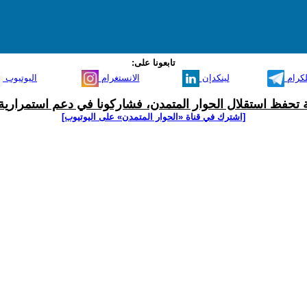
تابعونا على:
لكرام
لينكدإن
الانستغرام
اليوتيوب
ية تحفظ استقلال الحوار المتمدن، فشاركونا في دعم استمرارية 
[اشترك في قناة ‫«الحوار المتمدن» على اليوتيوب]