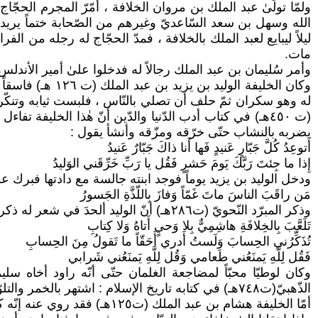
ولمّا تولّیٰ عبد الملك بن مروان الخلافة ، أمّرّ المجرم الحجّا
الله وسهل بن سعد السّاعديّ وغيرهم من الصّحابة ختماً يريد ب
ليلاً ليبایع لعبد الملك بالخلافة ، فمدّ الحجّاج له رجله من 
مات.
وأمر سُلیمان بن عبد الملك رجالاً له فدخلوا علىٰ أمیر الأند
وكان الخليفة ال
له وهو سكران ثمّ حلف أن تصلي بالنّاس ، فلبست ثيابه وتنك
(ت ٤٥٠هـ) في كتاب أدب الدّنيا والدّين أنّ هٰذا الخليفة 
يضربه بالنشاب حتّى خرّقه ومزّقه وأنشأ يقول :
أَتوعِدُ كُلَّ جَبّارٍ عَنيدٍ فَها أَنا ذاكَ جَبّارٌ عَنيدُ
إِذا ما جِئتَ رَبَّكَ يَومَ حَشرٍ فَقُل يا رَبِّ خَرِّقَني الوَليدُ
ودخل الوليد بن يزيد يوماً فوجد ابنته جالسة مع دادتها فبرك علي
مَن راقَبَ الناسَ ماتَ غَمّاً وَفازَ بِاللّذَّةِ الجَسورُ
وذكر المبرّد النّحويّ (ت٢٨٦هـ) أنّ الوليد ألحدَ في شعر له ذكر فيه النّبيّ ص وأنّ الوحي لم يأته عن ربّه ، ومن ذلك الشعر :
تَلَعَّبَ بِالخِلافَةِ هاشِمِيٌّ بِلا وَحيٍ أَتاهُ وَلا كِتابِ
تُذَكِّرُني الحِسابَ وَلَستُ أَدري أَحَقّاً ما تَقولُ مِنَ الحِسابِ
فَقُل لِلَّهِ يَمنَعُني طَعامي وَقُل لِلَّهِ يَمنَعُني شَرابي
الذّهبيّ(ت٧٤٨هـ) في كتابه تاريخ الإسلام : اشتهر بالخمر والتلوّط ، وبعد قتله، اعترف أخوه سليمان قائلاً : لقد راودني عن نفسي .
أمّا الخليفة هشام بن عبد الملك (ت١٢٥هـ) فقد روي عنه إنّه كان دائم الانتعاظ، وكان يقبض ثيابه من عظم قضيبه أمام النّاس.