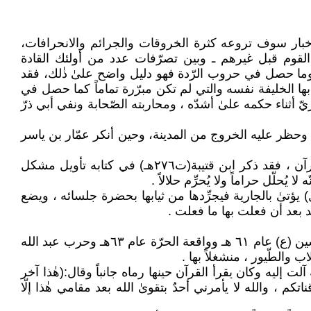
والأخبار سوف تروعه كثرة الخروقات والجرائم والانحرافات،
ة القوم قبل غيرهم ـ وبين تصرّفات عدد من أولئك القادة
(ص) وما حصل في حروب الرّدة فهو دليل واضح علىٰ ذٰلك، فقد
 بها الخليفة نفسه والتي لم تكن مبرّرة تماماً كما حصل في
أمّا الخليفة الثّانيّ عثمان بن عفّان (ت ٣٥هـ) فقد كان الفساد الإداريّ أثناء حكمه علىٰ أشدّه ، ومحاربته الصّحابة ونفي أبي ذرّ
 وحظر عليه الخروج من المدينة، وحين أنکر عمّار بن یاسر
وكان لضعف شخصيّة عثمان أثر سلبيّ في سياسة الدّولة الفتيّة آنذاك ، كما يروىٰ أنّ عثمان كان يقول بوجود خطأ في القرآن ، فقد ذكر ابن قتيبة(ت٢٧٦هـ) في كتابه تأويل مشكل
ُحلّل حراماً ولا يُحرِّم حلالاً .
ي رسائله : كان معاوية بن أبي سفيان (ت ٦٠هـ) (الخليفة الأمويّ الأوّل) يؤتىٰ بالجارية فيجرِّدها من ثيابها بحضرة جلسائه ، ويضع
يد بعد أن فعلت بها ما فعلت .
أمّا يزيد بن معاوية (ت٦٤هـ) فيكفي شاهداً علىٰ عدم التزامه بالمقرّرات الإسلاميّة ما اقترفه من جرائم كبرىٰ مثل قتل الحسين (ع) عام ٦١ هـ وواقعة الحرّة عام ٦٣هـ وحرب عبد الله
عبد الملك بن مروان (ت٨٦هـ) عندما وصله الخبر أنّ الخلافة آلت إليه وكان يقرأ القرآن حينها رماه جانباً وقال:(هٰذا آخر
كم ، والله لا يأمرني أحدٌ بتقوىٰ الله بعد مقامي هٰذا إلّا