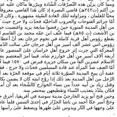
ومما كان يزيّن هذه التّصرّفات الشّاذة ويبرّرها ماكان عليه
محبّاً للغلمان ، ومزاولته لتلك العادة السّيئة مشهورة ، وكان ا
بقطع رؤوس أهل قرية كاملة في تخوم جرجان بعد أنْ أعطاهم ا
أربعة آلاف أسير من أهل خوارزم شاه، فيما أمرَ المعتصم بض
الاسلام عشرين ألفاً من سكان جزيرة قبرص في ١٥٧٠ فيما قُطعت رؤوس المئات منهم.
أمّا العنف ضدّ المرأة عند قادة المسلمين فحدّث ولا حرج ، فق
عقبة أن يبيح المدينة المنوّرة ثلاثة أيام في موقعة الحرّة ب
الرّجل من أهل المدينة بعد ذٰلك إذا زوّج ابنته كان لا يضمن بكا
وقتل زیاد بن أبيه عدداً من نساء الخوارج كالشّجاء بعد أن أمر 
فكان يتلذّذ بتعذيب النّساء وتقطيعهن بمحضر منه.
وحين فتح أبو يزيد الخارجيّ مدينة سوسة في أفریقیا، أحرق جنوده
وحجّ أمير عكا أحمد بن باشا الجزّار في إحدىٰ السنين فلما ع
علىٰ وجهها في النّار ويدوس علىٰ ظهرها ويضغط علىٰ رأسها حتّى 
.