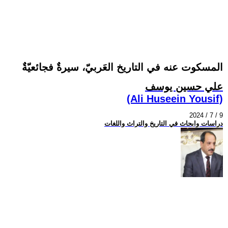
المسكوت عنه في التاريخ العَربيّ، سيرةٌ فجائعيّةٌ
علي حسين يوسف
(Ali Huseein Yousif)
2024 / 7 / 9
دراسات وابحاث في التاريخ والتراث واللغات