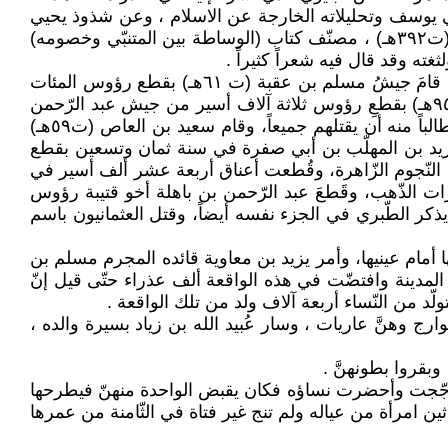
أبي يوسف وتحليلاته الخارجة عن الاسلام ، وعن شذوذ يحيي
بن أكثم (ت٢٤٢هـ) قاضي البصرة إذ كان هٰذا القاضي معروفاً بكثرة لواطه ، حتّى ضجّ الناس منه ، وكان القاضي الجرجانيّ (ت٣٩٢هـ) ، مصنّف كتاب (الوساطة بين المتنبّي وخصومه)
غته وقد قال فيه شعراً كثيراً .
أمّا جرائم الفتوحات والحروب الداخليّة فحدّث ولا حرج حيث كان عدد من قادة تلك الفتوحات والحروب مجرمين بامتياز فقد قامَ جيشُ مسلم بن عقبة (ت ٦١هـ) بقطع رؤوس المئات
من أهلِ المدينة المنورة حينَ رفضوا مبايعة يزيد واغتصبت حينها ألف عذراء كما يذكر الطبريّ في تاريخه، وقام الحجّاج (ت٩٥هـ) بقطعِ رؤوس ثلاثة آلاف أسير من جيش عبد الرّحمن
بن الأشعث (ت ٨٥هـ) فيما عنَّف ابن عمّه محمد بن القاسم الثّقفيّ حين سمع أنّه عفا عن عدد من الأسرىٰ في الباكستان طالباً منه أن يقتلهم جميعاً، وقام سعيد بن العاص (ت٥٩هـ)
يزيد بن المهلّب بن أبي صفرة في سنة ثمان وتسعين بقطع
من أهل جرجان حتّى سالت الدّماء في الوادي بحسب ما يذكر ابن تغري بردي (ت٨٧٤هـ) مؤلّف النّجوم الزّاهرة، وقُطعت أعناق أربعة عشر ألف أسير في
اسان علىٰ المنصور عام ١٥٠هـ كما يذكر ابن العماد الحنبلي (ت ١٠٨٩هـ) مؤلّف شذرات الذّهب، وقَطعَ عبد الرّحمن بن باهلة أخو قتيبة رؤوس
كر الطّبري في الجزء نفسه أيضاً، وقتل العثمانيون باسم
 أمام عينيها، وأمر يزيد بن معاوية قائده المجرم مسلم بن
 المدينة وافتضّت في هذه الواقعة ألف عذراء حتّى قيل إنّ
ولّد من النّساء أربعة آلاف ولد من تلك الواقعة .
وارج وهنَّ عاريات ، وسار عُبید الله بن زیاد بسيرة والده ،
بقروا بطونهنَّ .
ٰ تتأجّجت وأحضرت نساؤه فكان يقبض الواحدة منهنّ فيطرحها
ثين امرأة من عياله ولم تنج غیر فتاة في الثّامنة من عمرها