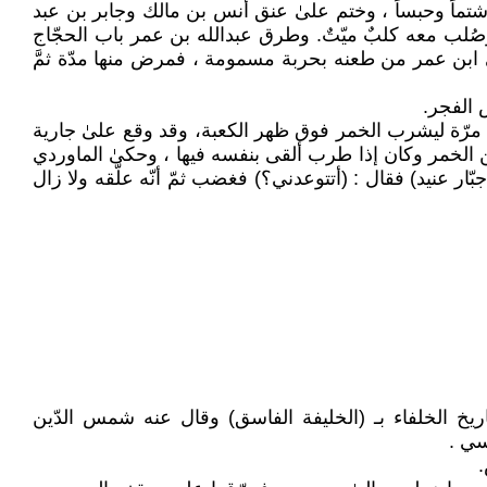
اً وشتماً وحبساً ، وختم علىٰ عنق أنس بن مالك وجابر بن عبد
 وصُلب معه کلبٌ ميّتٌ. وطرق عبدالله بن عمر باب الحجّاج
علیٰ ابن عمر من طعنه بحربة مسمومة ، فمرض منها مدّة ثمَّ
 الفجر.
ت الله ، فقد أراد الحجّ مرّة ليشرب الخمر فوق ظهر الكعبة، وقد وقع علىٰ جارية
الخمر وكان إذا طرب ألقى بنفسه فيها ، وحكىٰ الماوردي
جبّار عنيد) فقال‏ :‏ (أتتوعدني؟) فغضب ثمّ أنّه علّقه ولا زال
 حتّى أنّه راود أخاه سليمان عن نفسه ، وقد وصفه السّيوطيّ(ت٩١١هـ) في كتابه تاريخ الخلفاء بـ (الخليفة الفاسق) وقال عنه شمس الدّين