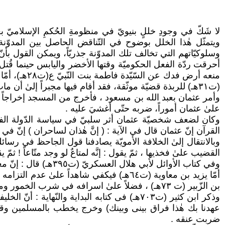
لا شَكّ في وجودِ خللٍ بنيويّ في منظومةِ الحُكمِ الإسلاميّ 
ويتمثّل هٰذا الخلل بوضوح في التّناقض الحاصل بين المدوّنة
وسلوكيّاتهم التي تخالف تلك المدوّنة جذريّاً، ويمكن القول بأ
أحرقت ردّة الفعل الحكوميّة وقتها الأخضر واليابس حينما قُتل
(ت٣١هـ) للربذة قضيّة موثّقة، فقد أقام فيها مجبراً إلىٰ أن مات مشرّداّ فقيراً غريباً.
وأمر عثمان بعبد الله بن مسعود ، فأخرج من المسجد إخراجاً ع
علىٰ عثمان أموراً، ضربه حتّى أغشيَ عليه .
القرآن إنّ عثمان قال في الآية : ( إنَّ هٰذان لساحران ) إنّ في الق
القضيب علىٰ فخذيها ، ثمّ يقول : إنَّه لمتاعٌ لو وجد متّاعاً ! 
وفي كتاب الأوائل لأبي هلال العسكريّ (ت٣٩٥هـ) قال : إنّ معاوية أوّل من اتّخذ الخصيان لخدمته وأوّل من عبثت به رعيته.
بن الزّبير (ت ٧٣هـ) ، فضلاً علىٰ اسرافه في شرب الخمور ومعاشرته للجواري بافراط ، وكان يزيد معروفاً بحبّه للقردة والكلاب والطّيور ، منشغلاً بها .
عهدنا بك هٰذا فراق بينى وبينك) وخرج يخطب بالمسلمين وقال : ألا
ضربت عنقه .