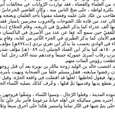
 عدد من العلماء والقضاة ، فقد تواردت الرّوايات عن مخالفات 
لصّاحب بن عبّاد علىٰ علمه وفضله مفتوناً بأحد الغلمان وبغنجه ولث
لأمان كما يذكر الطّبري في الجزء الثّاني من كتابه، وقام 
رؤوس اثني عشر ألف أسير 
المعركة التي جرت إثر خروج أهلِ خر
ربِ رقاب أسرىٰ عموريّة جميعاً وعددهم ستة آلاف رجل كما يذ
د اغتصب خالد بن الوليد زوجة مالك بن نويرة بعد أن قتل زوجها
عد أن رفضوا مبايعته، فقتل مسلم خلقاً من الصحابة ونهبت بأمره
رتها، فيقول لخاطبها : لعلّها قد افتضّت في واقعة الحرّة، وقيل ت
بقطع يدیها وقدميها ثمَّ قتلها ، وعُرف كذٰلك بصلبه النّساء الخ
 المدينة ، وقتلوا الرّجال ، وسبوا النّساء ، وشقّوا فروجهن ، و
اد أخبره بعض مماليكه عن أهله خيانةً مزعومةً فأمر بنار حتّى
يتمّ شيها في النّار تماماً واستمر هٰكذا حتّى أحرق سبعاً وثلا