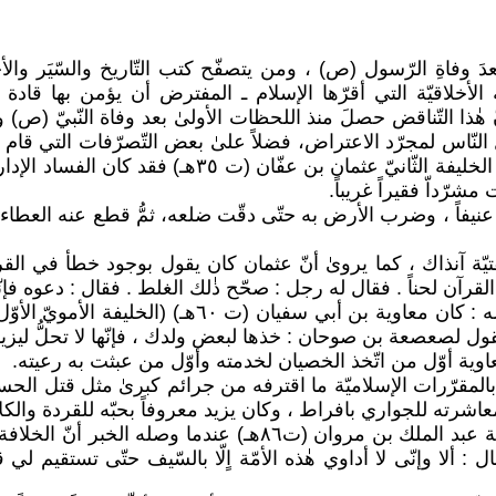
بعدَ وفاةِ الرّسول (ص) ، ومن يتصفّح كتب التّاريخ والسّيَر 
 الأخلاقيّة التي أقرّها الإسلام ـ المفترض أن يؤمن بها قاد
نّ هٰذا التّناقض حصلَ منذ اللحظات الأولىٰ بعد وفاة النّبيّ 
 النّاس لمجرّد الاعتراض، فضلاً علىٰ بعض التّصرّفات التي قام
منعه أرض فدك عن السّيّدة فاطمة بنت النّبيّ ع(ت٢٨هـ)، 
نيفاً ، وضرب الأرض به حتّى دقّت ضلعه، ثمُّ قطع عنه العطاء
رآن لحناً . فقال له رجل : صحّح ذٰلك الغلط . فقال : دعوه فإنّه لا ي
وبالانتقال إلىٰ الخلافة الأمويّة يصادفنا قول الجاحظ ف
ثمّ يقول لصعصعة بن صوحان : خذها لبعض ولدك ، فإنّها لا تحلُّ ليز
وذكر ابن كثير (ت٧٠٣هـ) فى كتابه البداية والنّهاية : أنّ الخليفة 
 وإنّى لا أداوي هٰذه الأمّة اٍلّا بالسّيف حتّى تستقيم لي قنات