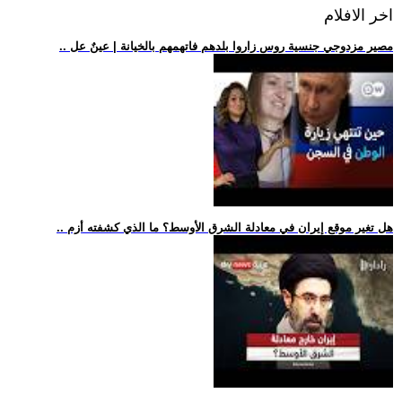
اخر الافلام
.. مصير مزدوجي جنسية روس زاروا بلدهم فاتهمهم بالخيانة | عينٌ عل
.. هل تغير موقع إيران في معادلة الشرق الأوسط؟ ما الذي كشفته أزم