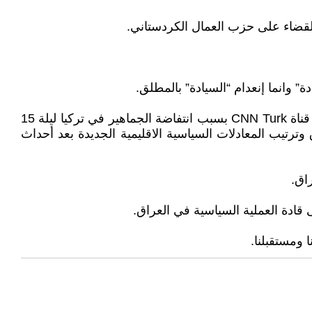
قضاء على حزب العمال الكردستاني.
 وانما إنعدام “السيادة” بالمطلق.
أردوغان (الذي كان يوما من الايام يبث تصريحاته مثل البلوگرات بالبث المباشر على الهاتف من خلال تطبيق Facetime عبر قناة CNN Turk بسبب انتفاضة الجماهير في تركيا ليلة 15
عراق وترتيب المعادلات السياسية الاقليمية الجديدة بعد أحداث
اق.
ادة العملية السياسية في العراق.
 ومستقبلنا.