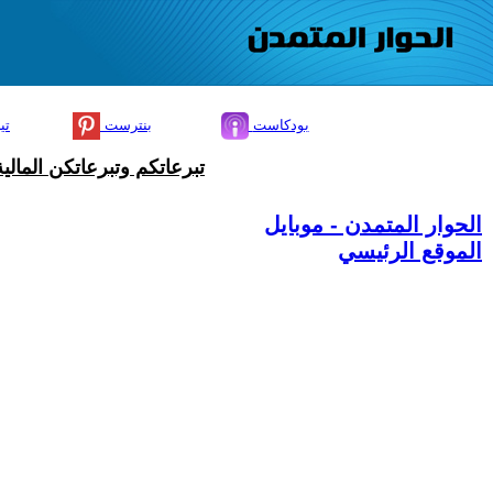
بودكاست
بنترست
تي
تبرعاتكم وتبرعاتكن المال
الحوار المتمدن - موبايل
الموقع الرئيسي