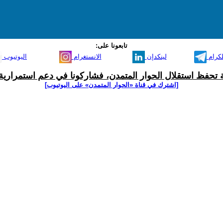
تابعونا على:
لكرام
لينكدإن
الانستغرام
اليوتيوب
ية تحفظ استقلال الحوار المتمدن، فشاركونا في دعم استمرارية 
[اشترك في قناة ‫«الحوار المتمدن» على اليوتيوب]