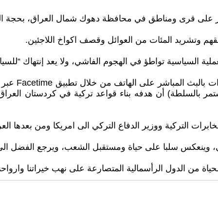
بير على قرى ومناطق في محافظة دهوك شمال العراق، بحجة ال
هم وتشريد المئات من العوائل وقصف اكواخ اللاجئين.
ة السياسية تواطؤ في الهجوم الفاشي، ولا يعد إنتهاك “للسيادة”
فاضة لما استمر بالسلطة) أن هدفه بناء قواعد تركية في كردستان ال
ابرات التركية ووزير الدفاع التركي الى امريكا ومن بعدها العر
ي، وينعكس سلبا على حياة ومستقبل الشعب، ويرجع الفضل الى ق
الحياة من الدول الرأسمالية المتصارعة على نهب خيراتنا وارواحنا