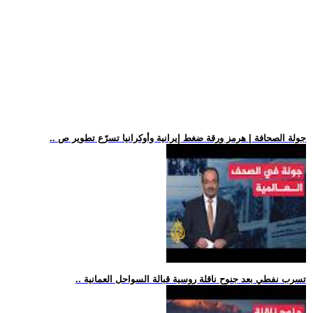
.. جولة الصحافة | هرمز ورقة ضغط إيرانية وأوكرانيا تسرّع تطوير ص
.. تسرب نفطي بعد جنوح ناقلة روسية قبالة السواحل العمانية