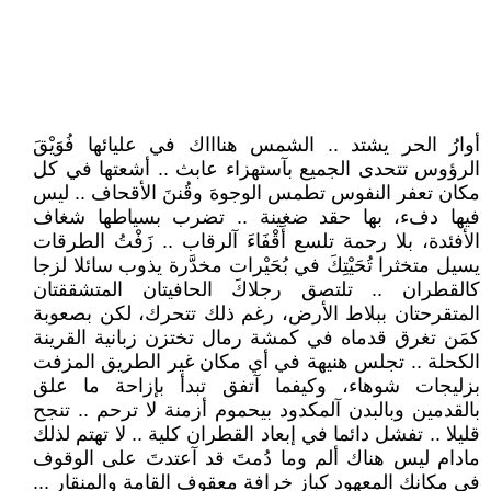
أوارُ الحر يشتد .. الشمس هناااك في عليائها فُوَيْقَ
الرؤوس تتحدى الجميع بآستهزاء عابث .. أشعتها في كل
مكان تعفر النفوس تطمس الوجوهَ وقُننَ الأقحاف .. ليس
فيها دفء، بها حقد ضغينة .. تضرب بسياطها شغاف
الأفئدة، بلا رحمة تلسع أَقْفَاءَ آلرقاب .. زَفْتُ الطرقات
يسيل متخثرا تُحَيْتِكَ في بُحَيْرات مخدَّرة يذوب سائلا لزجا
كالقطران .. تلتصق رجلاكَ الحافيتان المتشققتان
المتقرحتان ببلاط الأرض، رغم ذلك تتحرك، لكن بصعوبة
كمَن تغرق قدماه في كمشة رمال تختزن زبانية القرينة
الكحلة .. تجلس هنيهة في أي مكان غير الطريق المزفت
بزليجات شوهاء، وكيفما آتفق تبدأ بإزاحة ما علق
بالقدمين وبالبدن آلمكدود بيحموم أزمنة لا ترحم .. تنجح
قليلا .. تفشل دائما في إبعاد القطران كلية .. لا تهتم لذلك
مادام ليس هناك ألم وما دُمتَ قد آعتدتَ على الوقوف
في مكانك المعهود كباز خرافة معقوف القامة والمنقار ...