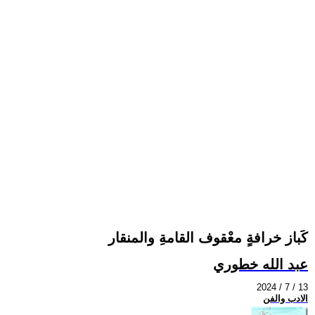
كَباز خرافةٍ معْقوف القامةِ والمنقار
عبد الله خطوري
2024 / 7 / 13
الادب والفن