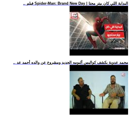
.. فيلم Spider-Man: Brand New Day | البداية اللي كان بيتر محتا
.. محمد عدوية يكشف كواليس ألبومه الجديد ومشروع عن والده أحمد عد