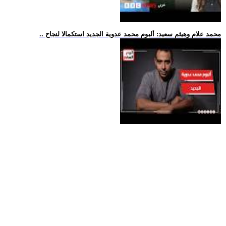
.. محمد علام وهيثم سعيد: ألبوم محمد عدوية الجديد استكمالا لنجاح