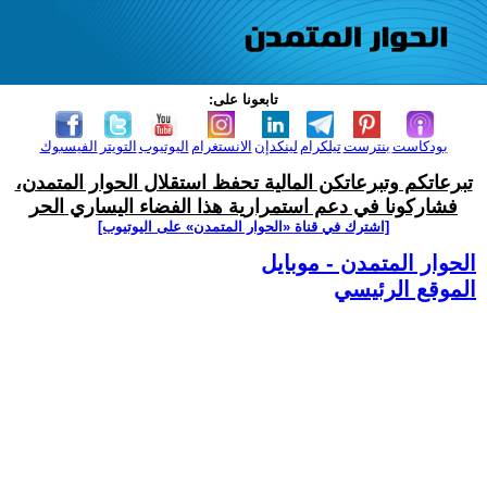
تابعونا على:
بودكاست
بنترست
تيلكرام
لينكدإن
الانستغرام
اليوتيوب
التويتر
الفيسبوك
تبرعاتكم وتبرعاتكن المالية تحفظ استقلال الحوار المتمدن،
فشاركونا في دعم استمرارية هذا الفضاء اليساري الحر
[اشترك في قناة ‫«الحوار المتمدن» على اليوتيوب]
الحوار المتمدن - موبايل
الموقع الرئيسي