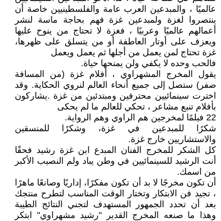
عالميًا ، والمبدعين العرب عامة والفلسطينيين خاصة أن
ينتصروا لغزة ولمبدعين غزة فهم بحاجة ماسة لنشر
أعمالهم عالميًا وعربيًا ، فغزة لا تحتاج من ينوح عليها
ويعزف على أوتار العاطفة أو من يتسلق على ظهرها،
غزة تحتاج لمن يعمل من أجلها ثم يعمل ويعمل
فالحب وحده لا يكفي ولن يمنحها حياة.
يقول المخرج المشهراوي ، أفلام غزة (من المسافة
صفر) ستصل إلى جميع أنحاء العالم لنروي الحكاية. وقد
اخترت سينمائيين محترفين ومبتدئين من غزة .يشاركون
بأفلام تنبع مشاعر ، تحكي للعالم ما لم يحكى
22 فيلمًا لمخرجين هم الراوي وهم الرواية.
شكرًا للمبدعين في غزة، وشكرًا للمنسقين
والاستشاريين خارج غزة.
كل الشكر للمخرج الفنان المبدع ابن غزة رشيد فحقًا
أنت الرشيد للسينمائيين في وطن يباد ولم النصيب الأكبر
من اسمك.
أن تكون مخرجًا لا بد أن تكون مفكرًا، إداريًا وصانعًا ماهرًا
، تجيد فن الابتكار وتختار الوقت المناسب لتطرح منتجك
بعد أن تحدد الجمهور المستهدف لتجني النتائج الطيبة
وهذا ما صنعه المخرج القدير "رشيد مشهراوي" ابتكر