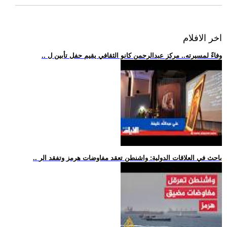
اخر الافلام
.. وفاءً لمسيرته.. مركز عبدالرحمن كانو الثقافي يقيم حفل تأبين ل
.. باحث في العلاقات الدولية: واشنطن تعقد مفاوضات هرمز وتفقد الر