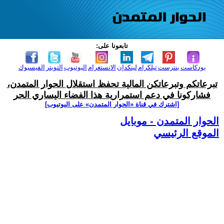
تابعونا على:
بودكاست
بنترست
تيلكرام
لينكدإن
الانستغرام
اليوتيوب
التويتر
الفيسبوك
تبرعاتكم وتبرعاتكن المالية تحفظ استقلال الحوار المتمدن،
فشاركونا في دعم استمرارية هذا الفضاء اليساري الحر
[اشترك في قناة ‫«الحوار المتمدن» على اليوتيوب]
الحوار المتمدن - موبايل
الموقع الرئيسي