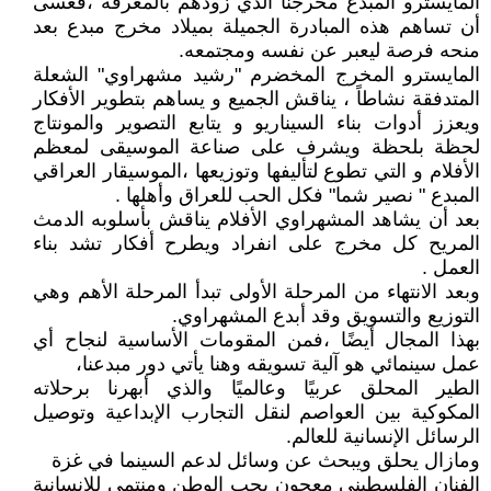
المايسترو المبدع مخرجنا الذي زودهم بالمعرفة ،فعسى
أن تساهم هذه المبادرة الجميلة بميلاد مخرج مبدع بعد
منحه فرصة ليعبر عن نفسه ومجتمعه.
المايسترو المخرج المخضرم "رشيد مشهراوي" الشعلة
المتدفقة نشاطاً ، يناقش الجميع و يساهم بتطوير الأفكار
ويعزز أدوات بناء السيناريو و يتابع التصوير والمونتاج
لحظة بلحظة ويشرف على صناعة الموسيقى لمعظم
الأفلام و التي تطوع لتأليفها وتوزيعها ،الموسيقار العراقي
المبدع " نصير شما" فكل الحب للعراق وأهلها .
بعد أن يشاهد المشهراوي الأفلام يناقش بأسلوبه الدمث
المريح كل مخرج على انفراد ويطرح أفكار تشد بناء
العمل .
وبعد الانتهاء من المرحلة الأولى تبدأ المرحلة الأهم وهي
التوزيع والتسويق وقد أبدع المشهراوي.
بهذا المجال أيضًا ،فمن المقومات الأساسية لنجاح أي
عمل سينمائي هو آلية تسويقه وهنا يأتي دور مبدعنا،
الطير المحلق عربيًا وعالميًا والذي أبهرنا برحلاته
المكوكية بين العواصم لنقل التجارب الإبداعية وتوصيل
الرسائل الإنسانية للعالم.
ومازال يحلق ويبحث عن وسائل لدعم السينما في غزة
الفنان الفلسطيني معجون بحب الوطن ومنتمي للإنسانية