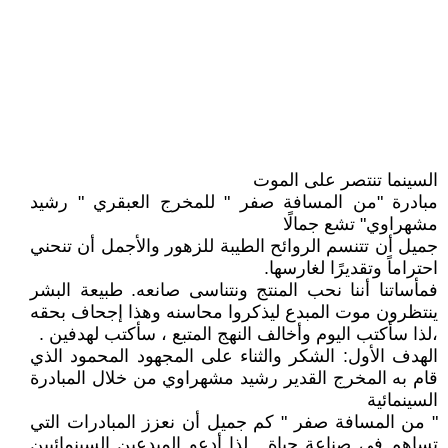
السينما تنتصر على الموت
مبادرة "من المسافة صفر " للمخرج العبقري " رشيد
مشهراوي" تشع جمالًا
جميل أن تتنسم الروائح الطيبة للزهور والأجمل أن تنحني
احتراماً وتقديرًا لغارسها.
فمأساتنا أننا نحب المنتج ونتناسى صانعه. طبيعة البشر
ينتظرون موت المبدع ليذكروا محاسنه وهذا إجحاف بحقه
،لذا سأكتب اليوم وأخالف النهج المتبع ، سأكتب لهدفين .
الهدف الأول: الشكر والثناء على المجهود المحمود الذي
قام به المخرج القدير رشيد مشهراوي من خلال المبادرة
السينمائية
" من المسافة صفر " كم جميل أن نعزز المبادرات التي
تساهم في صناعة حياة . لذا أدعو المبدعين السينمائيين