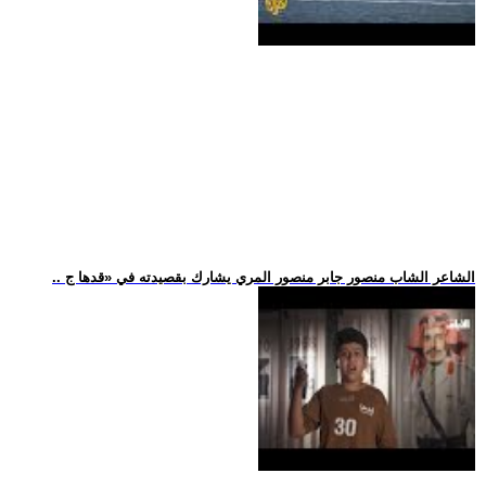
.. الشاعر الشاب منصور جابر منصور المري يشارك بقصيدته في «قدها ج