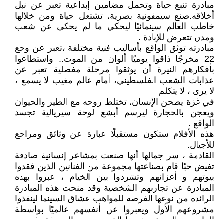
مبادرة تنبع حياة وتحمل مضامين إبداعية تعبر عن نبل
أخلاقه.صنع سيمفونية بصرية، تشتعل حياة ومن خلالها
خاطب العالم سينمائيًا ليحكي ما لم يحكى عن شعب
ومدن تتعرض للإبادة .
مبادرته توثق الواقع بأساليب فنية مختلفة ،تعبر عن وجع
22 مخرجًا ذاقوا يوميًا ألوان من الموت.. واستطاعوا
بأفكارهم النيرة أن يوثقوا مرحلة مفصلية تعبر عن
عذابات الشعب الفلسطيني، أمام عالم مغيب لا يسمع ،
لا يرى ، لا يتكلم
في غزة يطحن الإنسان، تختلط روحه مع الطير والحيوان
ويعجن بالحجارة ليرسم أبشع لوحة سيريالية تجسد
الواقع .
هذه الأفلام ستكون مستقبلًا عبارة عن وثائق ومراجع
للأجيال.
القادمة ، سر جمالها أنها صنعت بمشاعر إنسانية صادقة
تفيض حبًا قام بصناعتها مجموعة من الفنانين الذين فقدوا
بيوتهم و أعزائهم وتشردوا بين الخيام ، عبروا بهذه
المبادرة عن تجاربهم الشخصية وقد منحت هذه المبادرة
الرائدة من نوعها الفرصة للمواهب عشاق السينما لينفذوا
مشروعهم الأول ويعبروا عن أنفسهم عالميًا بواسطة