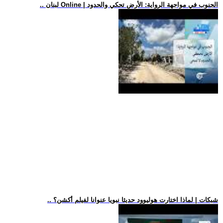
.. لبنان Online | الجنوب في مواجهة الرواية: الأرض تحكي والحدود
.. شبكات | لماذا اختارت هوليوود حديثا نبويا عنوانا لفيلم أكشن؟