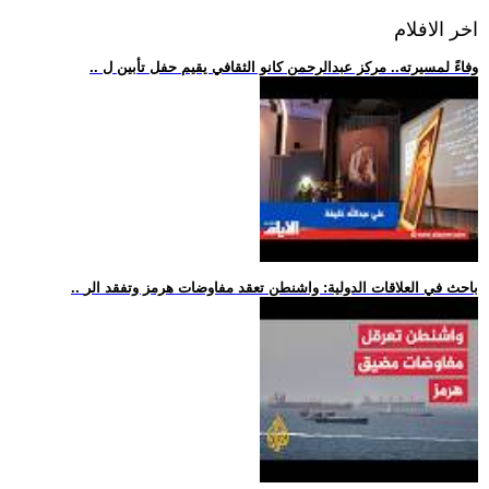
اخر الافلام
.. وفاءً لمسيرته.. مركز عبدالرحمن كانو الثقافي يقيم حفل تأبين ل
.. باحث في العلاقات الدولية: واشنطن تعقد مفاوضات هرمز وتفقد الر