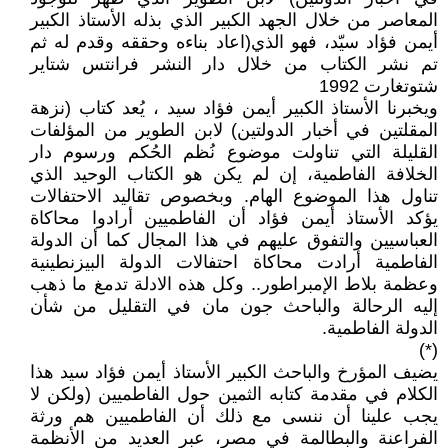
المعاصر من خلال الجهد الكبير الذي بذله الأستاذ الكبير
أيمن فؤاد سيّد، فهو الذي(اعاد بناءه وحققه وقدم له ثم
تم نشر الكتاب من خلال دار النشر فرانتس شتاير
شتوتغارت 1992
ويخبرنا الأستاذ الكبير أيمن فؤاد سيد ، يُعد كتاب (نزهة
المقلتين في أخبار الدولتين) لابن الطوير من المؤلفات
القليلة التي تناولت موضوع نُظم الحُكم ورسوم دار
الخلافة الفاطمية، إن لم يكن هو الكتاب الوحيد الذي
تناول هذا الموضوع الهام. وبخصوص تقاليد الاحتفالات
يؤكد الأستاذ أيمن فؤاد أن الفاطميين أرادوا محاكاة
العباسيين والتفوق عليهم في هذا المجال كما أن الدولة
الفاطمية أرادت محاكاة احتفالات الدولة البيزنطينية
وعظمة بلاط الإمبراطور.. وكل هذه الادلة تدمغ ما ذهب
إليه الرحالة والباحث جون مان في التقليل من شأن
الدولة الفاطمية.
(*)
يضيف المؤرخ والباحث الكبير الأستاذ أيمن فؤاد سيد هذا
الكلام في مقدمة كتابه الثمين حول الفاطميين (ولكن لا
يجب علينا أن ننسى مع ذلك أن الفاطميين هم ورثة
الفراعنة والبطالمة في مصر، عبر العديد من الأنظمة