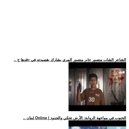
.. الشاعر الشاب منصور جابر منصور المري يشارك بقصيدته في «قدها ج
.. لبنان Online | الجنوب في مواجهة الرواية: الأرض تحكي والحدود