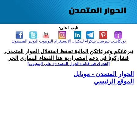
تابعونا على:
بودكاست
بنترست
تيلكرام
لينكدإن
الانستغرام
اليوتيوب
التويتر
الفيسبوك
تبرعاتكم وتبرعاتكن المالية تحفظ استقلال الحوار المتمدن،
فشاركونا في دعم استمرارية هذا الفضاء اليساري الحر
[اشترك في قناة ‫«الحوار المتمدن» على اليوتيوب]
الحوار المتمدن - موبايل
الموقع الرئيسي