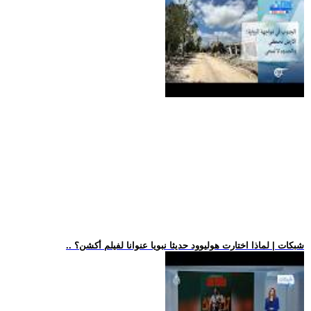
.. شبكات | لماذا اختارت هوليوود حديثا نبويا عنوانا لفيلم أكشن؟