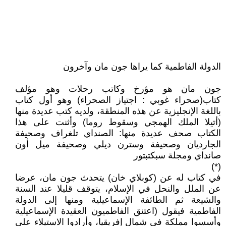
الدولة الفاطمية كما يراها جون مان وآخرون
جون مان هو مؤرخ وكاتب رحلات وهو مؤلف
كتاب(صحراء غوبي : اجتياز الصحراء) وهو أول كتاب
باللغة الإنجليزية عن هذه المنطقة، ولديه كتب عديدة منها
(أتيلا الملك الهمجي وسقوط روما) وأثنت على هذا
الكتاب صحف عديدة منها: الصنداي تلغراف وصحيفة
الجارديان وصحيفة وسترن ديلي وصحيفة ميل أون
صانداي ومجلة سبكتبتور
(*)
في كتاب له عن (كوبلاي خان) يتحدث جون مان، عرضا
عن الملل والنحل في الإسلام، يتوقف قليلا عند السنة
والشيعة ثم الطائفة الإسماعيلية ومنها إلى الدولة
الفاطمية فيقول (اعتنق الفاطميون العقيدة الإسماعيلية
وأسسوا مملكة في شمال إفريقيا، وأرادوا الاستيلاء على