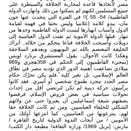
مصر لاّتخاذها قاعدة لمحاربة الخلافة والسيطرة على
جميع المسلمين لكنهم لم يتمكنوا من ذلك وانهارت الدولة
الفاطمية/ 54- 55 )!! في الفترة التي يتحدث عنها جون
مان، يبدو كلامه إعلاميا وليس بحثيا في فهمه لقيامة
الدول وأسباب انهيارها ليست الدولة الفاطمية وحدها من
تنهار .قبلها الدولة الأموية ثم تفتت الدول العباسية إلى
دويلات وأصبحت الخلافة قناعا يتحكم من خلاله ِ أتراك
الخليفة المعتصم بالله ثم البويهيون وبعدهم السلاجقة
وهكذا كانت الأحوال.. يقول المستشرق برنارد لويس
(بمجيء الفاطميون إلى الحكم في 358هجري و969
ميلادي تضاعفت أهمية الدور الذي تؤديه مصر في نطاق
العالم الإسلامي، بل تغير كلية ً.فلم يكن تحرُك حكام
مصر الجدد مجرد طموح شخصي أو أسري. فقد كانوا
يرأسون حركة دينية لم تكن لترتضي أقل من إحداث
تحولات سياسية في بعض فروض الإسلام، فرفضوا
بصفتهم شيعة إسماعيليين أن يعبروا حتى عن ولائهم
الشكلي للخلفاء العباسيين, ومن ثم كانت الخلافة حقا
لهم، ينتزعونها من العباسيين، كما انتزعها أولئك من
الأمويين / من أبحاث الندوة الدولية لتاريخ القاهرة /
مارس- إبريل 1969/ وزارة الثقافة/ مطبعة دار الكتب/