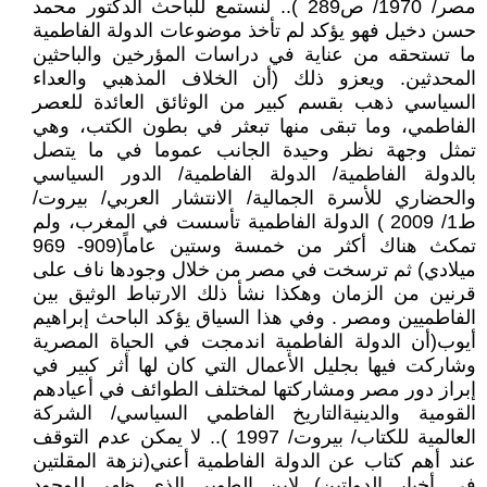
مصر/ 1970/ ص289 ).. لنستمع للباحث الدكتور محمد
حسن دخيل فهو يؤكد لم تأخذ موضوعات الدولة الفاطمية
ما تستحقه من عناية في دراسات المؤرخين والباحثين
المحدثين. ويعزو ذلك (أن الخلاف المذهبي والعداء
السياسي ذهب بقسم كبير من الوثائق العائدة للعصر
الفاطمي، وما تبقى منها تبعثر في بطون الكتب، وهي
تمثل وجهة نظر وحيدة الجانب عموما في ما يتصل
بالدولة الفاطمية/ الدولة الفاطمية/ الدور السياسي
والحضاري للأسرة الجمالية/ الانتشار العربي/ بيروت/
ط1/ 2009 ) الدولة الفاطمية تأسست في المغرب، ولم
تمكث هناك أكثر من خمسة وستين عاماً(909- 969
ميلادي) ثم ترسخت في مصر من خلال وجودها ناف على
قرنين من الزمان وهكذا نشأ ذلك الارتباط الوثيق بين
الفاطميين ومصر . وفي هذا السياق يؤكد الباحث إبراهيم
أيوب(أن الدولة الفاطمية اندمجت في الحياة المصرية
وشاركت فيها بجليل الأعمال التي كان لها أثر كبير في
إبراز دور مصر ومشاركتها لمختلف الطوائف في أعيادهم
القومية والدينيةالتاريخ الفاطمي السياسي/ الشركة
العالمية للكتاب/ بيروت/ 1997 ).. لا يمكن عدم التوقف
عند أهم كتاب عن الدولة الفاطمية أعني(نزهة المقلتين
في أخبار الدولتين) لابن الطوير الذي ظهر للوجود