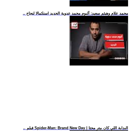
.. محمد علام وهيثم سعيد: ألبوم محمد عدوية الجديد استكمالا لنجاح
.. فيلم Spider-Man: Brand New Day | البداية اللي كان بيتر محتا