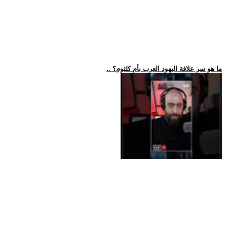
.. ما هو سر علاقة اليهود العرب بأم كلثوم؟