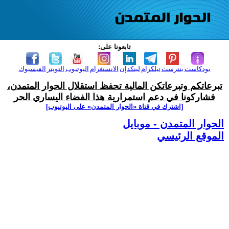
تابعونا على:
بودكاست
بنترست
تيلكرام
لينكدإن
الانستغرام
اليوتيوب
التويتر
الفيسبوك
تبرعاتكم وتبرعاتكن المالية تحفظ استقلال الحوار المتمدن،
فشاركونا في دعم استمرارية هذا الفضاء اليساري الحر
[اشترك في قناة ‫«الحوار المتمدن» على اليوتيوب]
الحوار المتمدن - موبايل
الموقع الرئيسي