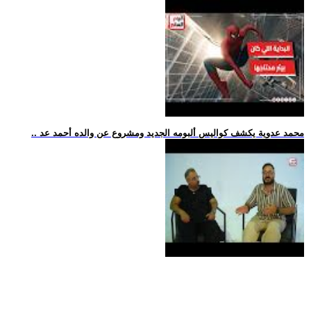
.. محمد عدوية يكشف كواليس ألبومه الجديد ومشروع عن والده أحمد عد