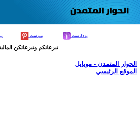
بودكاست
بنترست
تي
تبرعاتكم وتبرعاتكن المال
الحوار المتمدن - موبايل
الموقع الرئيسي