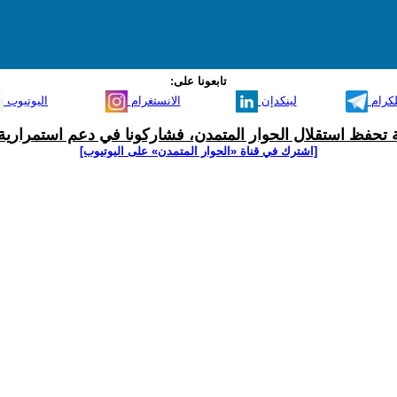
تابعونا على:
لكرام
لينكدإن
الانستغرام
اليوتيوب
ية تحفظ استقلال الحوار المتمدن، فشاركونا في دعم استمرارية 
[اشترك في قناة ‫«الحوار المتمدن» على اليوتيوب]