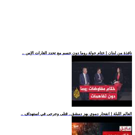
.. نافذة من لبنان | ختام جولة روما دون حسم مع تجدد الغارات الإس
.. العالم الليلة | انفجار دموي يهز دمشق.. قتلى وجرحى في استهداف