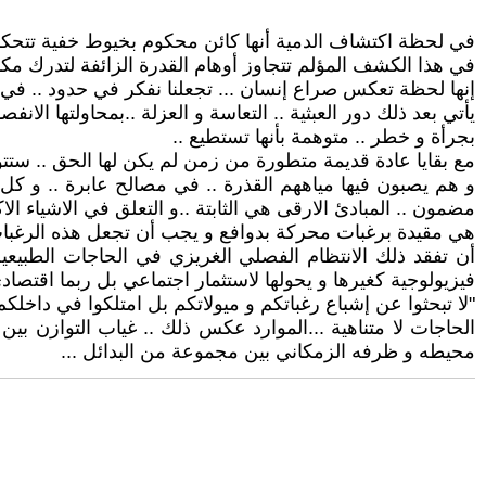
في لحظة اكتشاف الدمية أنها كائن محكوم بخيوط خفية تتحكم 
في هذا الكشف المؤلم تتجاوز أوهام القدرة الزائفة لتدرك مكانت
إنها لحظة تعكس صراع إنسان ... تجعلنا نفكر في حدود .. في ع
يأتي بعد ذلك دور العبثية .. التعاسة و العزلة ..بمحاولتها الانفص
بجرأة و خطر .. متوهمة بأنها تستطيع ..
مع بقايا عادة قديمة متطورة من زمن لم يكن لها الحق .. 
و هم يصبون فيها مياههم القذرة .. في مصالح عابرة .. و كل ت
مضمون .. المبادئ الارقى هي الثابتة ..و التعلق في الاشياء الا
هي مقيدة برغبات محركة بدوافع و يجب أن تجعل هذه الرغبات 
أن تفقد ذلك الانتظام الفصلي الغريزي في الحاجات الطبيعي
فيزيولوجية كغيرها و يحولها لاستثمار اجتماعي بل ربما اقتصادي 
"لا تبحثوا عن إشباع رغباتكم و ميولاتكم بل امتلكوا في داخلكم
الحاجات لا متناهية ...الموارد عكس ذلك .. غياب التوازن بين ا
محيطه و ظرفه الزمكاني بين مجموعة من البدائل ...