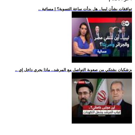
.. توافقات بشأن ليبيا.. هل بدأت ساعة التسوية؟ | مسائية
.. بزشكيان يشتكي من صعوبة التواصل مع المرشد.. ماذا يجري داخل إي