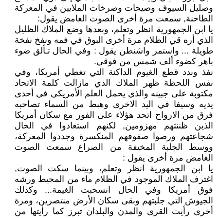
وصليل السيوف وصيحات وصرخات الملايين في المعركة
الطاحنة, سمعت مرة أخرى الصوت الغامض يقول:
يا ابن الجمهورية انظر وتعلم، وبعدها وضع الملاك الظليل
الذي أره قي الظلام مرة أخرى البوق في فمه ونفخ نفخة
طويلة ... واستمر واشنطن يقول : وفي الحال تـألق ضوء
باهر كضوء ألف شمس من فوقي.
نفذ وبدد قطع الغيوم الداكنة التي تغطي أمريكا، وفي
نفس اللحظة ظهر الملاك الذي مازالت كلمة الاتحاد
مكتوبة على جبينه والذي يحمل العلم الأمريكي في أحدى
يديه وسيفا في اليد الاخرى وهبط من السماء تصاحبه
فرق من الارواح اتحد هؤلاء على الفور مع سكان أمريكا
الذين ظننتهم مهزومين, لكنهم استعادوا في الحال
شجاعتهم ورصوا صفوفهم المنكسرة وجددوا المعركة،
ووسط الجلبة المخيفة من الصراع سمعت الصوت
الغامض مرة أخرى يقول :
يا ابن الجمهورية انظر وتعلم، وبينما سكت الصوت,
اغترف الملاك الموجود في الظلام ماء من المحيط ورشه
فوق أمريكا وفي الحال انسحبت الغيمة... وكذلك
الجيوش التي جلبتهم وبقى سكان الأرض منتصرين، ومرة
أخرى رأيت القرى والمدن والبلدان تبرز كما رأيتها من