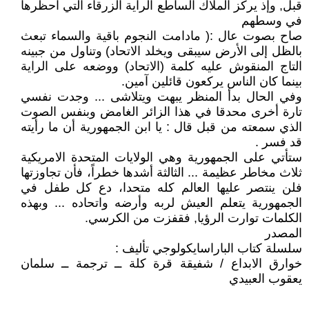
قبل, وإذ يركز الملاك الساطع الراية الزرقاء التي احظرها
في وسطهم
صاح بصوت عال :( مادامت النجوم باقية والسماء تبعث
بالظل إلى الأرض سيبقى ويخلد الاتحاد) وتناول من جبينه
التاج المنقوش عليه كلمة (الاتحاد) ووضعه على الراية
بينما كان الناس يركعون قائلين آمين.
وفي الحال بدأ المنظر يبهت ويتلاشى ... وجدت نفسي
تارة أخرى محدقا في هذا الزائر الغامض وبنفس الصوت
الذي سمعته من قبل قال : يا ابن الجمهورية أن ما رأيته
قد فسر .
ستأتي على الجمهورية وهي الولايات المتحدة الامريكية
ثلاث مخاطر عظيمة ... الثالثة أشدها خطراً، فأن تجاوزتها
فلن ينتصر عليها العالم كله متحدا، دع كل طفل في
الجمهورية يتعلم العيش لربه وأرضه واتحاده ... وبهذه
الكلمات توارت الرؤيا, فقفزت من الكرسي.
المصدر
سلسلة كتاب الباراسايكولوجي تأليف :
خوارق الابداع / شفيقة قرة كلة ــ ترجمة ــ سلمان
يعقوب العبيدي