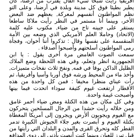
أفريقيا رأيت شبحا سيء الفال يقترب من أرضنا، كان
يطير بطيئا فوق كل مدينة وبلدة في أرضنا، وعلى التو
نظم المواطنون أنفسهم لمعركة, بعظهم ضد البعض
الأخر، وبينما أنا مستمر في النظر رأيت ملاكا ساطعا
يستقر على جبينه تاج من ضياء, مكتوب عليه كلمة
(الاتحاد) وحاملا العلم الأمريكي الذي وضعه بين الأمة
المنقسمة على نفسها وقال : تذكروا أننا أخوان، وفجأة
رمى المواطنون أسلحتهم وأصبحوا أصدقاء .
سمعت الصوت الغامض مرة أخرى يقول : يا ابن
الجمهورية انظر وتعلم، وفي هذه اللحظة وضع الملاك
الظليل الداكن بوقا في فمه, ونفخ ثلاث نفخات متميزات,
وأخذ ماء من المحيط ورشه فوق أوربا وأسيا وأفريقيا، ثم
رأت عيناي منظرا مخيفا : فمن كل واحدة من هذه
الأقطار ارتفعت غيوم كثيفة سوداء اتحدت فيما بينها
وأصبحت غيمة واحدة.
وفي كل مكان من هذه الكتلة ومض ضياء أحمر غامق
ومن خلاله رأيت حشدا من الرجال المسلحين يتحركون
مع الغيوم ويجوبون ألأرض ويجرون إلى أمريكا المغطاة
بكتلة الغيوم و أبصرت بغير جلاء الجيوش الكبيرة تدمر
القطر كله وتحرق القرى والمدن و البلدان التي رأيتها من
قبل تبرز للعيان وبينما كنت أنصت بأذني إلى دوي المدافع