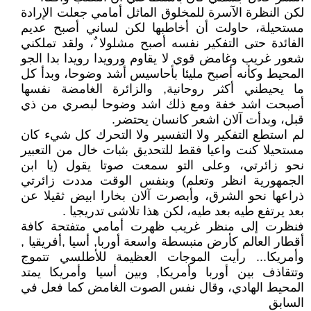
لكن النظرة الآسرة للمخلوق الماثل أمامي جعلت الإرادة
مستحيلة، حاولت أن أخاطبها لكن لساني أصبح عديم
الفائدة حتى التفكير نفسه أصبح مشلولا ٌ، ولقد تملكني
شعور غريب وغامض قوي لا يقاوم ورويدا رويدا بدا الجو
المحيط وكأنه أصبح مليئا بأحاسيس أشد وضوحا، وبدأ كل
ما يحيطني أكثر روحانية, والزائرة الغامضة نفسها
أصبحت اشد خفة ومع ذلك اشد وضوحا لبصري من ذي
قبل، وبدأت آلان اشعر كانسان يحتضر.
لم استطع التفكير ولا التفسير ولا التحرك كل شيء كان
مستحيلا كنت واعيا فقط للتحديق بثبات خال من التعبير
نحو زائرتي، وعلى التو سمعت صوتا يقول (يا ابن
الجمهورية انظر وتعلم) وبنفس الوقت مددت زائرتي
ذراعها نحو الشرق، وأبصرت آلان بخارا ابيض ثقيلا عن
بعد يرتفع طيه بعد طيه، لكن هذا تلاشى تدريجيا .
فنظرت إلى منظر غريب ظهرت أمامي متفتحة كافة
أقطار العالم كأرض منبسطة واسعة أوربا, أسيا ,أفريقيا ,
وأمريكا... رأيت الموجات العظيمة للأطلسي تتموج
وتتقاذف بين أوربا وأمريكا, وبين أسيا وأمريكا يمتد
المحيط الهادي، وقال نفس الصوت الغامض كما فعل في
السابق