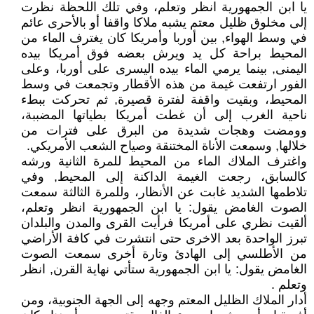
يا ابن الجمهورية انظر وتعلم، وفي تلك اللحظة نظرت
إلى مخلوق ظليل معتم يشبه ملاكا واقفا أو بالأحرى عائم
في وسط الهواء, بين أوربا وأمريكا كان يغترف الماء من
المحيط براحة كل يد ويرش بعضه فوق أمريكا بيده
اليمنى, بينما يرمي الماء بيده اليسرى على أوربا، وعلى
الفور ارتفعت غيمة من هذه الأقطار وتجمعت في وسط
المحيط، وبقيت واقفة لفترة قصيرة, ثم تحركت ببطء
ناحية الغرب إلى أن غطت أمريكا بطياتها المضببة،
وومضت وهجات شديدة من البرق على فترات من
خلالها, وسمعت الأناة المختنقة وصياح الشعب الأمريكي.
واغترف الملاك الماء من المحيط للمرة الثانية ورشه
كالسابق، رجعت الغيمة الداكنة إلى المحيط, وفي
تلاطمها الشديد غابت عن الأنظار، وللمرة الثالثة سمعت
الصوت الغامض يقول: يا ابن الجمهورية انظر وتعلم،
ألقيت نظري على أمريكا فرأيت القرى والمدن والبلدان
تبرز الواحدة بعد الاخرى حتى انتشرت في كافة الأراضي
من الأطلسي إلى الهادئ وتارة أخرى سمعت الصوت
الغامض يقول: يا ابن الجمهورية ستأتي نهاية القرن, انظر
وتعلم .
أدار الملاك الظليل المعتم وجهه إلى الجهة الجنوبية، ومن