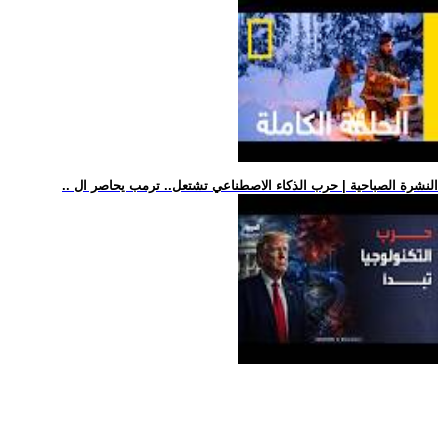
.. النشرة الصباحية | حرب الذكاء الاصطناعي تشتعل.. ترمب يحاصر ال