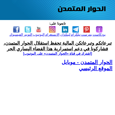
تابعونا على:
بودكاست
بنترست
تيلكرام
لينكدإن
الانستغرام
اليوتيوب
التويتر
الفيسبوك
تبرعاتكم وتبرعاتكن المالية تحفظ استقلال الحوار المتمدن،
فشاركونا في دعم استمرارية هذا الفضاء اليساري الحر
[اشترك في قناة ‫«الحوار المتمدن» على اليوتيوب]
الحوار المتمدن - موبايل
الموقع الرئيسي