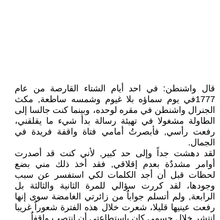
قال واشنطن: في احد أيام الشتاء القارصة من عام
1777في يوم سماؤه بلا غيوم وشمسه ساطعة, مكث
الجنرال واشنطن في مقره لوحده، وبينما كنت جالسا إلى
الطاولة مشغولا في تهيئة رسالة بدأ شيء ما يقلقني،
رفعت رأسي, فأبصرتُ أمامي فتاة واقفة فريدة في
الجمال.
لقد دهشت جداً وإلى حد كبير, لأني كنت قد أصدرت
أوامر مشددٌة بعدم إقلاقي, فقد أخذ ذلك مني بضع
لحظات قبل أن أجد الكلمات لكي استفسر عن سبب
وجودها، لقد كررت سؤالي للمرة الثانية والثالثة بل
الرابعة, ولم أتسلم جواباٌ من زائرتي الغامضة سوى إنها
رفعت عينيها قليلا، شعرت خلال هذه الفترة شعوراٌ غريبا
انتشر خلال جسمي كان باستطاعتي أن انتصب واقفاٌ.