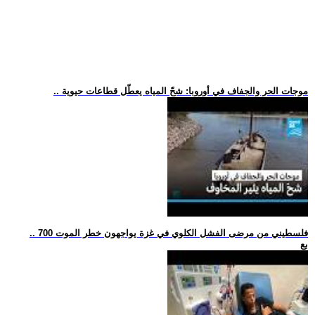
.. موجات الحر والجفاف في أوروبا: شحّ المياه يعطّل قطاعات حيوية
.. 700 فلسطيني من مرضى الفشل الكلوي في غزة يواجهون خطر الموت
بع