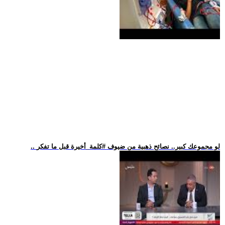
.. لو مجموعك كبير.. نصائح ذهبية من ضيوف #كلمة_أخيرة قبل ما تفكر