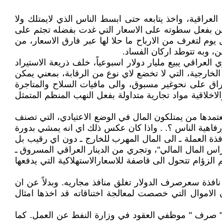
لعراقية، واخذ يتابعه حتى ابسط الناس الذي لايمتلك ولا
واطنين بفعل سطوته على الاسعار التي غدت بفضله تجثم على
يوم لتغرف من الارباح ما حلا لها عبر فارق الاسعار، من
ن، وبه تتوطد اركان الفساد.
لعراقي يبيع مليار دولار اسبوعياً، خلف ذريعة الاستيراد
 الخارجية، التي لا تخضع لاي نوع من الرقابة، بمعني يمكن
راق على نحوغير مسبوق، والى مافيات السلاح والمتاجرة
اخلاقية مواد تجارية متداولة بفعل النهب المنظم المتمثل
تمدها من يمتلكون المال في الوضع الاعتيادي، التي تصنف
ع ورفاهية الناس ؟. . واذا كان عكس ذلك اي انه يمشي بدورة
افذة العملة ـ الى المال المهرب للخارج ـ دون اي رقيب بل
اس المال المالي"، وتجري من الدينار العراقي المسروق ـ
السوق الموازي. وهذه الارباح السم الزؤام تتحول الى قاصفة للاسعارالاستهلاكية التي يدفعها
فذة سعرصرف الدولار تغلق منافذ مجاريه. وبدلاً عن ان
الاموال التي خصصت لمعالجة اختناقاته قد اخذها امثال
بـ " صرف " موظفي العقود في وزارة النفط عن العمل. كما