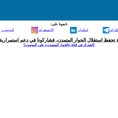
تابعونا على:
لكرام
لينكدإن
الانستغرام
اليوتيوب
ية تحفظ استقلال الحوار المتمدن، فشاركونا في دعم استمرارية 
[اشترك في قناة ‫«الحوار المتمدن» على اليوتيوب]