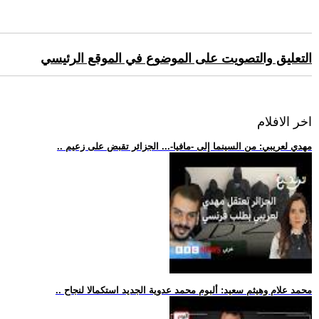
التعليق والتصويت على الموضوع في الموقع الرئيسي
اخر الافلام
.. مهدي لعريبي: من السينما إلى -مافيا-... الجزائر تقبض على زعيم
.. محمد علام وهيثم سعيد: ألبوم محمد عدوية الجديد استكمالا لنجاح