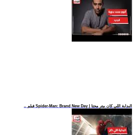
.. فيلم Spider-Man: Brand New Day | البداية اللي كان بيتر محتا