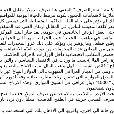
لكلمة " سعرالصرف " المعني هنا صرف الدولار مقابل العملة ا
 ملازما لاهتمامات الجميع، لكونه مرتبط بالحياة اليومية للم
ذلك لم يؤثر على حياة القلة الحاكمة المتسلطة التي تمضي كل 
ر كلفة المعيشة للناس. في المقابل ارتفاع الغنى عند المتنفذي
تى بعض الزبائن الخائضين في حومته. لقد صار البنك المركزي ا
اقي يذهب في غياهب " الجب " جيب الحرامية مهرباً الى الخزائن
الوطن قطعاً. وما يؤشر بل ويؤكد على ذلك غزو المخدرات للع
عنى من المعاني غدت المحرمات من ذوات القيّم الاجتماعية وال
حصص المكاتب الاقتصادية داخل الوزارات للاحزاب الحاكمة.
ورة راس المال)حسب ما وردت في الاقتصاد السياسي ، والتي يع
باح " فائض القيمة "ـ . فهل يذهب المال لتنمية الانتاج والتصني
وهي من الدينار العرااقي المنهوب ـ الى الدولار المباع عبر ن
 الموازية التي تحقق ارباحاً مليارية طائلة وفقاً لدورة " ر
الى دولار بسعر صرف حكومي " 1.330" دينار عبر النافذة الى " 1500" دينار عراقي في 
سدون يتضخمون.
لارض والتلاعب به لايبتعد عن صرف الدولار فعندما تفتح نا
صرف الصحي حريته في الطفح الغاصب، معلناً دون تردد بان 
 من حالة الى اخرى. واقربها الى الاذهان تلك التي استخدمت 