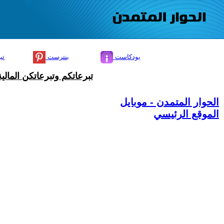
بودكاست
بنترست
تي
تبرعاتكم وتبرعاتكن المال
الحوار المتمدن - موبايل
الموقع الرئيسي