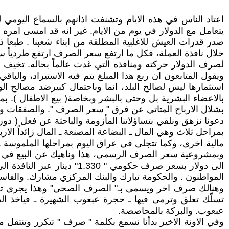
اعتاد الناس في هذه الايام وتشنفت اذانهم بالسماع اليومي 
يتعامل مع الدولار في يوم من الايام. غير انه قد امسى امره
صدر قدرات العيش للاغلبية المطلقة من ابناء شعبنا . طبعاً 
خلال نافذة العملة، فكل ما ارتفع سعر الصرف ارتفع طردياً سع
لصرف الدولار حركته ومنافذه التي غدت عالماً بحاله. تخيف ح
ويقول المتابعون ان ربع هذا المبلغ يتم فيه الاستيراد، والب
استثمارها ليس لصالح البلد، انما وباحتمال كبيرضد مصالح 
بالاعضاء البشرية بل وحتى بالبشر وبخاصة( بيع الاطفال ). بم
بشلال الارباح المتاتي عن فرق " سعر الصرف ". والصفقات و
دعونا نزهق ونلقي بتساؤلاتنا المأزومة والباحثة عن فعل ( د
بمراحل ثلاث وهي المال ـ البضاعة المصنعة ـ المال زائداً الار
مالية اخرى، وكما تتجلى في عراق اليوم بمراحلها الملموسة .. 
وبمشروعية سعر الصرف الرسمي، هذا وناهيك عن البيع في السوق
المواطنون . والحكومة تبارك والبنك المركزي مشارك. والفا
وهنالك صرف اخر ويسمى بـ" الصرف الصحي" وهذا يجري تحت ا
تسلّك تغلق وترمى فيها ـ حجرة عبعوب الشهيرة ـ فياخذ ال
عبعوب. والبركة بالمحاصصة.
وفي الاونة الاخير بدأنا نسمع بكلمة " صرف " تتكرر وتنتقل