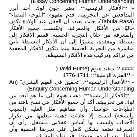
Essay Concerning Human Understanding)
- **الأفكار الرئيسية**: يعتبر جون لوك أحد أبرز
المدافعين عن التجريبية. قدم مفهوم "اللوحة البيضاء"
(Tabula Rasa)، حيث يعتقد أن العقل عند الولادة يكون
خاليًا من الأفكار والمعرفة، وتكتسب جميع الأفكار
والمعرفة من خلال التجربة الحسية. قسم الأفكار إلى
بسيطة ومعقدة، مشيرًا إلى أن الأفكار البسيطة تأتي
مباشرة من التجربة الحسية بينما تتكون الأفكار المعقدة
من تراكم وتركيب هذه الأفكار البسيطة.
#### 2. ديفيد هيوم (David Hume)
- **الفترة الزمنية**: 1711-1776
- **الأعمال الرئيسية**: "تحقيق في الفهم البشري" (An
Enquiry Concerning Human Understanding)
- **الأفكار الرئيسية**: ذهب هيوم إلى ما هو أبعد من
لوك في تجريبيته. أكد أن جميع الأفكار هي نسخ باهتة من
انطباعات حواسنا، وأن مفاهيم مثل العلية (السبب
والنتيجة) ليست إلا عادات ذهنية نتعلمها من تكرار
الأحداث وليست لها أساس عقلاني مستقل. رأى أن
المعرفة تعتمد بشكل كامل على تجربتنا الحسية وأن
العقل ليس له دور مستقل في توليد المعرفة.