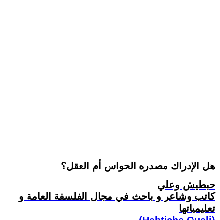
هل الإدراك مصدره الحواس أم العقل؟
حبطيش وعلي
كاتب وشاعر و باحث في مجال الفلسفة العامة و
تعليمياتها
(Habtiche Ouali)