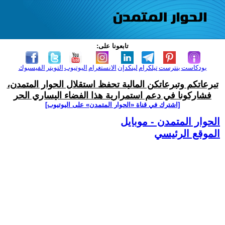
تابعونا على:
بودكاست
بنترست
تيلكرام
لينكدإن
الانستغرام
اليوتيوب
التويتر
الفيسبوك
تبرعاتكم وتبرعاتكن المالية تحفظ استقلال الحوار المتمدن،
فشاركونا في دعم استمرارية هذا الفضاء اليساري الحر
[اشترك في قناة ‫«الحوار المتمدن» على اليوتيوب]
الحوار المتمدن - موبايل
الموقع الرئيسي