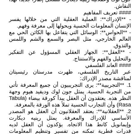
النقاش.
#### تعريف المفاهيم
- **الإدراك**: العملية العقلية التي من خلالها يفسر
الإنسان المعلومات الحسية ويحولها إلى معرفة وفهم.
- **الحواس**: الوسائل التي يتفاعل بها الكائن الحي مع
العالم الخارجي، مثل البصر والسمع والشم واللمس
والتذوق.
- **العقل**: الجهاز العقلي المسؤول عن التفكير
والتحليل والفهم والاستنتاج.
#### العاند الفلسفي
عبر التاريخ الفلسفي، ظهرت مدرستان رئيسيتان
لمناقشة مصدر الإدراك:
1. **التجريبية**: يرى التجريبيون أن جميع المعرفة تأتي
من التجربة الحسية. يمثل جون لوك وديفيد هيوم وجهة
النظر هذه. يعتقدون أن العقل يبدأ كورقة بيضاء (Tabula
Rasa) وأن التجارب الحسية تملأ هذه الورقة بالمعرفة.
2. **العقلانية**: يعتقد العقلانيون أن العقل هو المصدر
الأساسي للإدراك والمعرفة. يمثل رينيه ديكارت
وإيمانويل كانط هذا الاتجاه. يؤكدون أن العقل لديه
قدرات فطرية تمكنه من تفسير وتنظيم المعلومات