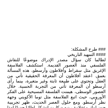
### طرح المشكلة:
#### التمهيد التاريخي
لطالما كان سؤال مصدر الإدراك موضوعًا للنقاش
الفلسفي منذ العصور القديمة. استكشف الفلاسفة
الإغريق مثل سقراط وأفلاطون وأرسطو، هذه المسألة
بعمق. اعتقد أفلاطون أن المعرفة الحقيقية تأتي من
العقل وتحتوي على طبيعة ثابتة وغير متغيرة، بينما رأى
أرسطو أن المعرفة تأتي من التجربة الحسية. خلال
العصور الوسطى، هيمنت الفلسفة المسيحية على الفكر
الأوروبي، حيث اتبع الفلاسفة مثل توما الأكويني وجهة
نظر أرسطو. ومع حلول العصر الحديث، ظهر تجريبية
جون لوك وعقلانية رينيه ديكارت لتشكل إطارًا جديدًا لهذا