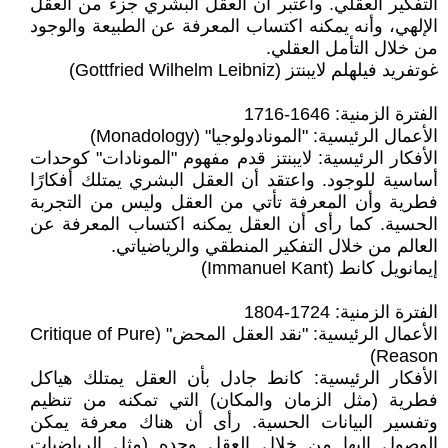
التفكير العقلي. واعتبر أن العقل البشري جزء من العقل
الإلهي، وأنه يمكنه اكتساب المعرفة عن الطبيعة والوجود
من خلال التأمل العقلي.
غوتفريد فيلهلم لايبنتز (Gottfried Wilhelm Leibniz)
الفترة الزمنية: 1646-1716
الأعمال الرئيسية: "المونادولوجيا" (Monadology)
الأفكار الرئيسية: لايبنتز قدم مفهوم "المونادات" كوحدات
أساسية للوجود. واعتقد أن العقل البشري يمتلك أفكارًا
فطرية وأن المعرفة تأتي من العقل وليس من التجربة
الحسية. كما رأى أن العقل يمكنه اكتساب المعرفة عن
العالم من خلال التفكير المنطقي والرياضياتي.
إيمانويل كانط (Immanuel Kant)
الفترة الزمنية: 1724-1804
الأعمال الرئيسية: "نقد العقل المحض" (Critique of Pure
Reason)
الأفكار الرئيسية: كانط جادل بأن العقل يمتلك هياكل
فطرية (مثل الزمان والمكان) التي تمكنه من تنظيم
وتفسير البيانات الحسية. رأى أن هناك معرفة يمكن
الوصول إليها من خلال العقل وحده (مثل الرياضيات