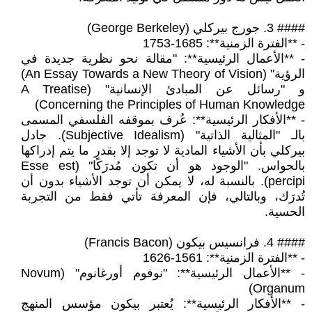
#### 3. جورج بيركلي (George Berkeley)
- **الفترة الزمنية**: 1685-1753
- **الأعمال الرئيسية**: "مقالة نحو نظرية جديدة في
الرؤية" (An Essay Towards a New Theory of Vision)
و "رسائل عن المبادئ الإنسانية" (A Treatise
Concerning the Principles of Human Knowledge)
- **الأفكار الرئيسية**: عُرف بموقفه الفلسفي المسمى
بالـ "المثالية الذاتية" (Subjective Idealism). جادل
بيركلي بأن الأشياء المادية لا توجد إلا بقدر ما يتم إدراكها
بالحواس. "الوجود هو أن تكون مُدرَكًا" (Esse est
percipi). بالنسبة له، لا يمكن أن توجد الأشياء بدون أن
تُدرَك، وبالتالي، فإن المعرفة تأتي فقط من التجربة
الحسية.
#### 4. فرانسيس بيكون (Francis Bacon)
- **الفترة الزمنية**: 1561-1626
- **الأعمال الرئيسية**: "نوفوم أورغانوم" (Novum
Organum)
- **الأفكار الرئيسية**: يُعتبر بيكون مؤسس المنهج