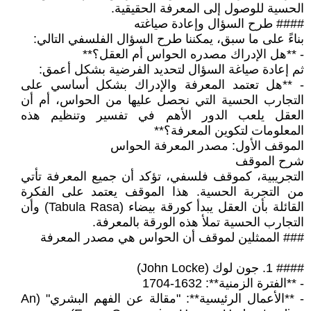
الحسية للوصول إلى المعرفة الحقيقية.
#### طرح السؤال وإعادة صياغته
بناءً على ما سبق، يمكننا طرح السؤال الفلسفي التالي:
- **هل الإدراك مصدره الحواس أم العقل؟**
ثم إعادة صياغة السؤال لتحديد الفرضية بشكل أعمق:
- **هل تعتمد المعرفة والإدراك بشكل أساسي على
التجارب الحسية التي نحصل عليها من الحواس، أم أن
العقل يلعب الدور الأهم في تفسير وتنظيم هذه
المعلومات لتكوين المعرفة؟**
الموقف الأول: مصدر المعرفة الحواس
شرح الموقف
التجريبية، كموقف فلسفي، تؤكد أن جميع المعرفة تأتي
من التجربة الحسية. هذا الموقف يعتمد على الفكرة
القائلة بأن العقل يبدأ كورقة بيضاء (Tabula Rasa) وأن
التجارب الحسية تملأ هذه الورقة بالمعرفة.
### الممثلين لموقف أن الحواس هي مصدر المعرفة
#### 1. جون لوك (John Locke)
- **الفترة الزمنية**: 1632-1704
- **الأعمال الرئيسية**: "مقالة عن الفهم البشري" (An