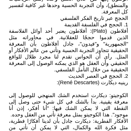
والمنطق)، وأن التجربة الحسية وحدها غير كافية لتفسير
كل المعرفة.
الحجج عبر تاريخ الفكر الفلسفي
1. الحجج في الفلسفة القديمة
أفلاطون (Plato): أفلاطون يعتبر أحد أوائل الفلاسفة
الذين قدموا حججًا للعقلانية. في محاوراته مثل
"الجمهورية" و"فيدون"، جادل أفلاطون بأن المعرفة
الحقيقية تتجاوز التجربة الحسية وتأتي من عالم الأفكار أو
المثل. رأى أن الحواس تقدم لنا مجرد ظلال للواقع
الحقيقي وأن العقل هو الذي يمكنه الوصول إلى المعرفة
الحقيقية من خلال التأمل الفلسفي.
2. الحجج في العصر الحديث
رينيه ديكارت (René Descartes):
الكوجيتو: ديكارت استخدم الشك المنهجي للوصول إلى
معرفة يقينية. بدأ بالشك في كل شيء حتى وصل إلى
النقطة التي لا يمكن الشك فيها: "أنا أفكر، إذن أنا
موجود". هذا الكوجيتو يمثل معرفة تأتي من العقل وحده.
الأفكار الفطرية: ديكارت جادل بأن لدينا أفكارًا فطرية،
مثل فكرة الله والكمال، التي لا يمكن أن تأتي من