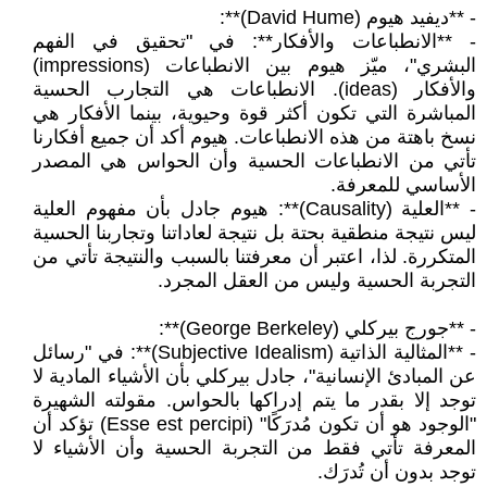
- **ديفيد هيوم (David Hume)**:
- **الانطباعات والأفكار**: في "تحقيق في الفهم
البشري"، ميّز هيوم بين الانطباعات (impressions)
والأفكار (ideas). الانطباعات هي التجارب الحسية
المباشرة التي تكون أكثر قوة وحيوية، بينما الأفكار هي
نسخ باهتة من هذه الانطباعات. هيوم أكد أن جميع أفكارنا
تأتي من الانطباعات الحسية وأن الحواس هي المصدر
الأساسي للمعرفة.
- **العلية (Causality)**: هيوم جادل بأن مفهوم العلية
ليس نتيجة منطقية بحتة بل نتيجة لعاداتنا وتجاربنا الحسية
المتكررة. لذا، اعتبر أن معرفتنا بالسبب والنتيجة تأتي من
التجربة الحسية وليس من العقل المجرد.
- **جورج بيركلي (George Berkeley)**:
- **المثالية الذاتية (Subjective Idealism)**: في "رسائل
عن المبادئ الإنسانية"، جادل بيركلي بأن الأشياء المادية لا
توجد إلا بقدر ما يتم إدراكها بالحواس. مقولته الشهيرة
"الوجود هو أن تكون مُدرَكًا" (Esse est percipi) تؤكد أن
المعرفة تأتي فقط من التجربة الحسية وأن الأشياء لا
توجد بدون أن تُدرَك.