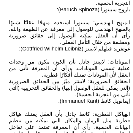
التجربة الحسية.
باروخ سبينوزا (Baruch Spinoza):
المنهج الهندسي: سبينوزا استخدم منهجًا عقليًا شبيهًا
بالمنهج الهندسي للوصول إلى معرفة عن الطبيعة والله.
رأى أن العقل يمكنه الوصول إلى حقائق ضرورية
ومطلقة من خلال التأمل العقلي.
غوتفريد فيلهلم لايبنتز (Gottfried Wilhelm Leibniz):
المونادات: لايبنتز جادل بأن الكون مكون من وحدات
عقلية تسمى المونادات. ورأى أن المعرفة تأتي من
العقل لأن المونادات تمتلك أفكارًا فطرية.
الحقائق الضرورية: لايبنتز ميّز بين الحقائق الضرورية
(التي يمكن للعقل الوصول إليها) والحقائق التجريبية (التي
تأتي من التجربة الحسية).
إيمانويل كانط (Immanuel Kant):
الهياكل الفطرية: كانط جادل بأن العقل يمتلك هياكل
فطرية مثل الزمان والمكان التي تمكنه من تنظيم
البيانات الحسية. رأى أن المعرفة تعتمد على تفاعل