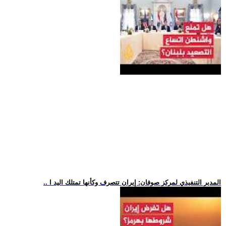
.. المدير التنفيذي لمركز صوفان: إيران تتصرف وكأنها تمتلك اليد ا