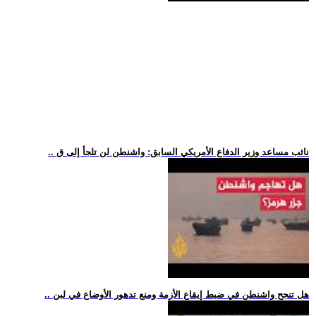
.. نائب مساعد وزير الدفاع الأمريكي السابق: واشنطن لن تلجأ إلى ق
.. هل تنجح واشنطن في ضبط إيقاع الأزمة ومنع تدهور الأوضاع في لبن