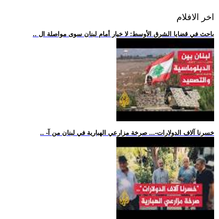
اخر الافلام
.. باحث في قضايا الشرق الأوسط: لا خيار أمام لبنان سوى مواصلة ال
.. -خسرنا آلاف الدولارات-... صرخة مزارعي الهبارية في لبنان من آ