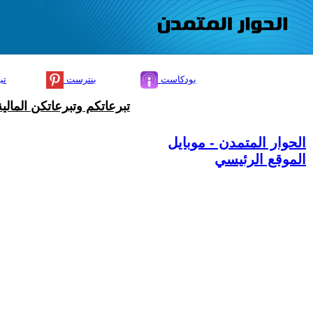
بودكاست
بنترست
تي
تبرعاتكم وتبرعاتكن المال
الحوار المتمدن - موبايل
الموقع الرئيسي