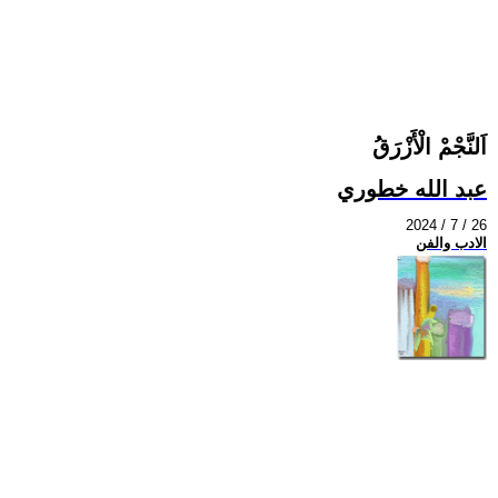
اَلنَّجْمْ الْأَزْرَقُ
عبد الله خطوري
2024 / 7 / 26
الادب والفن