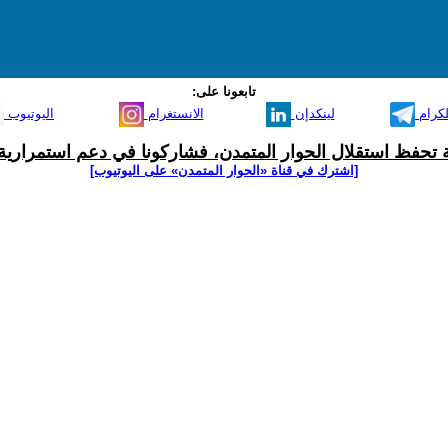
تابعونا على:
لكرام
لينكدإن
الانستغرام
اليوتيوب
ية تحفظ استقلال الحوار المتمدن، فشاركونا في دعم استمرارية 
[اشترك في قناة ‫«الحوار المتمدن» على اليوتيوب]