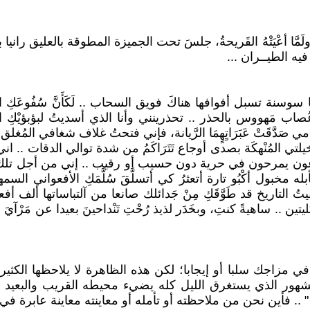
ا وهناك؛ ولَمَّا أعْيَتْهُ القَريحةُ، جلسَ تحت الجميزة المطوقة بالعل
 فيه الطيــران ...
سوسنة تسبل أفوافها هناكَ فويق السحاب .. لَكَأَنَّ سُفُوعَكِ الزرق
كر عُصاب مَهووس بالحذر .. تحذرينني وأنا الذي أسديتُ لبؤبؤيْكِ ا
مَسامي صَدَّقَتْ عَبَرَاتٍهٍمَا الرَّيانة، فإني فتحتُ غلاف شغافي الم
ا مُخيلتي المُنْهكَة بصدى أوجاع تَتَرَاكَمُ من شدة توالي الدقات 
ن يمرحون في حرية دون حسيب أو رقيب .. إني من أجل تلك العوا
مخبول أكْبُو تارة أتعثرُ كي أتسلَّقَ سُلَّمَكِ الأفعواني السمه
تُ التاريخ قد طَوَّقَكِ مِنْ جَدائلك صانعا من آلتباساتها ألف أف
كليتين .. ساهيةً كنتِ، وبخَدَر لذيذ رُحْتِ تَنْداحينَ بعيدا عن مَرْآ
 في مزاجك سلبا أو إيجابا؛ لكن هذه الظاهرة لا يلاحظها ال
لشهور الذي يستغرق الليل كله يضيء محيطه القريب والبعيد 
" .. فأين نحن من ملاحظته أو تأمله أو معاينته معاينة عابرة في ل