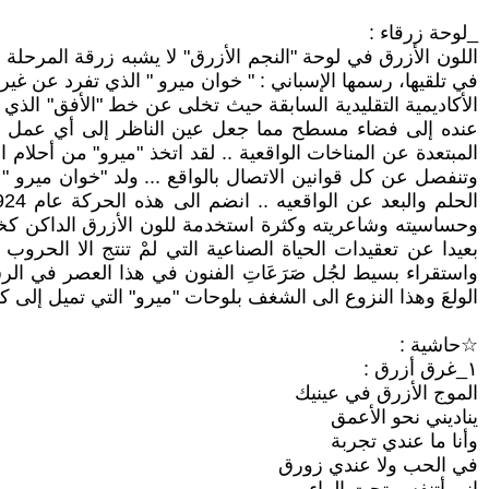
_لوحة زرقاء :
اللون الأزرق في لوحة "النجم الأزرق" لا يشبه زرقة المرحلة ا
في تلقيها، رسمها الإسباني : " خوان ميرو " الذي تفرد عن غي
الأكاديمية التقليدية السابقة حيث تخلى عن خط "الأفق" الذي 
عنده إلى فضاء مسطح مما جعل عين الناظر إلى أي عمل من أ
المبتعدة عن المناخات الواقعية .. لقد اتخذ "ميرو" من أحلام
وحساسيته وشاعريته وكثرة استخدمة للون الأزرق الداكن كخلفية
بعيدا عن تعقيدات الحياة الصناعية التي لمْ تنتج الا الحرو
واستقراء بسيط لجُل صَرَعَاتِ الفنون في هذا العصر في الر
الولعَ وهذا النزوع الى الشغف بلوحات "ميرو" التي تميل إلى
☆حاشية :
١_غرق أزرق :
الموج الأزرق في عينيك
يناديني نحو الأعمق
وأنا ما عندي تجربة
في الحب ولا عندي زورق