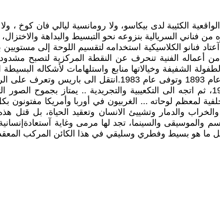
لواقعية الكئيبة لدى بيكاسو، ولا رومانسية ليالي فان كوخ ، و
ره من فناني السريالية بنزوعه نحو التبسيط والبداهة والاختزا
آعتاد فنانو الكلاسيكية استخدامه لتقسيم اللوحة إلى مستويين
عماله الفنية تنحرف عن النقطة المركزية لتصبح مشدودة إل
 الطفولة الشفيفة وخيالاتها منابع واستلهامات لأشكاله البسيط
وتنفصل عن كل قوانين الاتصال بالواقع ... ولد "خوان ميرو "عام
الحلم والبعد عن الواقعيه .. انضم الى هذه الحركة عام 1924، ثم اتجه الى التكعيبية والتج
 لمعظم لوحاته ... الغربيون في أوربا وأمريكا مفتونون بكل م
ب والخراب والدمار وتشييئ الانسان وتعقيد الحياة، بل قتل هذ
سم والموسيقى والسينما، تجد لها مرمى وغاية آستعادةإنسانية
 كل ما هو بسيط وفطري وسليقي في هذا الكائن المركب المعقد ا