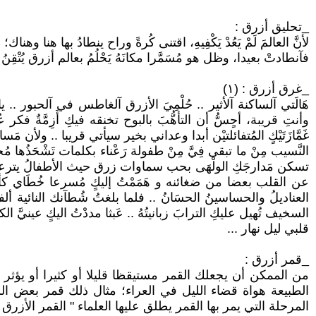
_تحليق أزرق :
لأنَّ العالمَ لَمْ يَعُدْ يَكْفِيهِ، اقتنى كُرةً وراح ينطادُ بها هن
فآنطادتْ بعيدا، وظل هو مُسَمَّرا مكانَهُ يَحْلُمُ بعالم أزرق يُتْقِنُ
_غرق أزرق : (١)
هَالَتي آلساكنة آﻷثير .. حُلْمِيَ الأزرق آلغاطس في آلحبور .. يا 
وأنتِ قريبة، أحٍسُّ أن التأهُّبَ بالبوح تخنقه فيكِ أَزِمَّةٌ ف
غَمَّازَتَيْكٍ المُتفائلتيْن أبدا وعداني بخير سيأتي قريبا .. ولأن 
النَّسيب مِنْ ما تبقى فِيَّ مِنْ طفولة رَعْناء بكلمات تَشْحَذُه
تسكن مَدارجَكِ الولْهَى بحب سماوات زرق حيث الأطفالُ يترعو
عن القلب بعضا من ضغائنه و هَمَمْتُ إليكٍ مُسرعا خُطَاي كأبله 
العناديلُ والحساسينُ الحسَانُ .. فلما بلغتُ شُطآنك النائية ألفي
السخيف تُهيل عليكِ الترابَ زبانيتُهُ .. عَبثا مددْتُ اليكٍ عينيَّ ال
قلبي ليل نهار ...
_قمر أزرق :
من الممكن أن يجعلك القمر مستيقظا قليلا أو كثيرا أو يؤثر
الطبيعة هواة قضاء الليل في العراء؛ مثال ذلك قمر بعض ا
المرحلة التي يمر بها القمر يطلق عليها العلماء " القمر الأزرق 