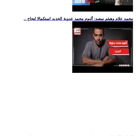
.. محمد علام وهيثم سعيد: ألبوم محمد عدوية الجديد استكمالا لنجاح