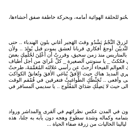
يق رانيا بحُنو للحلقة الهوائية أمامه، وبحركة خاطفة صفق أحشاءها،
َ النَّجْمُ يَشْدُو وقتَ الهَجير أغاني بلونِ الهندباء .. حتى
لنَّدييْن أوجعَ أفكاري قربانا لعشق يموت قبل يُولدَ .. ولأن
ُغلق بالمتاريس منذ زمن سحيق، وقررتُ أن أُعْلِنَ لحُلْمِكِ بعضَ
.. اني فككتُ _ يا سنونتي آلصغيرة _ كلَّ عُرايَ من أجل أطياف
لم الفيحاء أزحتُ عن رأسي غلالتَه المُعَمَّمَةَ، طرحتُ
ري المديدَ هناك حيث الأفقُ يُناغي الأفقَ وتُعانقُ الكواكبَ
عى وأفعى .. تُحَنِّطُكٍ الطَّواغيثُ فتغرقين في قُمْقم الوقت
يَ الى حيث لا يَصِلُكِ صَدَايَ المَفْلُوج .. يا سديمي آلمسافر في
كثيرون في المدن عكس نظرائهم في آلقرى والمداشر ورواد
بتمامه وكماله وشدة سطوع وهجه دون يأبه به جلنا، هذه
يالينا الخاليات من زرقة صفاء الحياة ...