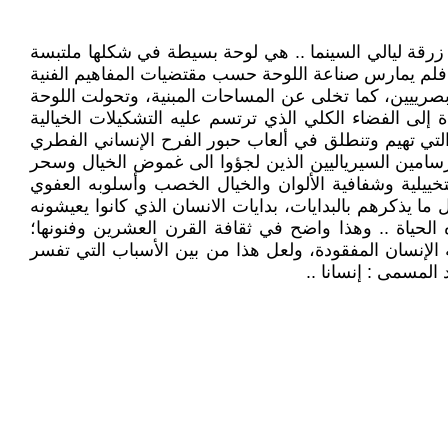
لا زرقة ليالي السينما .. هي لوحة بسيطة في شكلها ملتبسة
ل، فلم يمارس صناعة اللوحة حسب مقتضيات المفاهيم الفنية
 بصرييين، كما تخلى عن المساحات المبنية، وتحولت اللوحة
ى الفضاء الكلي الذي ترتسم عليه التشكيلات الخيالية
ة التي تهيم وتنطلق في ألعاب حبور الفرح الإنساني الفطري
 1893 وتوفى عام 1983.انتقل الى باريس وتعرف على الرسامين السيرياليين الذين لجؤوا الى غموض الخيال وسحر
ريدية .. يمتاز بجموح الصور التخييلية وشفافية الألوان والخيال الخصب وأسلوبه العفوي
ا يذكرهم بالبدايات، بدايات الانسان الذي كانوا يعيشونه
ه الحياة .. وهذا واضح في ثقافة القرن العشرين وفنونها؛
 الإنسان المفقودة، ولعل هذا من بين الأسباب التي تفسر
لمسمى : إنسانا ..