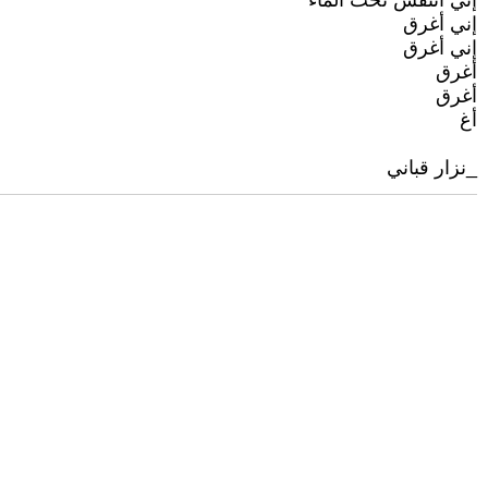
إني أتنفس تحت الماء
إني أغرق
إني أغرق
أغرق
أغرق
أغ
_نزار قباني