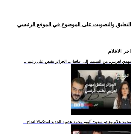
التعليق والتصويت على الموضوع في الموقع الرئيسي
اخر الافلام
.. مهدي لعريبي: من السينما إلى -مافيا-... الجزائر تقبض على زعيم
.. محمد علام وهيثم سعيد: ألبوم محمد عدوية الجديد استكمالا لنجاح