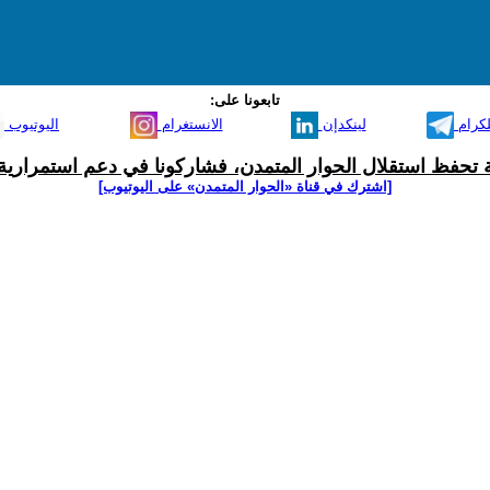
تابعونا على:
لكرام
لينكدإن
الانستغرام
اليوتيوب
ية تحفظ استقلال الحوار المتمدن، فشاركونا في دعم استمرارية 
[اشترك في قناة ‫«الحوار المتمدن» على اليوتيوب]