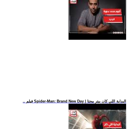
.. فيلم Spider-Man: Brand New Day | البداية اللي كان بيتر محتا