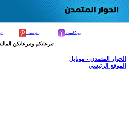
بودكاست
بنترست
تي
تبرعاتكم وتبرعاتكن المال
الحوار المتمدن - موبايل
الموقع الرئيسي