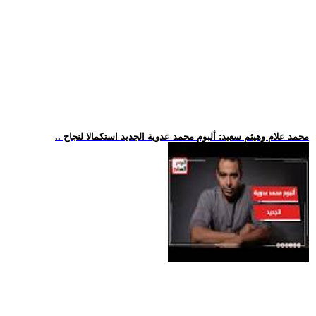
.. محمد علام وهيثم سعيد: ألبوم محمد عدوية الجديد استكمالا لنجاح