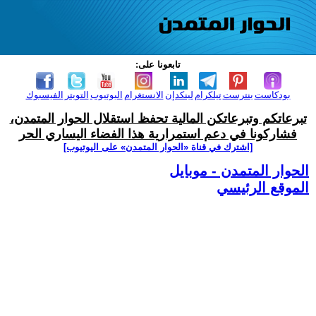
تابعونا على:
بودكاست
بنترست
تيلكرام
لينكدإن
الانستغرام
اليوتيوب
التويتر
الفيسبوك
تبرعاتكم وتبرعاتكن المالية تحفظ استقلال الحوار المتمدن،
فشاركونا في دعم استمرارية هذا الفضاء اليساري الحر
[اشترك في قناة ‫«الحوار المتمدن» على اليوتيوب]
الحوار المتمدن - موبايل
الموقع الرئيسي