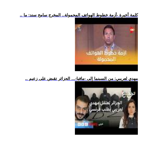
.. كلمة أخيرة -أزمة خطوط الهواتف المحمولة.. المخرج سامح سند: ما
.. مهدي لعريبي: من السينما إلى -مافيا-... الجزائر تقبض على زعيم