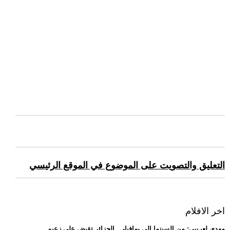
التعليق والتصويت على الموضوع في الموقع الرئيسي
اخر الافلام
.. مهدي لعريبي: من السينما إلى -مافيا-... الجزائر تقبض على زعيم