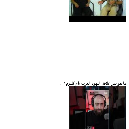
.. ما هو سر علاقة اليهود العرب بأم كلثوم؟