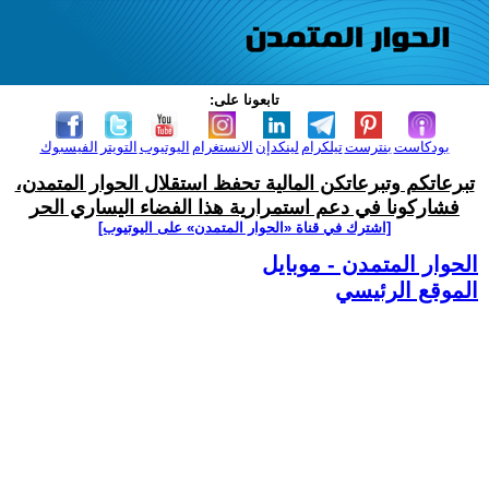
تابعونا على:
بودكاست
بنترست
تيلكرام
لينكدإن
الانستغرام
اليوتيوب
التويتر
الفيسبوك
تبرعاتكم وتبرعاتكن المالية تحفظ استقلال الحوار المتمدن،
فشاركونا في دعم استمرارية هذا الفضاء اليساري الحر
[اشترك في قناة ‫«الحوار المتمدن» على اليوتيوب]
الحوار المتمدن - موبايل
الموقع الرئيسي