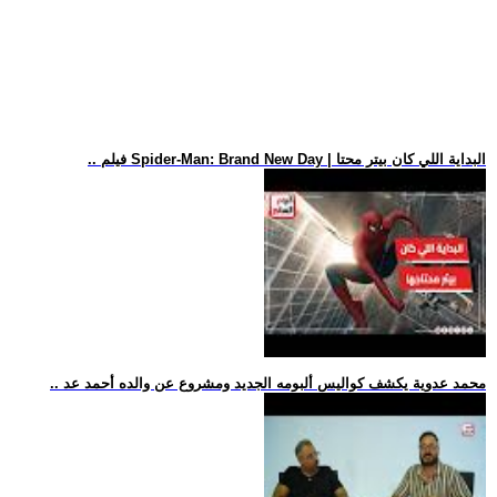
.. فيلم Spider-Man: Brand New Day | البداية اللي كان بيتر محتا
.. محمد عدوية يكشف كواليس ألبومه الجديد ومشروع عن والده أحمد عد