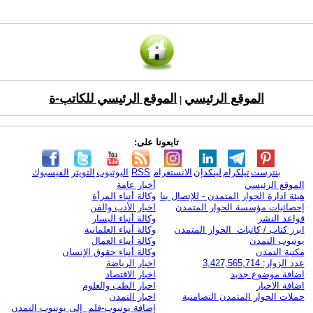
الموقع الرئيسي
الموقع الرئيسي للكاتب-ة
|
تابعونا على:
بنترست
تيلكرام
لينكدإن
الانستغرام
RSS
اليوتيوب
التويتر
الفيسبوك
الموقع الرئيسي
أخبار عامة
هيئة ادارة الحوار المتمدن - للإتصال بنا
وكالة أنباء المرأة
إحصائيات مؤسسة الحوار المتمدن
اخبار الأدب والفن
قواعد النشر
وكالة أنباء اليسار
ابرز كتاب / كاتبات الحوار المتمدن
وكالة أنباء العلمانية
يوتيوب التمدن
وكالة أنباء العمال
مكتبة التمدن
وكالة أنباء حقوق الإنسان
عدد الزوار: 3,427,565,714
اخبار الرياضة
اضافة موضوع جديد
اخبار الاقتصاد
اضافة الاخبار
اخبار الطب والعلوم
حملات الحوار المتمدن التضامنية
اخبار التمدن
إضافة يوتيوب-فلم إلى يوتيوب التمدن