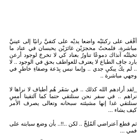
أقْعَى على ركبتَيْه واضعا يديْه على كتفيَّ رانيًا إلى عينيَّ
مباشرة، فلمحتُ محجرَيْن غائرَيْن يحبسان في عناد ما
تخيلتُه آنذاك دموعًا تناورُ بعناد كي لا تخرجَ لوجود أرعن
بارد جاف الطباع لا يعترف للعواطف بحق في الوجود .. لا
.. لم يكُ يبكيِ جدي .. وإنما نبس بِدَعة وصفاءِ خاطرٍ في
وجهي مباشرة ..
_لقد أرادهم الله كذلك .. في سَفَر هُم أطياف لا نراها لا
نراهم .. في سفر نحن سنلتقي حتما كما آلتقينا أمسِ
سنلتقي غدا إنها مشيئته سبحانه وتعالى يصرف الأمر
كيف يشاء ...
ثم قطع آعتراضي آلمُلِحِّ .. لكن ..!!.. بأن وضع سبابته على
فمي ...