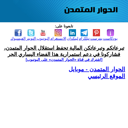
تابعونا على:
بودكاست
بنترست
تيلكرام
لينكدإن
الانستغرام
اليوتيوب
التويتر
الفيسبوك
تبرعاتكم وتبرعاتكن المالية تحفظ استقلال الحوار المتمدن،
فشاركونا في دعم استمرارية هذا الفضاء اليساري الحر
[اشترك في قناة ‫«الحوار المتمدن» على اليوتيوب]
الحوار المتمدن - موبايل
الموقع الرئيسي