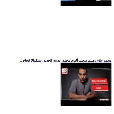
.. محمد علام وهيثم سعيد: ألبوم محمد عدوية الجديد استكمالا لنجاح