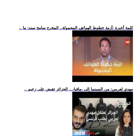
.. كلمة أخيرة -أزمة خطوط الهواتف المحمولة.. المخرج سامح سند: ما
.. مهدي لعريبي: من السينما إلى -مافيا-... الجزائر تقبض على زعيم