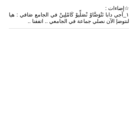
☆إضاءات :
١_آجي دابا نَتْوَضَّاوْ نْصَلِّيوْ كَامْلِينْ في الجامع صَافي : هيا
لنتوضإ الآن نصلي جماعة في الجامعي .. اتففنا ..