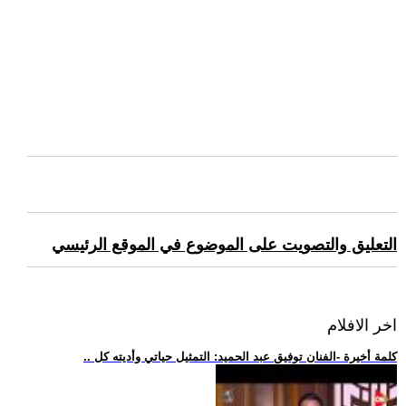
التعليق والتصويت على الموضوع في الموقع الرئيسي
اخر الافلام
.. كلمة أخيرة -الفنان توفيق عبد الحميد: التمثيل حياتي وأديته كل