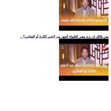
.. مين قالك إن بره مصر العلماء أشهر من لاعبي الكرة أو الفنانين؟