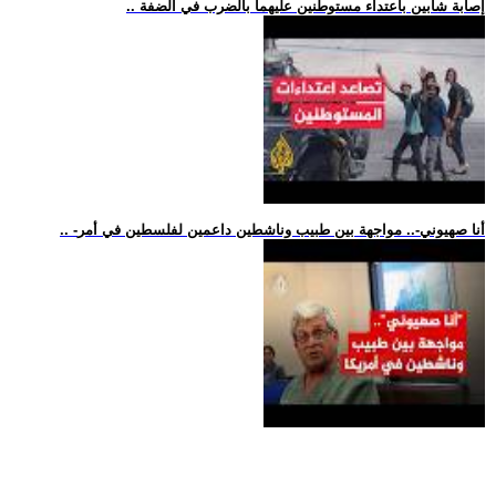
.. إصابة شابين باعتداء مستوطنين عليهما بالضرب في الضفة
.. -أنا صهيوني-.. مواجهة بين طبيب وناشطين داعمين لفلسطين في أمر