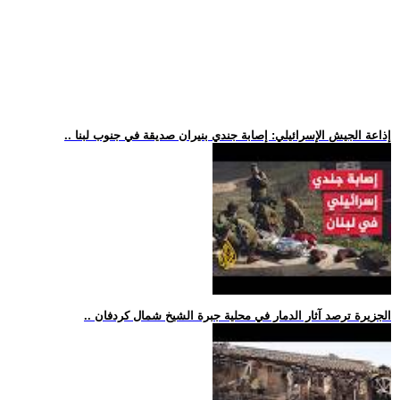
.. إذاعة الجيش الإسرائيلي: إصابة جندي بنيران صديقة في جنوب لبنا
.. الجزيرة ترصد آثار الدمار في محلية جبرة الشيخ شمال كردفان