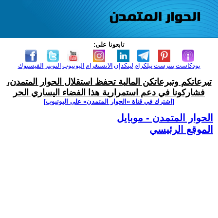
تابعونا على:
بودكاست
بنترست
تيلكرام
لينكدإن
الانستغرام
اليوتيوب
التويتر
الفيسبوك
تبرعاتكم وتبرعاتكن المالية تحفظ استقلال الحوار المتمدن،
فشاركونا في دعم استمرارية هذا الفضاء اليساري الحر
[اشترك في قناة ‫«الحوار المتمدن» على اليوتيوب]
الحوار المتمدن - موبايل
الموقع الرئيسي