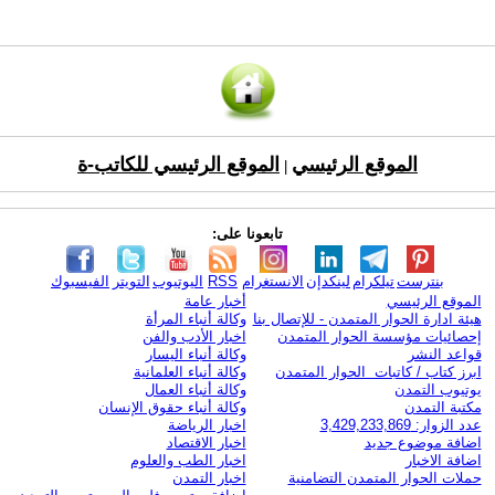
الموقع الرئيسي
الموقع الرئيسي للكاتب-ة
|
تابعونا على:
بنترست
تيلكرام
لينكدإن
الانستغرام
RSS
اليوتيوب
التويتر
الفيسبوك
الموقع الرئيسي
أخبار عامة
هيئة ادارة الحوار المتمدن - للإتصال بنا
وكالة أنباء المرأة
إحصائيات مؤسسة الحوار المتمدن
اخبار الأدب والفن
قواعد النشر
وكالة أنباء اليسار
ابرز كتاب / كاتبات الحوار المتمدن
وكالة أنباء العلمانية
يوتيوب التمدن
وكالة أنباء العمال
مكتبة التمدن
وكالة أنباء حقوق الإنسان
عدد الزوار: 3,429,233,869
اخبار الرياضة
اضافة موضوع جديد
اخبار الاقتصاد
اضافة الاخبار
اخبار الطب والعلوم
حملات الحوار المتمدن التضامنية
اخبار التمدن