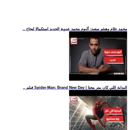
.. محمد علام وهيثم سعيد: ألبوم محمد عدوية الجديد استكمالا لنجاح
.. فيلم Spider-Man: Brand New Day | البداية اللي كان بيتر محتا