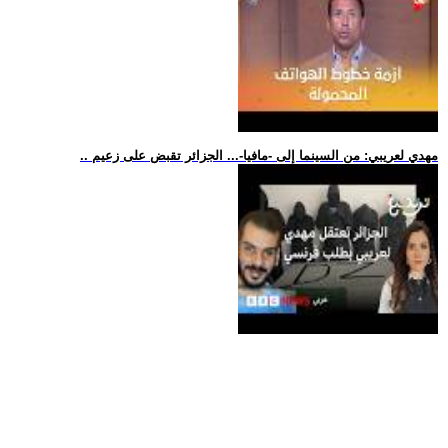
.. مهدي لعريبي: من السينما إلى -مافيا-... الجزائر تقبض على زعيم