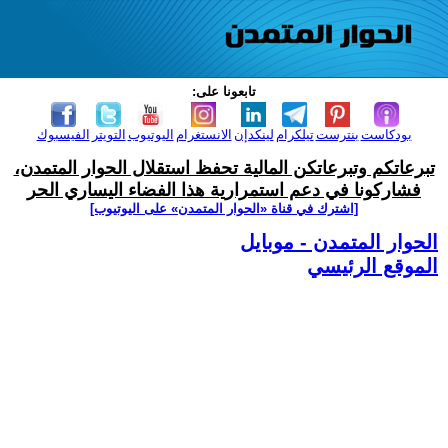
تابعونا على:
بودكاست
بنترست
تيلكرام
لينكدإن
الانستغرام
اليوتيوب
التويتر
الفيسبوك
تبرعاتكم وتبرعاتكن المالية تحفظ استقلال الحوار المتمدن،
فشاركونا في دعم استمرارية هذا الفضاء اليساري الحر
[اشترك في قناة ‫«الحوار المتمدن» على اليوتيوب]
الحوار المتمدن - موبايل
الموقع الرئيسي