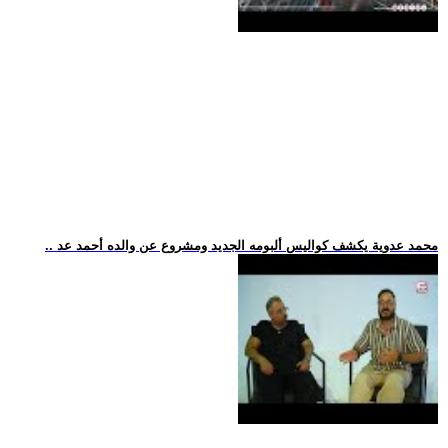
.. محمد عدوية يكشف كواليس ألبومه الجديد ومشروع عن والده أحمد عد