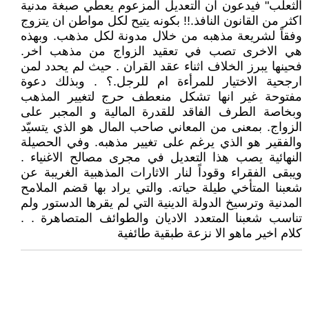
الثعلب" فيدعون ان التعديل المزعوم يعطي صبغة مدنية
اكثر من القانون النافذ.!! بكونه يتيح لكل مواطن ان يتزوج
وفقاً لشريعة مذهبه من خلال مدونة لكل مذهب. وبهذه
هي الاخرى تصب في تعقيد الزواج من مذهب اخر.
فحينها يبرز الخلاف اثناء عقد القران . حيث لم يحدد لمن
ارجحية الاختيار للمرأءة ام للرجل.؟ . وبذلك دعوة
مفتوحة غير انها تشكل منعطف حرج لتغيير المذهب
وبخاصة الطرف الفاقد للقدرة المالية و المجبر على
الزواج. بمعنى من المعاني صاحب المال هو الذي يتسيّد
والفقير هو الذي يرغم على تغيير مذهبه. وفي الحصيلة
النهائية يصب هذا التعديل في مجرى مصالح الاغنياء .
ويبقى الفقراء وقوداً لنار الاثارات المذهبية الغريبة عن
شعبنا المتأخي طيلة حياته. والتي يراد بها قضم الملامح
المدنية وترسيخ الدولة الدينية التي لم يقرها الدستور ولم
تناسب شعبنا المتعدد الاديان والطوائف المتصاهرة . .
كلام اخير ماهو الا نزعة طبقية طائفية