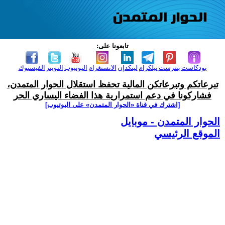
تابعونا على:
بودكاست
بنترست
تيلكرام
لينكدإن
الانستغرام
اليوتيوب
التويتر
الفيسبوك
تبرعاتكم وتبرعاتكن المالية تحفظ استقلال الحوار المتمدن،
فشاركونا في دعم استمرارية هذا الفضاء اليساري الحر
[اشترك في قناة ‫«الحوار المتمدن» على اليوتيوب]
الحوار المتمدن - موبايل
الموقع الرئيسي