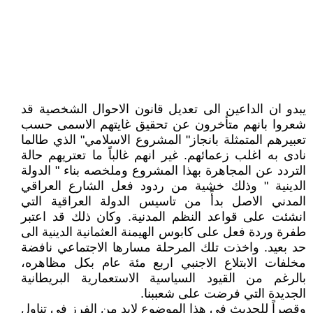
يبدو ان الداعين الى تعديل قانون الاحوال الشخصية قد
شعروا بانهم متأخرون عن تحقيق غايتهم الاسمى حسب
تعبيرهم المتمثلة بانجاز" المشروع الاسلامي" الذي طالما
نادى به اغلب زعمائهم. غير انهم غالباً ما تعتريهم حالة
التردد عن المجاهرة بهذا المشروع وملخصه بناء " الدولة
الدينية " وذلك خشية من ردود فعل الشارع العراقي
المدني الاصل بدأً من تاسيس الدولة العراقية التي
انشئت على قواعد النظم المدنية. وكان ذلك قد اعتبر
طفرة وردة فعل على كابوس الهيمنة العثمانية الدينية الى
حد بعيد. واخذت تلك المرحلة مسارها الاجتماعي نافضة
مخلفات الابتلاع الاجنبي اربع مئة عام بكل مظاهره،
بالرغم من القيود السياسية الاستعمارية البريطانية
الجديدة التي فرضت على شعببنا.
وقصراً للحديث في هذا الموضوع لابد من الفرز في تناول