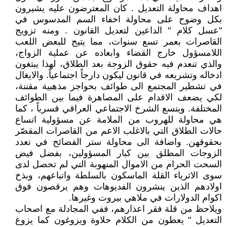
اهداف محاولة التعديل . كان المعترضون عليه يشيرون
بكل وضوح على محاولة اخفاء السم المدسوس في
"عسل كلام " الداعين لتعديل القانون . ومنه تزويج
القاصرات بعمر تسع سنوات، مما يتيح للبعض اللعب
اللامسؤول خارج القضاء وابعاده عن عملية الزواج،
والذي تنعدم فيه حقوق الزوجة بعد الطلاق، لهذا يبتغون
ادخاله وتشريعه في قانون ليكون دارجاً اجتماعياً. والايغال
في تشطير المجتمع الى طوائف بحواجز مذهبية مقننة،
لكي يضعف الاقدام على المصاهرة فيما بين الطوائف
المختلفة. ويتسع الشرخ الاجتماعي العراقي قسرياً ، كما
هي محاولة للهروب من الملامة عن مسؤولية اتساع
حالات الطلاق التي بالاغلب الاعم من القاصرات المقصّر
بحقوقهن. واضافة الى محاولة ستر الفضائح في تعدد
الزوجات المطلق بين كبار المسؤولين، بفضل فيض
السحت الحرام من الاموال المنهوبة التي لم تحصل لدى
سوى الاثرياء القلة الماسكون بالسلطة واتباعهم، وبذخ
اولادهم الذين ينشرون الفديوهات وهم يرقصون فوق
اكوام الدولارات في ملاهي بيروت وغيرها.
ويلاحظ من قلة فقر اعذارهم، ففي المجادلة مع اصحاب
التعديل " يعطون من الكلام حلاوة ويزوغون كما يزوغ