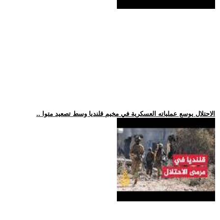
.. الاحتلال يوسع عملياته العسكرية في مخيم قلنديا وسط تصعيد متوا