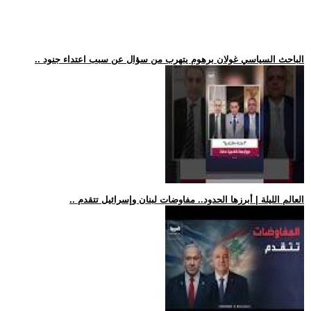
.. الباحث السياسي غولان برهوم يتهرب من سؤال عن سبب اعتداء جنود
.. العالم الليلة | أبرزها الحدود.. مفاوضات لبنان وإسرائيل تتقدم