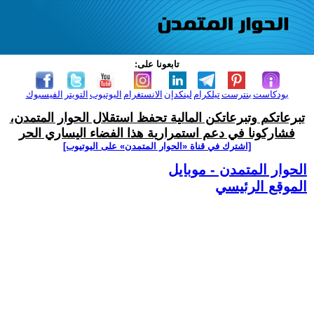
تابعونا على:
بودكاست
بنترست
تيلكرام
لينكدإن
الانستغرام
اليوتيوب
التويتر
الفيسبوك
تبرعاتكم وتبرعاتكن المالية تحفظ استقلال الحوار المتمدن،
فشاركونا في دعم استمرارية هذا الفضاء اليساري الحر
[اشترك في قناة ‫«الحوار المتمدن» على اليوتيوب]
الحوار المتمدن - موبايل
الموقع الرئيسي