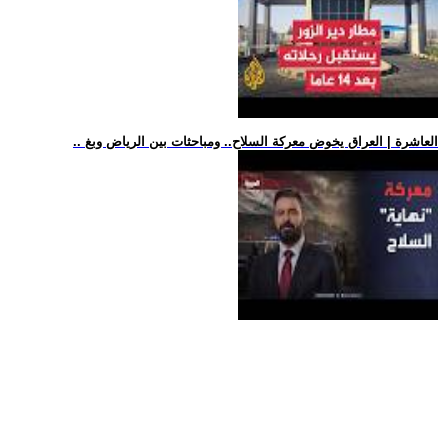
.. العاشرة | العراق يخوض معركة السلاح.. ومباحثات بين الرياض وبغ