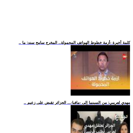
.. كلمة أخيرة -أزمة خطوط الهواتف المحمولة.. المخرج سامح سند: ما
.. مهدي لعريبي: من السينما إلى -مافيا-... الجزائر تقبض على زعيم