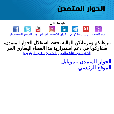
تابعونا على:
بودكاست
بنترست
تيلكرام
لينكدإن
الانستغرام
اليوتيوب
التويتر
الفيسبوك
تبرعاتكم وتبرعاتكن المالية تحفظ استقلال الحوار المتمدن،
فشاركونا في دعم استمرارية هذا الفضاء اليساري الحر
[اشترك في قناة ‫«الحوار المتمدن» على اليوتيوب]
الحوار المتمدن - موبايل
الموقع الرئيسي