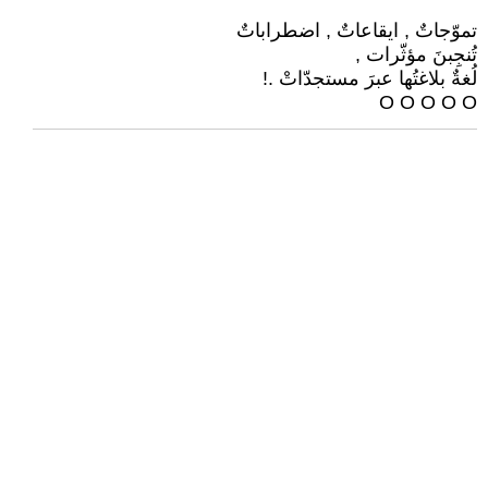
تموّجاتٌ , ايقاعاتٌ , اضطراباتٌ
تُنجِبنَ مؤثّرات ,
لُغةٌ بلاغتُها عبرَ مستجدّاتْ .!
O O O O O