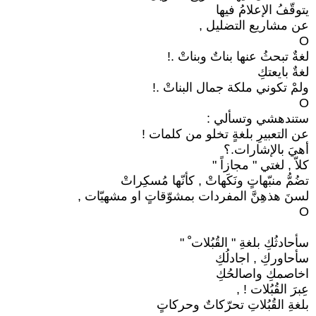
يتوقّفُ الإعلامُ فيها
عن مشاريع التضليل ,
O
لغةٌ تبحثُ عنها بناتٌ وبناتْ .!
لغةٌ بايعتكِ
ولمْ تكوني ملكة جمال البناتْ .!
O
ستندهشي وتسألي :
عن التعبيرِ بلغةٍ تخلو من كلمات !
أهيَ بالإشارات.؟
كلاّ , لغتي " مجازاً "
تضُمُّ منبّهاتٍ ونَكَهاتْ , كأنّها مُسكِراتْ
لسنَ هذهِنَّ المفردات بمشوّقاتٍ او مشهيّات ,
O
سأحادثُكِ بلغةِ " القُبُلات ْ "
سأحاوركِ , اجادلُكِ
اخاصمكِ واصالحُكِ
عِبرَ القُبُلات ! ,
بلغةِ القُبُلاتِ تحرّكاتٌ وحركاتٍ