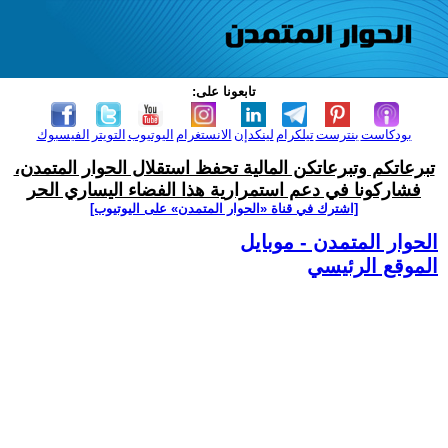
تابعونا على:
بودكاست
بنترست
تيلكرام
لينكدإن
الانستغرام
اليوتيوب
التويتر
الفيسبوك
تبرعاتكم وتبرعاتكن المالية تحفظ استقلال الحوار المتمدن،
فشاركونا في دعم استمرارية هذا الفضاء اليساري الحر
[اشترك في قناة ‫«الحوار المتمدن» على اليوتيوب]
الحوار المتمدن - موبايل
الموقع الرئيسي