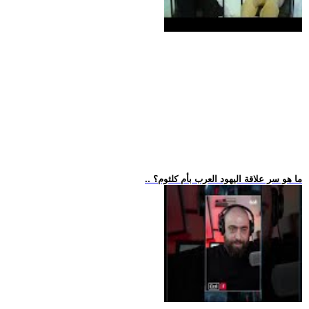
.. ما هو سر علاقة اليهود العرب بأم كلثوم؟