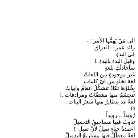
الى مَنْ يَهمُّها الأمر : -
رائد عمر – العراق
في البدءِ
وقبلَ البدء بالبدءِ .!
سأحادثُكِ بلغةٍ
غير موجودةٍ بين اللغاتْ
لغة تخلو من ايّ كلمات
بِخُلوّها تكادُ تتشكّلُ انغامٌ وابياتٌ
تتجسّمُ منها مشتقّاتٌ ومرادفات .!
لغةٌ قد يتطايرُ منها شَعرُ البنات ,
O
رُويداً .. رويداً
تذوبُ فيها مساحيقُ التجميلْ
اعمدةُ حياءٍ تميلُ لأنْ تميل .!
لغةٌ تتعطّلُ فيها مشاريعُ التدويلْ