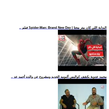
.. فيلم Spider-Man: Brand New Day | البداية اللي كان بيتر محتا
.. محمد عدوية يكشف كواليس ألبومه الجديد ومشروع عن والده أحمد عد