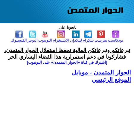
تابعونا على:
بودكاست
بنترست
تيلكرام
لينكدإن
الانستغرام
اليوتيوب
التويتر
الفيسبوك
تبرعاتكم وتبرعاتكن المالية تحفظ استقلال الحوار المتمدن،
فشاركونا في دعم استمرارية هذا الفضاء اليساري الحر
[اشترك في قناة ‫«الحوار المتمدن» على اليوتيوب]
الحوار المتمدن - موبايل
الموقع الرئيسي