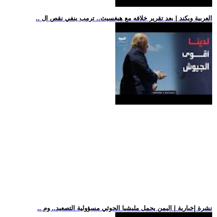
.. العربية ويكند | بعد تقرير خلافه مع هيغسيث.. ترمب ينفي نقص ال
.. نشرة إخبارية | اليمن يحمل مليشيا الحوثي مسؤولية التصعيد.. وم