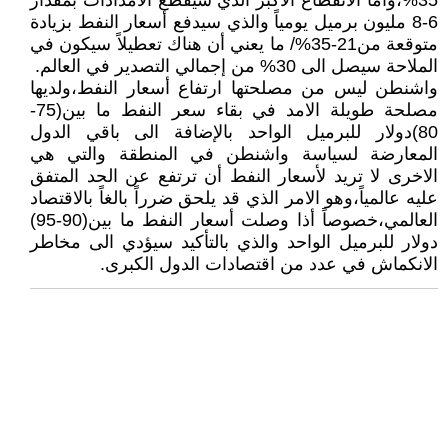
35%،وأما الانقطاع الاكبر الذي سيقطع الامدادات بمقدار
6-8 مليون برميل يومياً والذي سيدفع أسعار النفط بزيادة
متوقعة من21-35%/ ما يعني أن هناك تعطيلاً سيكون في
الملاحة سيصل الى 30% من إجمالي التصدير في العالم.
واشنطن ليس من مصلحتها ارتفاع أسعار النفط،ولديها
مصلحة طويلة الامد في بقاء سعر النفط ما بين(75-
80)دولار للبرميل الواحد بالإضافة الى باقي الدول
المعارضة لسياسة واشنطن في المنطقة والتي هي
الاخرى لا تريد لأسعار النفط أن ترتفع عن الحد المتفق
عليه عالمياً،وهو الامر الذي قد يلحق ضرراً بالغاً بالاقتصاد
العالمي،خصوصاً أذا وصلت أسعار النفط ما بين(90-95)
دولار للبرميل الواحد والذي بالتأكيد سيؤدي الى مخاطر
الانكماش في عدد من اقتصادات الدول الكبرى.