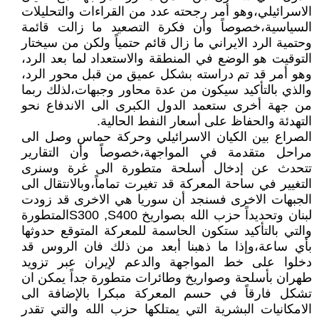
الاسرائيلي،وهو أمر رجحته عدد من القراءات والتحليلات
السياسية،خصوصاً وأن فكرة التصعيد ما زالت قائمة
وحتمية الرد الايراني ما زال قائم حتمياً ولكن من سيختار
التوقيت هو الوضع في المنطقة والاستعداد لما بعد الرد،
وهو أمر قد تم دراسته بشكل عميق من قبل محور الرد،
والذي بالتأكيد سيكون من عدة محاور وجبهات،لذلك ربما
من جهة أخرى ستعمد الدول الكبرى الى الاندفاع نحو
التهدئة والحفاظ على أسعار النفط الحالية.
الصراع بين الكيان الاسرائيلي وحركة حماس وصل الى
مراحل متقدمة في المواجهة،خصوصاً وأن التقارير
تتحدث عن إدخال أسلحة متطورة الى غرة وسنرى
التغيير في ساحة المعركة قد تغيرت تماماً،وبالانتقال الى
الجبهات الاخرى فسنجد أن سوريا هي الاخرى قد زودت
لبنان وتحديداً حزب الله بصواريخ S300 ,S400المتطورة
والتي بالتأكيد ستكون الحاسمة للمعركة المتوقع حدوثها
بأي ساعة،وإذا ما ذهبنا أبعد من ذلك فان الروس قد
دخلوا على خط المواجهة والدعم لإيران عبر تزويد
طهران بأسلحة وصواريخ وطائرات متطورة جداً يمكن ان
تشكل فارقاً في حسم المعركة مبكرا بالإضافة الى
الامكانيات البشرية التي يمتلكها حزب الله والتي تقدر