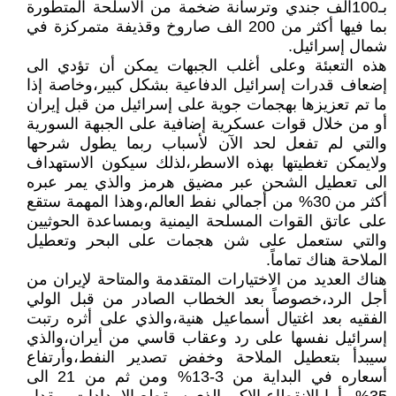
بـ100الف جندي وترسانة ضخمة من الاسلحة المتطورة
بما فيها أكثر من 200 الف صاروخ وقذيفة متمركزة في
شمال إسرائيل.
هذه التعبئة وعلى أغلب الجبهات يمكن أن تؤدي الى
إضعاف قدرات إسرائيل الدفاعية بشكل كبير،وخاصة إذا
ما تم تعزيزها بهجمات جوية على إسرائيل من قبل إيران
أو من خلال قوات عسكرية إضافية على الجبهة السورية
والتي لم تفعل لحد الآن لأسباب ربما يطول شرحها
ولايمكن تغطيتها بهذه الاسطر،لذلك سيكون الاستهداف
الى تعطيل الشحن عبر مضيق هرمز والذي يمر عبره
أكثر من 30% من أجمالي نفط العالم،وهذا المهمة ستقع
على عاتق القوات المسلحة اليمنية وبمساعدة الحوثيين
والتي ستعمل على شن هجمات على البحر وتعطيل
الملاحة هناك تماماً.
هناك العديد من الاختيارات المتقدمة والمتاحة لإيران من
أجل الرد،خصوصاً بعد الخطاب الصادر من قبل الولي
الفقيه بعد اغتيال أسماعيل هنية،والذي على أثره رتبت
إسرائيل نفسها على رد وعقاب قاسي من أيران،والذي
سيبدأ بتعطيل الملاحة وخفض تصدير النفط،وأرتفاع
أسعاره في البداية من 3-13% ومن ثم من 21 الى