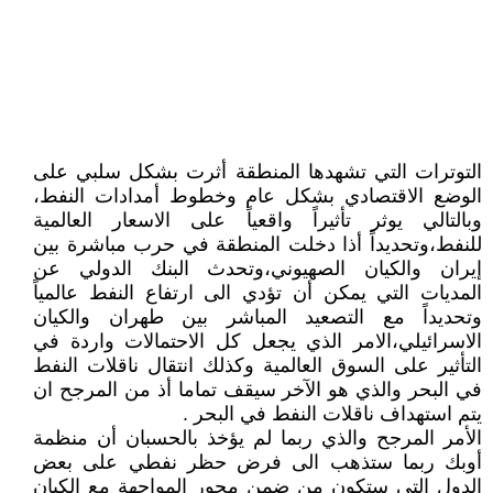
التوترات التي تشهدها المنطقة أثرت بشكل سلبي على
الوضع الاقتصادي بشكل عام وخطوط أمدادات النفط،
وبالتالي يوثر تأثيراً واقعياً على الاسعار العالمية
للنفط،وتحديداً أذا دخلت المنطقة في حرب مباشرة بين
إيران والكيان الصهيوني،وتحدث البنك الدولي عن
المديات التي يمكن أن تؤدي الى ارتفاع النفط عالمياً
وتحديداً مع التصعيد المباشر بين طهران والكيان
الاسرائيلي،الامر الذي يجعل كل الاحتمالات واردة في
التأثير على السوق العالمية وكذلك انتقال ناقلات النفط
في البحر والذي هو الآخر سيقف تماما أذ من المرجح ان
يتم استهداف ناقلات النفط في البحر .
الأمر المرجح والذي ربما لم يؤخذ بالحسبان أن منظمة
أوبك ربما ستذهب الى فرض حظر نفطي على بعض
الدول التي ستكون من ضمن محور المواجهة مع الكيان