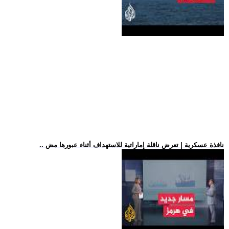
.. نافذة عسكرية | تعرض ناقلة إماراتية للاستهداف أثناء عبورها مض