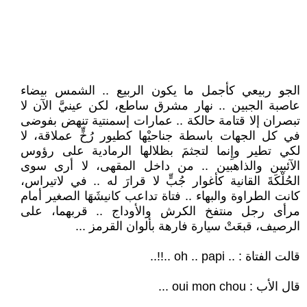
الجو ربيعي كأجمل ما يكون الربيع .. الشمس بيضاء
عاصبة الجبين .. نهار مشرق ساطع، لكن عينيَّ الآن لا
تبصران إلا قتامة حالكة .. عمارات إسمنتية تنهض بفوضى
في كل الجهات باسطة جناحيْها كطيور رُخٍّ عملاقة، لا
لكي تطير وإِنما لتجثمَ بظلالها الرمادية على رؤوس
الآئبين والذاهبين .. من داخل المقهى، لا أرى سوى
الحُلْكَةَ القانية كأغوار جُبٍّ لا قرارَ له .. في لاتيراس،
كانت الطراوة والبهاء .. فتاة تداعب كانيشَهَا الصغير أمام
مرأى رجل منتفخ الكرش والأوداج .. قربهما، على
الرصيف، قبعَتْ سيارة فارهة بألوان القرمز ...
قالت الفتاة : .. oh .. papi ..!!..
قال الأب : oui mon chou ...