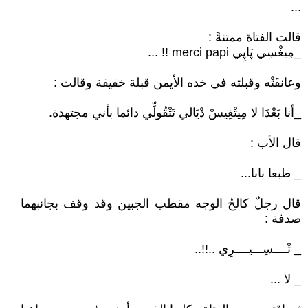
...
قالت الفتاة ممتنةً :
_مِيغْسِي پَاپِي merci papi !! ...
وعانقَتْه وقبلته في خده الأيمن قبلة خفيفة وقالت :
_أنا بَعْدَا لا مِيتْغِيسْ دْيَالي تَتْقُولِّي دائما بأني مجتهدة.
قال الأب :
_ طبعا بابا...
قال رجلٌ كالحُ الوجه مقطب الجبين وقد وقف بجانبهما
صدفة :
_ تْــــسِـــيــــرِي ..!!..
_ لا ...