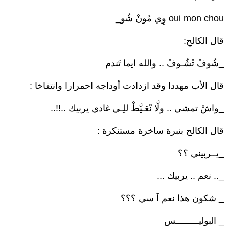
oui mon chou وِي مُونْ شُو_
قال الكالح:
_شُوفْ تْشُـوفْ .. والله ايما تَندم
قال الأب مهددا وقد ازدادت أوداجه احمرارا وانتفاخا :
_واشْ تمشي .. ولَّا نْعَـيَّطْ للِـي غادي يربيك ..!!..
قال الكالح بنبرة ساخرة مستنكرة :
_يــربيني ؟؟
_.. نعم .. يربيك ...
_ شكون هذا نعم آ سي ؟؟؟
_ البوليـــــــــس