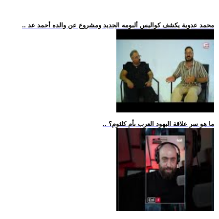
.. محمد عدوية يكشف كواليس ألبومه الجديد ومشروع عن والده أحمد عد
.. ما هو سر علاقة اليهود العرب بأم كلثوم؟