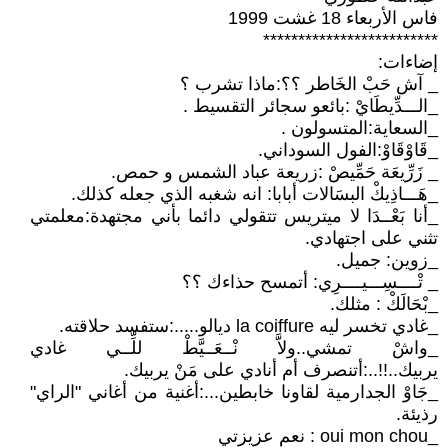
فاس الأربعاء 18 غشت 1999
*************************
إضاءات:
_ آش حَبْ الخَاطر ؟؟:ماذا تشرب ؟
_الـــدِّيطَايْ :بائعو سجائر التقسيط .
_السعاية:المتسولون .
_قَاوْقَاوْ:الفول السوداني.
_ زَرِّيعَة حَمِّيصْ :زريعة عباد الشمس و حمص.
_هَـــاذِيكْ البسَالات أبابا: انه شغبه الذي جعله كذلك.
_أنا بَعْــدَا لا ميتريس تتقولي دائما بأني مجتهدة:معلمتي
تثني على اجتهادي.
_زوين: جميل.
_ تْــــسِـــيــــرِي: أتمسح حذاءك ؟؟
_بْحَالَكْ : مثلك.
_غادي تخسر ليه la coiffure ديالو.....:ستفسد حلاقته.
_واشْ تمشي..ولاَّ نْــعَــيَّطْ للِّــي غادي
يربيك..!!..:أتنصرف أم أنادي على مَنْ يربيك.
_جَاوْ الجدارمية لقاونا خابطين...:أغنية من أغاني "الراي"
رذيئة.
_oui mon chou : نعم عزيزتي