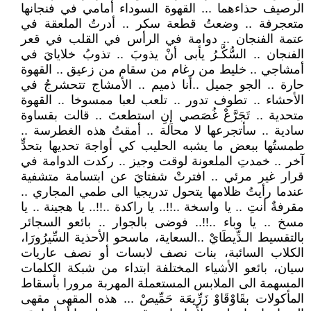
الرصيف حذاءهما ... القهوة السوداء أمامي في فنجانها
متعجرفة .. وضعتُ قطعة سكر .. أدرتُ الملعقة في
عتمة الفنجان .. دوامة في الرأس في القلب في قعر
الفنجان .. السُّكَّـرُ يأبى أنْ يذوبَ .. تذوبُ خلايايَ في
أمشاجي .. خليط من رغام من سقام من زعيق .. القهوة
حارة .. الجو جميل ..أنا ذميم .. الأمشاج تتحشرجُ في
الأحشاء .. تطوف تدور .. تلعب لعبا ممسوخا .. القهوة
متحدية .. تَجَرَّعْ غُصَصي إِنِ استطعتَ .. قالت بقساوة
سادية .. سأتجرعها لا محالة .. أمقتُ هذه الغطرسة ..
طمستُها ببعض ما يشبه الحليب كي أواجهَ تحديها بتحدٍّ
آخر .. خمدتِ الملعونة لوقت وجيز .. ركدت الدوامة في
قرار غير مرئي .. افترتْ شفتايَ عن ابتسامة متشفية
عندما رأيتُ ظلامها يتحول تدريجيا الى طمي المجاري ..
مقرفةٌ أنتِ .. يا واسخة ..!!.. يا راكدة ..!!.. يا هجينة .. يا
مسخ .. يا وباء ..!!.. فوضى بالجوار .. بائعو السجائر
بالتقسيط الـدِّيطَايْ ..السعاية، ماسحو الأحذية السِّيرُورَا،
الكلاب السائبة، بنات نصف لابسات أو نصف عاريات
سيان، بائعو الأشياء المختلفة ابتداء من شبكة الكلمات
المسهمة الى الملابس المستعملة المهربة مرورا بأسقاط
المأكولات بقَاوْقَاوْ زَرِّيعَة حَمِّيصْ ... هذه المقهى مقهى