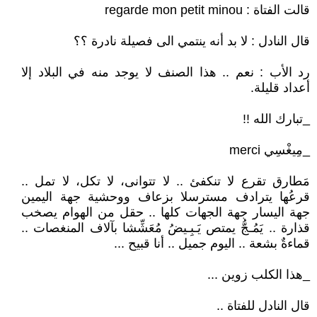
قالت الفتاة : regarde mon petit minou
قال النادل : لا بد أنه ينتمي الى فصيلة نادرة ؟؟
رد الأب : نعم .. هذا الصنف لا يوجد منه في البلاد إلا
أعداد قليلة.
_تبارك الله !!
_مِيغْسِي merci
مَطارق تقرع لا تنكفئ .. لا تتوانى، لا تكل، لا تمل ..
قرعُها يترادف مسترسلا بزعاف ووحشية جهة اليمين
جهة اليسار جهة الجهات كلها .. حقل من الهوام يصخب
قذارة .. يَمُـجُّ يمتص يَـبِـيضُ مُعَشِّشا بآلاف المنغصات ..
قماءةٌ بشعة .. اليوم جميل .. أنا قبيح ...
_هذا الكلب زوين ...
قال النادل للفتاة ..