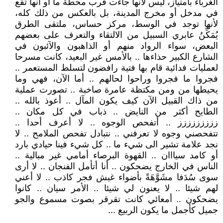
الغرباء بامتياز، ليس لأنها جاءت قرب محطة ما أو أنها تقع
في مدخل أو مخرج المدينة، بل بالعكس من ذلك كله،
لأنها توجد في الوسط، مركز حساس، ملتقى الطرق
يُمَكِّنُ عابري السبيل من الالتقاء والتعرف على بعضهم
البعض، سواء الرواد منهم أو الذاهبون والآئبون في
الشارع الكبير حذاءها .. بالأمس غير البعيد، كانت مسرحا
لعمليات فدائية قام بها فتية رافضون لتسلط المستعمر ..
فجروا ما فجروا وراحوا لحالهم .. أما الآن، فهي وما
يحيطها من ومن مكتظة عامرة صاخبة .. تصورت عملية
من ذاك القبيل الآن كيف يكون المآل .. أعوذ بالله ..
الطايح أكثر من النايض .. ذباب في كل مكان ..
ززززززززز .. أتفحص الوجوه .. لا أعرف أحدا ..
تتفحصني وجوه لا تعرفني .. نتبادل تفحص الملامح .. لا
نجد علامة تشير الى شيء ما .. كل شيء فينا حيادي بارد
أو كامد سيااان .. القهوة البرصاء أمامي غير مبالية ..
الناس في الخارج يضحكون .. أنا أتأمل الفنجان .. لا أرى
سوى سُدَفا مشَوَّهَةً بأضواء غبش فجر كاذب .. لا أعني
لهم شيئا .. لا يعنون لي شيئا .. الأمر سيان .. كانوا
يضحكون .. أمعائي كانت تقرقر بصوت مسموع والجو
جميل كأجمل ما يكون الربيع ...