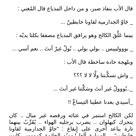
قال الأب بنفاذ صبر، و من داخل المذياع قال المُغني :
_ جَاوْ الجدارمية لقاونا خابطينْ ...
بينما عَلَّقَ الكالح وهو يرافق المذياع مصفقا بكلتا يديْه :
_ بوووليييس .. بولي بولي .. بُولْ غيرْ أنتَ .. نعم آسي ...
وبلهجة حادة ساخطة قال الأب :
_ واش تسكَّـتنا ولَّا لا لا ؟؟؟
_..بُووولْ غير أنتَ وسَكَّتنا غير أنتَ ...
_آسيدي بعدنا عطينا التيساعْ !!
لكن الكالح استمر في غنائه ورقصه غير مبال .. كان
يتحرك كبهلوان .. يضرب برجليه الهواء .. يُقَرِّبُ بينهما
تارة يباعد أخرى على إِيقاع : "جاوْ الجدارمية لقاونا
خابطين" .. السيارة آلفا رُومِيُو الجاثمة كمومس كانت