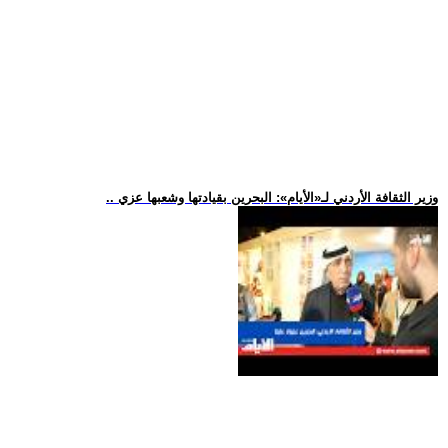
.. وزير الثقافة الأردني لـ«الأيام»: البحرين بقيادتها وشعبها عزي