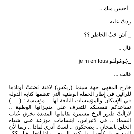
_أحسن منك ..
ردتْ عليه ..
_ آش حَبْ الخَاطر ؟؟
قال ..
_جُومُونْفو je m en fous
قالت ...
خارج المقهى جهة سينما (ريكس) لافتة نَصَبَتْ أوتادَها
للرائين في إِطار الحملة الوطنية التي تنظمها كتابة الدولة
في الإسكان والمؤسسات التابعة لها .. مؤسسة : ( ... )
تساعدكم تنصحكم للتعرف على منجزاتها الوطنية ..
لازالَتْ طيور الرخ مسمرة بقاماتها المديدة تخرق عُباب
السماء .. في لاتيراس، ابتسامات موزعة على شفاه
الخلق بالمجان .. يضحكون .. لستُ أدري لماذا .. ربما لأن
اليوم جميل كأجمل ما يكون الربيع .. ماذا أفعل هنا ..؟؟..