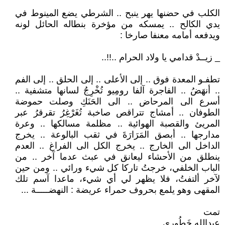
الكلب في حضنها يهر ينبح .. الشرطي يضع المينوط في
يدي الكالح .. يمسكه من مؤخرة بنطاله الحائل لونه
ويدفعه أمامه معنفا صارخا :
_ زيــدْ قدامي يا ولاد الحرام ..!!..
تطفـو المعدة فوق .. إلى الأعلى .. إلى الحلق .. إلى الفم
.. أنهَضُ .. الفاجرة آلفا رومِيو تُخْرِجُ لسانها متشفية ..
أسرع الى المرحاض .. الى الحَنَكِ وصلت حموضة
الطوفان .. أمشاج تتراقص صاخبة تُغَرْغِرُ تقرقرُ عبر
المريئ والقصبة الهوائية .. مظلمة مسالكها .. وعرة
مدارجها .. أبصق المَرَارَةَ في ثقب البالوعة .. يخرج
الداخل الى الخارج .. يخرج الكل الى الفراغ .. العدم
ينطلق من الأحشاء ليعانق في عبث عدما آخر .. من
الباب الخلفي، خرجتُ تاركا كل شيء ورائي .. ومن حين
لآخر ألتفتُ، فلا يظهر لي أي شيء، ماعدا آسم تلك
المقهى وهو يلمع بحروف حمراء عريضة : النهضـــــة ...
تمت
عبدالله خَطُوري