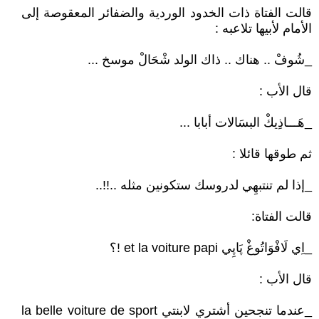
قالت الفتاة ذات الخدود الوردية والضفائر المعقوصة إلى
الأمام لأبيها تلاعبه :
_شُوفْ .. هناك .. ذاك الولد شْحَالْ موسخ ...
قال الأب :
_هَـــاذِيكْ البسَالات أبابا ...
ثم طوقها قائلا :
_إذا لم تنتبهِي لدروسك ستكونين مثله ..!!..
قالت الفتاة:
_اِي لَافْوَاتُوغْ پَاپِي et la voiture papi !؟
قال الأب :
_عندما تنجحين أشتري لابنتي la belle voiture de sport