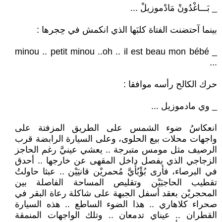
_ بَـــاغْدُونْ مَادْموزيلْ ...
بينما آحتضنت الفتاة كلبَها الذي انكمش في حِجرها :
_ minou .. petit minou ..oh .. il est beau mon bébé
...
حرك الكالح رأسه موافقا :
_ وي مادموزيل ...
انعكاسُ ضوء الشمس على الطريق المزفتة على
واجهات محلات بيع الحلوى، وعلى السيارة الرابضة قرب
الرصيف مثل مومس متبرجة .. يعشي عينيَّ رغم الحاجز
الزجاجي الذي يفصل داخل المقهى عن خارجها .. أحدق
في البرصاء، فأرى بُؤْبُأَيَّ مُحمريْن قانيَيْن .. عبثا حاولتُ
تقطيب الحاجبَيْن وتقليص المساحة الفاصلة بين
المحجريْن بعقد أسفل الجبهة على شاكلة رعاة البقر في
صحراء كلاهاري .. هذا الضوء الساطع .. هذه السيارة
القطران .. عيناي تدمعان .. وتلك الواجهات المنمقة