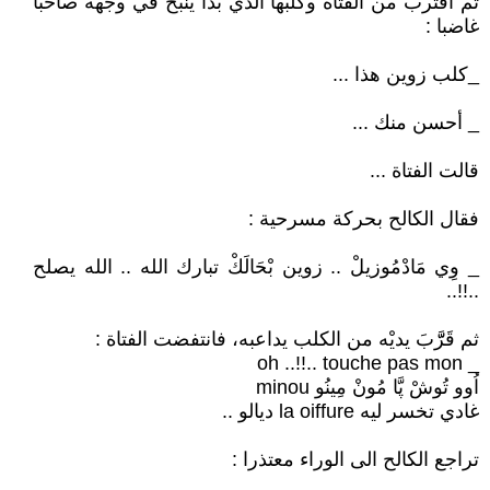
ثم اقترب من الفتاة وكلبها الذي بدأ ينبح في وجهه صاخبا
غاضبا :
_كلب زوين هذا ...
_ أحسن منك ...
قالت الفتاة ...
فقال الكالح بحركة مسرحية :
_ وِي مَادْمُوزيلْ .. زوين بْحَالَكْ تبارك الله .. الله يصلح
..!!..
ثم قَرَّّبَ يديْه من الكلب يداعبه، فانتفضت الفتاة :
_ oh ..!!.. touche pas mon
اُوو تُوشْ پَّا مُونْ مِينُو minou
غادي تخسر ليه la oiffure ديالو ..
تراجع الكالح الى الوراء معتذرا :