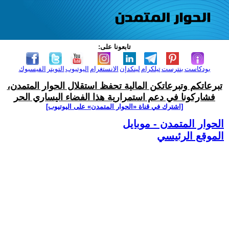
تابعونا على:
بودكاست
بنترست
تيلكرام
لينكدإن
الانستغرام
اليوتيوب
التويتر
الفيسبوك
تبرعاتكم وتبرعاتكن المالية تحفظ استقلال الحوار المتمدن،
فشاركونا في دعم استمرارية هذا الفضاء اليساري الحر
[اشترك في قناة ‫«الحوار المتمدن» على اليوتيوب]
الحوار المتمدن - موبايل
الموقع الرئيسي