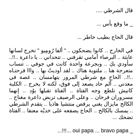
قال الشرطي ....
_ ما وقع بأس ...
قال الحاج بطيب خاطر ...
في الخارج .. كانوا يضحكون .. " ألفا رُومِيو " تخرج لسانها
عابثة .. البرصاء أمامي تقرفني .. تتحداني .. يا داعرة ..!!..
سأودي بكِ .. وبجرعة واحدة كانت في جوفي .. تنساب
متعرجة هنا .. ملتوية هناك .. لقد أوديتُ بها .. وااا فرحتـاه
..!!.. الحاج مع شرطي المرور يتهامسان .. غصة في
معدتي .. ألم حاد يصعد إلى فوق، لكنه لا يخرج .. الكلبة
كانيش تلطع وجه الفتاة .. الفتاة تقبلها بوُد .. إنهما
مسروران فرحان .. وعلى الرصيف تربض داعرة مغناج ..
الكالح مايزال يغني يرقص منتشيا هاذيا .. يتقدم الشرطي
.. يمسك بالكالح .. الحاج يصفعه على خديْه معنفا .. الفتاة
تضحك ...
_ oui papa ... bravo papa ...!!!...