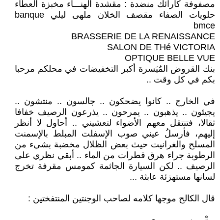
مصفوفة كأرائك منضدة : مقشدة الهنـــاء مخبزة العطاء
حلويات الصفاء مقصف الخلان ملهى ليلي banque
bmce
BRASSERIE DE LA RENAISSANCE
SALON DE THé VICTORIA
OPTIQUE BELLE VUE
بنك القروض المُيَسرة أكبر التخفيضات في محلكم مرحبا
بكم في كل وقت ..
في الخارج .. كانوا يضحكون .. جالسون .. منتشون ..
يجيئون .. يذهبون .. يمرحون .. يذرعون الرصيف خفافا
ثقالا، فتنتقل معهم الأضواء لتعشيني .. أحاول لا أنظر
إليهم، فأرسلُ عيني صوب الإسفلت المبلط بالإسمنت
المسلح والغرانيت حيث بعض الظلال مخضبة بشيء من
الرطوبة جراء هرق قطرات من الماء .. أبقي نظري على
الرصيف .. لكن السيارة الجاثمة كمومس مقرفة تخرج
لسانها مستهزئة عابثة ...
قال الكالح موجها كلامه لصاحب الوجنتين المنتفختين :