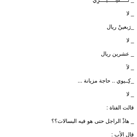
_ تْـــــسِـــــيــــرِي
_ لا
_رَبعينْ ريال
_ لا
_ عشرين ريال
_ لاَ
_كِــيوي .. حاجة مزيانة ...
_ لا
قالت الفتاة :
_ هاذْ الراجل حتى هو فيه البسالات؟؟
قال الأب :