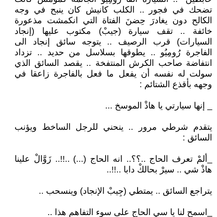
تضحك في فجور .. الكلب كانيش كان ينبح في وجه
الكالح دون يغادرَ حِضنَ الفتاة التي انكمشت مذعورة
خائفة .. تقف سيارة (جيبْ) مكتوب عليها (إنجاد
السيارات) قرب الرصيف .. يتوجه سائق إنجاد الى
الفاجرة رُومِيُو .. يطوقها بسلاسل من حديد .. تزداد
انتفاضة صاحب الكرش المنتفخة .. يقصد السائق الذي
سولت له نفسه أن يفعل ما فعل بالفاجرة زاعقا في
وجهه بأقذع الشتائم :
_ إنها سيارتي يا هاذْ الموسخ ...
يتقدم شرطي مرور .. ينحني للرجل الساخط ويؤنب
السائق :
_ألمْ تعرف الحاج ..؟؟.. انه الحاج (...) ..!!.. زَوَّالْ علينا
هاذْ شي .. سيرْ بحالكْ دابا ..!!..
يتراجع السائق .. يمتطي (جِيبْ الإنجاد) وينسحب ..
_اسمح لنا يا سي الحاج على سوء التفاهم هذا ..