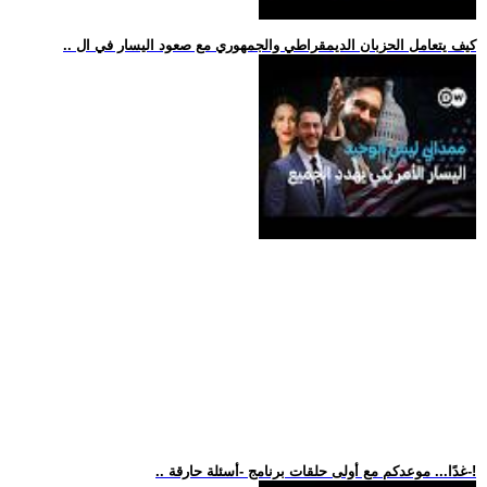
.. كيف يتعامل الحزبان الديمقراطي والجمهوري مع صعود اليسار في ال
.. غدًا... موعدكم مع أولى حلقات برنامج -أسئلة حارقة-!