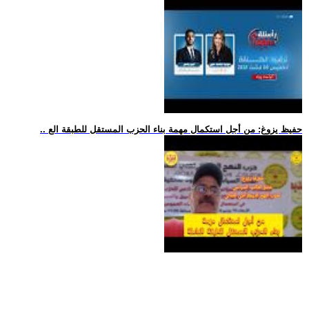
.. حفيظ يزوغ: من أجل استكمال مهمة بناء الحزب المستقل للطبقة الع