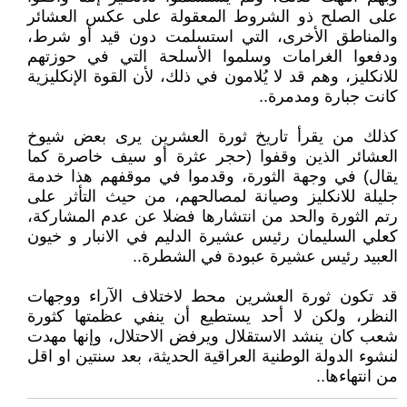
على الصلح ذو الشروط المعقولة على عكس العشائر
والمناطق الأخرى، التي استسلمت دون قيد أو شرط،
ودفعوا الغرامات وسلموا الأسلحة التي في حوزتهم
للانكليز، وهم قد لا يُلامون في ذلك، لأن القوة الإنكليزية
كانت جبارة ومدمرة..
كذلك من يقرأ تاريخ ثورة العشرين يرى بعض شيوخ
العشائر الذين وقفوا (حجر عثرة أو سيف خاصرة كما
يقال) في وجهة الثورة، وقدموا في موقفهم هذا خدمة
جليلة للانكليز وصيانة لمصالحهم، من حيث التأثر على
رتم الثورة والحد من انتشارها فضلا عن عدم المشاركة،
كعلي السليمان رئيس عشيرة الدليم في الانبار و خيون
العبيد رئيس عشيرة عبودة في الشطرة..
قد تكون ثورة العشرين محط لاختلاف الآراء ووجهات
النظر، ولكن لا أحد يستطيع أن ينفي عظمتها كثورة
شعب كان ينشد الاستقلال ويرفض الاحتلال، وإنها مهدت
لنشوء الدولة الوطنية العراقية الحديثة، بعد سنتين او اقل
من انتهاءها..