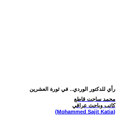
رأي للدكتور الوردي.. في ثورة العشرين
محمد ساجت قاطع
كاتب وباحث عراقي
(Mohammed Sajit Katia)