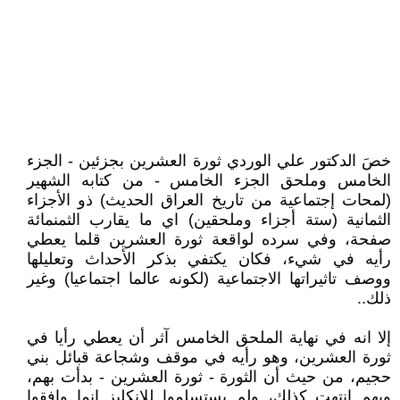
خصَ الدكتور علي الوردي ثورة العشرين بجزئين - الجزء
الخامس وملحق الجزء الخامس - من كتابه الشهير
(لمحات إجتماعية من تاريخ العراق الحديث) ذو الأجزاء
الثمانية (ستة أجزاء وملحقين) اي ما يقارب الثمنمائة
صفحة، وفي سرده لواقعة ثورة العشرين قلما يعطي
رأيه في شيء، فكان يكتفي بذكر الأحداث وتعليلها
ووصف تاثيراتها الاجتماعية (لكونه عالما اجتماعيا) وغير
ذلك..
إلا انه في نهاية الملحق الخامس آثر أن يعطي رأيا في
ثورة العشرين، وهو رأيه في موقف وشجاعة قبائل بني
حجيم، من حيث أن الثورة - ثورة العشرين - بدأت بهم،
وبهم انتهت كذلك، ولم يستسلموا للانكليز إنما وافقوا