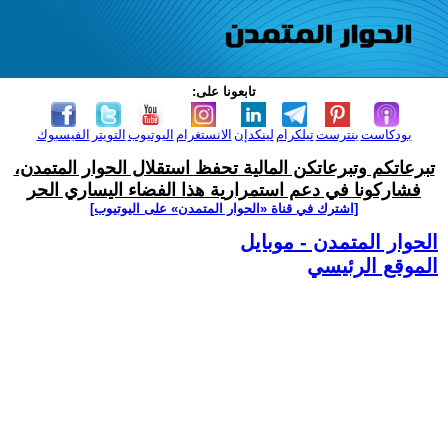
تابعونا على:
بودكاست
بنترست
تيلكرام
لينكدإن
الانستغرام
اليوتيوب
التويتر
الفيسبوك
تبرعاتكم وتبرعاتكن المالية تحفظ استقلال الحوار المتمدن،
فشاركونا في دعم استمرارية هذا الفضاء اليساري الحر
[اشترك في قناة ‫«الحوار المتمدن» على اليوتيوب]
الحوار المتمدن - موبايل
الموقع الرئيسي