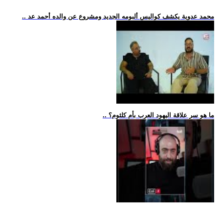
.. محمد عدوية يكشف كواليس ألبومه الجديد ومشروع عن والده أحمد عد
.. ما هو سر علاقة اليهود العرب بأم كلثوم؟