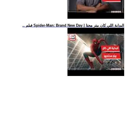
.. فيلم Spider-Man: Brand New Day | البداية اللي كان بيتر محتا