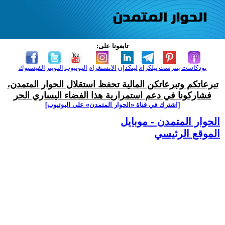
تابعونا على:
بودكاست
بنترست
تيلكرام
لينكدإن
الانستغرام
اليوتيوب
التويتر
الفيسبوك
تبرعاتكم وتبرعاتكن المالية تحفظ استقلال الحوار المتمدن،
فشاركونا في دعم استمرارية هذا الفضاء اليساري الحر
[اشترك في قناة ‫«الحوار المتمدن» على اليوتيوب]
الحوار المتمدن - موبايل
الموقع الرئيسي