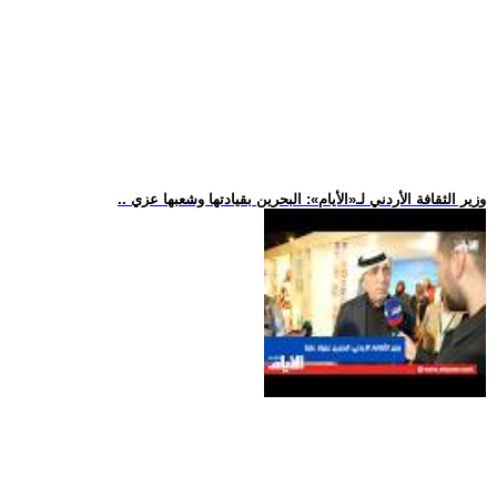
.. وزير الثقافة الأردني لـ«الأيام»: البحرين بقيادتها وشعبها عزي