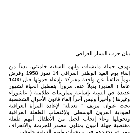
بيان حزب اليسار العراقي
تهدف حملة مليشيات وليهم السفيه خامنئي، بدءاً من
إلغاء يوم العيد الوطني العراقي 14 تموز 1958 وفرض
يوماً طائفياً عن واقعة مفبركة بإدعاء حدوثها قبل 1400
عاماً ( الغدير) بديلاً عنه، مروراً بتعطيل الحياة لشهور
عديدة في السنة بإشاعة ممارسات ظلامية ( عاشوراء
وغيرها ) وأخيراً وليس آخراً إلغاء قانون الأحوال الشخصية
تحت عنوان مزيف " تعديله" لإعادة المرأة العراقية
لعبودية القرون الوسطى ولإغتصاب الطفلة العراقية
وتحويلها وعاء إنجاب لجيل من الأطفال أمهم طفلة
مغتصبة جهلة أميون يمثلون مصدر للجريمة والانحراف
ومن ثم تجنيدهم في مليشيات وليهم السفيه خامنئي..