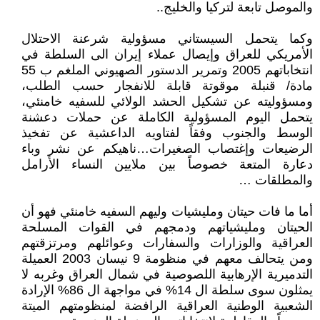
والموصل تابعة لتركيا والخليج..
وكما يتحمل السيستاني مسؤولية شرعنة الاحتلال
الأمريكي للعراق وإيصال عملاء إيران الى السلطة في
انتخاباتهم 2005 وتمرير الدستور الصهيوني الملغم ب 55
مادة/ قنبلة موقوتة قابلة للانفجار حسب الطلب،
ومسؤوليته عن تشكيل الحشد الولائي للسفيه خامنئي،
يتحمل اليوم المسؤولية الكاملة عن حملات دعشنة
الوسط والجنوب وفقاً لفتاويه الداعشية عن تفخيذ
الرضيعات وإغتصاب الصغيرات…ناهيكم عن نشر وباء
دعارة المتعة خصوصاً بين ملايين النساء الأرامل
والمطلقات …
أما ما فات حيتان ومليشيات وليهم السفيه خامنئي فهو أن
الحيتان ومليشياتهم ودمجهم في القوات المسلحة
العراقية والوزارات والسفارات وعوائلهم ومرتزقتهم
ومن يتحالف معهم في منظومة 9 نيسان 2003 العميلة
التدميرية الإرهابية اللصوصية في شمال العراق وغربه لا
يمثلون سوى سلطة ال 14% في مواجهة ال 86% الإرادة
الشعبية الوطنية العراقية الرافضة لمنظومتهم الميتة