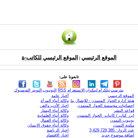
الموقع الرئيسي
الموقع الرئيسي للكاتب-ة
|
تابعونا على:
بنترست
تيلكرام
لينكدإن
الانستغرام
RSS
اليوتيوب
التويتر
الفيسبوك
الموقع الرئيسي
أخبار عامة
هيئة ادارة الحوار المتمدن - للإتصال بنا
وكالة أنباء المرأة
إحصائيات مؤسسة الحوار المتمدن
اخبار الأدب والفن
قواعد النشر
وكالة أنباء اليسار
ابرز كتاب / كاتبات الحوار المتمدن
وكالة أنباء العلمانية
يوتيوب التمدن
وكالة أنباء العمال
مكتبة التمدن
وكالة أنباء حقوق الإنسان
عدد الزوار: 3,429,728,385
اخبار الرياضة
اضافة موضوع جديد
اخبار الاقتصاد