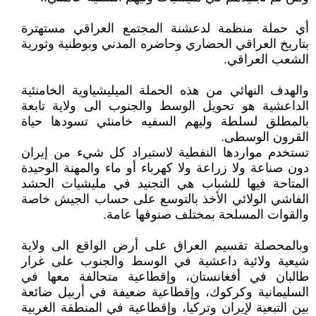
أي حملة منظمة لدعشنة المجتمع العراقي مستهترة
بتاريخ العراقي الحضاري وحاضره المدني وبوطنية وثورية
الشعب العراقي.
والهدف النهائي من هذه الحملة الميليشياوية الخامنئية
الداعشية هو تحويل الوسط والجنوب الى ولاية تابعة
بالمطلق لسلطة وليهم السفيه خامنئي تسودها حياة
القرون الوسطى.
تستخدم مواردها النفطية لاستيراد كل شيء من إيران
دون صناعة ولا زراعة ولا كهرباء أو ماء والمهنة الوحيدة
المتاحة فيها للشباب هي التجنيد في مليشيات الحشد
الفاشي الولائي الأخذ بالتوسع على حساب الجيش خاصة
والقوات المسلحة بمختلف صنوفها عامة.
وبالمحصلة تقسيم العراق على أرض الواقع الى ولاية
شيعية ولائية داعشية في الوسط والجنوب على غرار
طالبان في أفغانستان، وإقطاعية متحالفة معها في
السليمانية وكركوك، وإقطاعية ضعيفة في أربيل ضائعة
بين التبعية لإيران وتركيا، وإقطاعية في المنطقة الغربية