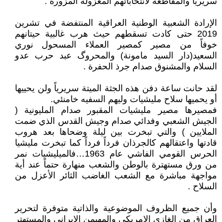
سريرياً والمقاطعة لانتخاباتهم المعزولة المزورة .
الإرادة الشعبية الوطنية العراقية المنتفضة في تشرين
2019 حتى كادت تسقطهم حيث هرب غالبية حيتانهم
خوفاً من مصير كمصير العملاء المسحول نوري
السعيد(دار السيد مامونة) والمحروگ عبد حرب عدو
السلام والمشنوق صدام جرذ الحفرة .
لقد حانت ساعة دفن هذه الجثة الميتة سريرياً ولن يحييها
أو يحميها سلاح مليشيات وليهم السفيه خامنئي.
فمصيرها مصير مليشيات المقبور صدام المليونية (
الجيش الشعبي وفدائي صدام وجيش القدس الذي ضمت
الملايين ) والتي تبخرت بين ليلة وضحاها بعد هروب
قادتها واعتقالهم كالجرذان فرداً فرداً كما تبخرت مليشيا
الحرس القومي الفاشي عام 1963…فالميليشيات نمر
من ورق مستهترة بالوطن والشعب منهارة حتماً عند أية
مواجهة مباشرة مع الشعب الغاضب الثائر الأعزل من
السلاح .
وأن جميع الظروف الموضوعية والذاتية متوفرة لتحرير
العراق من الغازي الامريكي والمهيمن الايراني والمستهتر