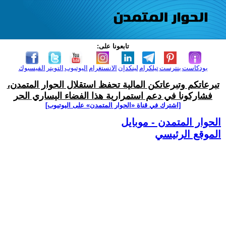
تابعونا على:
بودكاست
بنترست
تيلكرام
لينكدإن
الانستغرام
اليوتيوب
التويتر
الفيسبوك
تبرعاتكم وتبرعاتكن المالية تحفظ استقلال الحوار المتمدن،
فشاركونا في دعم استمرارية هذا الفضاء اليساري الحر
[اشترك في قناة ‫«الحوار المتمدن» على اليوتيوب]
الحوار المتمدن - موبايل
الموقع الرئيسي