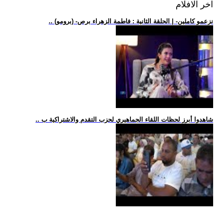
اخر الافلام
.. (برومو) -نزعمو كاملين- | الحلقة الثانية : فاطمة الزهراء برص
.. شاهدوا أبرز لحظات اللقاء الجماهيري لحزب التقدم والاشتراكية ب