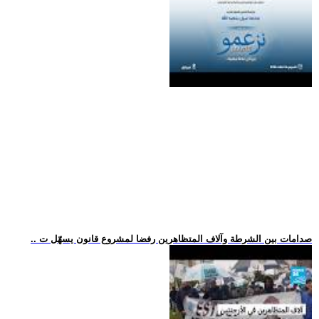
.. صدامات بين الشرطة وآلاف المتظاهرين رفضا لمشروع قانون يسهّل ت