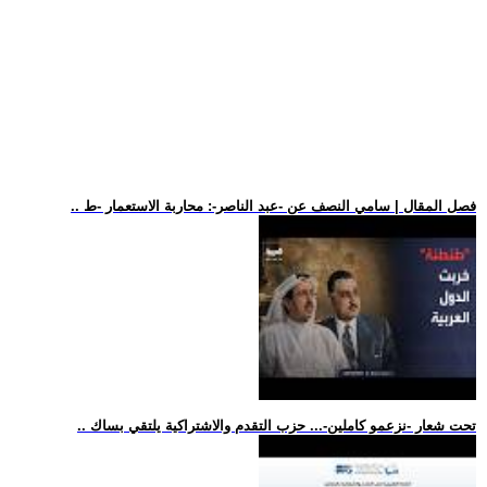
.. فصل المقال | سامي النصف عن -عبد الناصر-: محاربة الاستعمار -ط
.. تحت شعار -نزعمو كاملين-... حزب التقدم والاشتراكية يلتقي بساك