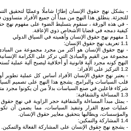
- يشكل نهج حقوق الإنسان إطارًا شاملًا وعمليًا لتحقيق الت
للتجزئة. ينطلق هذا النهج من مبدأ أن جميع الأفراد متساوون في
- في هذه الورقة ، سنقوم بتسليط الضوء على مفهوم نهج حقوق
كيفية دمجه في قضايا الأشخاص ذوي الإعاقة.
1 مفهوم نهج حقوق الإنسان وأهميته في السياق الدولي
1.1 تعريف نهج حقوق الإنسان:
- نهج حقوق الإنسان هو أكثر من مجرد مجموعة من المبادئ ال
مجموعة من القيم والمبادئ التي تركز على الكرامة الإنسانية،
النهج كونه مجرد آلية قانونية أو أخلاقية ليصبح آلية عملية تُ
1.2 التركيز على الأفراد:
- يعتبر نهج حقوق الإنسان الأفراد أساس كل عملية تطوير أو إ
قلب السياسات والبرامج. يشجع هذا النهج على تصميم السياسا
شركاء فاعلين في صنع السياسات بدلاً من أن يكونوا مجرد متلق
1.3 المساءلة والشفافية:
- يمثل مبدأ المساءلة والشفافية حجر الزاوية في نهج حقوق
عمليات صنع القرار وتنفيذ السياسات، مما يضمن أن تكون ا
والمؤسسات، ويطالبها بتحقيق معايير حقوق الإنسان.
1.4 المشاركة والتمكين:
- يشجع نهج حقوق الإنسان على المشاركة الفعالة والتمكين. ي