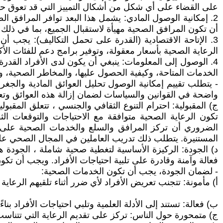
على القضاء على أي شكل من أشكال التمييز التي قد تعوق حص
2. إمكانية الوصول المادي: يشمل هذا البعد توافر المرافق
أن تكون المرافق الصحية مهيأة لاستقبال الجميع، بما في ذلك
3. الإتاحة الاقتصادية (القدرة على تحمل التكاليف): يجب
الرعاية الصحية بأسعار معقولة، وتوفير برامج دعم للفئات الأكث
4. الوصول إلى المعلومات: ينبغي أن يكون لدى الأفراد الق
الخدمات المتاحة، وكيفية الحصول عليها، والمخاطر الصحية،
- يتطلب تقييم إمكانية الوصول تحليل العوائق المادية والجغ
واضحة في القوانين والسياسات لضمان إزالة هذه العوائق وتعز
‌ج) المقبولية: احترام التنوع الثقافي والجنسي ، تتعلق المقبو
تكون الرعاية الصحية متوافقة مع الاحتياجات والتوقعات ال
الضروري أن تركز المرافق والسلع والخدمات الصحية على الإ
المستنيرة. يتطلب ذلك تدريب العاملين في المجال الصحي على
‌د) الجودة: الركيزة الأساسية لتغطية صحية شاملة ، الجودة
فعالة وآمنة وقادرة على تلبية احتياجات الأفراد. ويجب أن ت
- لضمان الجودة، يجب أن تكون الخدمات الصحية:
‌أ) مأمونة: تتجنب تعريض الأفراد لأي ضرر أثناء تلقيهم الرعاية
‌ب) فعالة: تستند إلى الأدلة العلمية وتلبي احتياجات الأفراد بناء
‌ج) متمحورة حول الناس: تركز على تقديم الرعاية التي تتناسب