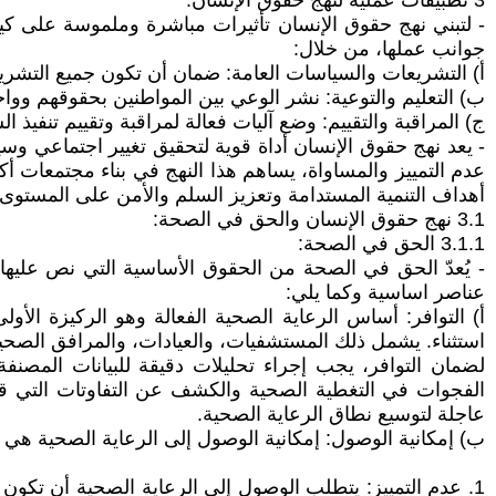
3 تطبيقات عملية لنهج حقوق الإنسان:
- لتبني نهج حقوق الإنسان تأثيرات مباشرة وملموسة على ك
جوانب عملها، من خلال:
‌أ) التشريعات والسياسات العامة: ضمان أن تكون جميع التشريع
‌ب) التعليم والتوعية: نشر الوعي بين المواطنين بحقوقهم ووا
‌ج) المراقبة والتقييم: وضع آليات فعالة لمراقبة وتقييم تنفي
- يعد نهج حقوق الإنسان أداة قوية لتحقيق تغيير اجتماعي و
عدم التمييز والمساواة، يساهم هذا النهج في بناء مجتمعات أ
أهداف التنمية المستدامة وتعزيز السلم والأمن على المستوى 
3.1 نهج حقوق الإنسان والحق في الصحة:
3.1.1 الحق في الصحة:
- يُعدّ الحق في الصحة من الحقوق الأساسية التي نص عليها 
عناصر اساسية وكما يلي:
‌أ) التوافر: أساس الرعاية الصحية الفعالة وهو الركيزة ال
استثناء. يشمل ذلك المستشفيات، والعيادات، والمرافق الص
لضمان التوافر، يجب إجراء تحليلات دقيقة للبيانات المصنف
الفجوات في التغطية الصحية والكشف عن التفاوتات التي ق
عاجلة لتوسيع نطاق الرعاية الصحية.
‌ب) إمكانية الوصول: إمكانية الوصول إلى الرعاية الصحية هي
1. عدم التمييز: يتطلب الوصول إلى الرعاية الصحية أن تكو