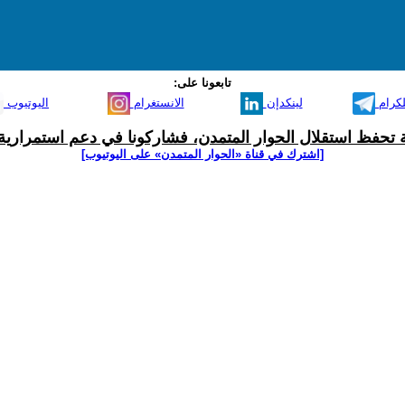
تابعونا على:
لكرام
لينكدإن
الانستغرام
اليوتيوب
ية تحفظ استقلال الحوار المتمدن، فشاركونا في دعم استمرارية 
[اشترك في قناة ‫«الحوار المتمدن» على اليوتيوب]