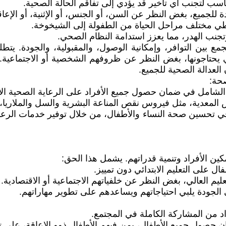
اسب لتجنب أي تأخير قد يؤدي إلى تفاقم الحالة الصحية.
للجميع، بغض النظر عن السن، أو الجنس، أو الإثنية، أو الإعاق
طي مختلف مراحل الحياة من الطفولة إلى الشيخوخة.
تجنب الهدر، مما يعزز استدامة النظام الصحي.
ين التوافر، وإمكانية الوصول، والمقبولية، والجودة. يتطلب 
 يحتاجونها، بغض النظر عن ظروفهم الشخصية أو الاجتماعية.
لعدالة الصحية للجميع.
ي الشامل في ضمان حصول جميع الأفراد على الرعاية الصحية ال
ض المعدية، مثل فيروس نقص المناعة البشرية والسل والملاريا،
تحسين صحة النساء والأطفال، من خلال توفير خدمات الرعاية ال
كين الأفراد وتنمية قدراتهم. يشمل هذا الحق:
ال على التعليم الابتدائي دون تمييز.
ليم العالي، بغض النظر عن خلفياتهم الاجتماعية أو الاقتصادية.
الجودة يلبي احتياجاتهم ويساعدهم على تطوير مهاراتهم.
اد من المشاركة الكاملة في المجتمع.
ان حصول جميع الأطفال، بمن فيهم الأطفال ذوو الإعاقة، على تع