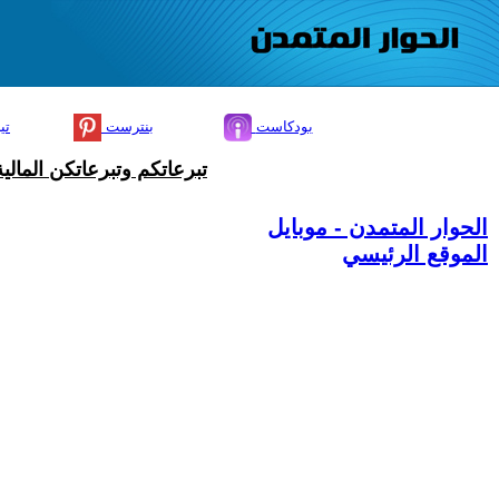
بودكاست
بنترست
تي
تبرعاتكم وتبرعاتكن المال
الحوار المتمدن - موبايل
الموقع الرئيسي