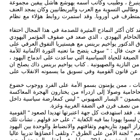
ينبرغ ، وطبيب وكاتب اسمه يهوشع هاشل ييفين مجموعة
ين وطالبي التسوية مع العرب والبريطانيين وكان يمجد العنف
 المتطرف في أوروبا. وقد استمرت روابط هؤلاء مع نظام
قد كان أكثر النماذج المثيرة للصدمة في هذا المجال احتفاء
، الحاخام اليهودي ، الذي صعد في صفوف المؤتمر اليهودي
ساق الدكتور يواخيم برينس مع هيستيريا التفوق العرقي على
) تملق فيه الى حد الهوس الايدولوجية النازية حيث قال : " سوف يتضح ما تعنيه الثورة الألمانية للأمة
ك الصيغة للحياة السياسية التي ساعدت على اندماج اليهود ،
من النازية والصهيونية . كتاب يواخيم برينس ذاك يصلح ان
اع عن قانون القومية وفي تسويق ما يسمونه الانقلاب على
معيات ، ممن يؤمنون بسمو الأمة على الفرد ووجوب خضوع
حاخامية وصولا إلى ازدراء من يختارون الهجرة المعاكسة
 ويصمون " اليسار الصهيوني " ليس كمعارضة سياسية داخل
كثر من نصف قرن في الضفة الغربية وغزة.
ية . فقد استهدفت كل جهة اعتبرتها تهديدا لصعود " القومية
ليسوا يهودا بما فيه الكفاية "، على حد قولهم . نشأت تلك
اليهود بتاريخهم وثقافتهم والانضباط والوحدة بين اليهود
" لجنة الأمن على الطرق "، وتلقى أعضاؤها تدريبا عاليا