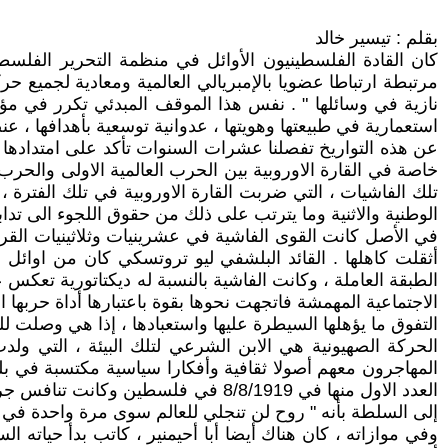
بقلم : تيسير خالد
مرتبطة ارتباطا عضويا بالإمبريالي العالمية ومعادية لجميع ح
استعمارية في طبيعتها وهويتها ، عدوانية توسعية بأهدافها ، عن
عن هذه التواريخ تفصلنا عشرات السنوات تأكد على امتدادها
خاصة في القارة الاوروبية بين الحرب العالمية الاولى والحرب ا
تلك الفاشيات ، التي ضربت القارة الاوروبية في تلك الفترة 
الوطنية والاثنية وما يترتب على ذلك من حقوق اللجوء الى تداب
في الأصل كانت القوى الفاشية في عشرينيات وثلاثينيات ال
أثقلت كاهلها . القائد البلشفي ليو تروتسكي كان من اوائل
الطبقة العاملة ، وكانت الفاشية بالنسبة له ديكتاتورية تعكس 
الاجتماعية المهمشة فاتجهت نحوها بقوة باعتبارها أداة حربها
التفوق ما يؤهلها السيطرة عليها واستعبادها ، إذا هي وصلت ل
الحركة الصهيونية هي الابن الشرعي لتلك البيئة ، التي 
المهاجرون معهم أصولا ثقافية وأفكارا سياسية مكتسبة في بل
العدد الاول منها في 8/8/1919 في ف
إلى السلطة بأنه " روح لن تنجلي للعالم سوى مرة واحدة في 
وفي موازاته ، كان هناك أيضا أبا أحيمنير ، كاتب بدأ حياته