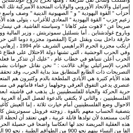
إسرائيل والاتحاد الأوروبي والولايات المتحدة الأميركية تلك الحركة في قوائم الإرهاب ، وفي شهر أيار
أحزاب " القوة اليهودية " و " الصهيونية الدينية " وصف واسع
زعيم حزب " القوة اليهودية " المعادي للأغراب ، يتولى هذه الأ
صريحاً عن " لاهوت مئير كاهانا " وسياسته الفاشية. في نيسان 
وباروخ غولدشتاين . أما بتسلئيل سموتريتش ، وزير المالي
حارقة داخل بيت ويقتل عربًا (المقصود مجزرة دوما التي حر
ارتكب مجزرة الحرم الابراهيمي الشريف عام 1994 ، إرهابي ؟ فأجاب ، كلا ليس إرهابيًا ، وهل عامي بوبر - منفذ مجزرة عيون قارة – إرهابي ؟ فكان جوابه لا. إنه إنسان مؤمن
وفي الحرب الوحشية ، التي تشنها دولة الاحتلال على قطاع غزة 
الحرب أعلن نتنياهو في خطاب عام ، “عليك أن تتذكر ما فعله ع
الحرب الإسرائيلي يوآف غالانت : " نحن نقاتل حيوانات بش
التصريحات ذات الطابع المتطابق منذ بداية الحرب، وقد تحققت 
هذه الأيام كثيرة هي الأيادي الملطخة بالدم وكثيرون هم الم
عنصري يدعي التفوق العرقي وحولهما زعماء قاماتهم في مست
حرية الحركة والحياة للفلسطينيين بل يذهب في فاشيته ابع
الفلسطينيين ، والثاني لا يكتفي بالدعوة لفصل المرأة العرب
الاحوال وضع الفلسطينيين أمام خيارت ثلاثة ، إما العيش كأغي
بتصفية الحساب معهم بالقوة . زوجته فرويتل سموتريتش كانت
كانت مستعدة لأن تولدها قابلة عربية ، فهي تعتقد أن لحظة الول