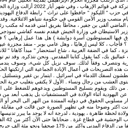
 2022 أزالت وزارة الخارجية الأميركية الحركة من قائمة الإرهاب .
 في حزب " الليكود " حافظوا على تراث " رابطة الدفاع اليهودي
يام منصب وزير الأمن القومي في حكومة نتنياهو الائتلافية. وقد
الماضي ألقى بن جفير ، محاطاً بفريق أمني قدمه له مكتب رئيس ا
ة ووزير الاستيطان في وزارة الجيش فيقدم نفسه كفاشي نموذ
ق فيها المستوطنون أسرة دوابشة ) هل هذا عمل إرهابي ؟ فأ
، كما في الضفة الغربية ، شاع استحضار " مبدأ كاهانا " للانت
ماليق بك، كما يقول كتابنا المقدس. ونحن نتذكره. وقد تم توض
رية ونتصرف وفقاً لذلك. سوف نزيل كل شيء، وسوف يندمون ع
هذه التصريحات في أعمال الإبادة الجماعية التي ارتكبتها الحك
تعطشون لسفك اللدماء في اسرائيل . ايتمار بن غفير وبتسلئيل 
وى العشب من رجال ونساء . الأول لا يكتفي بتغليب حرية ال
د من ذلك ويقوم بتسليح المستوطنين ويدعوهم للضغط على ال
ية عن اليهودية أثناء الولادة في المستشفيات بل يذهب أبعد م
ار مسلوبي الحقوق في دولته الممتدة من النهر الى البحر أو ا
 اكثر وضوحا منه في تظهير الصورة حين قالت في مقابلة لها 
ادة لحظة طاهرة ، يهودية ، لدرجة انه لا يوجد ما يبرر تدنيسها ب