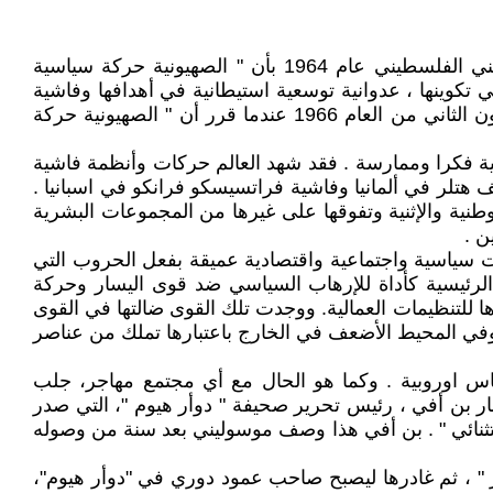
كان القادة الفلسطينيون الأوائل في منظمة التحرير الفلسطينية على صواب عندما أكدوا في المادة 22 من الميثاق الوطني الفلسطيني عام 1964 بأن " الصهيونية حركة سياسية
 تكوينها ، عدوانية توسعية استيطانية في أهدافها وفاشية
نازية في وسائلها " . نفس هذا الموقف المبدئي تكرر في مؤتمر التضامن الاسيوي الافريقي ، الذي عقد في هافانا في كانون الثاني من العام 1966 عندما قرر أن " الصهيونية حركة
ة فكرا وممارسة . فقد شهد العالم حركات وأنظمة فاشية
لف هتلر في ألمانيا وفاشية فراتسيسكو فرانكو في اسبانيا .
طنية والإثنية وتفوقها على غيرها من المجموعات البشرية
ن .
 سياسية واجتماعية واقتصادية عميقة بفعل الحروب التي
الرئيسية كأداة للإرهاب السياسي ضد قوى اليسار وحركة
ها للتنظيمات العمالية. ووجدت تلك القوى ضالتها في القوى
خل وفي المحيط الأضعف في الخارج باعتبارها تملك من عناصر
اس اوروبية . وكما هو الحال مع أي مجتمع مهاجر، جلب
ر بن أفي ، رئيس تحرير صحيفة " دوأر هيوم "، التي صدر
و " رجل استثنائي " . بن أفي هذا وصف موسوليني بعد سنة من وصوله
ير " ، ثم غادرها ليصبح صاحب عمود دوري في "دوأر هيوم"،