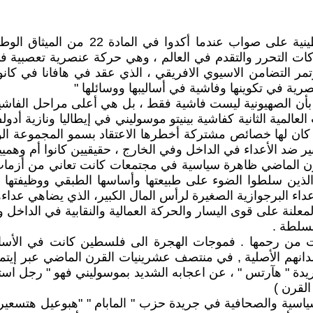
ركات التحرر والتقدم في العالم ، وهي حركة عنصرية تعصبية في
صرية في تكوينها وفاشية في أساليبها ووسائلها "
 بأن الصهيونية ليست فاشية فقط ، بل هي أعلى مراحل الفاشي
لعالمية الثانية كفاشية بينيتو موسوليني في إيطاليا ونازية أدو
، كان لها خصائص مشتركة أخطرها الاعتقاد بسمو المجموعة الو
ير ضد الأعداء في الداخل وفي الخارج ، حقيقيين كانوا أم وهميي
قرن الماضي ظاهرة سياسية في مجتمعات كانت تعاني من أزمات
 الذين سلطوا الضوء على طبيعتها وأساسها الطبقي ووظيفتها 
عداء البرجوازية الصغيرة لرأس المال الكبير، الذي يضاهي عداء
 المعلنة على قوى اليسار والحركة العمالية والنقابية في الدا
لسلطة .
ولدت من رحمها . فموجات الهجرة الى فلسطين كانت في الأس
دانهم الأصلية , في منتصف عشرينيات القرن الماضي عبر إيتما
لسطين وكانت تنافس جريدة " هآرتس " ، عن اعجابه الشديد بموسوليني فه
القرن )
 السياسية والصحافية في جريدة حزب " المابام " "هبوعيل هتسع