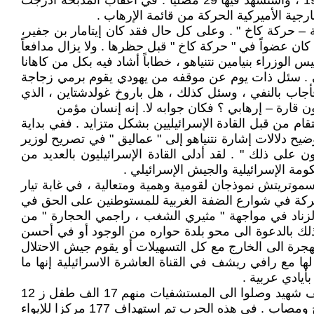
وامتلكت وسائل نقل سريعة ، ومنها تخرج باروخ غولدشتاين ، الذي ارتكب مجزرة الحرم الإبراهيمي بمدينة الخليل عام 1994 ، واستشهد فيها 29 مصليا . في أعقاب المذبحة أدرجت
ة – حركة كاخ " . وعلى كل حال فقد كان إيتامار بن جفير،
 كان عضواً في " حركة كاخ " قبل حظرها . ولا يزال مدافعاً
لوزراء بنيامين نتنياهو ، خطاباً أشاد فيه بكل من كاهانا
جي . سئل ذات يوم عن موقفه من يهودي يقوم برمي زجاجة
جاب بالنفي ، وسئل كذلك ، هل باروخ غولدشتاين ، الذي
قام من قبل القادة الإسرائيليين بشكل متزايد . ففي بداية
يح دلالات إشارة نتنياهو إلى " عماليق " في تصريح لوزير
لى ذلك " . لقد أدلى القادة الإسرائيليون بالعديد من
ومة الإسرائيلية والجيش الإسرائيلي .
سموتريتش نموذجان لقومية وهمية ومتعالية ، في غابة تيار
حركة في شوارع الضفة الغربية للمستوطنين على الحق في
زناد في مواجهة " مثيري الشغب ، راجمي الحجارة " من
ن ذلك بالدعوة الى محو بلدة حواره من الوجود أو في أحسن
لهجرة الى الخارج مع كل التسهيلات أو يقوم جيش الاحتلال
مع رافي ريشف في القناة العاشرة الاسرائيلية إنها ما
أيادي عربية .
هذه العقلية المريضة تجد لها انعكاسا واضحا في حصيلة الحرب الوحشية في قطاع غزة . ضحاياها حتى الآن أكثر من 42 الف شهيد وصلوا الى المستشفيات منهم 17 الف طفل ز 12
الفا من النساء بينهم نحو 900 من الطواقم الطبية ، نحو 90 الفا من الدفاع المدني واكثر من 175 صحفيا ونحو مئة الف جريح ومصاب . في هذه الحرب تم استهداف 177 مركزا للإيواء