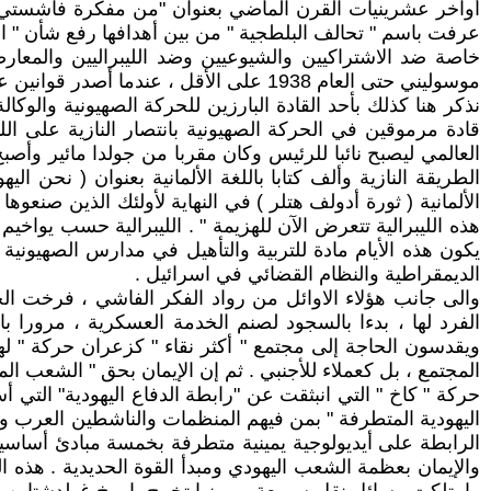
أواخر عشرينيات القرن الماضي بعنوان "من مفكرة فاشستي
عرفت باسم " تحالف البلطجية " من بين أهدافها رفع شأن " القو
خاصة ضد الاشتراكيين والشيوعيين وضد الليبراليين والمعا
موسوليني حتى العام 1938 على الأقل ، عندما أصدر قوانين عرقية مشابهة لقوانين العرق النازية.
نذكر هنا كذلك بأحد القادة البارزين للحركة الصهيونية والوكال
قادة مرموقين في الحركة الصهيونية بانتصار النازية على ال
العالمي ليصبح نائبا للرئيس وكان مقربا من جولدا مائير وأصبح
الألمانية ( ثورة أدولف هتلر ) في النهاية لأولئك الذين صنعوه
هذه الليبرالية تتعرض الآن للهزيمة " . الليبرالية حسب يوا
يكون هذه الأيام مادة للتربية والتأهيل في مدارس الصهيونية
الديمقراطية والنظام القضائي في اسرائيل .
والى جانب هؤلاء الاوائل من رواد الفكر الفاشي ، فرخت ا
الفرد لها ، بدءا بالسجود لصنم الخدمة العسكرية ، مرورا 
ويقدسون الحاجة إلى مجتمع " أكثر نقاء " كزعران حركة " له
المجتمع ، بل كعملاء للأجنبي . ثم إن الإيمان بحق " الشعب ا
حركة " كاخ " التي انبثقت عن "رابطة الدفاع اليهودية" التي أس
اليهودية المتطرفة " بمن فيهم المنظمات والناشطين العرب والم
الرابطة على أيديولوجية يمينية متطرفة بخمسة مبادئ أساسية ك
والإيمان بعظمة الشعب اليهودي ومبدأ القوة الحديدية . هذه 