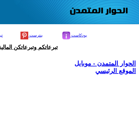
بودكاست
بنترست
تي
تبرعاتكم وتبرعاتكن المال
الحوار المتمدن - موبايل
الموقع الرئيسي