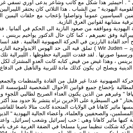
 " . أحيمئير هذا شكل مع كاتب وشاعر يدعى أوري تسفي غر
مية اليهودية " بين الشباب . هذا الثلاثي كان يحتقر الليبرالي
رضين السياسيين عموماً وتواصلوا بإعجاب مع حلقات اليمين
ة اليهودية ومواقفه من صعود النازية الى الحكم في ألمانيا . ف
ليبرالية وفق تعبيرهم ، كما كان حال الدكتور يواخيم برينس 
 أحد القادة البارزين في الحركة الصهيونية العالمية . فقد ان
الطريقة النازية وألف كتابا باللغة الألمانية بعنوان ( نحن اليهود – Wir Juden 
ا ورسموا صورتها . لقد فقدت الليبرالية حظوظها ، الليبرالية تل
خيم برينس ، وهذا غيض من فيض كتابه كانت العدو المشترك لكل 
 الدينية ويصلح ان يكون كذلك مادة للتربية والتأهيل في الدف
لحركة الصهيونية عددا غير قليل من القادة والمنظمات والج
بالمطالبة بإخضاع جميع قوانين الأحوال الشخصية للمؤسسة ال
افا " وغيرهم من الذين يكنون العداء الصريح لطالبي اللجوء
لمختار " في السيطرة على الآخرين نراه ينتشر بلا حدود منذ أ
سها مائير كاهانا في الولايات المتحدة كانت مثالا ناصعا للفاش
سلمين، والصحفيين والعلماء، وأعضاء الجالية اليهودية " الذين 
تبها مائير كاهانا وهي : حب إسرائيل وشعب إسرائيل. واعتزاز 
الحركة شكلت تنظيما سريا مسلحا في الضفة الغربية عرف باسم 