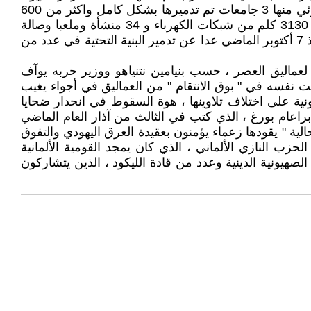
، وتم تدمير نحو 200 مقرا حكوميا ونحو 125 مدرسة و 5 من أصل 6 جامعات في قطاع غزة تم تدميرها بشكل كامل أو جزئي منها 3 جامعات تم تدميرها بشكل كامل واكثر من 600
مسجد وثلاث كنائس وخرج اكثر من 34 مستشفى و 80 مركزا صحيا عن الخدمة وتم تدمير 206 مواقع أثرية وتراثية ونحو 3130 كلم من شبكات الكهرباء و 34 منشأة وملعبا وصالة
رياضية و 700 بئر مياه وإخراجها عن الخدمة. أما في الضفة الغربية فقد اقترب عدد الشهداء الفلسطينيين من 700 شهيدا منذ 7 أكتوبر الماضي عدا عن تدمير البنية التحتية في عدد من
لعماليق العصر ، حسب بنيامين نتنياهو ووزير حربه يوآف
 نفسه في " بوق الانتقام " من العماليق في أجواء يغيب
نية على اختلاف تلاوينها ، هوة السقوط في انحدار ضحايا
براعام بورغ ، الذي كتب في الثالث من آذار العام الماضي
ية " يقودها زعماء يؤمنون بعقيدة العرق اليهودي والتفوق
لحزب النازي الألماني ، الذي كان يمجد القومية الألمانية
لصهيونية الدينية وعدد من قادة الليكود ، الذين يتشاركون